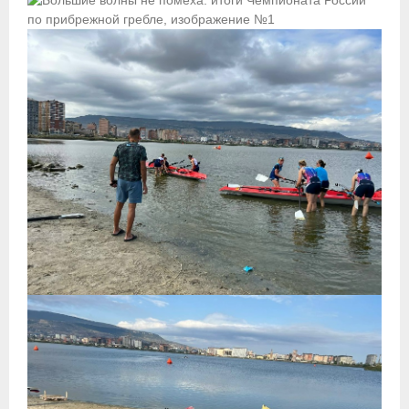
Приобретение спортивной страховки
Документы
- Архив документов
- Нормативные документы
- Подготовка спортивного резерва
- Правила гребного спорта
Организации
Персоналии
Антидопинг
- Документы