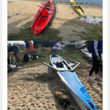
- Контакты
- Информация для спортсменов и персонала
- Пул тестирования РУСАДА
Судейство
- Семинары и экзамены
- Коллегия спортивных судей ФГСР
- Документы
Фото
Видео
Пресса о нас
- Пресса о ФГСР в 2015