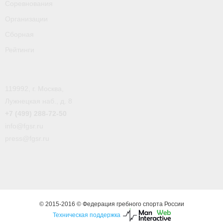
Соревнования
Организации
Сборная
Рейтинги
119992, г. Москва,
Лужнецкая наб., д. 8
+7 (499) 288-72-50
info@fgsr.ru
press@fgsr.ru
© 2015-2016 © Федерация гребного спорта России
Техническая поддержка