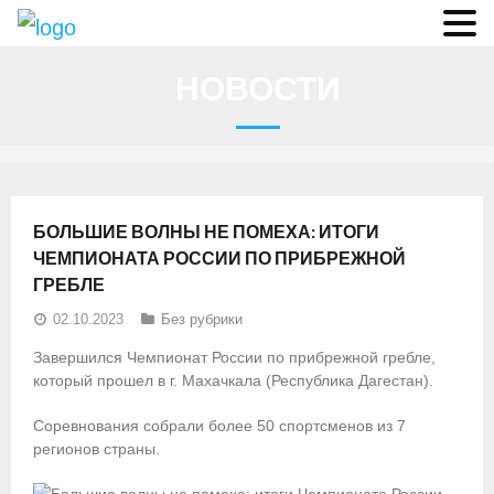
О федерации
НОВОСТИ
- Аппарат ФГСР
- Конференция
- Региональные федерации
БОЛЬШИЕ ВОЛНЫ НЕ ПОМЕХА: ИТОГИ
О гребле
ЧЕМПИОНАТА РОССИИ ПО ПРИБРЕЖНОЙ
ГРЕБЛЕ
- Дисциплины гребного спорта
02.10.2023
Без рубрики
- История гребли
Завершился Чемпионат России по прибрежной гребле,
который прошел в г. Махачкала (Республика Дагестан).
- Президиум
Соревнования собрали более 50 спортсменов из 7
Новости
регионов страны.
Регламенты и результаты