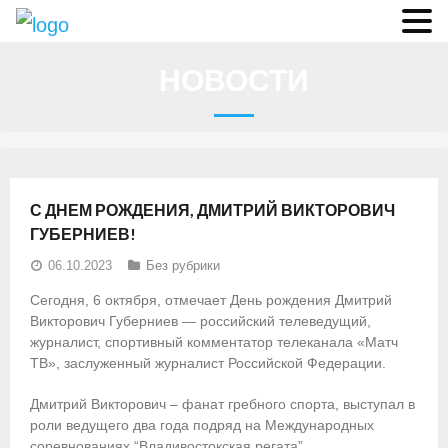
О федерации
НОВОСТИ
- Аппарат ФГСР
- Конференция
- Региональные федерации
С ДНЕМ РОЖДЕНИЯ, ДМИТРИЙ ВИКТОРОВИЧ
О гребле
ГУБЕРНИЕВ!
06.10.2023
Без рубрики
- Дисциплины гребного спорта
Сегодня, 6 октября, отмечает День рождения Дмитрий
- История гребли
Викторович Губерниев — российский телеведущий,
журналист, спортивный комментатор телеканала «Матч
- Президиум
ТВ», заслуженный журналист Российской Федерации.
Новости
Дмитрий Викторович – фанат гребного спорта, выступал в
роли ведущего два года подряд на Международных
Регламенты и результаты
соревнованиях “Владивостокская регата”.