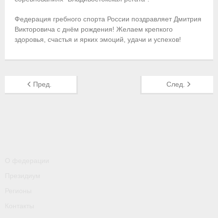
Приобретение спортивной страховки
Федерация гребного спорта России поздравляет Дмитрия
Викторовича с днём рождения! Желаем крепкого
Документы
здоровья, счастья и ярких эмоций, удачи и успехов!
- Архив документов
- Нормативные документы
Пред.
След.
- Подготовка спортивного резерва
- Правила гребного спорта
Организации
Персоналии
О федерации
Президиум
Антидопинг
Регионы
- Документы
Контакты