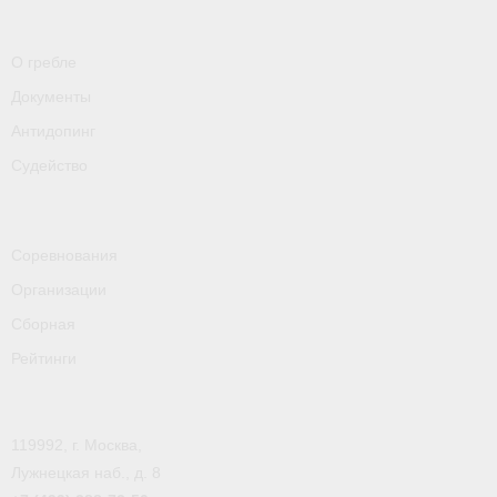
- Контакты
- Информация для спортсменов и персонала
О гребле
Документы
- Пул тестирования РУСАДА
Антидопинг
Судейство
Судейство
- Семинары и экзамены
- Коллегия спортивных судей ФГСР
Соревнования
- Документы
Организации
Сборная
Фото
Рейтинги
Видео
Пресса о нас
119992, г. Москва,
Лужнецкая наб., д. 8
- Пресса о ФГСР в 2015