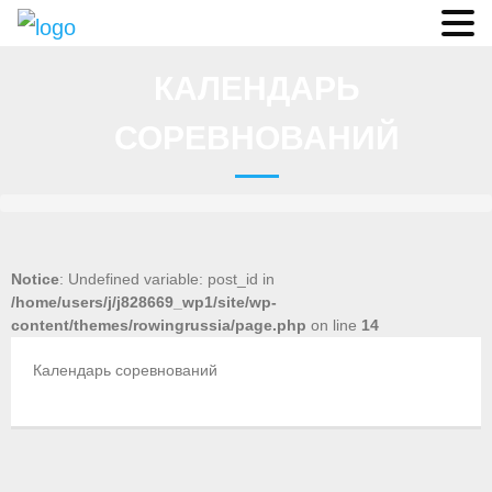
О федерации
КАЛЕНДАРЬ
- Аппарат ФГСР
СОРЕВНОВАНИЙ
- Конференция
- Региональные федерации
О гребле
Notice
: Undefined variable: post_id in
- Дисциплины гребного спорта
/home/users/j/j828669_wp1/site/wp-
content/themes/rowingrussia/page.php
on line
14
- История гребли
Календарь соревнований
- Президиум
Новости
Регламенты и результаты