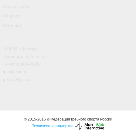
- Пресса о ФГСР в 2016
Организации
Сборная
Grand Moscow Regatta (GMR)
Рейтинги
119992, г. Москва,
Лужнецкая наб., д. 8
+7 (499) 288-72-50
info@fgsr.ru
press@fgsr.ru
© 2015-2016 © Федерация гребного спорта России
Техническая поддержка