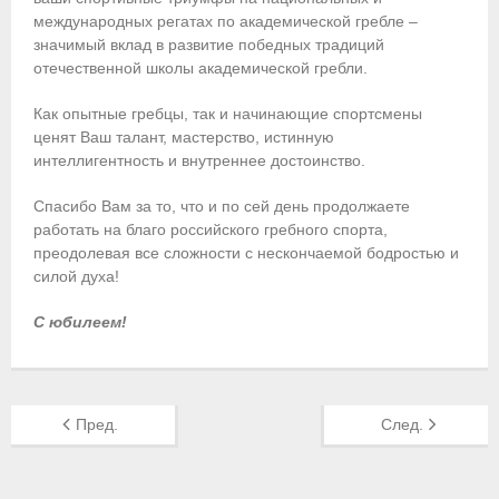
международных регатах по академической гребле –
Приобретение спортивной страховки
значимый вклад в развитие победных традиций
отечественной школы академической гребли.
Документы
Как опытные гребцы, так и начинающие спортсмены
- Архив документов
ценят Ваш талант, мастерство, истинную
интеллигентность и внутреннее достоинство.
- Нормативные документы
Спасибо Вам за то, что и по сей день продолжаете
- Подготовка спортивного резерва
работать на благо российского гребного спорта,
преодолевая все сложности с нескончаемой бодростью и
- Правила гребного спорта
силой духа!
Организации
С юбилеем!
Персоналии
Антидопинг
Пред.
След.
- Документы