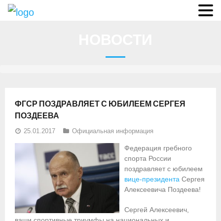
О федерации
НОВОСТИ
- Аппарат ФГСР
- Конференция
- Региональные федерации
ФГСР ПОЗДРАВЛЯЕТ С ЮБИЛЕЕМ СЕРГЕЯ
О гребле
ПОЗДЕЕВА
25.01.2017
Официальная информация
- Дисциплины гребного спорта
Федерация гребного
- История гребли
спорта России
поздравляет с юбилеем
- Президиум
вице-президента
Сергея
Алексеевича Поздеева!
Новости
Сергей Алексеевич,
Регламенты и результаты
ваши спортивные триумфы на национальных и