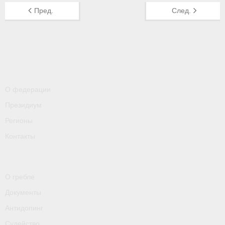
- Контакты
Пред.
След.
- Информация для спортсменов и персонала
- Пул тестирования РУСАДА
Судейство
- Семинары и экзамены
О федерации
Президиум
- Коллегия спортивных судей ФГСР
Регионы
- Документы
Контакты
Фото
Видео
О гребле
Документы
Пресса о нас
Антидопинг
- Пресса о ФГСР в 2015
Судейство