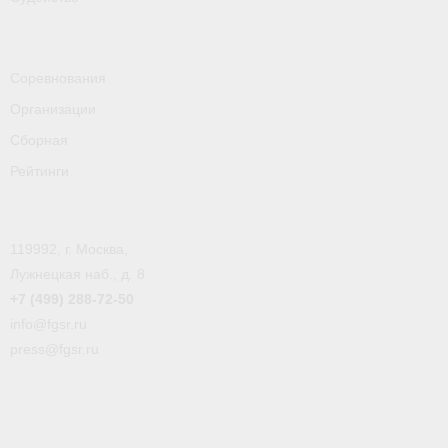
- Пресса о ФГСР в 2016
Grand Moscow Regatta (GMR)
Соревнования
Организации
Сборная
Рейтинги
119992, г. Москва,
Лужнецкая наб., д. 8
+7 (499) 288-72-50
info@fgsr.ru
press@fgsr.ru