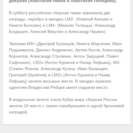
девушек (Анастасия Янина и Анастасия Лебедева).
Приобретение спортивной страховки
В субботу российская сборная также завоевала две
награды: серебро в заездах LM2- (Алексей Кияшко и
Документы
Никита Болозин) и LM4- (Максим Телицын, Александр
Богдашин, Алексей Викулин и Александр Чаукин).
- Архив документов
Экипажи M8+ (Дмитрий Кузнецов, Никита Моргачев, Иван
- Нормативные документы
Подшивалов, Даниил Андриенко, Артем Косов, Александр
Корнилов, Александр Стромкин, Антон Заруцкий, Павел
- Подготовка спортивного резерва
Сафонкин), LM2x (Антон Куранов и Назар Лифшиц), М4-
(Семен Яганов, Александр Кулеш, Иван Баландин,
- Правила гребного спорта
Григорий Шулепов) и LM2x (Антон Куранов и Назар
Лифшиц) заняли восьмые места. В заездах мужских
Организации
одиночек Владислав Рябцев занял седьмое место.
Персоналии
В медальном зачете этапа Кубка мира сборная России
заняла 10 место с тремя серебряными и одной бронзовой
Антидопинг
наградой.
- Документы