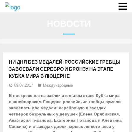
О федерации
НОВОСТИ
- Аппарат ФГСР
- Конференция
- Региональные федерации
НИ ДНЯ БЕЗ МЕДАЛЕЙ: РОССИЙСКИЕ ГРЕБЦЫ
О гребле
ЗАВОЕВАЛИ СЕРЕБРО И БРОНЗУ НА ЭТАПЕ
КУБКА МИРА В ЛЮЦЕРНЕ
- Дисциплины гребного спорта
09.07.2017
Международные
- История гребли
В воскресенье на заключительном этапе Кубка мира
в швейцарском Люцерне российские гребцы сумели
- Президиум
завоевать две медали: серебряную в заездах
четверок безрульных у девушек (Елена Орябинская,
Новости
Анастасия Тиханова, Екатерина Потапова и Алевтина
Савкина) и в заездах двоек парных легкого веса у
Регламенты и результаты