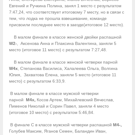
Евгений и Ручкина Полина, занял 1 место с результатом
Приобретение спортивной страховки
7:47,24, что соответствует итоговому 7 месту, но в связи с
тем, что лодка не прошла взвешивание, команде
Документы
присвоили последнее место в заезде(итоговое 12 место).
- Архив документов
В малом финале в классе женской двойки распашной
W2-
, Аксенова Анна и Плаксина Валентина, заняли 5
- Нормативные документы
место (итоговое 11 место) с результатом 7:27,48.
- Подготовка спортивного резерва
В малом финале в классе женской четверки парной
W4x
, Степанова Василиса, Халалеева Ольга, Волгина
- Правила гребного спорта
Юлия, Захватова Елена, заняли 5 место (итоговое 11
место) с результатом 6:33,9.
Организации
В малом финале в классе мужской четверки
Персоналии
парной
M4x,
Косов Артем, Михайлевский Вячеслав,
Пименов Николай и Сорин Павел, заняли 4 место
Антидопинг
(итоговое 10 место) с результатом 5:46,84.
- Документы
В финале С в классе мужской четверки распашной
M4-,
Голубев Максим, Яганов Семен, Баландин Иван,