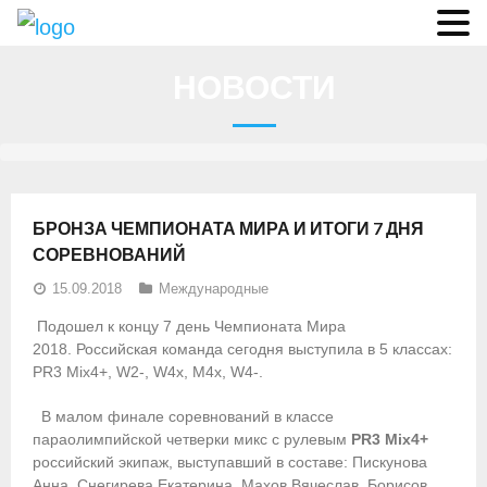
О федерации
НОВОСТИ
- Аппарат ФГСР
- Конференция
- Региональные федерации
БРОНЗА ЧЕМПИОНАТА МИРА И ИТОГИ 7 ДНЯ
О гребле
СОРЕВНОВАНИЙ
15.09.2018
Международные
- Дисциплины гребного спорта
Подошел к концу 7 день Чемпионата Мира
- История гребли
2018. Российская команда сегодня выступила в 5 классах:
PR3 Mix4+, W2-, W4x, M4x, W4-.
- Президиум
В малом финале соревнований в классе
Новости
параолимпийской четверки микс с рулевым
PR3 Mix4+
российский экипаж, выступавший в составе: Пискунова
Регламенты и результаты
Анна, Снегирева Екатерина, Махов Вячеслав, Борисов