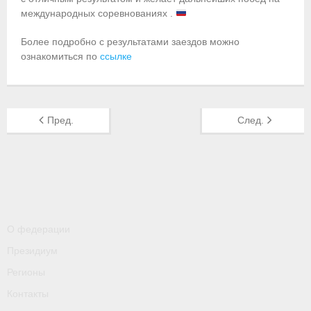
международных соревнованиях .
- Пресса о ФГСР в 2016
Более подробно с результатами заездов можно
Grand Moscow Regatta (GMR)
ознакомиться по
ссылке
Пред.
След.
О федерации
Президиум
Регионы
Контакты