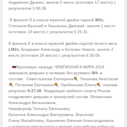
- Контакты
Андриенко Даниил, заняли 5 место (итоговое 17 место) с
результатом 5:58,36.
- Информация для спортсменов и персонала
В финале D в классе мужской двойки парной
M2x,
- Пул тестирования РУСАДА
Степанов Василий и Хмыльнин Дмитрий, заняли 1 место
(итоговое 19 место) с результатом 6:25,31.
Судейство
В финале E в классе мужской двойки парной легкого веса
LM2x,
- Семинары и экзамены
Богдашин Александр и Болозин Никита, заняли 2
место (итоговое 26 место) с результатом 6:30,06.
- Коллегия спортивных судей ФГСР
Бронзовую награду
ЧЕМПИОНАТА МИРА 2018
завоевали девушки в четверке без рулевого
W4-
в
- Документы
составе: Севостьянова Екатерина
, Тиханова Анастасия
, Потапова Екатерина
, Орябинская Елена
, показав
Фото
результат
6:27,36
. Федерация гребного спорта России
поздравляет девушек и тренерский состав: Литвинчева
Видео
Александра Витальевича,
Никифорову Татьяну Евгеньевну,
Пресса о нас
Кулагина Александра Викторовича, Воронову
Елену Михайловну, Корниенко Евгения Александровича
- Пресса о ФГСР в 2015
с отличным результатом и желает дальнейших побед на