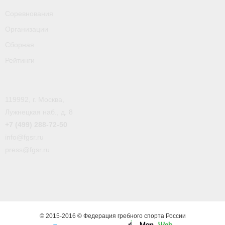
- Пресса о ФГСР в 2016
Соревнования
Организации
Grand Moscow Regatta (GMR)
Сборная
Рейтинги
119992, г. Москва,
Лужнецкая наб., д. 8
+7 (499) 288-72-50
info@fgsr.ru
press@fgsr.ru
© 2015-2016 © Федерация гребного спорта России