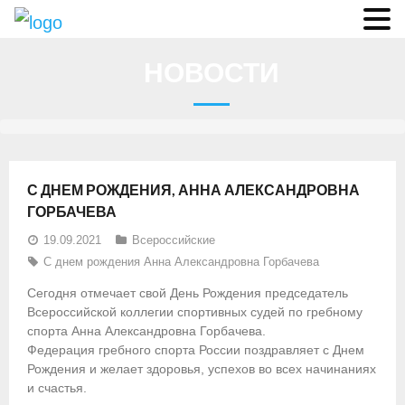
О федерации
НОВОСТИ
- Аппарат ФГСР
- Конференция
- Региональные федерации
С ДНЕМ РОЖДЕНИЯ, АННА АЛЕКСАНДРОВНА
О гребле
ГОРБАЧЕВА
19.09.2021
Всероссийские
- Дисциплины гребного спорта
С днем рождения Анна Александровна Горбачева
- История гребли
Сегодня отмечает свой День Рождения председатель
Всероссийской коллегии спортивных судей по гребному
- Президиум
спорта Анна Александровна Горбачева.
Федерация гребного спорта России поздравляет с Днем
Новости
Рождения и желает здоровья, успехов во всех начинаниях
и счастья.
Регламенты и результаты