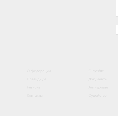
О федерации
О гребле
Президиум
Документы
Регионы
Антидопинг
Контакты
Судейство