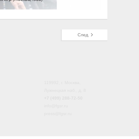
След.
119992, г. Москва,
Лужнецкая наб., д. 8
+7 (499) 288-72-50
info@fgsr.ru
press@fgsr.ru