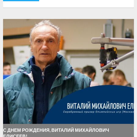
-
Совместные мероприятия, проводимые с
республикой Беларусь
Главная
Новости
- Всероссийские
- Международные
- Региональные
- Официальная информация
- Интервью
- Судейство
- Антидопинг
С ДНЕМ РОЖДЕНИЯ, ВИТАЛИЙ МИХАЙЛОВИЧ
ЕЛИСЕЕВ!