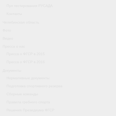
Пул тестирования РУСАДА
- Коллегия спортивных судей ФГСР
Контакты
- Документы
Челябинская область
Тверская область
Фото
Видео
Томская область
Пресса о нас
Антидопинг
Пресса о ФГСР в 2015
- Информация для спортсменов и персонала
Пресса о ФГСР в 2016
Документы
- Документы
Нормативные документы
- Пул тестирования РУСАДА
Подготовка спортивного резерва
Сборные команды
- Контакты
Правила гребного спорта
Челябинская область
Решения Президиума ФГСР
Фото