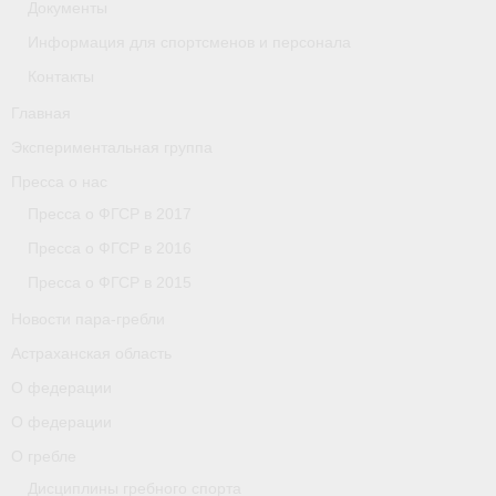
Документы
О гребле
Информация для спортсменов и персонала
Календарь
Контакты
Новости
Главная
Экспериментальная группа
Нормативные документы пара-гребли
Пресса о нас
Регионы
Пресса о ФГСР в 2017
Сборная
Пресса о ФГСР в 2016
Пресса о ФГСР в 2015
Антидопинг
Новости пара-гребли
Калининградская область
Астраханская область
Тренера
О федерации
О федерации
Результаты
О гребле
- Регламенты и результаты
Дисциплины гребного спорта