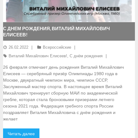
- Документы
- Семинары и экзамены
С ДНЕМ РОЖДЕНИЯ, ВИТАЛИЙ МИХАЙЛОВИЧ
ЕЛИСЕЕВ!
Документы
26.02.2022
Всероссийские
- Нормативные документы
Виталий Михайлович Елисеев!
,
С днём рождения
- Правила вида спорта
26 февраля отмечает день рождения Виталий Михайлович
Елисеев — серебряный призёр Олимпиады 1980 года в
- Сборные команды
Москве, двукратный чемпион мира, чемпион СССР,
Заслуженный мастер спорта. В настоящее время Виталий
- Списки сборных команд
Михайлович тренирует сборную МАИ по академической
гребле, которая стала бронзовыми призерами летнего
- Подготовка спортивного резерва
сезона 2021 года. Федерация гребного спорта России
поздравляет Виталия Михайловича с днём рождения и
- Решения Президиума ФГСР
желает
- Архив документов
Читать далее