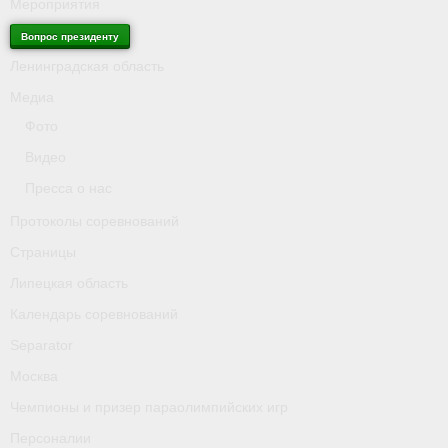
Мероприятия
Вопрос президенту
Ленинградская область
Медиа
Фото
Видео
Пресса о нас
Протоколы соревнований
Страницы
Липецкая область
Календарь соревнований
Separator
Москва
Чемпионы и призер параолимпийских игр
Персоналии