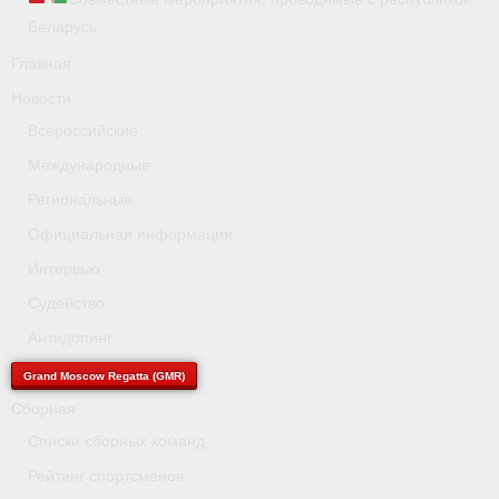
Беларусь
Главная
Новости
Всероссийские
Международные
Региональные
Официальная информация
Интервью
Судейство
Антидопинг
Grand Moscow Regatta (GMR)
Сборная
Списки сборных команд
Рейтинг спортсменов