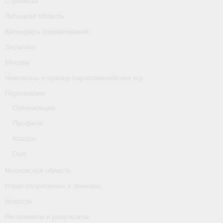
Страницы
Липецкая область
Новости
Календарь соревнований
Регламенты и результаты
Separator
Москва
Старая версия сайта
Чемпионы и призер параолимпийских игр
Нижегородская область
Персоналии
Пара-гребля
Организации
Профили
Приобретение спортивной страховки
Классы
Новости
Пол
Новгородская область
Московская область
Наши спортсмены и тренеры
Новосибирская область
Новости
Медиа
Регламенты и результаты