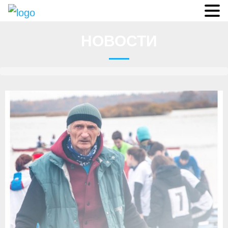
Судьи
НОВОСТИ
Соревнования
О федерации
- ФИСА
- Конференция
- Президиум
- Аппарат ФГСР
- Региональные федерации
Судейство
- Коллегия спортивных судей ФГСР