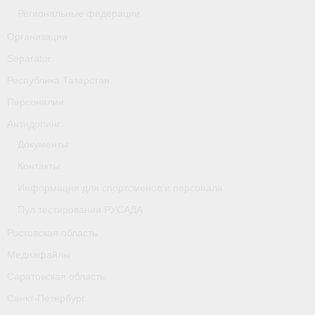
Региональные федерации
Организации
Организации
Separator
Separator
Республика Татарстан
Республика Татарстан
Персоналии
Персоналии
Антидопинг
Документы
Антидопинг
Контакты
- Документы
Информация для спортсменов и персонала
- Контакты
Пул тестирования РУСАДА
Ростовская область
- Информация для спортсменов и персонала
Медиафайлы
- Пул тестирования РУСАДА
Саратовская область
Ростовская область
Санкт-Петербург