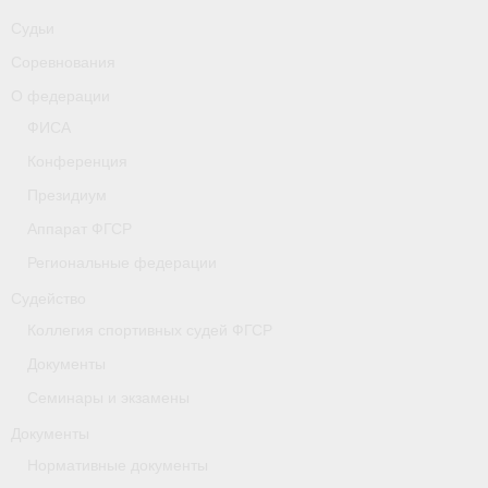
Антидопинг
Судьи
- Документы
Соревнования
О федерации
- Информация для спортсменов и персонала
ФИСА
- Контакты
Конференция
Президиум
Главная
Аппарат ФГСР
Экспериментальная группа
Региональные федерации
Пресса о нас
Судейство
Коллегия спортивных судей ФГСР
- Пресса о ФГСР в 2017
Документы
- Пресса о ФГСР в 2016
Семинары и экзамены
- Пресса о ФГСР в 2015
Документы
Нормативные документы
Новости пара-гребли