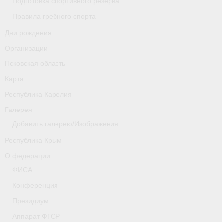
Подготовка спортивного резерва
Карта
Правила гребного спорта
Дни рождения
Республика Карелия
Организации
Галерея
Псковская область
- Добавить галерею/Изображения
Карта
Республика Карелия
Республика Крым
Галерея
О федерации
Добавить галерею/Изображения
- ФИСА
Республика Крым
О федерации
- Конференция
ФИСА
- Президиум
Конференция
Президиум
- Аппарат ФГСР
Аппарат ФГСР
- Региональные федерации