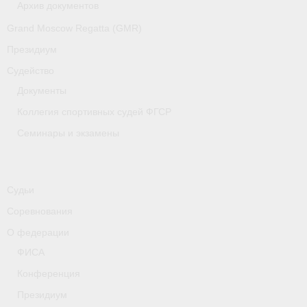
Архив документов
Grand Moscow Regatta (GMR)
Видео
Президиум
Пресса о нас
Судейство
- Пресса о ФГСР в 2015
Документы
Коллегия спортивных судей ФГСР
- Пресса о ФГСР в 2016
Семинары и экзамены
Документы
- Нормативные документы
Судьи
- Подготовка спортивного резерва
Соревнования
- Сборные команды
О федерации
ФИСА
- Правила гребного спорта
Конференция
- Решения Президиума ФГСР
Президиум