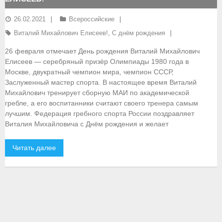
Grand Moscow Regatta (GMR)
26.02.2021
Всероссийские
Сборная
Виталий Михайлович Елисеев!
,
С днём рождения
- Списки сборных команд
26 февраля отмечает День рождения Виталий Михайлович
Елисеев — серебряный призёр Олимпиады 1980 года в
- Рейтинг спортсменов
Москве, двукратный чемпион мира, чемпион СССР,
Заслуженный мастер спорта. В настоящее время Виталий
- Отчеты и результаты
Михайлович тренирует сборную МАИ по академической
гребле, а его воспитанники считают своего тренера самым
Ассоциация любителей гребного спорта
лучшим. Федерация гребного спорта России поздравляет
Виталия Михайловича с Днём рождения и желает
- Экспериментальная группа
Ветеранская гребля
Читать далее
- Динамо-Москва
- Динамо-Камаз Татарстан
Студенческая гребля