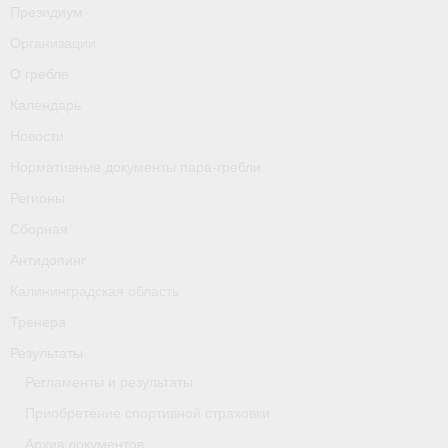
Президиум
Антидопинг
Организации
О гребле
Калужская область
Календарь
Площадки, инвентарь, оборудование
Новости
Нормативные документы пара-гребли
Результаты соревнований
Регионы
Краснодарский край
Сборная
О гребле
Антидопинг
Калининградская область
- Дисциплины гребного спорта
Тренера
- История гребли
Результаты
- Президиум
Регламенты и результаты
Приобретение спортивной страховки
Судейство
Архив документов