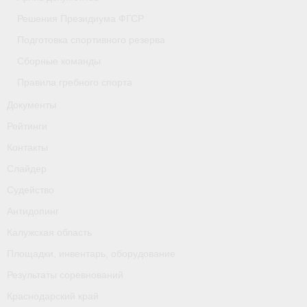
Классификаторы. Классификация спортсменов
Решения Президиума ФГСР
Мероприятия
Подготовка спортивного резерва
Сборные команды
Вопрос президенту
Правила гребного спорта
Ленинградская область
Документы
Медиа
Рейтинги
Контакты
- Фото
Слайдер
- Видео
Судейство
- Пресса о нас
Антидопинг
Калужская область
Протоколы соревнований
Площадки, инвентарь, оборудование
Страницы
Результаты соревнований
Краснодарский край
Липецкая область