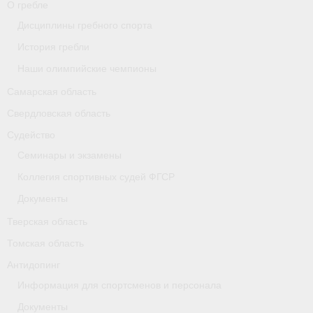
О гребле
Медиафайлы
Дисциплины гребного спорта
Саратовская область
История гребли
Санкт-Петербург
Наши олимпийские чемпионы
Самарская область
О гребле
Свердловская область
- Дисциплины гребного спорта
Судейство
Семинары и экзамены
- История гребли
Коллегия спортивных судей ФГСР
- Наши олимпийские чемпионы
Документы
Самарская область
Тверская область
Томская область
Свердловская область
Антидопинг
Судейство
Информация для спортсменов и персонала
- Семинары и экзамены
Документы