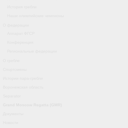
История гребли
- Приобретение спортивной страховки
Наши олимпийские чемпионы
- Архив документов
О федерации
- Решения Президиума ФГСР
Аппарат ФГСР
Конференция
- Подготовка спортивного резерва
Региональные федерации
- Сборные команды
О гребле
- Правила гребного спорта
Спортсмены
Истории пара-гребли
Документы
Воронежская область
Рейтинги
Separator
Контакты
Grand Moscow Regatta (GMR)
Документы
Слайдер
Новости
Судейство