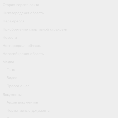
- Фото
Старая версия сайта
Нижегородская область
- Видео
Пара-гребля
- Пресса о нас
Приобретение спортивной страховки
Документы
Новости
Новгородская область
- Архив документов
Новосибирская область
- Нормативные документы
Медиа
Фото
- Подготовка спортивного резерва
Видео
- Правила гребного спорта
Пресса о нас
Дни рождения
Документы
Архив документов
Организации
Нормативные документы
Псковская область