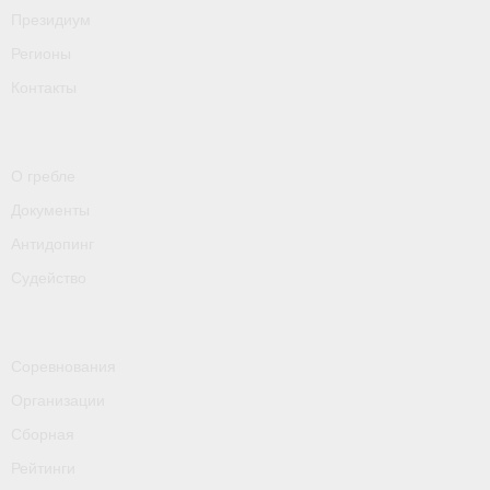
Президиум
Приобретение спортивной страховки
Регионы
Документы
Контакты
- Архив документов
- Нормативные документы
О гребле
Документы
- Подготовка спортивного резерва
Антидопинг
- Правила гребного спорта
Судейство
Организации
Персоналии
Соревнования
Организации
Антидопинг
Сборная
- Документы
Рейтинги