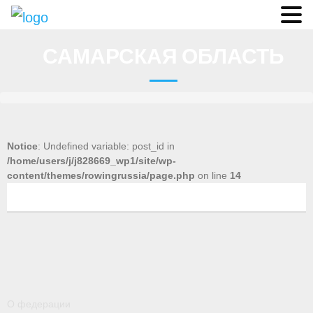
О федерации
САМАРСКАЯ ОБЛАСТЬ
- Аппарат ФГСР
- Конференция
- Региональные федерации
Notice
: Undefined variable: post_id in
/home/users/j/j828669_wp1/site/wp-
О гребле
content/themes/rowingrussia/page.php
on line
14
- Дисциплины гребного спорта
- История гребли
- Президиум
Новости
О федерации
Регламенты и результаты