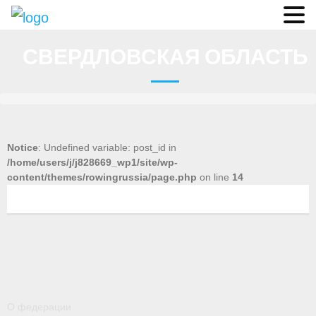
О федерации
СВЕРДЛОВСКАЯ ОБЛАСТЬ
- Аппарат ФГСР
- Конференция
- Региональные федерации
Notice
: Undefined variable: post_id in
/home/users/j/j828669_wp1/site/wp-
О гребле
content/themes/rowingrussia/page.php
on line
14
- Дисциплины гребного спорта
- История гребли
- Президиум
Новости
О федерации
Регламенты и результаты