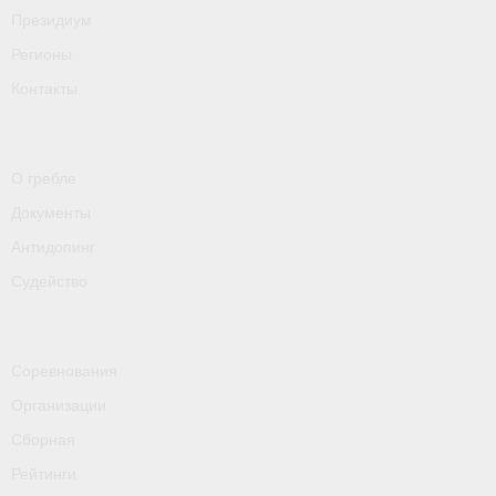
Президиум
Приобретение спортивной страховки
Регионы
Документы
Контакты
- Архив документов
- Нормативные документы
О гребле
Документы
- Подготовка спортивного резерва
Антидопинг
- Правила гребного спорта
Судейство
Организации
Персоналии
Соревнования
Организации
Антидопинг
Сборная
- Документы
Рейтинги