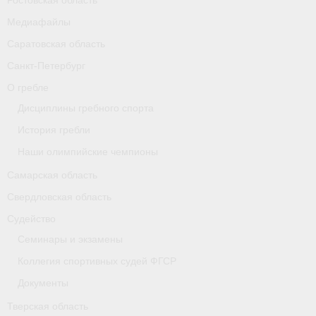
Ростовская область
Карта
Медиафайлы
Саратовская область
Республика Карелия
Санкт-Петербург
Галерея
О гребле
- Добавить галерею/Изображения
Дисциплины гребного спорта
История гребли
Республика Крым
Наши олимпийские чемпионы
О федерации
Самарская область
- ФИСА
Свердловская область
Судейство
- Конференция
Семинары и экзамены
- Президиум
Коллегия спортивных судей ФГСР
Документы
- Аппарат ФГСР
Тверская область
- Региональные федерации