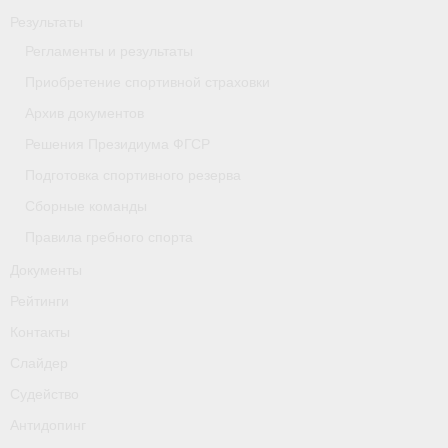
Результаты
- Приобретение спортивной страховки
Регламенты и результаты
- Архив документов
Приобретение спортивной страховки
- Решения Президиума ФГСР
Архив документов
Решения Президиума ФГСР
- Подготовка спортивного резерва
Подготовка спортивного резерва
- Сборные команды
Сборные команды
- Правила гребного спорта
Правила гребного спорта
Документы
Документы
Рейтинги
Рейтинги
Контакты
Контакты
Слайдер
Судейство
Слайдер
Антидопинг
Судейство