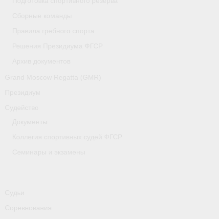
Подготовка спортивного резерва
Медиафайлы
Сборные команды
Саратовская область
Правила гребного спорта
Решения Президиума ФГСР
Санкт-Петербург
Архив документов
О гребле
Grand Moscow Regatta (GMR)
- Дисциплины гребного спорта
Президиум
Судейство
- История гребли
Документы
- Наши олимпийские чемпионы
Коллегия спортивных судей ФГСР
Самарская область
Семинары и экзамены
Свердловская область
Судейство
Судьи
Соревнования
- Семинары и экзамены