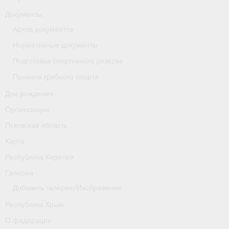
Документы
Новости
Архив документов
Регламенты и результаты
Нормативные документы
Подготовка спортивного резерва
Старая версия сайта
Правила гребного спорта
Нижегородская область
Дни рождения
Пара-гребля
Организации
Псковская область
Приобретение спортивной страховки
Карта
Новости
Республика Карелия
Новгородская область
Галерея
Добавить галерею/Изображения
Новосибирская область
Республика Крым
Медиа
О федерации