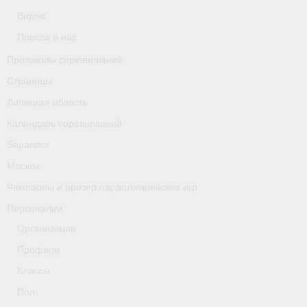
Классификаторы. Классификация спортсменов
Видео
Пресса о нас
Мероприятия
Протоколы соревнований
Вопрос президенту
Страницы
Ленинградская область
Липецкая область
Календарь соревнований
Медиа
Separator
- Фото
Москва
- Видео
Чемпионы и призер параолимпийских игр
Персоналии
- Пресса о нас
Организации
Протоколы соревнований
Профили
Страницы
Классы
Пол
Липецкая область