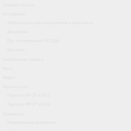
Томская область
Организации
Антидопинг
Информация для спортсменов и персонала
Separator
Документы
Республика Татарстан
Пул тестирования РУСАДА
Персоналии
Контакты
Челябинская область
Антидопинг
Фото
- Документы
Видео
- Контакты
Пресса о нас
Пресса о ФГСР в 2015
- Информация для спортсменов и персонала
Пресса о ФГСР в 2016
- Пул тестирования РУСАДА
Документы
Нормативные документы
Ростовская область