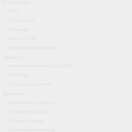
О федерации
- Коллегия спортивных судей ФГСР
ФИСА
Конференция
- Документы
Президиум
Тверская область
Аппарат ФГСР
Томская область
Региональные федерации
Судейство
Антидопинг
Коллегия спортивных судей ФГСР
- Информация для спортсменов и персонала
Документы
- Документы
Семинары и экзамены
Документы
- Пул тестирования РУСАДА
Нормативные документы
- Контакты
Правила вида спорта
Челябинская область
Сборные команды
Списки сборных команд
Фото