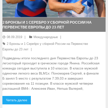
- Документы
- Семинары и экзамены
2 БРОНЗЫ И 1 СЕРЕБРО У СБОРНОЙ РОССИИ НА
ПЕРВЕНСТВЕ ЕВРОПЫ ДО 23 ЛЕТ
Документы
08.09.2019
Международные
- Нормативные документы
2 Бронзы и 1 Серебро у сборной России на Первенстве
- Правила вида спорта
Европы до 23 лет
Подведены итоги последнего дня Первенства Европы до 23
- Сборные команды
лет,который проходит в греческом городе Янина. Российская
команда сегодня выступила в 10 классах. В классе мужской
- Списки сборных команд
одиночки легкого веса BLM1x: Пономарев Сергей, в финале
Б занял 5 место с результатом 7:39,03 и завершил
- Подготовка спортивного резерва
соревнования на 11 позиции. В классе мужской четверки
распашной BM4-: Алексеев Иван, Непша Валерий,
- Решения Президиума ФГСР
- Архив документов
Читать далее