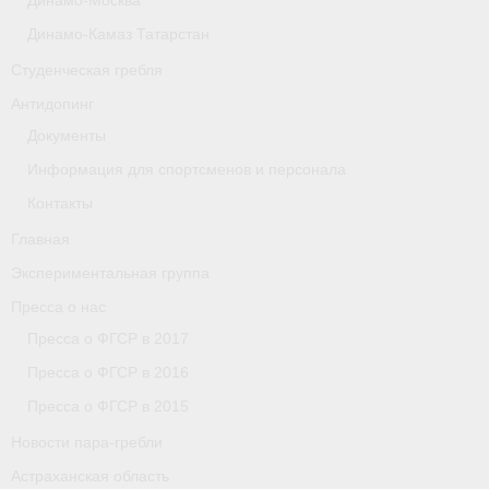
Динамо-Москва
Астраханская область
Динамо-Камаз Татарстан
Студенческая гребля
О федерации
Антидопинг
О федерации
Документы
О гребле
Информация для спортсменов и персонала
Контакты
- Дисциплины гребного спорта
Главная
- История гребли
Экспериментальная группа
- Наши олимпийские чемпионы
Пресса о нас
Пресса о ФГСР в 2017
О федерации
Пресса о ФГСР в 2016
- Аппарат ФГСР
Пресса о ФГСР в 2015
- Конференция
Новости пара-гребли
Астраханская область
- Региональные федерации