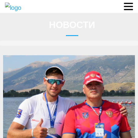
Судьи
НОВОСТИ
Соревнования
О федерации
- ФИСА
- Конференция
- Президиум
- Аппарат ФГСР
- Региональные федерации
Судейство
- Коллегия спортивных судей ФГСР