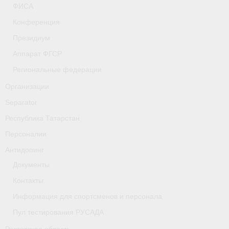
ФИСА
- Фото
Конференция
- Видео
Президиум
- Пресса о нас
Аппарат ФГСР
Региональные федерации
Документы
Организации
- Архив документов
Separator
- Нормативные документы
Республика Татарстан
Персоналии
- Подготовка спортивного резерва
Антидопинг
- Правила гребного спорта
Документы
Дни рождения
Контакты
Информация для спортсменов и персонала
Организации
Пул тестирования РУСАДА
Псковская область