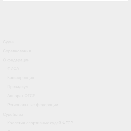
-
Совместные мероприятия, проводимые с
республикой Беларусь
Главная
Новости
Судьи
- Всероссийские
Соревнования
- Международные
О федерации
ФИСА
- Региональные
Конференция
- Официальная информация
Президиум
- Интервью
Аппарат ФГСР
Региональные федерации
- Судейство
Судейство
- Антидопинг
Коллегия спортивных судей ФГСР