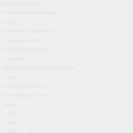
Московская область
Календарь соревнований
Наши спортсмены и тренеры
Separator
Новости
Регламенты и результаты
Москва
Старая версия сайта
Чемпионы и призер параолимпийских игр
Нижегородская область
Персоналии
Пара-гребля
Приобретение спортивной страховки
- Организации
Новости
- Профили
Новгородская область
- Классы
Новосибирская область
Медиа
- Пол
Фото
Московская область
Видео
Пресса о нас
Наши спортсмены и тренеры