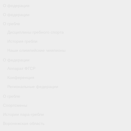
О федерации
О гребле
О федерации
О гребле
Спортсмены
Дисциплины гребного спорта
Истории пара-гребли
История гребли
Воронежская область
Наши олимпийские чемпионы
О федерации
Separator
Аппарат ФГСР
Grand Moscow Regatta (GMR)
Конференция
Документы
Региональные федерации
О гребле
Новости
Спортсмены
Президиум
Истории пара-гребли
Организации
Воронежская область