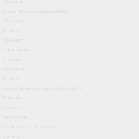
Separator
О гребле
Grand Moscow Regatta (GMR)
Календарь
Документы
Новости
Новости
Президиум
Нормативные документы пара-гребли
Организации
Регионы
О гребле
Календарь
Сборная
Новости
Антидопинг
Нормативные документы пара-гребли
Калининградская область
Регионы
Сборная
Тренера
Антидопинг
Результаты
Калининградская область
- Регламенты и результаты
Тренера