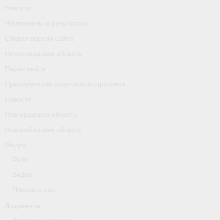
Новости
Календарь соревнований
Регламенты и результаты
Separator
Старая версия сайта
Нижегородская область
Москва
Пара-гребля
Чемпионы и призер параолимпийских игр
Приобретение спортивной страховки
Персоналии
Новости
Новгородская область
- Организации
Новосибирская область
- Профили
Медиа
- Классы
Фото
Видео
- Пол
Пресса о нас
Московская область
Документы
Наши спортсмены и тренеры