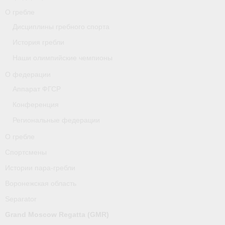
О гребле
О гребле
Дисциплины гребного спорта
Спортсмены
История гребли
Наши олимпийские чемпионы
Истории пара-гребли
О федерации
Воронежская область
Аппарат ФГСР
Конференция
Separator
Региональные федерации
Grand Moscow Regatta (GMR)
О гребле
Документы
Спортсмены
Истории пара-гребли
Новости
Воронежская область
Президиум
Separator
Организации
Grand Moscow Regatta (GMR)