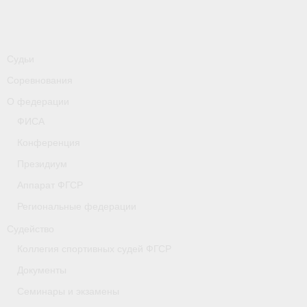
-
Совместные мероприятия, проводимые с
республикой Беларусь
Главная
Судьи
Новости
Соревнования
О федерации
- Всероссийские
ФИСА
- Международные
Конференция
- Региональные
Президиум
Аппарат ФГСР
- Официальная информация
Региональные федерации
- Интервью
Судейство
- Судейство
Коллегия спортивных судей ФГСР
Документы
- Антидопинг
Семинары и экзамены