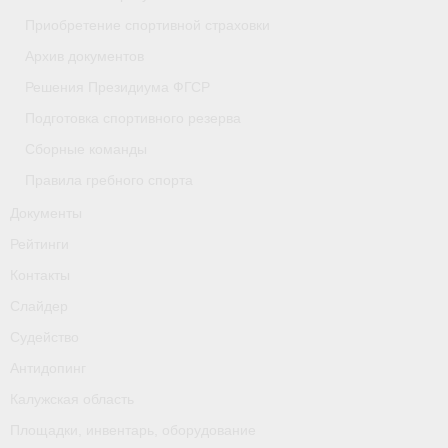
Приобретение спортивной страховки
- Приобретение спортивной страховки
Архив документов
- Архив документов
Решения Президиума ФГСР
- Решения Президиума ФГСР
Подготовка спортивного резерва
Сборные команды
- Подготовка спортивного резерва
Правила гребного спорта
- Сборные команды
Документы
- Правила гребного спорта
Рейтинги
Контакты
Документы
Слайдер
Рейтинги
Судейство
Контакты
Антидопинг
Калужская область
Слайдер
Площадки, инвентарь, оборудование
Судейство