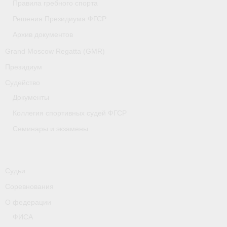
Правила гребного спорта
Медиафайлы
Решения Президиума ФГСР
Саратовская область
Архив документов
Санкт-Петербург
Grand Moscow Regatta (GMR)
Президиум
О гребле
Судейство
- Дисциплины гребного спорта
Документы
- История гребли
Коллегия спортивных судей ФГСР
Семинары и экзамены
- Наши олимпийские чемпионы
Самарская область
Судьи
Свердловская область
Соревнования
Судейство
О федерации
ФИСА
- Семинары и экзамены