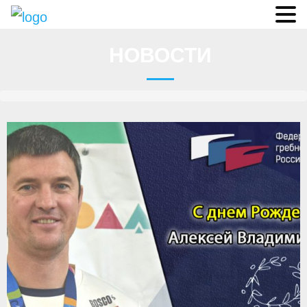
Судьи
НОВОСТИ
Соревнования
О федерации
- ФИСА
- Конференция
- Президиум
- Аппарат ФГСР
- Региональные федерации
Судейство
- Коллегия спортивных судей ФГСР