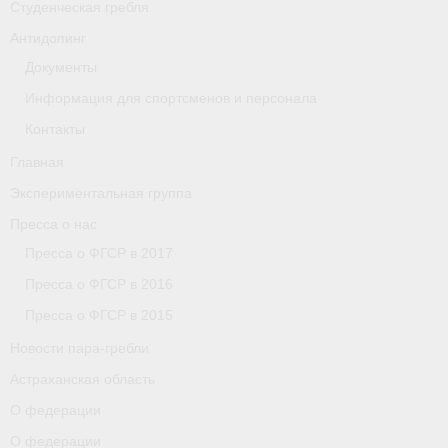
Студенческая гребля
Астраханская область
Антидопинг
Документы
О федерации
Информация для спортсменов и персонала
О федерации
Контакты
О гребле
Главная
Экспериментальная группа
- Дисциплины гребного спорта
Пресса о нас
- История гребли
Пресса о ФГСР в 2017
- Наши олимпийские чемпионы
Пресса о ФГСР в 2016
Пресса о ФГСР в 2015
О федерации
Новости пара-гребли
- Аппарат ФГСР
Астраханская область
- Конференция
О федерации
О федерации
- Региональные федерации