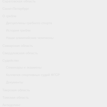
Саратовская область
Карта
Санкт-Петербург
О гребле
Республика Карелия
Дисциплины гребного спорта
Галерея
История гребли
- Добавить галерею/Изображения
Наши олимпийские чемпионы
Самарская область
Республика Крым
Свердловская область
О федерации
Судейство
- ФИСА
Семинары и экзамены
Коллегия спортивных судей ФГСР
- Конференция
Документы
- Президиум
Тверская область
- Аппарат ФГСР
Томская область
Антидопинг
- Региональные федерации