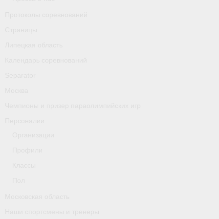
Классификаторы. Классификация спортсменов
Протоколы соревнований
Мероприятия
Страницы
Липецкая область
Вопрос президенту
Календарь соревнований
Ленинградская область
Separator
Медиа
Москва
Чемпионы и призер параолимпийских игр
- Фото
Персоналии
- Видео
Организации
- Пресса о нас
Профили
Классы
Протоколы соревнований
Пол
Страницы
Московская область
Липецкая область
Наши спортсмены и тренеры