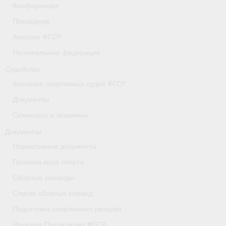
Конференция
- Коллегия спортивных судей ФГСР
Президиум
- Документы
Аппарат ФГСР
Региональные федерации
Тверская область
Судейство
Томская область
Коллегия спортивных судей ФГСР
Антидопинг
Документы
Семинары и экзамены
- Информация для спортсменов и персонала
Документы
- Документы
Нормативные документы
- Пул тестирования РУСАДА
Правила вида спорта
Сборные команды
- Контакты
Списки сборных команд
Челябинская область
Подготовка спортивного резерва
Решения Президиума ФГСР
Фото