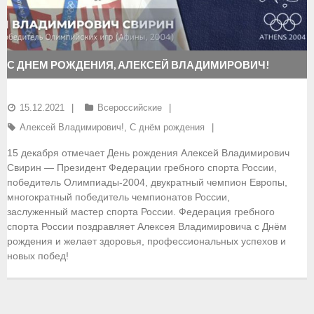
- Документы
- Семинары и экзамены
С ДНЕМ РОЖДЕНИЯ, АЛЕКСЕЙ ВЛАДИМИРОВИЧ!
Документы
15.12.2021
Всероссийские
- Нормативные документы
Алексей Владимирович!
,
С днём рождения
- Правила вида спорта
15 декабря отмечает День рождения Алексей Владимирович
Свирин — Президент Федерации гребного спорта России,
- Сборные команды
победитель Олимпиады-2004, двукратный чемпион Европы,
многократный победитель чемпионатов России,
- Списки сборных команд
заслуженный мастер спорта России. Федерация гребного
спорта России поздравляет Алексея Владимировича с Днём
- Подготовка спортивного резерва
рождения и желает здоровья, профессиональных успехов и
новых побед!
- Решения Президиума ФГСР
- Архив документов