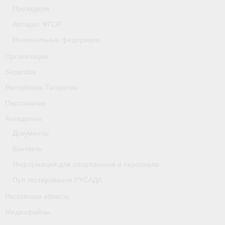
- Фото
Президиум
Аппарат ФГСР
- Видео
Региональные федерации
- Пресса о нас
Организации
Документы
Separator
Республика Татарстан
- Архив документов
Персоналии
- Нормативные документы
Антидопинг
- Подготовка спортивного резерва
Документы
Контакты
- Правила гребного спорта
Информация для спортсменов и персонала
Дни рождения
Пул тестирования РУСАДА
Организации
Ростовская область
Медиафайлы
Псковская область