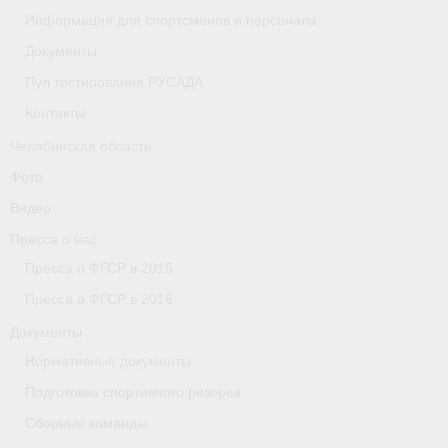
Информация для спортсменов и персонала
Организации
Документы
Пул тестирования РУСАДА
Separator
Контакты
Республика Татарстан
Челябинская область
Персоналии
Фото
Видео
Антидопинг
Пресса о нас
- Документы
Пресса о ФГСР в 2015
- Контакты
Пресса о ФГСР в 2016
Документы
- Информация для спортсменов и персонала
Нормативные документы
- Пул тестирования РУСАДА
Подготовка спортивного резерва
Ростовская область
Сборные команды