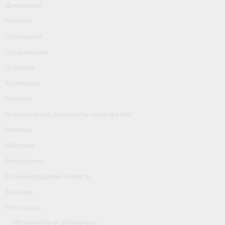
Документы
О гребле
Новости
Календарь
Президиум
Новости
Организации
О гребле
Нормативные документы пара-гребли
Календарь
Регионы
Новости
Сборная
Нормативные документы пара-гребли
Регионы
Антидопинг
Сборная
Калининградская область
Антидопинг
Тренера
Калининградская область
Тренера
Результаты
Результаты
- Регламенты и результаты
Регламенты и результаты