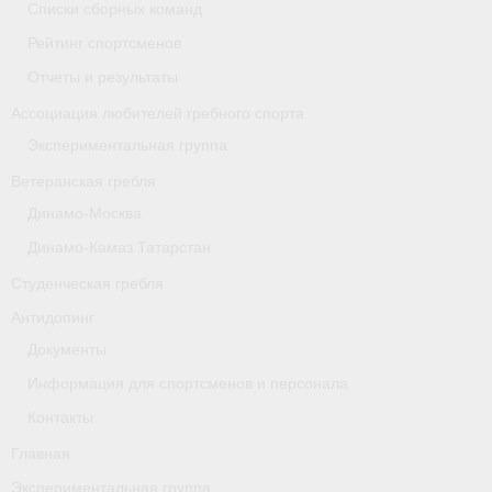
Списки сборных команд
- Архив документов
Рейтинг спортсменов
Grand Moscow Regatta (GMR)
Отчеты и результаты
Президиум
Ассоциация любителей гребного спорта
Экспериментальная группа
Судейство
Ветеранская гребля
- Документы
Динамо-Москва
- Коллегия спортивных судей ФГСР
Динамо-Камаз Татарстан
Студенческая гребля
- Семинары и экзамены
Антидопинг
Документы
Информация для спортсменов и персонала
Контакты
Главная
Экспериментальная группа