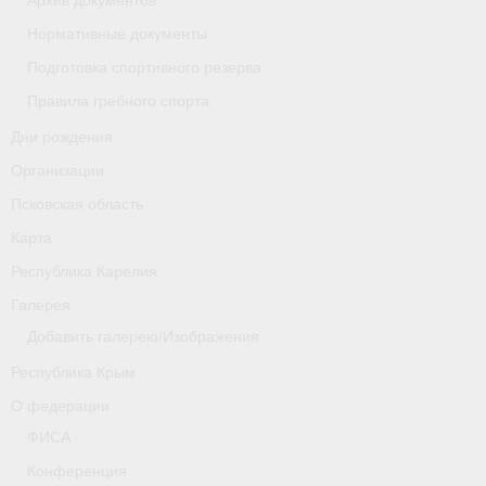
Архив документов
Нормативные документы
Новости
Подготовка спортивного резерва
Регламенты и результаты
Правила гребного спорта
Старая версия сайта
Дни рождения
Организации
Нижегородская область
Псковская область
Пара-гребля
Карта
Республика Карелия
Приобретение спортивной страховки
Галерея
Новости
Добавить галерею/Изображения
Новгородская область
Республика Крым
О федерации
Новосибирская область
ФИСА
Медиа
Конференция