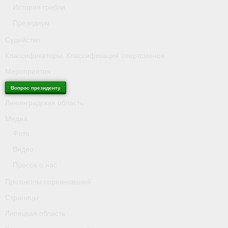
История гребли
Президиум
Судейство
Классификаторы. Классификация спортсменов
Мероприятия
Вопрос президенту
Ленинградская область
Медиа
Фото
Видео
Пресса о нас
Протоколы соревнований
Страницы
Липецкая область