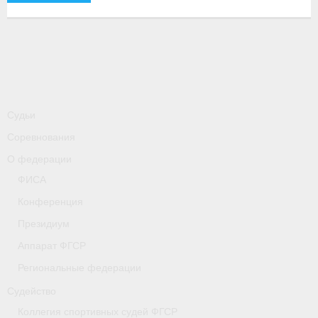
-
Совместные мероприятия, проводимые с
республикой Беларусь
Главная
Новости
- Всероссийские
Судьи
Соревнования
- Международные
О федерации
- Региональные
ФИСА
- Официальная информация
Конференция
Президиум
- Интервью
Аппарат ФГСР
- Судейство
Региональные федерации
- Антидопинг
Судейство
Коллегия спортивных судей ФГСР