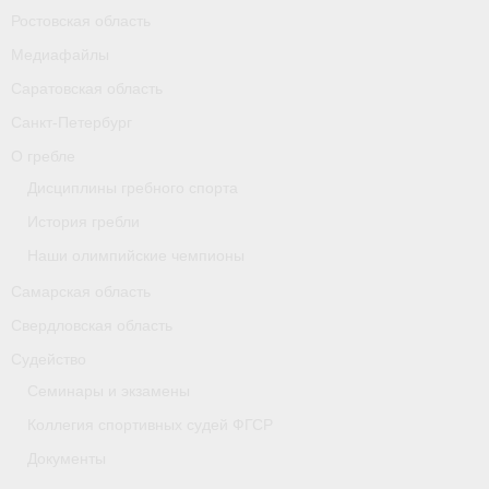
Ростовская область
Карта
Медиафайлы
Республика Карелия
Саратовская область
Галерея
Санкт-Петербург
О гребле
- Добавить галерею/Изображения
Дисциплины гребного спорта
Республика Крым
История гребли
Наши олимпийские чемпионы
О федерации
Самарская область
- ФИСА
Свердловская область
- Конференция
Судейство
Семинары и экзамены
- Президиум
Коллегия спортивных судей ФГСР
- Аппарат ФГСР
Документы
- Региональные федерации