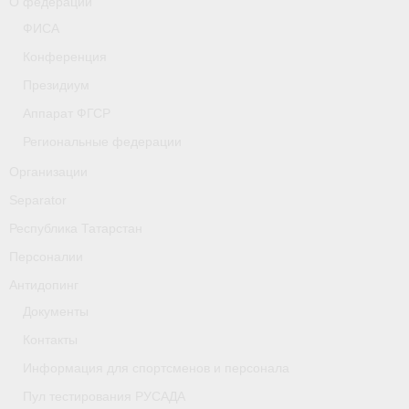
О федерации
- Фото
ФИСА
- Видео
Конференция
Президиум
- Пресса о нас
Аппарат ФГСР
Документы
Региональные федерации
- Архив документов
Организации
Separator
- Нормативные документы
Республика Татарстан
- Подготовка спортивного резерва
Персоналии
- Правила гребного спорта
Антидопинг
Документы
Дни рождения
Контакты
Организации
Информация для спортсменов и персонала
Псковская область
Пул тестирования РУСАДА