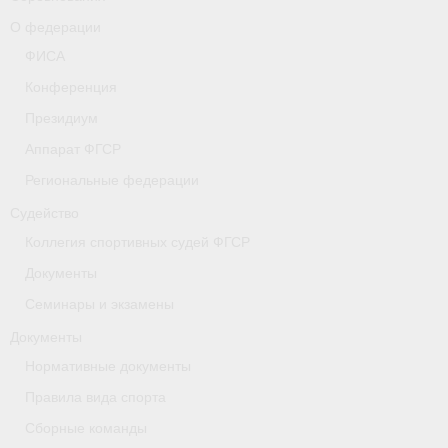
- Коллегия спортивных судей ФГСР
О федерации
ФИСА
- Документы
Конференция
Тверская область
Президиум
Аппарат ФГСР
Томская область
Региональные федерации
Антидопинг
Судейство
- Информация для спортсменов и персонала
Коллегия спортивных судей ФГСР
Документы
- Документы
Семинары и экзамены
- Пул тестирования РУСАДА
Документы
- Контакты
Нормативные документы
Правила вида спорта
Челябинская область
Сборные команды
Фото