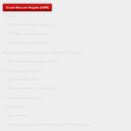
- Архив документов
Grand Moscow Regatta (GMR)
Grand Moscow Regatta (GMR)
Сборная
Списки сборных команд
Президиум
Рейтинг спортсменов
Судейство
Отчеты и результаты
Ассоциация любителей гребного спорта
- Документы
Экспериментальная группа
- Коллегия спортивных судей ФГСР
Ветеранская гребля
- Семинары и экзамены
Динамо-Москва
Динамо-Камаз Татарстан
Студенческая гребля
Антидопинг
Документы
Информация для спортсменов и персонала