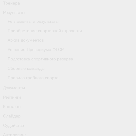
Тренера
- Приобретение спортивной страховки
Результаты
- Архив документов
Регламенты и результаты
Приобретение спортивной страховки
- Решения Президиума ФГСР
Архив документов
- Подготовка спортивного резерва
Решения Президиума ФГСР
Подготовка спортивного резерва
- Сборные команды
Сборные команды
- Правила гребного спорта
Правила гребного спорта
Документы
Документы
Рейтинги
Рейтинги
Контакты
Контакты
Слайдер
Слайдер
Судейство
Антидопинг
Судейство