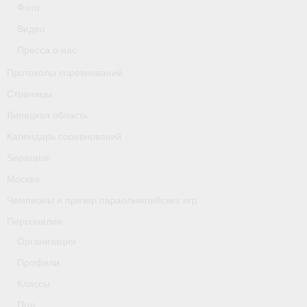
Фото
Классификаторы. Классификация спортсменов
Видео
Мероприятия
Пресса о нас
Вопрос президенту
Протоколы соревнований
Страницы
Ленинградская область
Липецкая область
Медиа
Календарь соревнований
- Фото
Separator
Москва
- Видео
Чемпионы и призер параолимпийских игр
- Пресса о нас
Персоналии
Протоколы соревнований
Организации
Профили
Страницы
Классы
Липецкая область
Пол