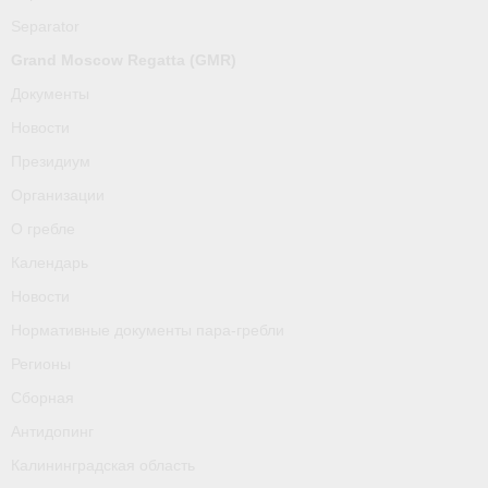
О гребле
Separator
Календарь
Grand Moscow Regatta (GMR)
Документы
Новости
Новости
Нормативные документы пара-гребли
Президиум
Организации
Регионы
О гребле
Сборная
Календарь
Антидопинг
Новости
Нормативные документы пара-гребли
Калининградская область
Регионы
Тренера
Сборная
Результаты
Антидопинг
Калининградская область
- Регламенты и результаты