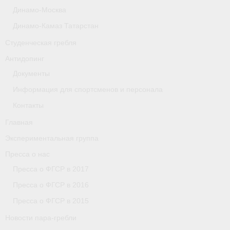
Динамо-Москва
Астраханская область
Динамо-Камаз Татарстан
О федерации
Студенческая гребля
О федерации
Антидопинг
Документы
О гребле
Информация для спортсменов и персонала
- Дисциплины гребного спорта
Контакты
- История гребли
Главная
Экспериментальная группа
- Наши олимпийские чемпионы
Пресса о нас
О федерации
Пресса о ФГСР в 2017
Пресса о ФГСР в 2016
- Аппарат ФГСР
Пресса о ФГСР в 2015
- Конференция
Новости пара-гребли
- Региональные федерации