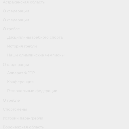
Астраханская область
О федерации
О гребле
О федерации
Спортсмены
О гребле
Истории пара-гребли
Дисциплины гребного спорта
История гребли
Воронежская область
Наши олимпийские чемпионы
Separator
О федерации
Grand Moscow Regatta (GMR)
Аппарат ФГСР
Конференция
Документы
Региональные федерации
Новости
О гребле
Президиум
Спортсмены
Истории пара-гребли
Организации
Воронежская область