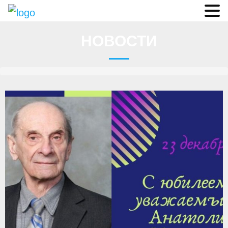
Судьи
НОВОСТИ
Соревнования
О федерации
- ФИСА
- Конференция
- Президиум
- Аппарат ФГСР
- Региональные федерации
Судейство
- Коллегия спортивных судей ФГСР