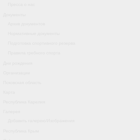
Пресса о нас
Новости
Документы
Архив документов
Регламенты и результаты
Нормативные документы
Старая версия сайта
Подготовка спортивного резерва
Нижегородская область
Правила гребного спорта
Дни рождения
Пара-гребля
Организации
Приобретение спортивной страховки
Псковская область
Новости
Карта
Республика Карелия
Новгородская область
Галерея
Новосибирская область
Добавить галерею/Изображения
Медиа
Республика Крым