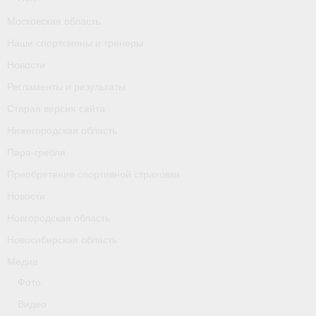
Календарь соревнований
Московская область
Наши спортсмены и тренеры
Separator
Новости
Москва
Регламенты и результаты
Чемпионы и призер параолимпийских игр
Старая версия сайта
Нижегородская область
Персоналии
Пара-гребля
- Организации
Приобретение спортивной страховки
Новости
- Профили
Новгородская область
- Классы
Новосибирская область
- Пол
Медиа
Фото
Московская область
Видео
Наши спортсмены и тренеры