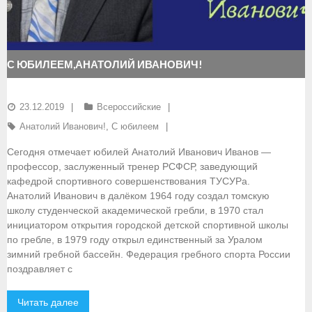
- Документы
- Семинары и экзамены
С ЮБИЛЕЕМ,АНАТОЛИЙ ИВАНОВИЧ!
Документы
23.12.2019
Всероссийские
- Нормативные документы
Анатолий Иванович!
,
С юбилеем
- Правила вида спорта
Сегодня отмечает юбилей Анатолий Иванович Иванов —
профессор, заслуженный тренер РСФСР, заведующий
- Сборные команды
кафедрой спортивного совершенствования ТУСУРа.
Анатолий Иванович в далёком 1964 году создал томскую
- Списки сборных команд
школу студенческой академической гребли, в 1970 стал
инициатором открытия городской детской спортивной школы
- Подготовка спортивного резерва
по гребле, в 1979 году открыл единственный за Уралом
зимний гребной бассейн. Федерация гребного спорта России
- Решения Президиума ФГСР
поздравляет с
- Архив документов
Читать далее