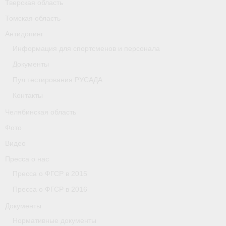
Тверская область
Томская область
Организации
Антидопинг
Separator
Информация для спортсменов и персонала
Республика Татарстан
Документы
Пул тестирования РУСАДА
Персоналии
Контакты
Антидопинг
Челябинская область
- Документы
Фото
Видео
- Контакты
Пресса о нас
- Информация для спортсменов и персонала
Пресса о ФГСР в 2015
Пресса о ФГСР в 2016
- Пул тестирования РУСАДА
Документы
Ростовская область
Нормативные документы