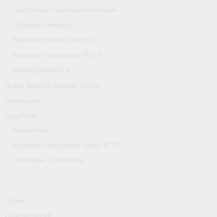
Медиафайлы
Подготовка спортивного резерва
Сборные команды
Саратовская область
Правила гребного спорта
Санкт-Петербург
Решения Президиума ФГСР
О гребле
Архив документов
Grand Moscow Regatta (GMR)
- Дисциплины гребного спорта
Президиум
- История гребли
Судейство
- Наши олимпийские чемпионы
Документы
Коллегия спортивных судей ФГСР
Самарская область
Семинары и экзамены
Свердловская область
Судейство
Судьи
- Семинары и экзамены
Соревнования