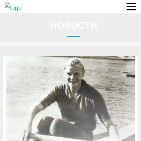
Судьи
НОВОСТИ
Соревнования
О федерации
- ФИСА
- Конференция
- Президиум
- Аппарат ФГСР
- Региональные федерации
Судейство
- Коллегия спортивных судей ФГСР