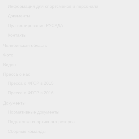
Информация для спортсменов и персонала
Организации
Документы
Пул тестирования РУСАДА
Separator
Контакты
Республика Татарстан
Челябинская область
Персоналии
Фото
Видео
Антидопинг
Пресса о нас
- Документы
Пресса о ФГСР в 2015
- Контакты
Пресса о ФГСР в 2016
Документы
- Информация для спортсменов и персонала
Нормативные документы
- Пул тестирования РУСАДА
Подготовка спортивного резерва
Ростовская область
Сборные команды