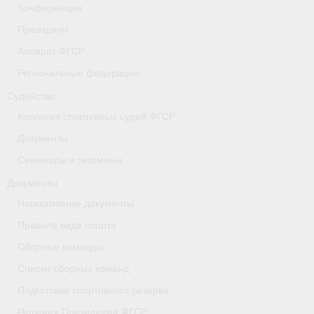
Конференция
- Коллегия спортивных судей ФГСР
Президиум
- Документы
Аппарат ФГСР
Региональные федерации
Тверская область
Судейство
Томская область
Коллегия спортивных судей ФГСР
Антидопинг
Документы
Семинары и экзамены
- Информация для спортсменов и персонала
Документы
- Документы
Нормативные документы
- Пул тестирования РУСАДА
Правила вида спорта
Сборные команды
- Контакты
Списки сборных команд
Челябинская область
Подготовка спортивного резерва
Решения Президиума ФГСР
Фото