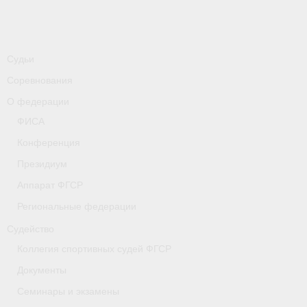
-
Совместные мероприятия, проводимые с
республикой Беларусь
Главная
Судьи
Новости
Соревнования
О федерации
- Всероссийские
ФИСА
- Международные
Конференция
- Региональные
Президиум
Аппарат ФГСР
- Официальная информация
Региональные федерации
- Интервью
Судейство
- Судейство
Коллегия спортивных судей ФГСР
Документы
- Антидопинг
Семинары и экзамены