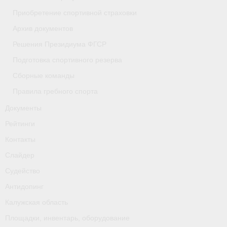
Приобретение спортивной страховки
- Приобретение спортивной страховки
Архив документов
- Архив документов
Решения Президиума ФГСР
- Решения Президиума ФГСР
Подготовка спортивного резерва
Сборные команды
- Подготовка спортивного резерва
Правила гребного спорта
- Сборные команды
Документы
- Правила гребного спорта
Рейтинги
Контакты
Документы
Слайдер
Рейтинги
Судейство
Контакты
Антидопинг
Калужская область
Слайдер
Площадки, инвентарь, оборудование
Судейство