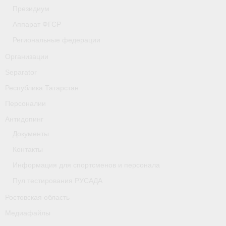
- Фото
Президиум
Аппарат ФГСР
- Видео
Региональные федерации
- Пресса о нас
Организации
Документы
Separator
Республика Татарстан
- Архив документов
Персоналии
- Нормативные документы
Антидопинг
- Подготовка спортивного резерва
Документы
Контакты
- Правила гребного спорта
Информация для спортсменов и персонала
Дни рождения
Пул тестирования РУСАДА
Организации
Ростовская область
Медиафайлы
Псковская область