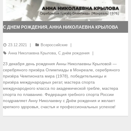
- Документы
- Семинары и экзамены
С ДНЕМ РОЖДЕНИЯ, АННА НИКОЛАЕВНА КРЫЛОВА
Документы
23.12.2021
Всероссийские
- Нормативные документы
Анна Николаевна Крылова
,
С днём рождения
- Правила вида спорта
23 декабря день рождения Анны Николаевны Крыловой —
серебряного призёра Олимпиады в Монреале, серебряного
- Сборные команды
призёра Чемпионата мира (1978), победительницы и
призёра международных регат, мастера спорта
- Списки сборных команд
международного класса по академической гребле, мастера
спорта по плаванию. Федерация гребного спорта России
- Подготовка спортивного резерва
поздравляет Анну Николаевну с Днём рождения и желает
крепкого здоровья, счастья и профессиональных успехов!
- Решения Президиума ФГСР
- Архив документов