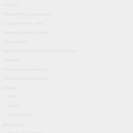
Новости
Календарь соревнований
Регламенты и результаты
Separator
Старая версия сайта
Нижегородская область
Москва
Пара-гребля
Чемпионы и призер параолимпийских игр
Приобретение спортивной страховки
Персоналии
Новости
Новгородская область
- Организации
Новосибирская область
- Профили
Медиа
- Классы
Фото
Видео
- Пол
Пресса о нас
Московская область
Документы
Наши спортсмены и тренеры