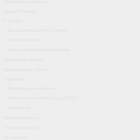
Саратовская область
Карта
Санкт-Петербург
О гребле
Республика Карелия
Дисциплины гребного спорта
Галерея
История гребли
- Добавить галерею/Изображения
Наши олимпийские чемпионы
Самарская область
Республика Крым
Свердловская область
О федерации
Судейство
- ФИСА
Семинары и экзамены
Коллегия спортивных судей ФГСР
- Конференция
Документы
- Президиум
Тверская область
- Аппарат ФГСР
Томская область
Антидопинг
- Региональные федерации