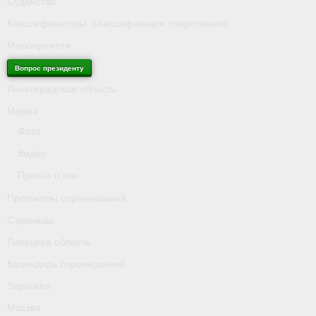
Судейство
Классификаторы. Классификация спортсменов
Мероприятия
Вопрос президенту
Ленинградская область
Медиа
Фото
Видео
Пресса о нас
Протоколы соревнований
Страницы
Липецкая область
Календарь соревнований
Separator
Москва