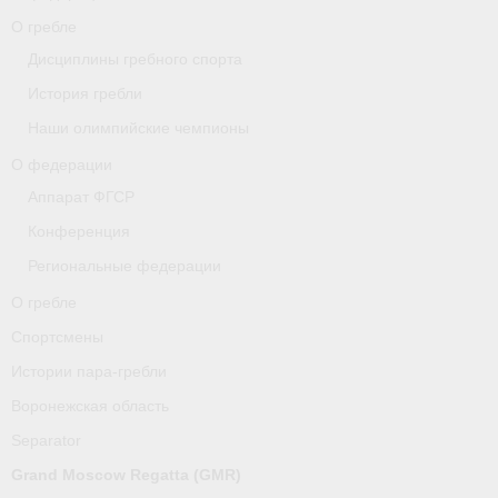
О гребле
О гребле
Дисциплины гребного спорта
Спортсмены
История гребли
Наши олимпийские чемпионы
Истории пара-гребли
О федерации
Воронежская область
Аппарат ФГСР
Конференция
Separator
Региональные федерации
Grand Moscow Regatta (GMR)
О гребле
Документы
Спортсмены
Истории пара-гребли
Новости
Воронежская область
Президиум
Separator
Организации
Grand Moscow Regatta (GMR)