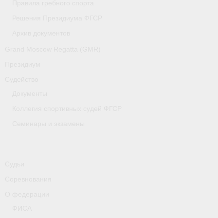
Правила гребного спорта
Медиафайлы
Решения Президиума ФГСР
Саратовская область
Архив документов
Санкт-Петербург
Grand Moscow Regatta (GMR)
Президиум
О гребле
Судейство
- Дисциплины гребного спорта
Документы
- История гребли
Коллегия спортивных судей ФГСР
Семинары и экзамены
- Наши олимпийские чемпионы
Самарская область
Судьи
Свердловская область
Соревнования
Судейство
О федерации
ФИСА
- Семинары и экзамены