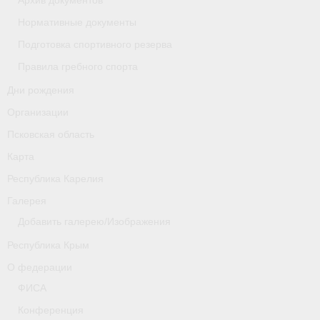
Архив документов
Нормативные документы
Новости
Подготовка спортивного резерва
Регламенты и результаты
Правила гребного спорта
Старая версия сайта
Дни рождения
Организации
Нижегородская область
Псковская область
Пара-гребля
Карта
Республика Карелия
Приобретение спортивной страховки
Галерея
Новости
Добавить галерею/Изображения
Новгородская область
Республика Крым
О федерации
Новосибирская область
ФИСА
Медиа
Конференция