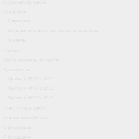
Студенческая гребля
Астраханская область
Антидопинг
Документы
О федерации
Информация для спортсменов и персонала
О федерации
Контакты
О гребле
Главная
Экспериментальная группа
- Дисциплины гребного спорта
Пресса о нас
- История гребли
Пресса о ФГСР в 2017
- Наши олимпийские чемпионы
Пресса о ФГСР в 2016
Пресса о ФГСР в 2015
О федерации
Новости пара-гребли
- Аппарат ФГСР
Астраханская область
- Конференция
О федерации
О федерации
- Региональные федерации