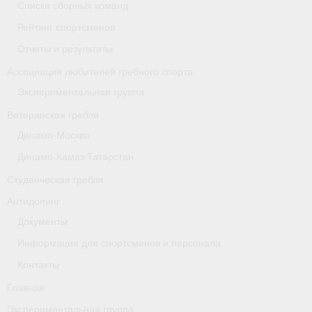
Списки сборных команд
- Архив документов
Рейтинг спортсменов
Grand Moscow Regatta (GMR)
Отчеты и результаты
Президиум
Ассоциация любителей гребного спорта
Экспериментальная группа
Судейство
Ветеранская гребля
- Документы
Динамо-Москва
- Коллегия спортивных судей ФГСР
Динамо-Камаз Татарстан
Студенческая гребля
- Семинары и экзамены
Антидопинг
Документы
Информация для спортсменов и персонала
Контакты
Главная
Экспериментальная группа