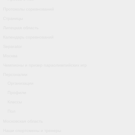
Классификаторы. Классификация спортсменов
Протоколы соревнований
Мероприятия
Страницы
Липецкая область
Вопрос президенту
Календарь соревнований
Ленинградская область
Separator
Медиа
Москва
Чемпионы и призер параолимпийских игр
- Фото
Персоналии
- Видео
Организации
- Пресса о нас
Профили
Классы
Протоколы соревнований
Пол
Страницы
Московская область
Липецкая область
Наши спортсмены и тренеры