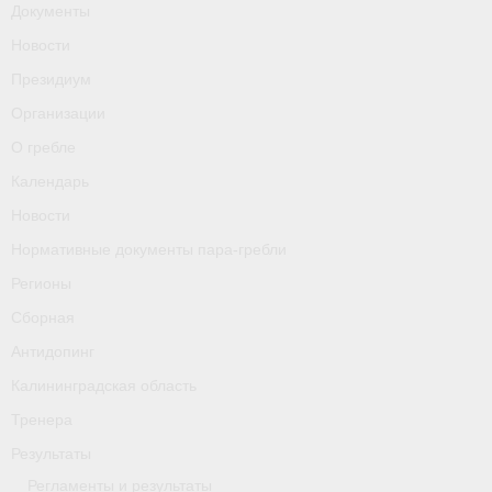
Документы
О гребле
Новости
Календарь
Президиум
Новости
Организации
О гребле
Нормативные документы пара-гребли
Календарь
Регионы
Новости
Сборная
Нормативные документы пара-гребли
Регионы
Антидопинг
Сборная
Калининградская область
Антидопинг
Тренера
Калининградская область
Тренера
Результаты
Результаты
- Регламенты и результаты
Регламенты и результаты