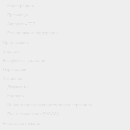
- Фото
Конференция
Президиум
- Видео
Аппарат ФГСР
- Пресса о нас
Региональные федерации
Документы
Организации
Separator
- Архив документов
Республика Татарстан
- Нормативные документы
Персоналии
- Подготовка спортивного резерва
Антидопинг
Документы
- Правила гребного спорта
Контакты
Дни рождения
Информация для спортсменов и персонала
Организации
Пул тестирования РУСАДА
Ростовская область
Псковская область