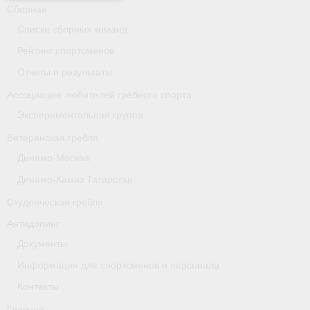
- Архив документов
Сборная
Списки сборных команд
Grand Moscow Regatta (GMR)
Рейтинг спортсменов
Президиум
Отчеты и результаты
Ассоциация любителей гребного спорта
Судейство
Экспериментальная группа
- Документы
Ветеранская гребля
- Коллегия спортивных судей ФГСР
Динамо-Москва
Динамо-Камаз Татарстан
- Семинары и экзамены
Студенческая гребля
Антидопинг
Документы
Информация для спортсменов и персонала
Контакты
Главная