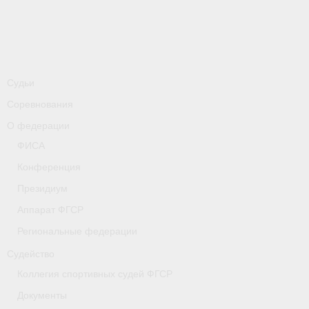
-
Совместные мероприятия, проводимые с
республикой Беларусь
Главная
Новости
Судьи
Соревнования
- Всероссийские
О федерации
- Международные
ФИСА
- Региональные
Конференция
Президиум
- Официальная информация
Аппарат ФГСР
- Интервью
Региональные федерации
- Судейство
Судейство
Коллегия спортивных судей ФГСР
- Антидопинг
Документы