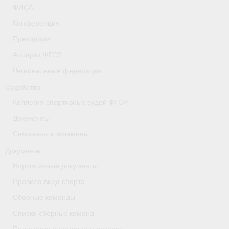
ФИСА
- Коллегия спортивных судей ФГСР
Конференция
- Документы
Президиум
Аппарат ФГСР
Тверская область
Региональные федерации
Томская область
Судейство
Антидопинг
Коллегия спортивных судей ФГСР
Документы
- Информация для спортсменов и персонала
Семинары и экзамены
- Документы
Документы
- Пул тестирования РУСАДА
Нормативные документы
Правила вида спорта
- Контакты
Сборные команды
Челябинская область
Списки сборных команд
Фото