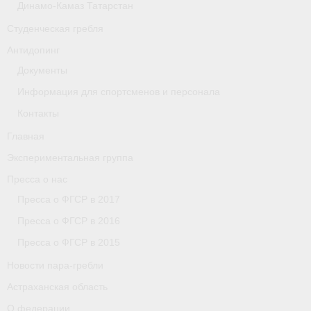
Динамо-Камаз Татарстан
Астраханская область
Студенческая гребля
О федерации
Антидопинг
Документы
О федерации
Информация для спортсменов и персонала
О гребле
Контакты
- Дисциплины гребного спорта
Главная
Экспериментальная группа
- История гребли
Пресса о нас
- Наши олимпийские чемпионы
Пресса о ФГСР в 2017
Пресса о ФГСР в 2016
О федерации
Пресса о ФГСР в 2015
- Аппарат ФГСР
Новости пара-гребли
- Конференция
Астраханская область
О федерации
- Региональные федерации