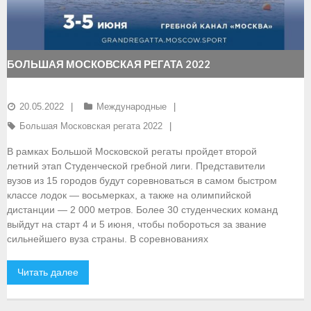
- Документы
- Семинары и экзамены
БОЛЬШАЯ МОСКОВСКАЯ РЕГАТА 2022
Документы
20.05.2022
Международные
- Нормативные документы
Большая Московская регата 2022
- Правила вида спорта
В рамках Большой Московской регаты пройдет второй
летний этап Студенческой гребной лиги. Представители
- Сборные команды
вузов из 15 городов будут соревноваться в самом быстром
классе лодок — восьмерках, а также на олимпийской
- Списки сборных команд
дистанции — 2 000 метров. Более 30 студенческих команд
выйдут на старт 4 и 5 июня, чтобы побороться за звание
- Подготовка спортивного резерва
сильнейшего вуза страны. В соревнованиях
- Решения Президиума ФГСР
Читать далее
- Архив документов