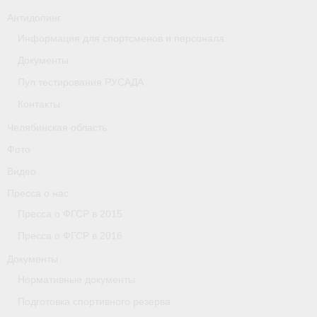
Антидопинг
Организации
Информация для спортсменов и персонала
Separator
Документы
Пул тестирования РУСАДА
Республика Татарстан
Контакты
Персоналии
Челябинская область
Антидопинг
Фото
Видео
- Документы
Пресса о нас
- Контакты
Пресса о ФГСР в 2015
Пресса о ФГСР в 2016
- Информация для спортсменов и персонала
Документы
- Пул тестирования РУСАДА
Нормативные документы
Ростовская область
Подготовка спортивного резерва