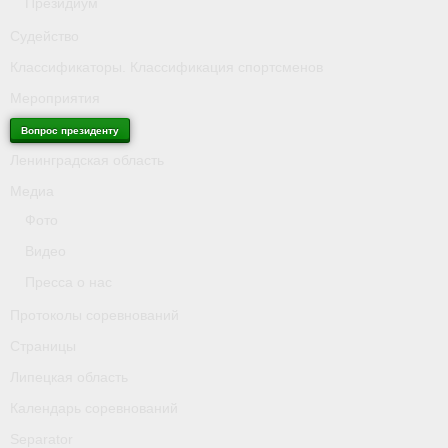
Президиум
Судейство
Классификаторы. Классификация спортсменов
Мероприятия
Вопрос президенту
Ленинградская область
Медиа
Фото
Видео
Пресса о нас
Протоколы соревнований
Страницы
Липецкая область
Календарь соревнований
Separator