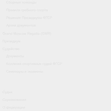
Сборные команды
Медиафайлы
Правила гребного спорта
Саратовская область
Решения Президиума ФГСР
Санкт-Петербург
Архив документов
Grand Moscow Regatta (GMR)
О гребле
Президиум
- Дисциплины гребного спорта
Судейство
- История гребли
Документы
Коллегия спортивных судей ФГСР
- Наши олимпийские чемпионы
Семинары и экзамены
Самарская область
Свердловская область
Судьи
Судейство
Соревнования
- Семинары и экзамены
О федерации