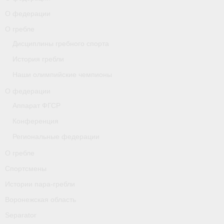
О федерации
О гребле
О гребле
Спортсмены
Дисциплины гребного спорта
История гребли
Истории пара-гребли
Наши олимпийские чемпионы
Воронежская область
О федерации
Separator
Аппарат ФГСР
Конференция
Grand Moscow Regatta (GMR)
Региональные федерации
Документы
О гребле
Новости
Спортсмены
Истории пара-гребли
Президиум
Воронежская область
Организации
Separator