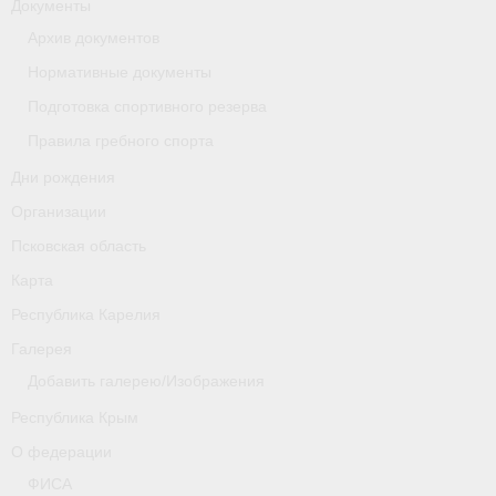
Документы
Архив документов
Новости
Нормативные документы
Регламенты и результаты
Подготовка спортивного резерва
Старая версия сайта
Правила гребного спорта
Дни рождения
Нижегородская область
Организации
Пара-гребля
Псковская область
Приобретение спортивной страховки
Карта
Республика Карелия
Новости
Галерея
Новгородская область
Добавить галерею/Изображения
Новосибирская область
Республика Крым
О федерации
Медиа
ФИСА