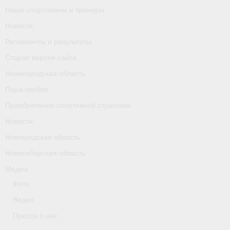
Наши спортсмены и тренеры
Календарь соревнований
Новости
Separator
Регламенты и результаты
Москва
Старая версия сайта
Нижегородская область
Чемпионы и призер параолимпийских игр
Пара-гребля
Персоналии
Приобретение спортивной страховки
Новости
- Организации
Новгородская область
- Профили
Новосибирская область
- Классы
Медиа
Фото
- Пол
Видео
Московская область
Пресса о нас
Наши спортсмены и тренеры