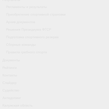
- Приобретение спортивной страховки
Регламенты и результаты
Приобретение спортивной страховки
- Архив документов
Архив документов
- Решения Президиума ФГСР
Решения Президиума ФГСР
Подготовка спортивного резерва
- Подготовка спортивного резерва
Сборные команды
- Сборные команды
Правила гребного спорта
- Правила гребного спорта
Документы
Рейтинги
Документы
Контакты
Рейтинги
Слайдер
Контакты
Судейство
Антидопинг
Слайдер
Калужская область
Судейство