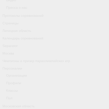
Видео
Классификаторы. Классификация спортсменов
Пресса о нас
Мероприятия
Протоколы соревнований
Страницы
Вопрос президенту
Липецкая область
Ленинградская область
Календарь соревнований
Медиа
Separator
Москва
- Фото
Чемпионы и призер параолимпийских игр
- Видео
Персоналии
- Пресса о нас
Организации
Профили
Протоколы соревнований
Классы
Страницы
Пол
Липецкая область
Московская область