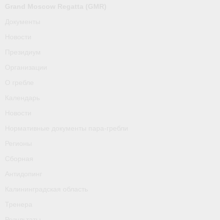
О гребле
Grand Moscow Regatta (GMR)
Документы
Календарь
Новости
Новости
Президиум
Организации
Нормативные документы пара-гребли
О гребле
Регионы
Календарь
Сборная
Новости
Нормативные документы пара-гребли
Антидопинг
Регионы
Калининградская область
Сборная
Тренера
Антидопинг
Калининградская область
Результаты
Тренера
- Регламенты и результаты
Результаты