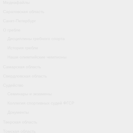
Медиафайлы
Карта
Саратовская область
Республика Карелия
Санкт-Петербург
О гребле
Галерея
Дисциплины гребного спорта
- Добавить галерею/Изображения
История гребли
Наши олимпийские чемпионы
Республика Крым
Самарская область
О федерации
Свердловская область
- ФИСА
Судейство
Семинары и экзамены
- Конференция
Коллегия спортивных судей ФГСР
- Президиум
Документы
- Аппарат ФГСР
Тверская область
Томская область
- Региональные федерации