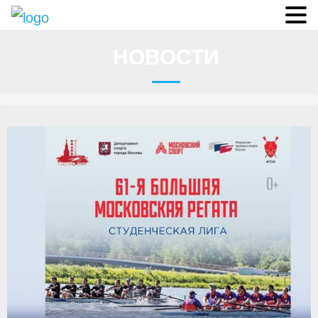
Судьи
НОВОСТИ
Соревнования
О федерации
- ФИСА
- Конференция
- Президиум
- Аппарат ФГСР
- Региональные федерации
Судейство
- Коллегия спортивных судей ФГСР