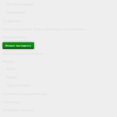
История гребли
Президиум
Судейство
Классификаторы. Классификация спортсменов
Мероприятия
Вопрос президенту
Ленинградская область
Медиа
Фото
Видео
Пресса о нас
Протоколы соревнований
Страницы
Липецкая область