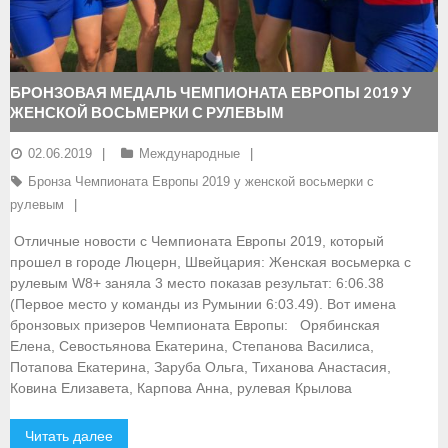
- Документы
- Семинары и экзамены
БРОНЗОВАЯ МЕДАЛЬ ЧЕМПИОНАТА ЕВРОПЫ 2019 У
ЖЕНСКОЙ ВОСЬМЕРКИ С РУЛЕВЫМ
Документы
02.06.2019
Международные
- Нормативные документы
Бронза Чемпионата Европы 2019 у женской восьмерки с
- Правила вида спорта
рулевым
Отличные новости с Чемпионата Европы 2019, который
- Сборные команды
прошел в городе Люцерн, Швейцария: Женская восьмерка с
рулевым W8+ заняла 3 место показав результат: 6:06.38
- Списки сборных команд
(Первое место у команды из Румынии 6:03.49). Вот имена
бронзовых призеров Чемпионата Европы: Орябинская
- Подготовка спортивного резерва
Елена, Севостьянова Екатерина, Степанова Василиса,
Потапова Екатерина, Заруба Ольга, Тиханова Анастасия,
- Решения Президиума ФГСР
Ковина Елизавета, Карпова Анна, рулевая Крылова
- Архив документов
Читать далее