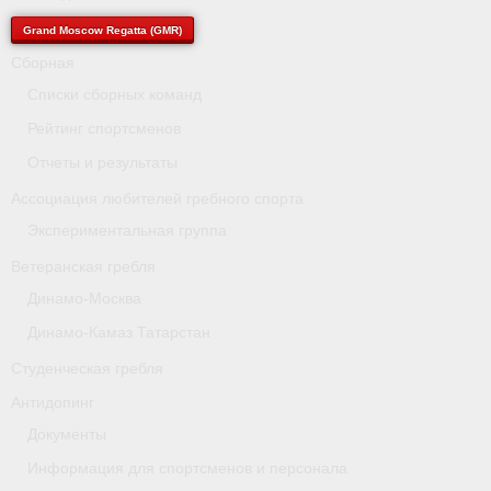
- Архив документов
Grand Moscow Regatta (GMR)
Grand Moscow Regatta (GMR)
Сборная
Списки сборных команд
Президиум
Рейтинг спортсменов
Судейство
Отчеты и результаты
- Документы
Ассоциация любителей гребного спорта
Экспериментальная группа
- Коллегия спортивных судей ФГСР
Ветеранская гребля
- Семинары и экзамены
Динамо-Москва
Динамо-Камаз Татарстан
Студенческая гребля
Антидопинг
Документы
Информация для спортсменов и персонала