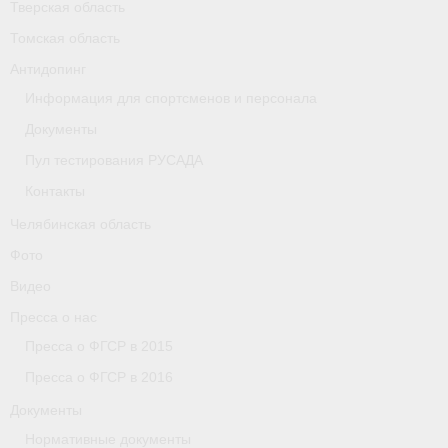
Тверская область
Томская область
Организации
Антидопинг
Separator
Информация для спортсменов и персонала
Республика Татарстан
Документы
Пул тестирования РУСАДА
Персоналии
Контакты
Антидопинг
Челябинская область
- Документы
Фото
Видео
- Контакты
Пресса о нас
- Информация для спортсменов и персонала
Пресса о ФГСР в 2015
- Пул тестирования РУСАДА
Пресса о ФГСР в 2016
Документы
Ростовская область
Нормативные документы