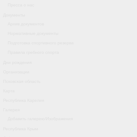
Пресса о нас
Новости
Документы
Архив документов
Регламенты и результаты
Нормативные документы
Старая версия сайта
Подготовка спортивного резерва
Нижегородская область
Правила гребного спорта
Дни рождения
Пара-гребля
Организации
Приобретение спортивной страховки
Псковская область
Новости
Карта
Республика Карелия
Новгородская область
Галерея
Новосибирская область
Добавить галерею/Изображения
Медиа
Республика Крым