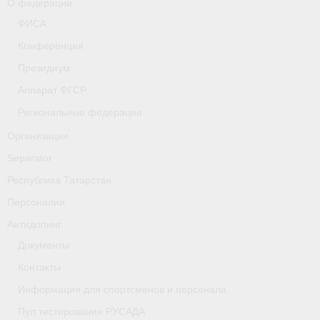
О федерации
- Фото
ФИСА
- Видео
Конференция
Президиум
- Пресса о нас
Аппарат ФГСР
Документы
Региональные федерации
- Архив документов
Организации
Separator
- Нормативные документы
Республика Татарстан
- Подготовка спортивного резерва
Персоналии
- Правила гребного спорта
Антидопинг
Документы
Дни рождения
Контакты
Организации
Информация для спортсменов и персонала
Псковская область
Пул тестирования РУСАДА