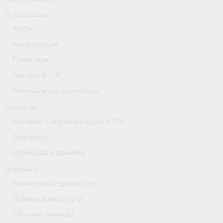
- Коллегия спортивных судей ФГСР
О федерации
ФИСА
- Документы
Конференция
Тверская область
Президиум
Аппарат ФГСР
Томская область
Региональные федерации
Антидопинг
Судейство
- Информация для спортсменов и персонала
Коллегия спортивных судей ФГСР
Документы
- Документы
Семинары и экзамены
- Пул тестирования РУСАДА
Документы
- Контакты
Нормативные документы
Правила вида спорта
Челябинская область
Сборные команды
Фото