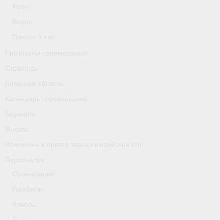
Классификаторы. Классификация спортсменов
Фото
Видео
Мероприятия
Пресса о нас
Вопрос президенту
Протоколы соревнований
Ленинградская область
Страницы
Липецкая область
Медиа
Календарь соревнований
- Фото
Separator
Москва
- Видео
Чемпионы и призер параолимпийских игр
- Пресса о нас
Персоналии
Протоколы соревнований
Организации
Профили
Страницы
Классы
Липецкая область
Пол