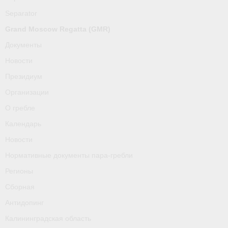
О гребле
Separator
Календарь
Grand Moscow Regatta (GMR)
Документы
Новости
Новости
Нормативные документы пара-гребли
Президиум
Регионы
Организации
О гребле
Сборная
Календарь
Антидопинг
Новости
Нормативные документы пара-гребли
Калининградская область
Регионы
Тренера
Сборная
Результаты
Антидопинг
Калининградская область
- Регламенты и результаты