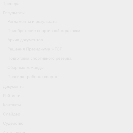
Тренера
- Приобретение спортивной страховки
Результаты
- Архив документов
Регламенты и результаты
Приобретение спортивной страховки
- Решения Президиума ФГСР
Архив документов
- Подготовка спортивного резерва
Решения Президиума ФГСР
- Сборные команды
Подготовка спортивного резерва
Сборные команды
- Правила гребного спорта
Правила гребного спорта
Документы
Документы
Рейтинги
Рейтинги
Контакты
Контакты
Слайдер
Слайдер
Судейство
Антидопинг
Судейство