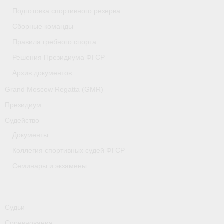
Медиафайлы
Подготовка спортивного резерва
Сборные команды
Саратовская область
Правила гребного спорта
Санкт-Петербург
Решения Президиума ФГСР
О гребле
Архив документов
Grand Moscow Regatta (GMR)
- Дисциплины гребного спорта
Президиум
- История гребли
Судейство
- Наши олимпийские чемпионы
Документы
Коллегия спортивных судей ФГСР
Самарская область
Семинары и экзамены
Свердловская область
Судейство
Судьи
- Семинары и экзамены
Соревнования