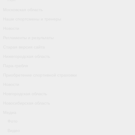
Календарь соревнований
Московская область
Наши спортсмены и тренеры
Separator
Новости
Москва
Регламенты и результаты
Чемпионы и призер параолимпийских игр
Старая версия сайта
Нижегородская область
Персоналии
Пара-гребля
- Организации
Приобретение спортивной страховки
- Профили
Новости
Новгородская область
- Классы
Новосибирская область
- Пол
Медиа
Фото
Московская область
Видео
Наши спортсмены и тренеры