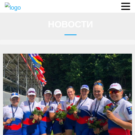
Судьи
НОВОСТИ
Соревнования
О федерации
- ФИСА
- Конференция
- Президиум
- Аппарат ФГСР
- Региональные федерации
Судейство
- Коллегия спортивных судей ФГСР