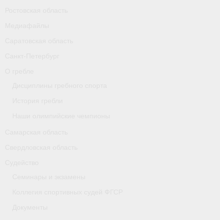
Ростовская область
Карта
Медиафайлы
Республика Карелия
Саратовская область
Галерея
Санкт-Петербург
О гребле
- Добавить галерею/Изображения
Дисциплины гребного спорта
Республика Крым
История гребли
Наши олимпийские чемпионы
О федерации
Самарская область
- ФИСА
Свердловская область
- Конференция
Судейство
Семинары и экзамены
- Президиум
Коллегия спортивных судей ФГСР
- Аппарат ФГСР
Документы
- Региональные федерации