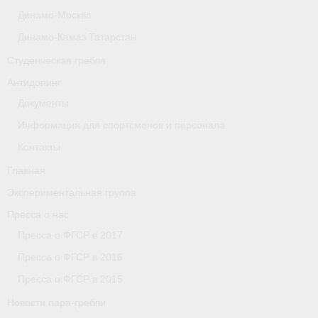
Динамо-Москва
Астраханская область
Динамо-Камаз Татарстан
О федерации
Студенческая гребля
О федерации
Антидопинг
Документы
О гребле
Информация для спортсменов и персонала
- Дисциплины гребного спорта
Контакты
- История гребли
Главная
Экспериментальная группа
- Наши олимпийские чемпионы
Пресса о нас
О федерации
Пресса о ФГСР в 2017
Пресса о ФГСР в 2016
- Аппарат ФГСР
Пресса о ФГСР в 2015
- Конференция
Новости пара-гребли
- Региональные федерации