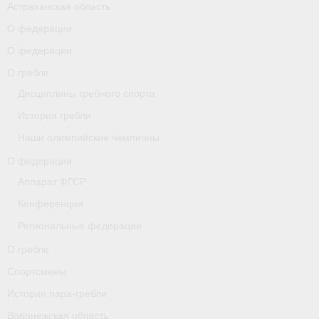
Астраханская область
О федерации
О гребле
О федерации
Спортсмены
О гребле
Истории пара-гребли
Дисциплины гребного спорта
История гребли
Воронежская область
Наши олимпийские чемпионы
Separator
О федерации
Grand Moscow Regatta (GMR)
Аппарат ФГСР
Конференция
Документы
Региональные федерации
Новости
О гребле
Президиум
Спортсмены
Истории пара-гребли
Организации
Воронежская область