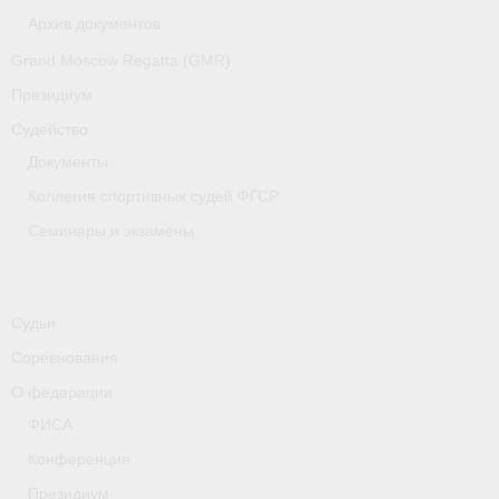
Медиафайлы
Архив документов
Grand Moscow Regatta (GMR)
Саратовская область
Президиум
Санкт-Петербург
Судейство
О гребле
Документы
Коллегия спортивных судей ФГСР
- Дисциплины гребного спорта
Семинары и экзамены
- История гребли
- Наши олимпийские чемпионы
Судьи
Самарская область
Соревнования
Свердловская область
О федерации
ФИСА
Судейство
Конференция
- Семинары и экзамены
Президиум