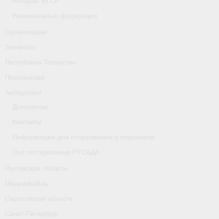
Аппарат ФГСР
- Фото
Региональные федерации
- Видео
Организации
Separator
- Пресса о нас
Республика Татарстан
Документы
Персоналии
- Архив документов
Антидопинг
Документы
- Нормативные документы
Контакты
- Подготовка спортивного резерва
Информация для спортсменов и персонала
- Правила гребного спорта
Пул тестирования РУСАДА
Ростовская область
Дни рождения
Медиафайлы
Организации
Саратовская область
Псковская область
Санкт-Петербург