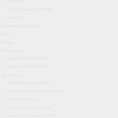
Документы
Пул тестирования РУСАДА
Организации
Контакты
Separator
Челябинская область
Республика Татарстан
Фото
Видео
Персоналии
Пресса о нас
Антидопинг
Пресса о ФГСР в 2015
- Документы
Пресса о ФГСР в 2016
Документы
- Контакты
Нормативные документы
- Информация для спортсменов и персонала
Подготовка спортивного резерва
Сборные команды
- Пул тестирования РУСАДА
Правила гребного спорта
Ростовская область
Решения Президиума ФГСР