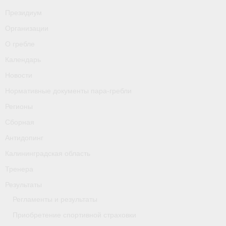
О гребле
Президиум
Календарь
Организации
О гребле
Новости
Календарь
Нормативные документы пара-гребли
Новости
Нормативные документы пара-гребли
Регионы
Регионы
Сборная
Сборная
Антидопинг
Антидопинг
Калининградская область
Калининградская область
Тренера
Тренера
Результаты
Результаты
Регламенты и результаты
Приобретение спортивной страховки
- Регламенты и результаты