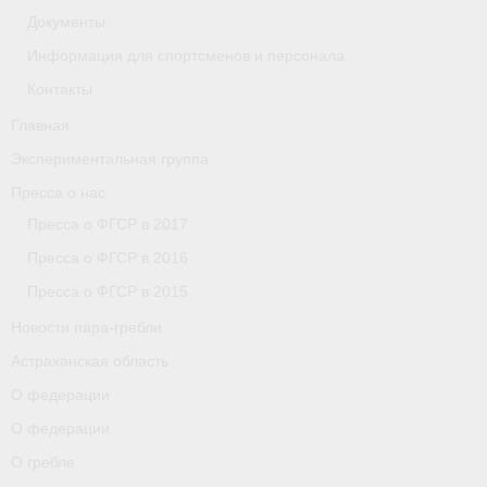
Документы
Астраханская область
Информация для спортсменов и персонала
О федерации
Контакты
О федерации
Главная
Экспериментальная группа
О гребле
Пресса о нас
- Дисциплины гребного спорта
Пресса о ФГСР в 2017
Пресса о ФГСР в 2016
- История гребли
Пресса о ФГСР в 2015
- Наши олимпийские чемпионы
Новости пара-гребли
О федерации
Астраханская область
О федерации
- Аппарат ФГСР
О федерации
- Конференция
О гребле
- Региональные федерации