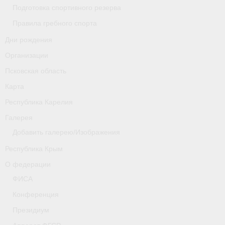
Подготовка спортивного резерва
Новости
Правила гребного спорта
Дни рождения
Регламенты и результаты
Организации
Старая версия сайта
Псковская область
Нижегородская область
Карта
Республика Карелия
Пара-гребля
Галерея
Приобретение спортивной страховки
Добавить галерею/Изображения
Новости
Республика Крым
О федерации
Новгородская область
ФИСА
Новосибирская область
Конференция
Президиум
Медиа