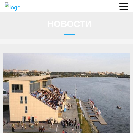
Судьи
НОВОСТИ
Соревнования
О федерации
- ФИСА
- Конференция
- Президиум
- Аппарат ФГСР
- Региональные федерации
Судейство
- Коллегия спортивных судей ФГСР