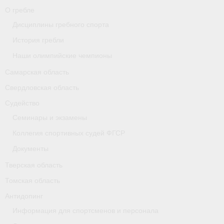
О гребле
Карта
Дисциплины гребного спорта
Республика Карелия
История гребли
Наши олимпийские чемпионы
Галерея
Самарская область
- Добавить галерею/Изображения
Свердловская область
Республика Крым
Судейство
Семинары и экзамены
О федерации
Коллегия спортивных судей ФГСР
- ФИСА
Документы
- Конференция
Тверская область
Томская область
- Президиум
Антидопинг
- Аппарат ФГСР
Информация для спортсменов и персонала
- Региональные федерации