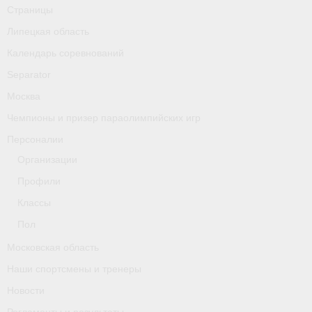
Классификаторы. Классификация спортсменов
Страницы
Липецкая область
Мероприятия
Календарь соревнований
Вопрос президенту
Separator
Москва
Ленинградская область
Чемпионы и призер параолимпийских игр
Медиа
Персоналии
- Фото
Организации
Профили
- Видео
Классы
- Пресса о нас
Пол
Протоколы соревнований
Московская область
Наши спортсмены и тренеры
Страницы
Новости
Липецкая область
Регламенты и результаты