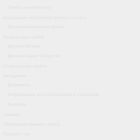
- Архив документов
Отчеты и результаты
Grand Moscow Regatta (GMR)
Ассоциация любителей гребного спорта
Экспериментальная группа
Президиум
Ветеранская гребля
Судейство
Динамо-Москва
Динамо-Камаз Татарстан
- Документы
Студенческая гребля
- Коллегия спортивных судей ФГСР
Антидопинг
- Семинары и экзамены
Документы
Информация для спортсменов и персонала
Контакты
Главная
Экспериментальная группа
Пресса о нас