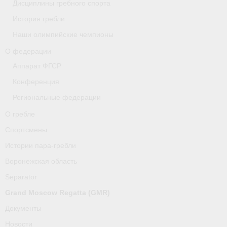
Дисциплины гребного спорта
История гребли
О гребле
Наши олимпийские чемпионы
Спортсмены
О федерации
Истории пара-гребли
Аппарат ФГСР
Конференция
Воронежская область
Региональные федерации
Separator
О гребле
Grand Moscow Regatta (GMR)
Спортсмены
Истории пара-гребли
Документы
Воронежская область
Новости
Separator
Президиум
Grand Moscow Regatta (GMR)
Документы
Организации
Новости