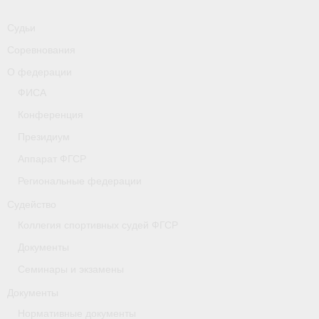
-
Совместные мероприятия, проводимые с
республикой Беларусь
Судьи
Главная
Соревнования
О федерации
Новости
ФИСА
- Всероссийские
Конференция
Президиум
- Международные
Аппарат ФГСР
- Региональные
Региональные федерации
- Официальная информация
Судейство
Коллегия спортивных судей ФГСР
- Интервью
Документы
- Судейство
Семинары и экзамены
- Антидопинг
Документы
Нормативные документы