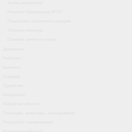
Архив документов
- Приобретение спортивной страховки
Решения Президиума ФГСР
- Архив документов
Подготовка спортивного резерва
Сборные команды
- Решения Президиума ФГСР
Правила гребного спорта
- Подготовка спортивного резерва
Документы
- Сборные команды
Рейтинги
Контакты
- Правила гребного спорта
Слайдер
Документы
Судейство
Антидопинг
Рейтинги
Калужская область
Контакты
Площадки, инвентарь, оборудование
Слайдер
Результаты соревнований
Краснодарский край
Судейство