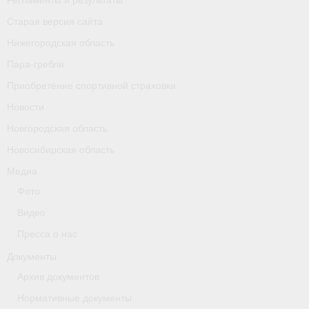
Календарь соревнований
Старая версия сайта
Нижегородская область
Separator
Пара-гребля
Москва
Приобретение спортивной страховки
Чемпионы и призер параолимпийских игр
Новости
Новгородская область
Персоналии
Новосибирская область
- Организации
Медиа
Фото
- Профили
Видео
- Классы
Пресса о нас
- Пол
Документы
Архив документов
Московская область
Нормативные документы
Наши спортсмены и тренеры