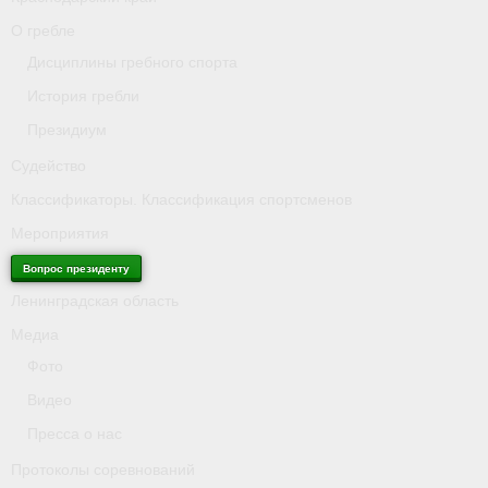
О гребле
Антидопинг
Дисциплины гребного спорта
Калужская область
История гребли
Президиум
Площадки, инвентарь, оборудование
Судейство
Результаты соревнований
Классификаторы. Классификация спортсменов
Краснодарский край
Мероприятия
Вопрос президенту
О гребле
Ленинградская область
- Дисциплины гребного спорта
Медиа
- История гребли
Фото
Видео
- Президиум
Пресса о нас
Судейство
Протоколы соревнований