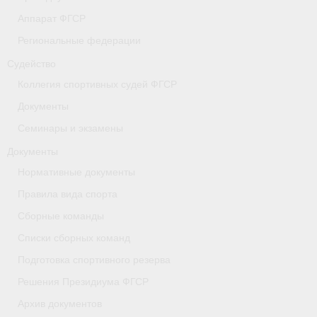
Аппарат ФГСР
- Коллегия спортивных судей ФГСР
Региональные федерации
- Документы
Судейство
Тверская область
Коллегия спортивных судей ФГСР
Документы
Томская область
Семинары и экзамены
Антидопинг
Документы
- Информация для спортсменов и персонала
Нормативные документы
Правила вида спорта
- Документы
Сборные команды
- Пул тестирования РУСАДА
Списки сборных команд
- Контакты
Подготовка спортивного резерва
Решения Президиума ФГСР
Челябинская область
Архив документов
Фото