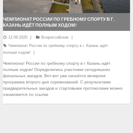
- Документы
ЧЕМПИОНАТ РОССИИ ПО ГРЕБНОМУ СПОРТУ В Г.
- Семинары и экзамены
КАЗАНЬ ИДЁТ ПОЛНЫМ ХОДОМ!
Документы
12.09.2020
Всероссийские
Чемпионат России по гребному спорту в г. Казань идёт
- Нормативные документы
полным ходом!
- Правила вида спорта
Чемпионат России по гребному спорту в г. Казань идёт
полным ходом! Определились участники сегодняшних
- Сборные команды
финальных заездов. Вот-вот уже начнётся вечерняя
программа второго дня соревнований. С результатами
- Списки сборных команд
предварительных заездов и стартовыми протоколами можно
ознакомится по ссылке
- Подготовка спортивного резерва
- Решения Президиума ФГСР
- Архив документов