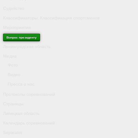
Судейство
Классификаторы. Классификация спортсменов
Мероприятия
Вопрос президенту
Ленинградская область
Медиа
Фото
Видео
Пресса о нас
Протоколы соревнований
Страницы
Липецкая область
Календарь соревнований
Separator