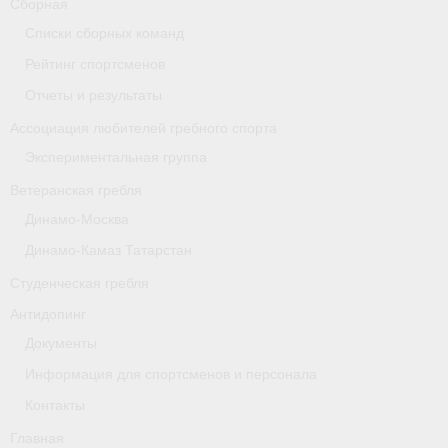
Сборная
- Архив документов
Списки сборных команд
Grand Moscow Regatta (GMR)
Рейтинг спортсменов
Отчеты и результаты
Президиум
Ассоциация любителей гребного спорта
Судейство
Экспериментальная группа
- Документы
Ветеранская гребля
Динамо-Москва
- Коллегия спортивных судей ФГСР
Динамо-Камаз Татарстан
- Семинары и экзамены
Студенческая гребля
Антидопинг
Документы
Информация для спортсменов и персонала
Контакты
Главная