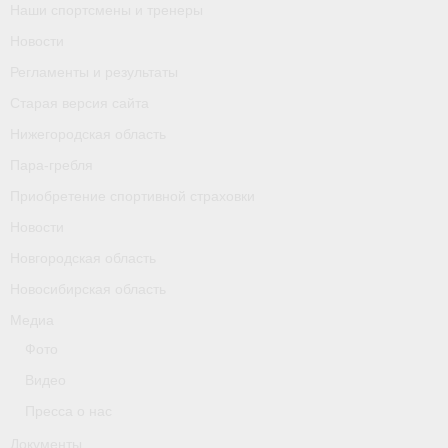
Наши спортсмены и тренеры
Календарь соревнований
Новости
Separator
Регламенты и результаты
Старая версия сайта
Москва
Нижегородская область
Чемпионы и призер параолимпийских игр
Пара-гребля
Персоналии
Приобретение спортивной страховки
Новости
- Организации
Новгородская область
- Профили
Новосибирская область
Медиа
- Классы
Фото
- Пол
Видео
Московская область
Пресса о нас
Документы
Наши спортсмены и тренеры