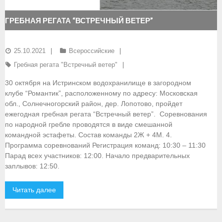
- Документы
ГРЕБНАЯ РЕГАТА “ВСТРЕЧНЫЙ ВЕТЕР”
- Семинары и экзамены
25.10.2021
Всероссийские
Документы
Гребная регата "Встречный ветер"
- Нормативные документы
30 октября на Истринском водохранилище в загородном
клубе “Романтик”, расположенному по адресу: Московская
- Правила вида спорта
обл., Солнечногорский район, дер. Лопотово, пройдет
ежегодная гребная регата “Встречный ветер”. Соревнования
- Сборные команды
по народной гребле проводятся в виде смешанной
командной эстафеты. Состав команды 2Ж + 4М. 4.
- Списки сборных команд
Программа соревнований Регистрация команд: 10:30 – 11:30
Парад всех участников: 12:00. Начало предварительных
- Подготовка спортивного резерва
заплывов: 12:50.
- Решения Президиума ФГСР
Читать далее
- Архив документов