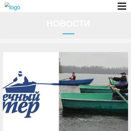
Судьи
НОВОСТИ
Соревнования
О федерации
- ФИСА
- Конференция
- Президиум
- Аппарат ФГСР
- Региональные федерации
Судейство
- Коллегия спортивных судей ФГСР