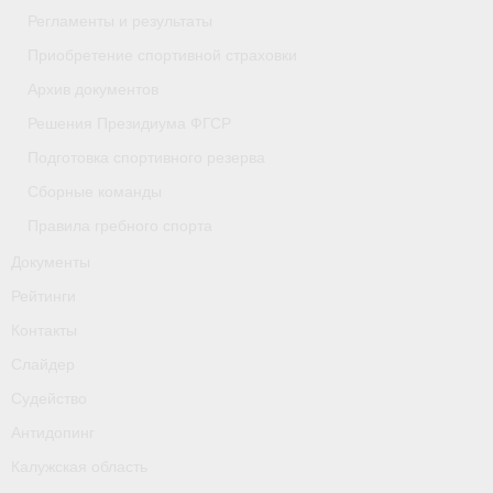
Регламенты и результаты
- Приобретение спортивной страховки
Приобретение спортивной страховки
- Архив документов
Архив документов
- Решения Президиума ФГСР
Решения Президиума ФГСР
Подготовка спортивного резерва
- Подготовка спортивного резерва
Сборные команды
- Сборные команды
Правила гребного спорта
- Правила гребного спорта
Документы
Рейтинги
Документы
Контакты
Рейтинги
Слайдер
Судейство
Контакты
Антидопинг
Слайдер
Калужская область
Судейство