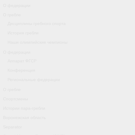
О федерации
О гребле
О гребле
Дисциплины гребного спорта
Спортсмены
История гребли
Истории пара-гребли
Наши олимпийские чемпионы
Воронежская область
О федерации
Аппарат ФГСР
Separator
Конференция
Grand Moscow Regatta (GMR)
Региональные федерации
Документы
О гребле
Спортсмены
Новости
Истории пара-гребли
Президиум
Воронежская область
Организации
Separator