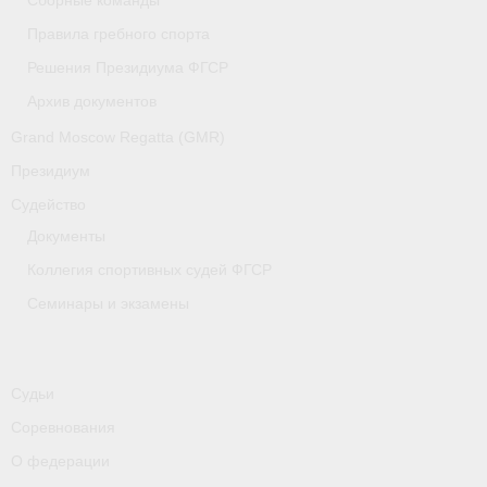
Сборные команды
Медиафайлы
Правила гребного спорта
Саратовская область
Решения Президиума ФГСР
Архив документов
Санкт-Петербург
Grand Moscow Regatta (GMR)
О гребле
Президиум
- Дисциплины гребного спорта
Судейство
Документы
- История гребли
Коллегия спортивных судей ФГСР
- Наши олимпийские чемпионы
Семинары и экзамены
Самарская область
Свердловская область
Судьи
Судейство
Соревнования
О федерации
- Семинары и экзамены