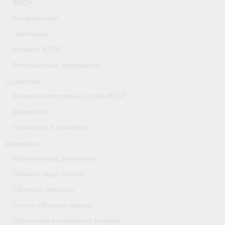
ФИСА
- Коллегия спортивных судей ФГСР
Конференция
Президиум
- Документы
Аппарат ФГСР
Тверская область
Региональные федерации
Томская область
Судейство
Коллегия спортивных судей ФГСР
Антидопинг
Документы
- Информация для спортсменов и персонала
Семинары и экзамены
- Документы
Документы
Нормативные документы
- Пул тестирования РУСАДА
Правила вида спорта
- Контакты
Сборные команды
Челябинская область
Списки сборных команд
Подготовка спортивного резерва
Фото