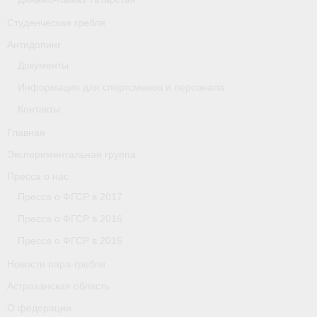
Астраханская область
Студенческая гребля
Антидопинг
О федерации
Документы
О федерации
Информация для спортсменов и персонала
О гребле
Контакты
Главная
- Дисциплины гребного спорта
Экспериментальная группа
- История гребли
Пресса о нас
Пресса о ФГСР в 2017
- Наши олимпийские чемпионы
Пресса о ФГСР в 2016
О федерации
Пресса о ФГСР в 2015
- Аппарат ФГСР
Новости пара-гребли
Астраханская область
- Конференция
О федерации
- Региональные федерации