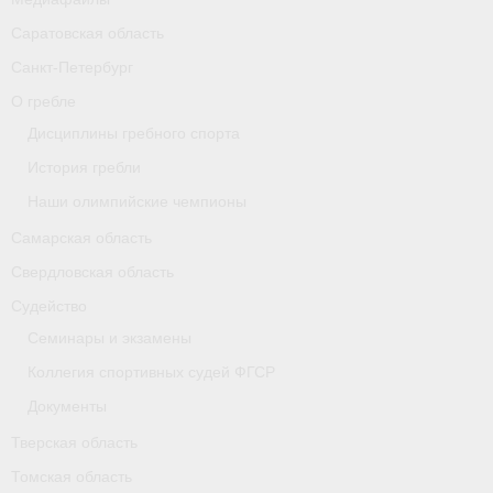
Карта
Саратовская область
Санкт-Петербург
Республика Карелия
О гребле
Галерея
Дисциплины гребного спорта
История гребли
- Добавить галерею/Изображения
Наши олимпийские чемпионы
Республика Крым
Самарская область
О федерации
Свердловская область
Судейство
- ФИСА
Семинары и экзамены
- Конференция
Коллегия спортивных судей ФГСР
- Президиум
Документы
Тверская область
- Аппарат ФГСР
Томская область
- Региональные федерации