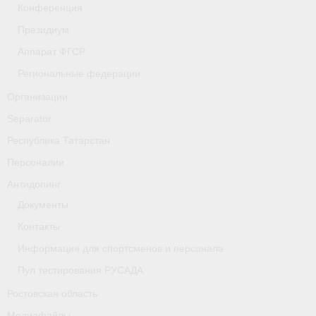
Конференция
- Фото
Президиум
- Видео
Аппарат ФГСР
- Пресса о нас
Региональные федерации
Организации
Документы
Separator
- Архив документов
Республика Татарстан
- Нормативные документы
Персоналии
Антидопинг
- Подготовка спортивного резерва
Документы
- Правила гребного спорта
Контакты
Дни рождения
Информация для спортсменов и персонала
Пул тестирования РУСАДА
Организации
Ростовская область
Псковская область
Медиафайлы