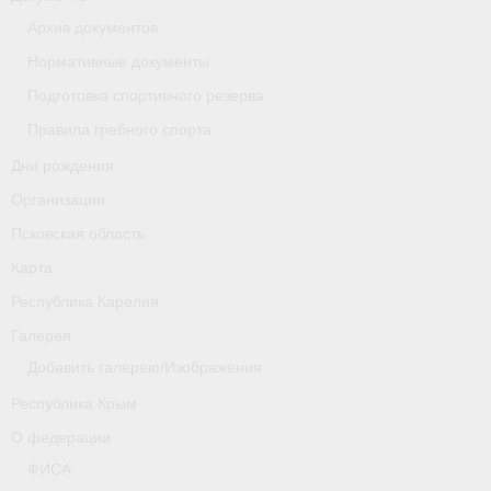
Архив документов
Новости
Нормативные документы
Регламенты и результаты
Подготовка спортивного резерва
Правила гребного спорта
Старая версия сайта
Дни рождения
Нижегородская область
Организации
Пара-гребля
Псковская область
Карта
Приобретение спортивной страховки
Республика Карелия
Новости
Галерея
Новгородская область
Добавить галерею/Изображения
Республика Крым
Новосибирская область
О федерации
Медиа
ФИСА