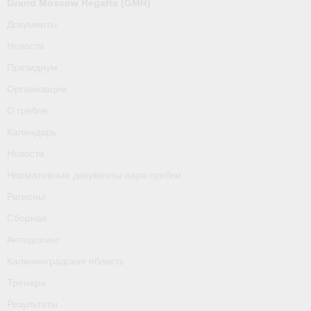
Grand Moscow Regatta (GMR)
О гребле
Документы
Календарь
Новости
Новости
Президиум
Организации
Нормативные документы пара-гребли
О гребле
Регионы
Календарь
Новости
Сборная
Нормативные документы пара-гребли
Антидопинг
Регионы
Калининградская область
Сборная
Антидопинг
Тренера
Калининградская область
Результаты
Тренера
- Регламенты и результаты
Результаты