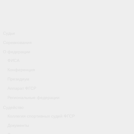
-
Совместные мероприятия, проводимые с
республикой Беларусь
Главная
Новости
Судьи
Соревнования
- Всероссийские
О федерации
- Международные
ФИСА
Конференция
- Региональные
Президиум
- Официальная информация
Аппарат ФГСР
- Интервью
Региональные федерации
Судейство
- Судейство
Коллегия спортивных судей ФГСР
- Антидопинг
Документы