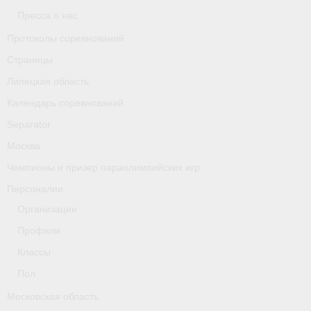
Классификаторы. Классификация спортсменов
Пресса о нас
Мероприятия
Протоколы соревнований
Страницы
Вопрос президенту
Липецкая область
Ленинградская область
Календарь соревнований
Separator
Медиа
Москва
- Фото
Чемпионы и призер параолимпийских игр
- Видео
Персоналии
Организации
- Пресса о нас
Профили
Протоколы соревнований
Классы
Страницы
Пол
Московская область
Липецкая область