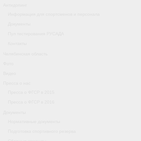
Антидопинг
Организации
Информация для спортсменов и персонала
Документы
Separator
Пул тестирования РУСАДА
Республика Татарстан
Контакты
Персоналии
Челябинская область
Фото
Антидопинг
Видео
- Документы
Пресса о нас
- Контакты
Пресса о ФГСР в 2015
Пресса о ФГСР в 2016
- Информация для спортсменов и персонала
Документы
- Пул тестирования РУСАДА
Нормативные документы
Подготовка спортивного резерва
Ростовская область