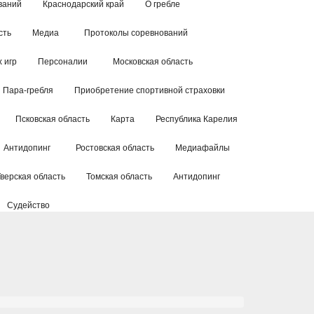
ваний
Краснодарский край
О гребле
сть
Медиа
Протоколы соревнований
 игр
Персоналии
Московская область
Пара-гребля
Приобретение спортивной страховки
Псковская область
Карта
Республика Карелия
Антидопинг
Ростовская область
Медиафайлы
Тверская область
Томская область
Антидопинг
Судейство