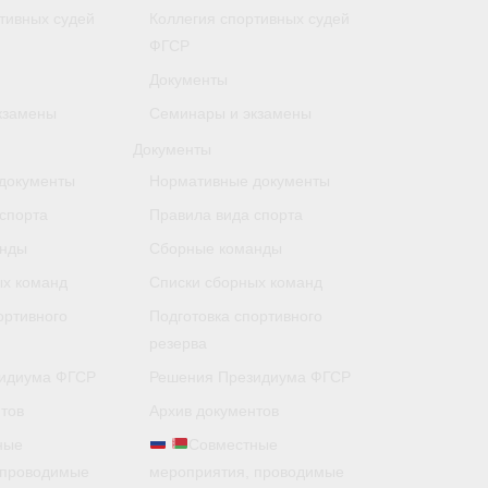
тивных судей
Коллегия спортивных судей
ФГСР
Документы
кзамены
Семинары и экзамены
Документы
документы
Нормативные документы
спорта
Правила вида спорта
анды
Сборные команды
ых команд
Списки сборных команд
ортивного
Подготовка спортивного
резерва
идиума ФГСР
Решения Президиума ФГСР
тов
Архив документов
ные
Совместные
 проводимые
мероприятия, проводимые