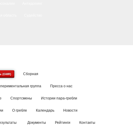
рсоналии
Антидопинг
я область
Судейство
Сборная
a (GMR)
спериментальная группа
Пресса о нас
е
Спортсмены
Истории пара-гребли
ии
О гребле
Календарь
Новости
езультаты
Документы
Рейтинги
Контакты