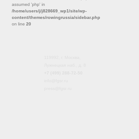
assumed 'php' in
/home/users/j/j828669_wp1/site/wp-
content/themes/rowingrussia/sidebar.php
on line
20
119992, г. Москва,
Лужнецкая наб., д. 8
+7 (499) 288-72-50
info@fgsr.ru
press@fgsr.ru