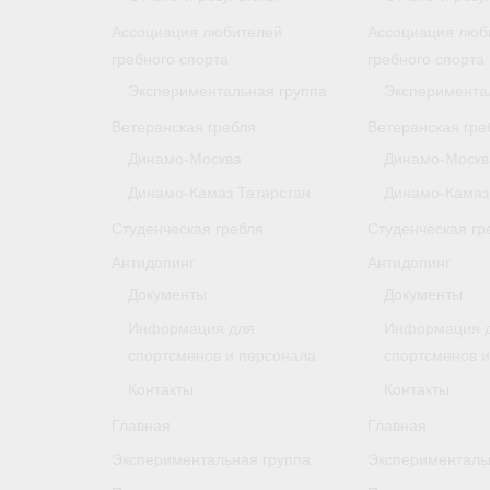
Ассоциация любителей
Ассоциация люб
гребного спорта
гребного спорта
Экспериментальная группа
Эксперимента
Ветеранская гребля
Ветеранская гре
Динамо-Москва
Динамо-Москв
Динамо-Камаз Татарстан
Динамо-Камаз
Студенческая гребля
Студенческая гр
Антидопинг
Антидопинг
Документы
Документы
Информация для
Информация 
спортсменов и персонала
спортсменов 
Контакты
Контакты
Главная
Главная
Экспериментальная группа
Эксперименталь