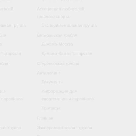
ителей
Ассоциация любителей
гребного спорта
льная группа
Экспериментальная группа
бля
Ветеранская гребля
а
Динамо-Москва
 Татарстан
Динамо-Камаз Татарстан
ебля
Студенческая гребля
Антидопинг
Документы
для
Информация для
и персонала
спортсменов и персонала
Контакты
Главная
ная группа
Экспериментальная группа