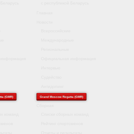
 Беларусь
с республикой Беларусь
Главная
Новости
е
Всероссийские
ые
Международные
Региональные
 информация
Официальная информация
Интервью
Судейство
Антидопинг
ta (GMR)
Grand Moscow Regatta (GMR)
Сборная
ых команд
Списки сборных команд
сменов
Рейтинг спортсменов
льтаты
Отчеты и результаты