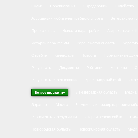
Судьи
Соревнования
О федерации
Судейство
Ассоциация любителей гребного спорта
Ветеранская г
Пресса о нас
Новости пара-гребли
Астраханская об
Истории пара-гребли
Воронежская область
Separato
О гребле
Календарь
Новости
Нормативные доку
Результаты
Документы
Рейтинги
Контакты
С
Результаты соревнований
Краснодарский край
О гр
Ленинградская область
Медиа
Вопрос президенту
Separator
Москва
Чемпионы и призер параолимпийс
Регламенты и результаты
Старая версия сайта
Ниже
Новгородская область
Новосибирская область
Меди