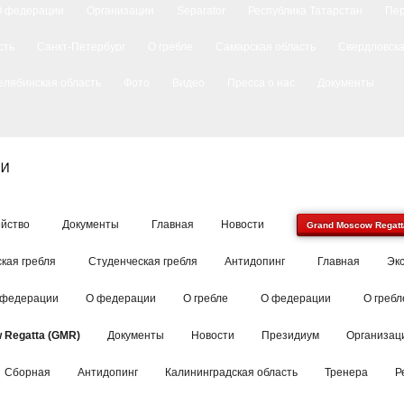
О федерации
Организации
Separator
Республика Татарстан
Пе
сть
Санкт-Петербург
О гребле
Самарская область
Свердловска
елябинская область
Фото
Видео
Пресса о нас
Документы
йство
Документы
Главная
Новости
Grand Moscow Regatt
кая гребля
Студенческая гребля
Антидопинг
Главная
Эк
 федерации
О федерации
О гребле
О федерации
О гребл
 Regatta (GMR)
Документы
Новости
Президиум
Организац
Сборная
Антидопинг
Калининградская область
Тренера
Р