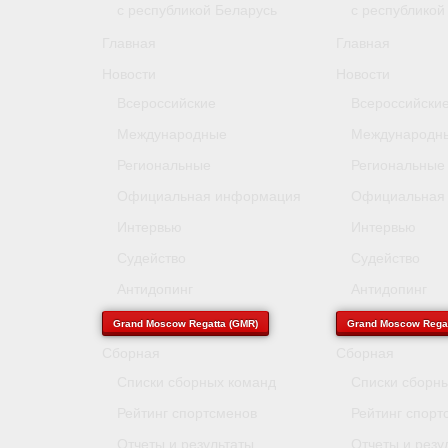
с республикой Беларусь
с республикой
Главная
Главная
Новости
Новости
Всероссийские
Всероссийски
Международные
Международн
Региональные
Региональные
Официальная информация
Официальная
Интервью
Интервью
Судейство
Судейство
Антидопинг
Антидопинг
Grand Moscow Regatta (GMR)
Grand Moscow Regat
Сборная
Сборная
Списки сборных команд
Списки сборн
Рейтинг спортсменов
Рейтинг спорт
Отчеты и результаты
Отчеты и резу