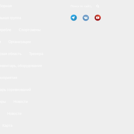
борная
ьная группа
 гребле
Спортсмены
м
Организации
ская область
Тренера
нвентарь, оборудование
роприятия
арь соревнований
еры
Новости
Новости
Карта