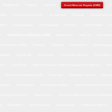
Документы
Главная
Новости
С
Grand Moscow Regatta (GMR)
ребля
Студенческая гребля
Антидопинг
Главная
Экспериментал
ласть
О федерации
О федерации
О гребле
О федерации
О
r
Grand Moscow Regatta (GMR)
Документы
Новости
Президиу
менты пара-гребли
Регионы
Сборная
Антидопинг
Калининград
лайдер
Судейство
Антидопинг
Калужская область
Площадки, и
ебле
Судейство
Классификаторы. Классификация спортсменов
Ме
Протоколы соревнований
Страницы
Липецкая область
Календ
ких игр
Персоналии
Московская область
Наши спортсмены и трен
городская область
Пара-гребля
Приобретение спортивной страховки
а
Документы
Дни рождения
Организации
Псковская область