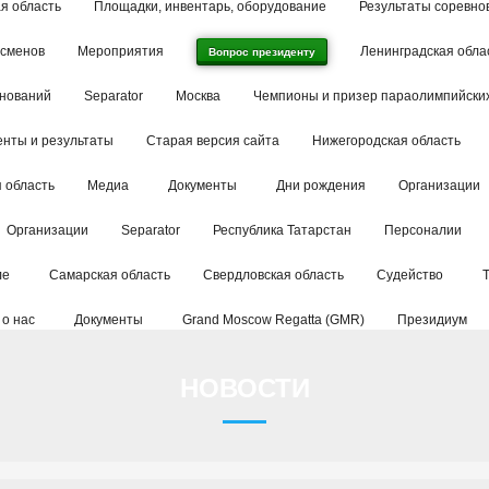
я область
Площадки, инвентарь, оборудование
Результаты соревно
тсменов
Мероприятия
Ленинградская обла
Вопрос президенту
внований
Separator
Москва
Чемпионы и призер параолимпийских
енты и результаты
Старая версия сайта
Нижегородская область
 область
Медиа
Документы
Дни рождения
Организации
Организации
Separator
Республика Татарстан
Персоналии
ле
Самарская область
Свердловская область
Судейство
 о нас
Документы
Grand Moscow Regatta (GMR)
Президиум
НОВОСТИ