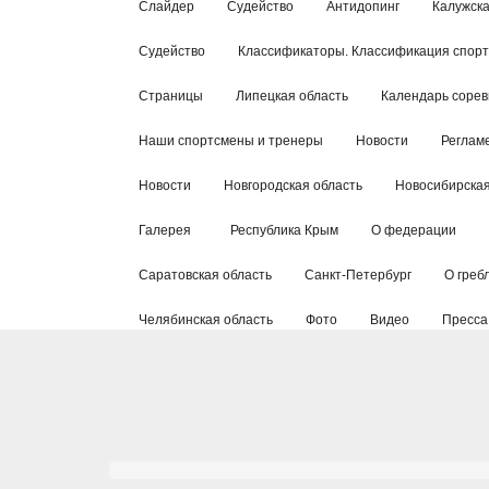
Слайдер
Судейство
Антидопинг
Калужска
Судейство
Классификаторы. Классификация спор
Страницы
Липецкая область
Календарь соре
Наши спортсмены и тренеры
Новости
Реглам
Новости
Новгородская область
Новосибирская
Галерея
Республика Крым
О федерации
Саратовская область
Санкт-Петербург
О греб
Челябинская область
Фото
Видео
Пресса