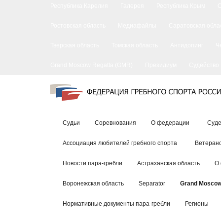
Республика Карелия
Галерея
Республика Крым
Ростовская область
Медиафайлы
Саратовская обла
Тверская область
Томская область
Антидопинг
Ч
Grand Moscow Regatta (GMR)
Президиум
Судейство
Судьи
Соревнования
О федерации
Суде
Ассоциация любителей гребного спорта
Ветеранс
Новости пара-гребли
Астраханская область
О
Воронежская область
Separator
Grand Moscow
Нормативные документы пара-гребли
Регионы