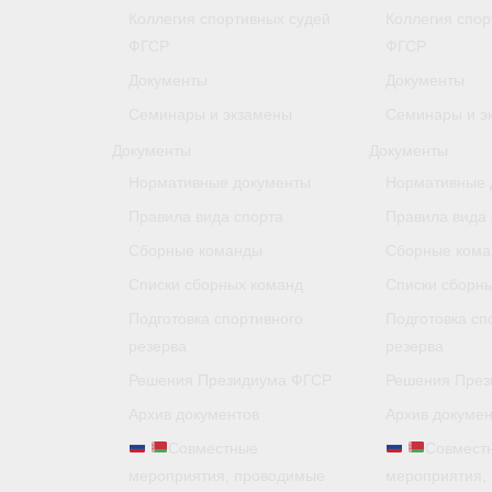
Коллегия спортивных судей
Коллегия спор
ФГСР
ФГСР
Документы
Документы
Семинары и экзамены
Семинары и э
Документы
Документы
Нормативные документы
Нормативные 
Правила вида спорта
Правила вида 
Сборные команды
Сборные ком
Списки сборных команд
Списки сборн
Подготовка спортивного
Подготовка сп
резерва
резерва
Решения Президиума ФГСР
Решения През
Архив документов
Архив докумен
Совместные
Совмест
мероприятия, проводимые
мероприятия,