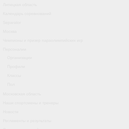
Классификаторы. Классификация спортсменов
Липецкая область
Календарь соревнований
Мероприятия
Separator
Вопрос президенту
Москва
Ленинградская область
Чемпионы и призер параолимпийских игр
Персоналии
Медиа
Организации
- Фото
Профили
Классы
- Видео
Пол
- Пресса о нас
Московская область
Протоколы соревнований
Наши спортсмены и тренеры
Новости
Страницы
Регламенты и результаты
Липецкая область