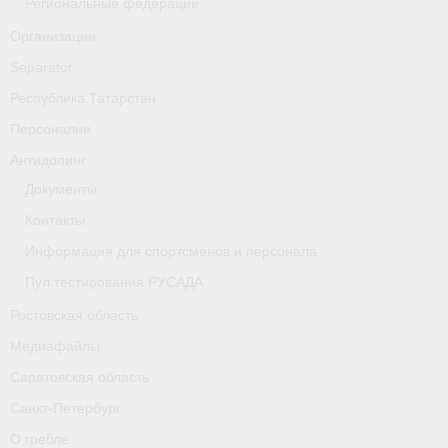
Региональные федерации
- Фото
Организации
- Видео
Separator
- Пресса о нас
Республика Татарстан
Персоналии
Документы
Антидопинг
- Архив документов
Документы
Контакты
- Нормативные документы
Информация для спортсменов и персонала
- Подготовка спортивного резерва
Пул тестирования РУСАДА
- Правила гребного спорта
Ростовская область
Медиафайлы
Дни рождения
Саратовская область
Организации
Санкт-Петербург
Псковская область
О гребле