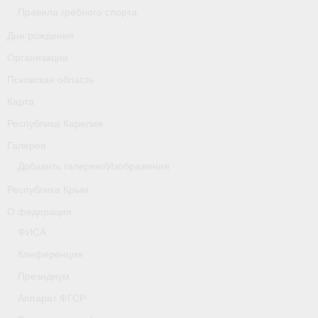
Правила гребного спорта
Новости
Дни рождения
Организации
Регламенты и результаты
Псковская область
Старая версия сайта
Карта
Нижегородская область
Республика Карелия
Галерея
Пара-гребля
Добавить галерею/Изображения
Приобретение спортивной страховки
Республика Крым
Новости
О федерации
ФИСА
Новгородская область
Конференция
Новосибирская область
Президиум
Медиа
Аппарат ФГСР