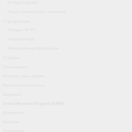
История гребли
Наши олимпийские чемпионы
О гребле
О федерации
Спортсмены
Аппарат ФГСР
Истории пара-гребли
Конференция
Региональные федерации
Воронежская область
О гребле
Separator
Спортсмены
Grand Moscow Regatta (GMR)
Истории пара-гребли
Воронежская область
Документы
Separator
Новости
Grand Moscow Regatta (GMR)
Президиум
Документы
Новости
Организации
Президиум