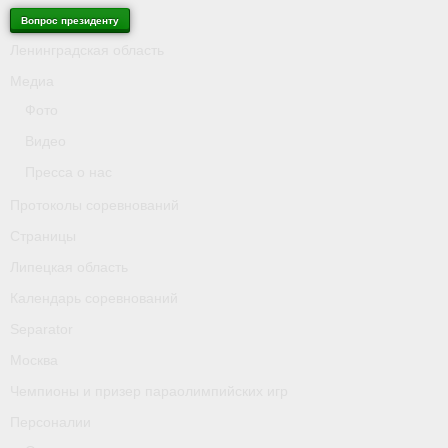
Вопрос президенту
Ленинградская область
Медиа
Фото
Видео
Пресса о нас
Протоколы соревнований
Страницы
Липецкая область
Календарь соревнований
Separator
Москва
Чемпионы и призер параолимпийских игр
Персоналии