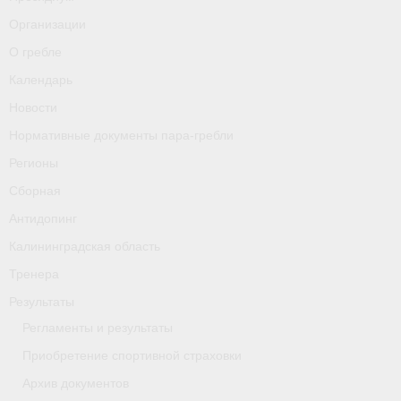
О гребле
Организации
Календарь
О гребле
Календарь
Новости
Новости
Нормативные документы пара-гребли
Нормативные документы пара-гребли
Регионы
Регионы
Сборная
Сборная
Антидопинг
Антидопинг
Калининградская область
Тренера
Калининградская область
Результаты
Тренера
Регламенты и результаты
Результаты
Приобретение спортивной страховки
Архив документов
- Регламенты и результаты