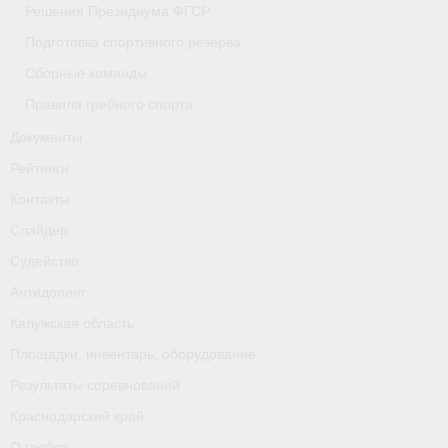
Решения Президиума ФГСР
- Приобретение спортивной страховки
Подготовка спортивного резерва
- Архив документов
Сборные команды
Правила гребного спорта
- Решения Президиума ФГСР
Документы
- Подготовка спортивного резерва
Рейтинги
- Сборные команды
Контакты
Слайдер
- Правила гребного спорта
Судейство
Документы
Антидопинг
Рейтинги
Калужская область
Площадки, инвентарь, оборудование
Контакты
Результаты соревнований
Слайдер
Краснодарский край
О гребле
Судейство