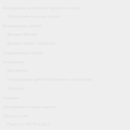
- Архив документов
Ассоциация любителей гребного спорта
Grand Moscow Regatta (GMR)
Экспериментальная группа
Ветеранская гребля
Президиум
Динамо-Москва
Судейство
Динамо-Камаз Татарстан
- Документы
Студенческая гребля
Антидопинг
- Коллегия спортивных судей ФГСР
Документы
- Семинары и экзамены
Информация для спортсменов и персонала
Контакты
Главная
Экспериментальная группа
Пресса о нас
Пресса о ФГСР в 2017