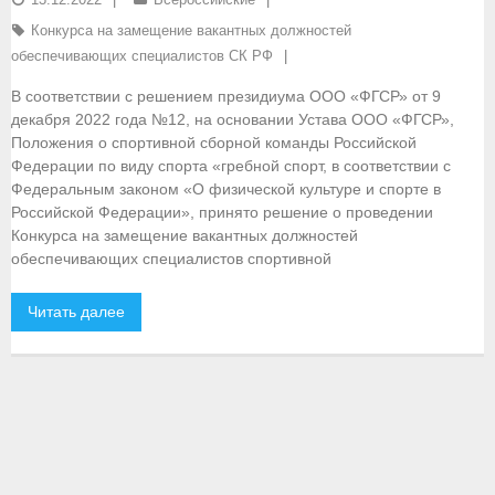
Конкурса на замещение вакантных должностей
- Документы
обеспечивающих специалистов СК РФ
- Семинары и экзамены
В соответствии с решением президиума ООО «ФГСР» от 9
декабря 2022 года №12, на основании Устава ООО «ФГСР»,
Документы
Положения о спортивной сборной команды Российской
Федерации по виду спорта «гребной спорт, в соответствии с
- Нормативные документы
Федеральным законом «О физической культуре и спорте в
Российской Федерации», принято решение о проведении
- Правила вида спорта
Конкурса на замещение вакантных должностей
обеспечивающих специалистов спортивной
- Сборные команды
Читать далее
- Списки сборных команд
- Подготовка спортивного резерва
- Решения Президиума ФГСР
- Архив документов