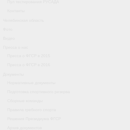
Пул тестирования РУСАДА
Контакты
Организации
Челябинская область
Separator
Фото
Республика Татарстан
Видео
Пресса о нас
Персоналии
Пресса о ФГСР в 2015
Антидопинг
Пресса о ФГСР в 2016
- Документы
Документы
Нормативные документы
- Контакты
Подготовка спортивного резерва
- Информация для спортсменов и персонала
Сборные команды
- Пул тестирования РУСАДА
Правила гребного спорта
Решения Президиума ФГСР
Ростовская область
Архив документов