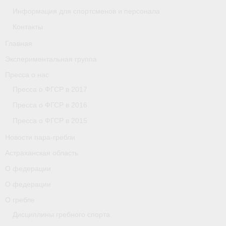
Информация для спортсменов и персонала
Астраханская область
Контакты
О федерации
Главная
О федерации
Экспериментальная группа
Пресса о нас
О гребле
Пресса о ФГСР в 2017
- Дисциплины гребного спорта
Пресса о ФГСР в 2016
- История гребли
Пресса о ФГСР в 2015
Новости пара-гребли
- Наши олимпийские чемпионы
Астраханская область
О федерации
О федерации
- Аппарат ФГСР
О федерации
О гребле
- Конференция
Дисциплины гребного спорта
- Региональные федерации