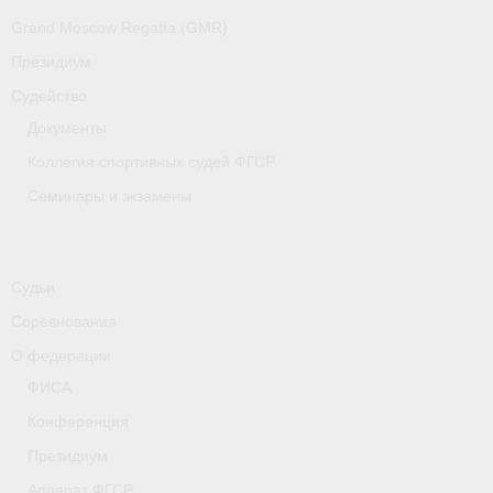
Медиафайлы
Grand Moscow Regatta (GMR)
Саратовская область
Президиум
Судейство
Санкт-Петербург
Документы
О гребле
Коллегия спортивных судей ФГСР
Семинары и экзамены
- Дисциплины гребного спорта
- История гребли
Судьи
- Наши олимпийские чемпионы
Соревнования
Самарская область
О федерации
Свердловская область
ФИСА
Конференция
Судейство
Президиум
- Семинары и экзамены
Аппарат ФГСР