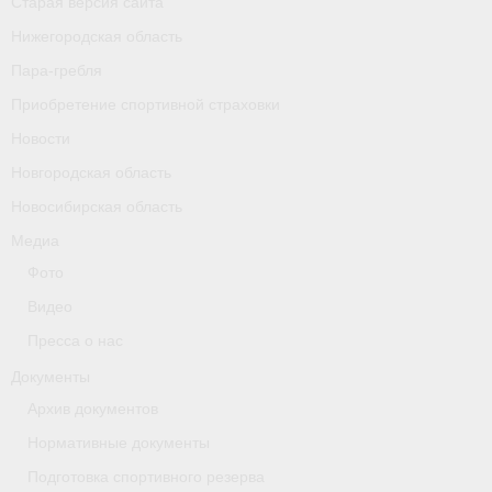
Старая версия сайта
Календарь соревнований
Нижегородская область
Пара-гребля
Separator
Приобретение спортивной страховки
Москва
Новости
Чемпионы и призер параолимпийских игр
Новгородская область
Новосибирская область
Персоналии
Медиа
- Организации
Фото
Видео
- Профили
Пресса о нас
- Классы
Документы
- Пол
Архив документов
Нормативные документы
Московская область
Подготовка спортивного резерва
Наши спортсмены и тренеры