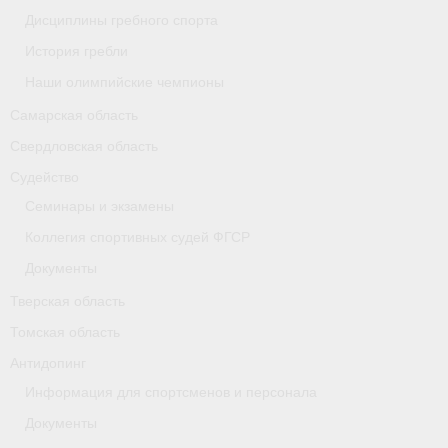
Дисциплины гребного спорта
Карта
История гребли
Республика Карелия
Наши олимпийские чемпионы
Галерея
Самарская область
Свердловская область
- Добавить галерею/Изображения
Судейство
Республика Крым
Семинары и экзамены
Коллегия спортивных судей ФГСР
О федерации
Документы
- ФИСА
Тверская область
- Конференция
Томская область
Антидопинг
- Президиум
Информация для спортсменов и персонала
- Аппарат ФГСР
Документы
- Региональные федерации