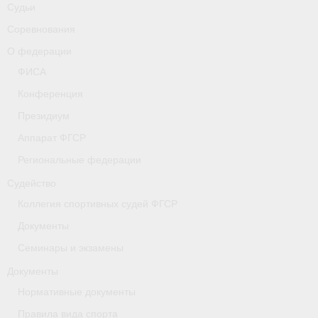
-
Совместные мероприятия, проводимые с
Судьи
республикой Беларусь
Соревнования
Главная
О федерации
ФИСА
Новости
Конференция
- Всероссийские
Президиум
Аппарат ФГСР
- Международные
Региональные федерации
- Региональные
Судейство
- Официальная информация
Коллегия спортивных судей ФГСР
Документы
- Интервью
Семинары и экзамены
- Судейство
Документы
- Антидопинг
Нормативные документы
Правила вида спорта