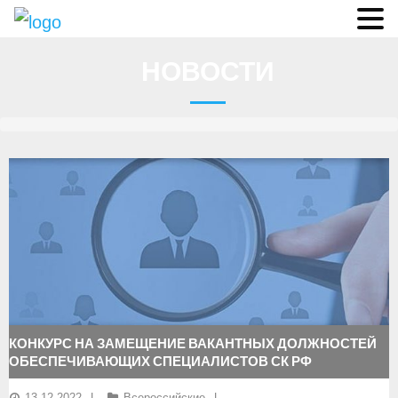
Судьи
НОВОСТИ
Соревнования
О федерации
- ФИСА
- Конференция
- Президиум
- Аппарат ФГСР
- Региональные федерации
КОНКУРС НА ЗАМЕЩЕНИЕ ВАКАНТНЫХ ДОЛЖНОСТЕЙ
Судейство
ОБЕСПЕЧИВАЮЩИХ СПЕЦИАЛИСТОВ СК РФ
- Коллегия спортивных судей ФГСР
13.12.2022
Всероссийские