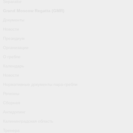
Separator
О гребле
Grand Moscow Regatta (GMR)
Календарь
Документы
Новости
Новости
Президиум
Нормативные документы пара-гребли
Организации
Регионы
О гребле
Календарь
Сборная
Новости
Антидопинг
Нормативные документы пара-гребли
Калининградская область
Регионы
Сборная
Тренера
Антидопинг
Результаты
Калининградская область
- Регламенты и результаты
Тренера