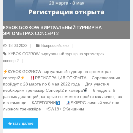
- Документы
- Семинары и экзамены
КУБОК GO2ROW ВИРТУАЛЬНЫЙ ТУРНИР НА
ЭРГОМЕТРАХ CONCEPT2
Документы
18.03.2022
Всероссийские
- Нормативные документы
КУБОК GO2ROW виртуальный турнир на эргометрах
- Правила вида спорта
concept2
КУБОК GO2ROW виртуальный турнир на эргометрах
- Сборные команды
concept2
⠀
РЕГИСТРАЦИЯ ОТКРЫТА ⠀ Соревнования
пройдут с 28 марта по 8 мая 2022 года ⠀ Для участия
- Списки сборных команд
необходим тренажер Concept2 и камера
⠀ 6 недель, 6
разных дистанций, которые вы можете пройти как лично, так
- Подготовка спортивного резерва
и в команде ⠀ КАТЕГОРИИ
⠀
SKIERG личный зачёт на
лыжном тренажёре ⠀ •SW18+ (Женщины
- Решения Президиума ФГСР
- Архив документов
Читать далее