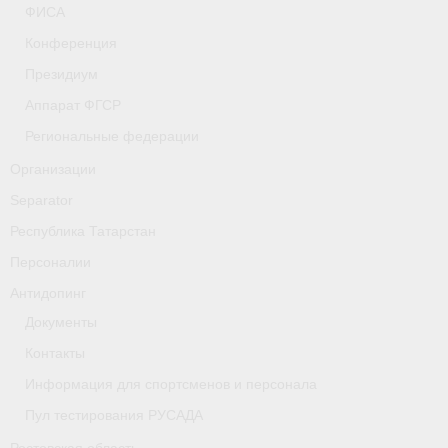
ФИСА
- Фото
Конференция
- Видео
Президиум
- Пресса о нас
Аппарат ФГСР
Региональные федерации
Документы
Организации
- Архив документов
Separator
- Нормативные документы
Республика Татарстан
Персоналии
- Подготовка спортивного резерва
Антидопинг
- Правила гребного спорта
Документы
Дни рождения
Контакты
Информация для спортсменов и персонала
Организации
Пул тестирования РУСАДА
Псковская область