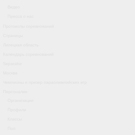
Классификаторы. Классификация спортсменов
Видео
Пресса о нас
Мероприятия
Протоколы соревнований
Вопрос президенту
Страницы
Ленинградская область
Липецкая область
Календарь соревнований
Медиа
Separator
- Фото
Москва
- Видео
Чемпионы и призер параолимпийских игр
Персоналии
- Пресса о нас
Организации
Протоколы соревнований
Профили
Страницы
Классы
Пол
Липецкая область