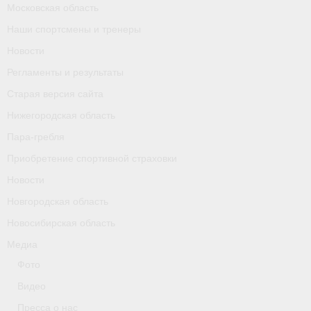
Московская область
Календарь соревнований
Наши спортсмены и тренеры
Separator
Новости
Регламенты и результаты
Москва
Старая версия сайта
Чемпионы и призер параолимпийских игр
Нижегородская область
Персоналии
Пара-гребля
Приобретение спортивной страховки
- Организации
Новости
- Профили
Новгородская область
- Классы
Новосибирская область
Медиа
- Пол
Фото
Московская область
Видео
Пресса о нас
Наши спортсмены и тренеры