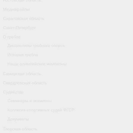
Ростовская область
Карта
Медиафайлы
Саратовская область
Республика Карелия
Санкт-Петербург
Галерея
О гребле
- Добавить галерею/Изображения
Дисциплины гребного спорта
История гребли
Республика Крым
Наши олимпийские чемпионы
О федерации
Самарская область
- ФИСА
Свердловская область
Судейство
- Конференция
Семинары и экзамены
- Президиум
Коллегия спортивных судей ФГСР
Документы
- Аппарат ФГСР
Тверская область
- Региональные федерации