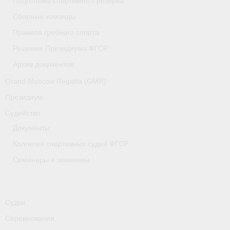
Подготовка спортивного резерва
Медиафайлы
Сборные команды
Саратовская область
Правила гребного спорта
Решения Президиума ФГСР
Санкт-Петербург
Архив документов
О гребле
Grand Moscow Regatta (GMR)
- Дисциплины гребного спорта
Президиум
Судейство
- История гребли
Документы
- Наши олимпийские чемпионы
Коллегия спортивных судей ФГСР
Самарская область
Семинары и экзамены
Свердловская область
Судейство
Судьи
Соревнования
- Семинары и экзамены