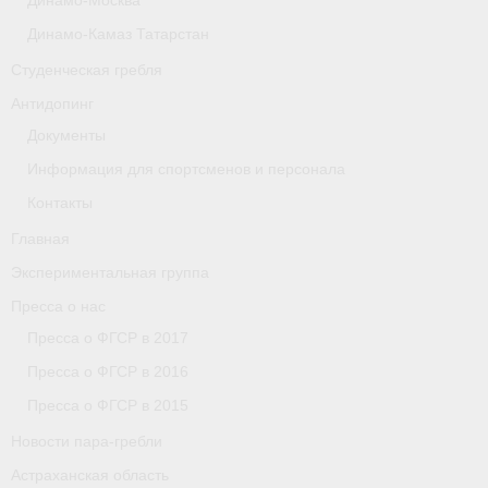
Динамо-Москва
Астраханская область
Динамо-Камаз Татарстан
Студенческая гребля
О федерации
Антидопинг
О федерации
Документы
О гребле
Информация для спортсменов и персонала
Контакты
- Дисциплины гребного спорта
Главная
- История гребли
Экспериментальная группа
- Наши олимпийские чемпионы
Пресса о нас
Пресса о ФГСР в 2017
О федерации
Пресса о ФГСР в 2016
- Аппарат ФГСР
Пресса о ФГСР в 2015
- Конференция
Новости пара-гребли
Астраханская область
- Региональные федерации