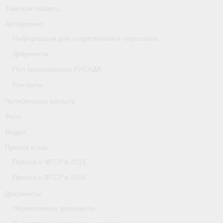
Томская область
Организации
Антидопинг
Информация для спортсменов и персонала
Separator
Документы
Республика Татарстан
Пул тестирования РУСАДА
Персоналии
Контакты
Челябинская область
Антидопинг
Фото
- Документы
Видео
- Контакты
Пресса о нас
Пресса о ФГСР в 2015
- Информация для спортсменов и персонала
Пресса о ФГСР в 2016
- Пул тестирования РУСАДА
Документы
Нормативные документы
Ростовская область