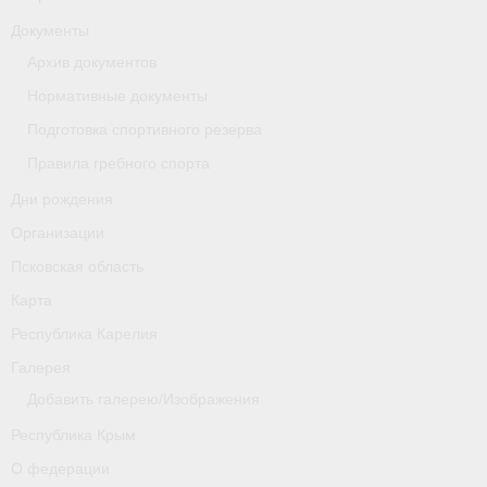
Документы
Новости
Архив документов
Регламенты и результаты
Нормативные документы
Подготовка спортивного резерва
Старая версия сайта
Правила гребного спорта
Нижегородская область
Дни рождения
Пара-гребля
Организации
Псковская область
Приобретение спортивной страховки
Карта
Новости
Республика Карелия
Новгородская область
Галерея
Добавить галерею/Изображения
Новосибирская область
Республика Крым
Медиа
О федерации