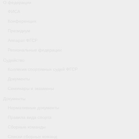
О федерации
- Коллегия спортивных судей ФГСР
ФИСА
Конференция
- Документы
Президиум
Тверская область
Аппарат ФГСР
Томская область
Региональные федерации
Судейство
Антидопинг
Коллегия спортивных судей ФГСР
- Информация для спортсменов и персонала
Документы
- Документы
Семинары и экзамены
Документы
- Пул тестирования РУСАДА
Нормативные документы
- Контакты
Правила вида спорта
Челябинская область
Сборные команды
Списки сборных команд
Фото