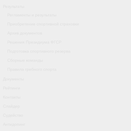
Результаты
- Приобретение спортивной страховки
Регламенты и результаты
- Архив документов
Приобретение спортивной страховки
- Решения Президиума ФГСР
Архив документов
Решения Президиума ФГСР
- Подготовка спортивного резерва
Подготовка спортивного резерва
- Сборные команды
Сборные команды
- Правила гребного спорта
Правила гребного спорта
Документы
Документы
Рейтинги
Рейтинги
Контакты
Контакты
Слайдер
Судейство
Слайдер
Антидопинг
Судейство