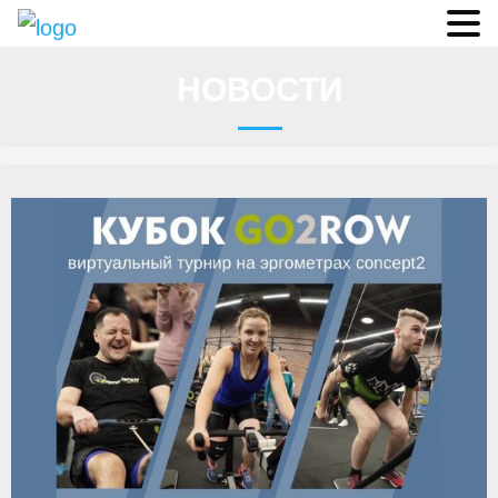
Судьи
НОВОСТИ
Соревнования
О федерации
- ФИСА
- Конференция
- Президиум
- Аппарат ФГСР
- Региональные федерации
Судейство
- Коллегия спортивных судей ФГСР