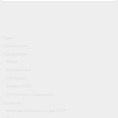
-
Совместные мероприятия, проводимые с
республикой Беларусь
Главная
Новости
Судьи
- Всероссийские
Соревнования
- Международные
О федерации
ФИСА
- Региональные
Конференция
- Официальная информация
Президиум
- Интервью
Аппарат ФГСР
Региональные федерации
- Судейство
Судейство
- Антидопинг
Коллегия спортивных судей ФГСР