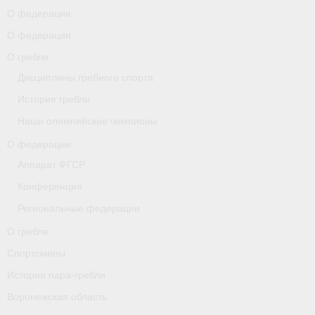
О федерации
О гребле
О федерации
О гребле
Спортсмены
Дисциплины гребного спорта
Истории пара-гребли
История гребли
Воронежская область
Наши олимпийские чемпионы
О федерации
Separator
Аппарат ФГСР
Grand Moscow Regatta (GMR)
Конференция
Документы
Региональные федерации
О гребле
Новости
Спортсмены
Президиум
Истории пара-гребли
Организации
Воронежская область