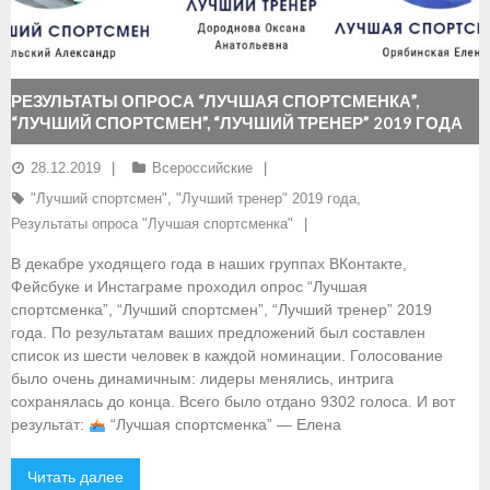
- Документы
- Семинары и экзамены
РЕЗУЛЬТАТЫ ОПРОСА “ЛУЧШАЯ СПОРТСМЕНКА”,
“ЛУЧШИЙ СПОРТСМЕН”, “ЛУЧШИЙ ТРЕНЕР” 2019 ГОДА
Документы
28.12.2019
Всероссийские
- Нормативные документы
"Лучший спортсмен"
,
"Лучший тренер" 2019 года
,
- Правила вида спорта
Результаты опроса "Лучшая спортсменка"
В декабре уходящего года в наших группах ВКонтакте,
- Сборные команды
Фейсбуке и Инстаграме проходил опрос “Лучшая
спортсменка”, “Лучший спортсмен”, “Лучший тренер” 2019
- Списки сборных команд
года. По результатам ваших предложений был составлен
список из шести человек в каждой номинации. Голосование
- Подготовка спортивного резерва
было очень динамичным: лидеры менялись, интрига
сохранялась до конца. Всего было отдано 9302 голоса. И вот
- Решения Президиума ФГСР
результат:
“Лучшая спортсменка” — Елена
- Архив документов
Читать далее