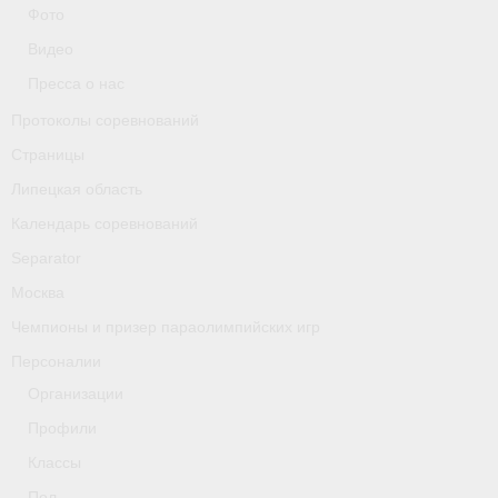
Классификаторы. Классификация спортсменов
Фото
Видео
Мероприятия
Пресса о нас
Вопрос президенту
Протоколы соревнований
Ленинградская область
Страницы
Липецкая область
Медиа
Календарь соревнований
- Фото
Separator
Москва
- Видео
Чемпионы и призер параолимпийских игр
- Пресса о нас
Персоналии
Протоколы соревнований
Организации
Профили
Страницы
Классы
Липецкая область
Пол