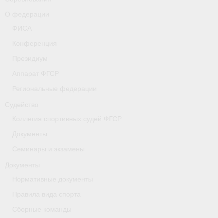
- Коллегия спортивных судей ФГСР
О федерации
ФИСА
- Документы
Конференция
Тверская область
Президиум
Аппарат ФГСР
Томская область
Региональные федерации
Антидопинг
Судейство
- Информация для спортсменов и персонала
Коллегия спортивных судей ФГСР
Документы
- Документы
Семинары и экзамены
- Пул тестирования РУСАДА
Документы
- Контакты
Нормативные документы
Правила вида спорта
Челябинская область
Сборные команды
Фото