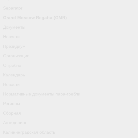
О гребле
Separator
Календарь
Grand Moscow Regatta (GMR)
Документы
Новости
Новости
Нормативные документы пара-гребли
Президиум
Регионы
Организации
О гребле
Сборная
Календарь
Антидопинг
Новости
Нормативные документы пара-гребли
Калининградская область
Регионы
Тренера
Сборная
Результаты
Антидопинг
Калининградская область
- Регламенты и результаты