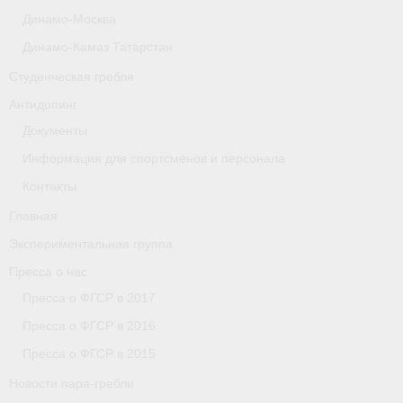
Динамо-Москва
Астраханская область
Динамо-Камаз Татарстан
О федерации
Студенческая гребля
О федерации
Антидопинг
Документы
О гребле
Информация для спортсменов и персонала
- Дисциплины гребного спорта
Контакты
- История гребли
Главная
Экспериментальная группа
- Наши олимпийские чемпионы
Пресса о нас
О федерации
Пресса о ФГСР в 2017
Пресса о ФГСР в 2016
- Аппарат ФГСР
Пресса о ФГСР в 2015
- Конференция
Новости пара-гребли
- Региональные федерации