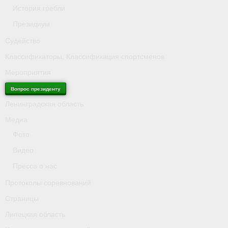
История гребли
Президиум
Судейство
Классификаторы. Классификация спортсменов
Мероприятия
Вопрос президенту
Ленинградская область
Медиа
Фото
Видео
Пресса о нас
Протоколы соревнований
Страницы
Липецкая область