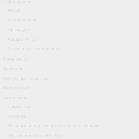
О федерации
- Фото
ФИСА
- Видео
Конференция
Президиум
- Пресса о нас
Аппарат ФГСР
Документы
Региональные федерации
- Архив документов
Организации
Separator
- Нормативные документы
Республика Татарстан
- Подготовка спортивного резерва
Персоналии
- Правила гребного спорта
Антидопинг
Документы
Дни рождения
Контакты
Организации
Информация для спортсменов и персонала
Псковская область
Пул тестирования РУСАДА