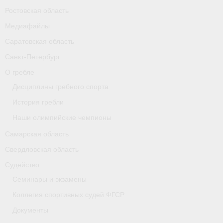
Ростовская область
Карта
Медиафайлы
Республика Карелия
Саратовская область
Галерея
Санкт-Петербург
О гребле
- Добавить галерею/Изображения
Дисциплины гребного спорта
Республика Крым
История гребли
Наши олимпийские чемпионы
О федерации
Самарская область
- ФИСА
Свердловская область
- Конференция
Судейство
Семинары и экзамены
- Президиум
Коллегия спортивных судей ФГСР
- Аппарат ФГСР
Документы
- Региональные федерации