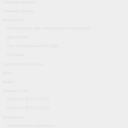
Тверская область
Томская область
Организации
Антидопинг
Separator
Информация для спортсменов и персонала
Республика Татарстан
Документы
Пул тестирования РУСАДА
Персоналии
Контакты
Антидопинг
Челябинская область
- Документы
Фото
Видео
- Контакты
Пресса о нас
- Информация для спортсменов и персонала
Пресса о ФГСР в 2015
- Пул тестирования РУСАДА
Пресса о ФГСР в 2016
Документы
Ростовская область
Нормативные документы