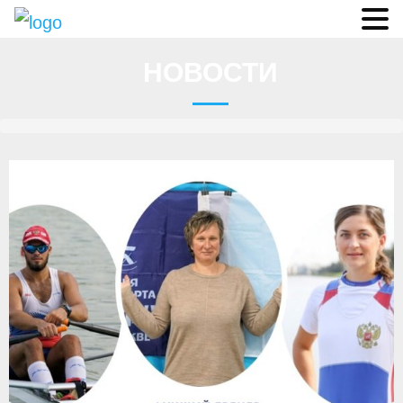
Судьи
НОВОСТИ
Соревнования
О федерации
- ФИСА
- Конференция
- Президиум
- Аппарат ФГСР
- Региональные федерации
Судейство
- Коллегия спортивных судей ФГСР