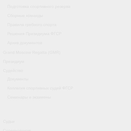
Медиафайлы
Подготовка спортивного резерва
Сборные команды
Саратовская область
Правила гребного спорта
Санкт-Петербург
Решения Президиума ФГСР
О гребле
Архив документов
Grand Moscow Regatta (GMR)
- Дисциплины гребного спорта
Президиум
- История гребли
Судейство
- Наши олимпийские чемпионы
Документы
Коллегия спортивных судей ФГСР
Самарская область
Семинары и экзамены
Свердловская область
Судейство
Судьи
- Семинары и экзамены
Соревнования