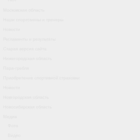
Календарь соревнований
Московская область
Наши спортсмены и тренеры
Separator
Новости
Москва
Регламенты и результаты
Чемпионы и призер параолимпийских игр
Старая версия сайта
Нижегородская область
Персоналии
Пара-гребля
- Организации
Приобретение спортивной страховки
- Профили
Новости
Новгородская область
- Классы
Новосибирская область
- Пол
Медиа
Фото
Московская область
Видео
Наши спортсмены и тренеры