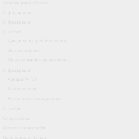
Астраханская область
О федерации
О гребле
О федерации
Спортсмены
О гребле
Истории пара-гребли
Дисциплины гребного спорта
История гребли
Воронежская область
Наши олимпийские чемпионы
Separator
О федерации
Grand Moscow Regatta (GMR)
Аппарат ФГСР
Конференция
Документы
Региональные федерации
Новости
О гребле
Президиум
Спортсмены
Истории пара-гребли
Организации
Воронежская область