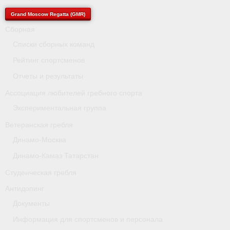
- Архив документов
Grand Moscow Regatta (GMR)
Grand Moscow Regatta (GMR)
Сборная
Списки сборных команд
Президиум
Рейтинг спортсменов
Судейство
Отчеты и результаты
- Документы
Ассоциация любителей гребного спорта
Экспериментальная группа
- Коллегия спортивных судей ФГСР
Ветеранская гребля
- Семинары и экзамены
Динамо-Москва
Динамо-Камаз Татарстан
Студенческая гребля
Антидопинг
Документы
Информация для спортсменов и персонала