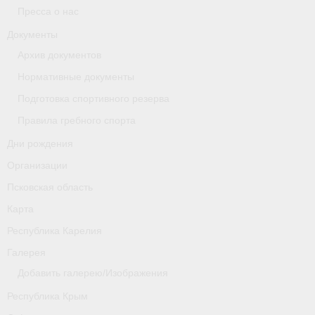
Пресса о нас
Новости
Документы
Архив документов
Регламенты и результаты
Нормативные документы
Старая версия сайта
Подготовка спортивного резерва
Нижегородская область
Правила гребного спорта
Дни рождения
Пара-гребля
Организации
Приобретение спортивной страховки
Псковская область
Новости
Карта
Республика Карелия
Новгородская область
Галерея
Новосибирская область
Добавить галерею/Изображения
Медиа
Республика Крым