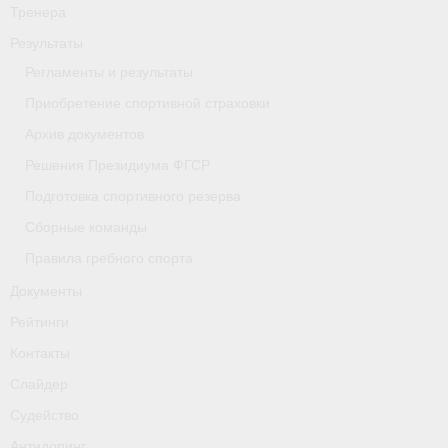
Тренера
- Приобретение спортивной страховки
Результаты
- Архив документов
Регламенты и результаты
Приобретение спортивной страховки
- Решения Президиума ФГСР
Архив документов
- Подготовка спортивного резерва
Решения Президиума ФГСР
- Сборные команды
Подготовка спортивного резерва
Сборные команды
- Правила гребного спорта
Правила гребного спорта
Документы
Документы
Рейтинги
Рейтинги
Контакты
Контакты
Слайдер
Слайдер
Судейство
Антидопинг
Судейство