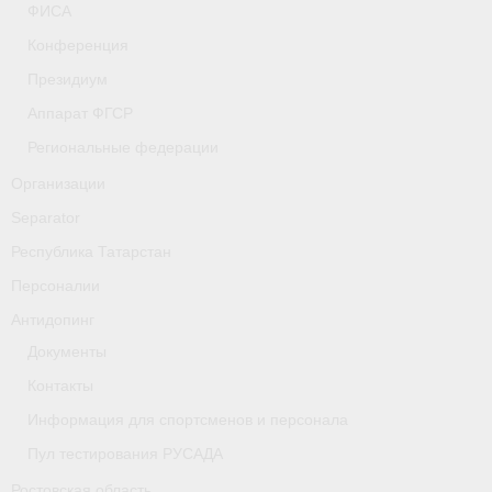
ФИСА
- Фото
Конференция
- Видео
Президиум
- Пресса о нас
Аппарат ФГСР
Региональные федерации
Документы
Организации
- Архив документов
Separator
- Нормативные документы
Республика Татарстан
Персоналии
- Подготовка спортивного резерва
Антидопинг
- Правила гребного спорта
Документы
Дни рождения
Контакты
Информация для спортсменов и персонала
Организации
Пул тестирования РУСАДА
Псковская область
Ростовская область