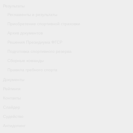
Результаты
- Приобретение спортивной страховки
Регламенты и результаты
- Архив документов
Приобретение спортивной страховки
- Решения Президиума ФГСР
Архив документов
Решения Президиума ФГСР
- Подготовка спортивного резерва
Подготовка спортивного резерва
- Сборные команды
Сборные команды
Правила гребного спорта
- Правила гребного спорта
Документы
Документы
Рейтинги
Рейтинги
Контакты
Слайдер
Контакты
Судейство
Слайдер
Антидопинг
Судейство