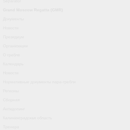
Separator
О гребле
Grand Moscow Regatta (GMR)
Календарь
Документы
Новости
Новости
Президиум
Нормативные документы пара-гребли
Организации
Регионы
О гребле
Календарь
Сборная
Новости
Антидопинг
Нормативные документы пара-гребли
Калининградская область
Регионы
Сборная
Тренера
Антидопинг
Результаты
Калининградская область
- Регламенты и результаты
Тренера