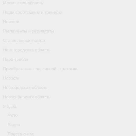
Московская область
Календарь соревнований
Наши спортсмены и тренеры
Separator
Новости
Регламенты и результаты
Москва
Старая версия сайта
Чемпионы и призер параолимпийских игр
Нижегородская область
Персоналии
Пара-гребля
Приобретение спортивной страховки
- Организации
Новости
- Профили
Новгородская область
Новосибирская область
- Классы
Медиа
- Пол
Фото
Московская область
Видео
Пресса о нас
Наши спортсмены и тренеры