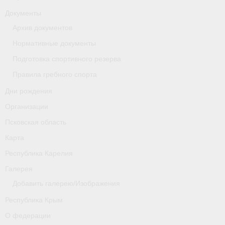
Документы
Новости
Архив документов
Регламенты и результаты
Нормативные документы
Подготовка спортивного резерва
Старая версия сайта
Правила гребного спорта
Нижегородская область
Дни рождения
Пара-гребля
Организации
Псковская область
Приобретение спортивной страховки
Карта
Новости
Республика Карелия
Новгородская область
Галерея
Добавить галерею/Изображения
Новосибирская область
Республика Крым
Медиа
О федерации