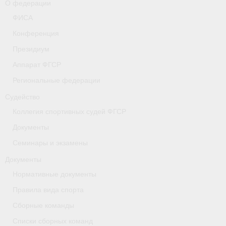
О федерации
- Коллегия спортивных судей ФГСР
ФИСА
Конференция
- Документы
Президиум
Тверская область
Аппарат ФГСР
Томская область
Региональные федерации
Судейство
Антидопинг
Коллегия спортивных судей ФГСР
- Информация для спортсменов и персонала
Документы
- Документы
Семинары и экзамены
Документы
- Пул тестирования РУСАДА
Нормативные документы
- Контакты
Правила вида спорта
Челябинская область
Сборные команды
Списки сборных команд
Фото