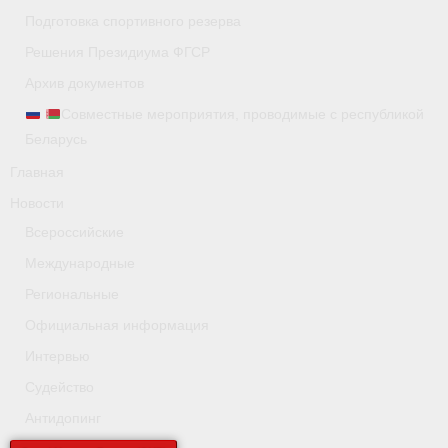
Подготовка спортивного резерва
Видео
Решения Президиума ФГСР
Пресса о нас
Архив документов
Совместные мероприятия, проводимые с республикой
- Пресса о ФГСР в 2015
Беларусь
- Пресса о ФГСР в 2016
Главная
Новости
Документы
Всероссийские
- Нормативные документы
Международные
- Подготовка спортивного резерва
Региональные
Официальная информация
- Сборные команды
Интервью
- Правила гребного спорта
Судейство
Антидопинг
- Решения Президиума ФГСР