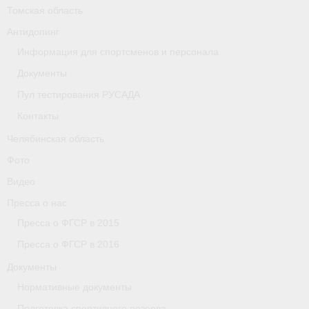
Томская область
Организации
Антидопинг
Информация для спортсменов и персонала
Separator
Документы
Республика Татарстан
Пул тестирования РУСАДА
Персоналии
Контакты
Челябинская область
Антидопинг
Фото
- Документы
Видео
- Контакты
Пресса о нас
Пресса о ФГСР в 2015
- Информация для спортсменов и персонала
Пресса о ФГСР в 2016
- Пул тестирования РУСАДА
Документы
Нормативные документы
Ростовская область
Подготовка спортивного резерва