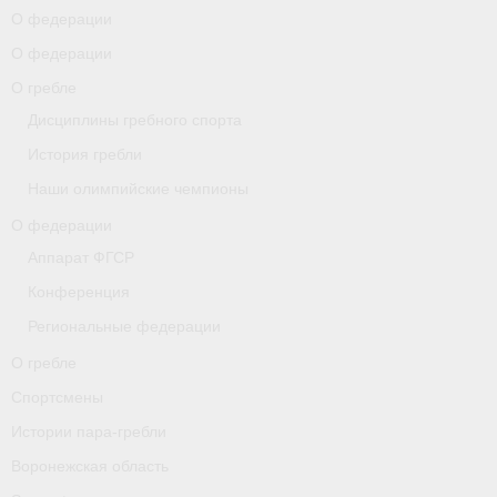
О федерации
О гребле
О федерации
О гребле
Спортсмены
Дисциплины гребного спорта
Истории пара-гребли
История гребли
Воронежская область
Наши олимпийские чемпионы
О федерации
Separator
Аппарат ФГСР
Grand Moscow Regatta (GMR)
Конференция
Документы
Региональные федерации
О гребле
Новости
Спортсмены
Президиум
Истории пара-гребли
Организации
Воронежская область