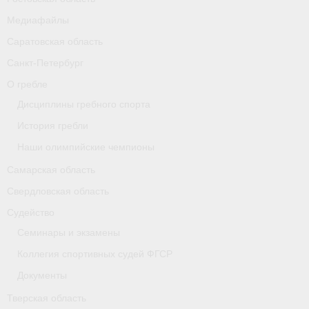
Карта
Медиафайлы
Саратовская область
Республика Карелия
Санкт-Петербург
Галерея
О гребле
Дисциплины гребного спорта
- Добавить галерею/Изображения
История гребли
Республика Крым
Наши олимпийские чемпионы
О федерации
Самарская область
Свердловская область
- ФИСА
Судейство
- Конференция
Семинары и экзамены
- Президиум
Коллегия спортивных судей ФГСР
Документы
- Аппарат ФГСР
Тверская область
- Региональные федерации