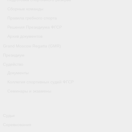
Медиафайлы
Сборные команды
Саратовская область
Правила гребного спорта
Решения Президиума ФГСР
Санкт-Петербург
Архив документов
О гребле
Grand Moscow Regatta (GMR)
- Дисциплины гребного спорта
Президиум
Судейство
- История гребли
Документы
- Наши олимпийские чемпионы
Коллегия спортивных судей ФГСР
Самарская область
Семинары и экзамены
Свердловская область
Судейство
Судьи
Соревнования
- Семинары и экзамены