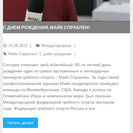
- Документы
- Семинары и экзамены
С ДНЕМ РОЖДЕНИЯ, МАЙК СПРАКЛЕН!
Документы
15.09.2022
Международные
- Нормативные документы
Майк Спраклен!
,
С днём рождения
- Правила вида спорта
Сегодня отмечает свой юбилейный, 85-ти летний день
рождения один из самых заслуженных и легендарных
- Сборные команды
тренеров гребного спорта – Майк Спраклен. За годы своей
профессиональной карьеры Майк неоднократно приводил
- Списки сборных команд
команды из Великобритании, США, Канады к успеху на
Олимпийских Играх и чемпионатах мира. Был признан
- Подготовка спортивного резерва
Международной федерацией гребного спорта тренером
года. Федерация гребного спорта России и все
- Решения Президиума ФГСР
- Архив документов
Читать далее