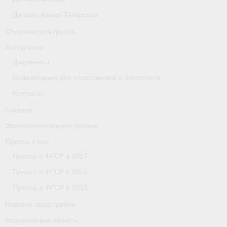
Астраханская область
Динамо-Камаз Татарстан
Студенческая гребля
О федерации
Антидопинг
О федерации
Документы
О гребле
Информация для спортсменов и персонала
Контакты
- Дисциплины гребного спорта
Главная
- История гребли
Экспериментальная группа
- Наши олимпийские чемпионы
Пресса о нас
Пресса о ФГСР в 2017
О федерации
Пресса о ФГСР в 2016
- Аппарат ФГСР
Пресса о ФГСР в 2015
Новости пара-гребли
- Конференция
Астраханская область
- Региональные федерации