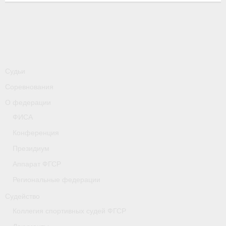
-
Совместные мероприятия, проводимые с
республикой Беларусь
Главная
Новости
Судьи
- Всероссийские
Соревнования
- Международные
О федерации
ФИСА
- Региональные
Конференция
- Официальная информация
Президиум
- Интервью
Аппарат ФГСР
Региональные федерации
- Судейство
Судейство
- Антидопинг
Коллегия спортивных судей ФГСР