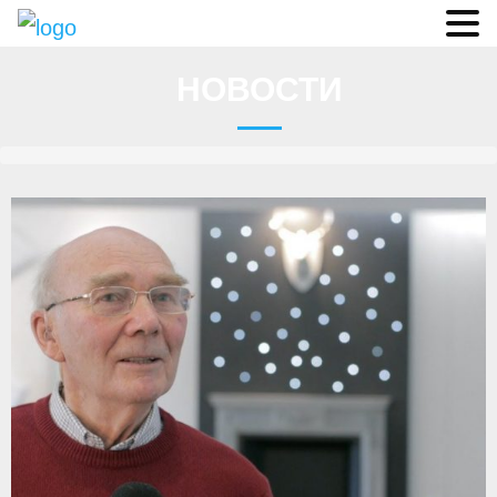
Судьи
НОВОСТИ
Соревнования
О федерации
- ФИСА
- Конференция
- Президиум
- Аппарат ФГСР
- Региональные федерации
Судейство
- Коллегия спортивных судей ФГСР