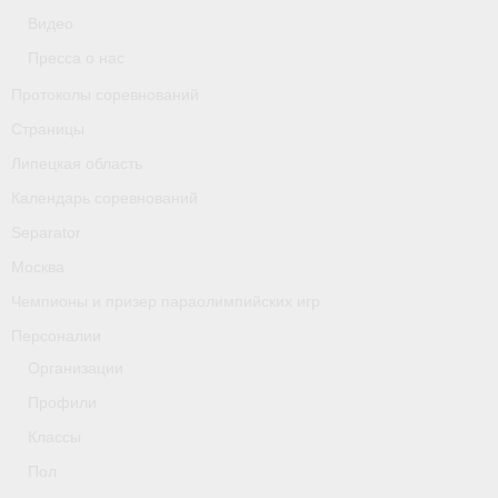
Классификаторы. Классификация спортсменов
Видео
Пресса о нас
Мероприятия
Протоколы соревнований
Вопрос президенту
Страницы
Ленинградская область
Липецкая область
Календарь соревнований
Медиа
Separator
- Фото
Москва
- Видео
Чемпионы и призер параолимпийских игр
Персоналии
- Пресса о нас
Организации
Протоколы соревнований
Профили
Страницы
Классы
Пол
Липецкая область