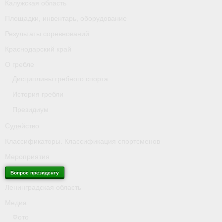
Калужская область
Площадки, инвентарь, оборудование
Антидопинг
Результаты соревнований
Калужская область
Краснодарский край
Площадки, инвентарь, оборудование
О гребле
Дисциплины гребного спорта
Результаты соревнований
История гребли
Краснодарский край
Президиум
О гребле
Судейство
Классификаторы. Классификация спортсменов
- Дисциплины гребного спорта
Мероприятия
- История гребли
Вопрос президенту
- Президиум
Ленинградская область
Медиа
Судейство
Фото