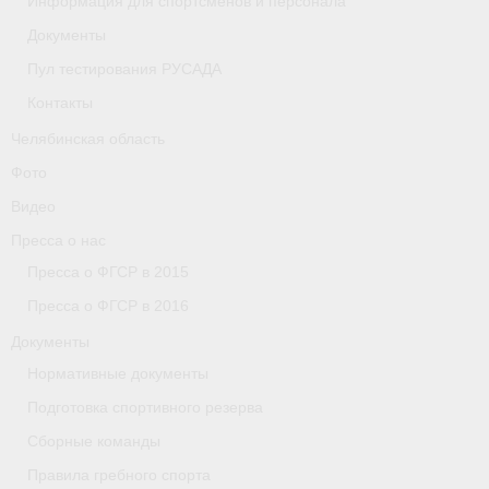
Информация для спортсменов и персонала
Документы
Организации
Пул тестирования РУСАДА
Separator
Контакты
Республика Татарстан
Челябинская область
Фото
Персоналии
Видео
Антидопинг
Пресса о нас
Пресса о ФГСР в 2015
- Документы
Пресса о ФГСР в 2016
- Контакты
Документы
- Информация для спортсменов и персонала
Нормативные документы
Подготовка спортивного резерва
- Пул тестирования РУСАДА
Сборные команды
Ростовская область
Правила гребного спорта