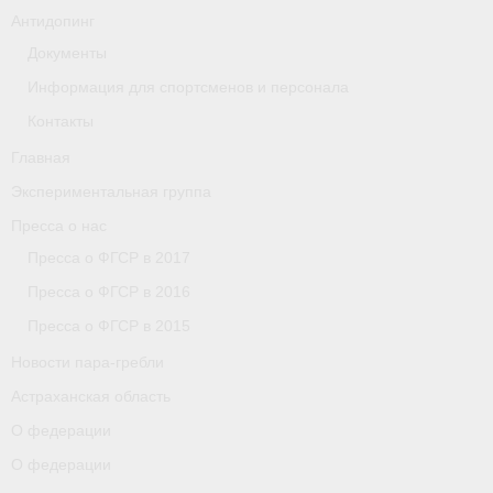
Антидопинг
Астраханская область
Документы
О федерации
Информация для спортсменов и персонала
Контакты
О федерации
Главная
О гребле
Экспериментальная группа
- Дисциплины гребного спорта
Пресса о нас
Пресса о ФГСР в 2017
- История гребли
Пресса о ФГСР в 2016
- Наши олимпийские чемпионы
Пресса о ФГСР в 2015
О федерации
Новости пара-гребли
Астраханская область
- Аппарат ФГСР
О федерации
- Конференция
О федерации
- Региональные федерации