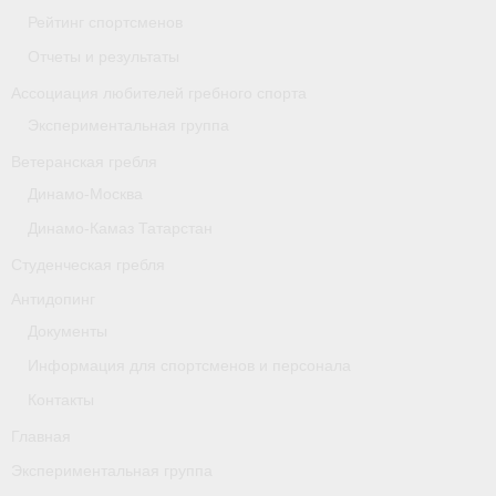
- Архив документов
Рейтинг спортсменов
Отчеты и результаты
Grand Moscow Regatta (GMR)
Ассоциация любителей гребного спорта
Президиум
Экспериментальная группа
Судейство
Ветеранская гребля
Динамо-Москва
- Документы
Динамо-Камаз Татарстан
- Коллегия спортивных судей ФГСР
Студенческая гребля
- Семинары и экзамены
Антидопинг
Документы
Информация для спортсменов и персонала
Контакты
Главная
Экспериментальная группа