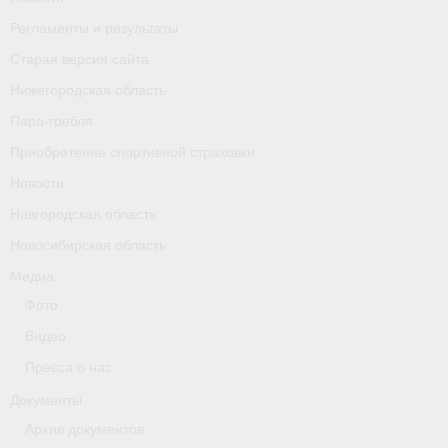
Календарь соревнований
Регламенты и результаты
Старая версия сайта
Separator
Нижегородская область
Москва
Пара-гребля
Приобретение спортивной страховки
Чемпионы и призер параолимпийских игр
Новости
Персоналии
Новгородская область
- Организации
Новосибирская область
Медиа
- Профили
Фото
- Классы
Видео
- Пол
Пресса о нас
Документы
Московская область
Архив документов
Наши спортсмены и тренеры