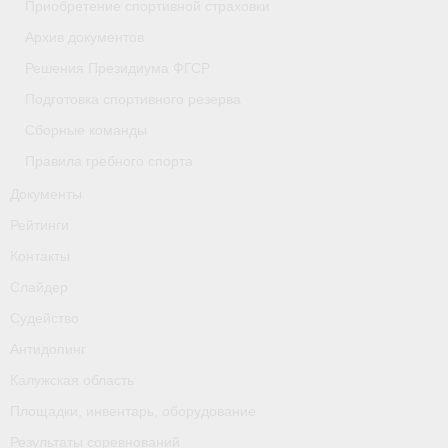
Приобретение спортивной страховки
- Приобретение спортивной страховки
Архив документов
Решения Президиума ФГСР
- Архив документов
Подготовка спортивного резерва
- Решения Президиума ФГСР
Сборные команды
- Подготовка спортивного резерва
Правила гребного спорта
Документы
- Сборные команды
Рейтинги
- Правила гребного спорта
Контакты
Документы
Слайдер
Судейство
Рейтинги
Антидопинг
Контакты
Калужская область
Слайдер
Площадки, инвентарь, оборудование
Результаты соревнований
Судейство