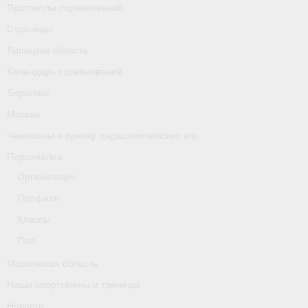
Протоколы соревнований
Классификаторы. Классификация спортсменов
Страницы
Мероприятия
Липецкая область
Вопрос президенту
Календарь соревнований
Separator
Ленинградская область
Москва
Медиа
Чемпионы и призер параолимпийских игр
- Фото
Персоналии
Организации
- Видео
Профили
- Пресса о нас
Классы
Протоколы соревнований
Пол
Московская область
Страницы
Наши спортсмены и тренеры
Липецкая область
Новости