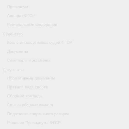
Президиум
- Коллегия спортивных судей ФГСР
Аппарат ФГСР
- Документы
Региональные федерации
Тверская область
Судейство
Коллегия спортивных судей ФГСР
Томская область
Документы
Антидопинг
Семинары и экзамены
- Информация для спортсменов и персонала
Документы
Нормативные документы
- Документы
Правила вида спорта
- Пул тестирования РУСАДА
Сборные команды
- Контакты
Списки сборных команд
Подготовка спортивного резерва
Челябинская область
Решения Президиума ФГСР
Фото