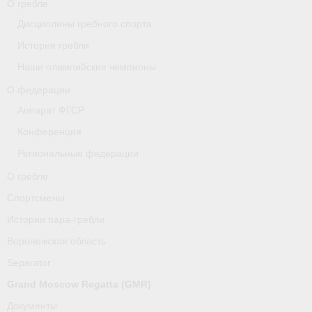
О гребле
Дисциплины гребного спорта
О гребле
История гребли
Спортсмены
Наши олимпийские чемпионы
Истории пара-гребли
О федерации
Аппарат ФГСР
Воронежская область
Конференция
Separator
Региональные федерации
Grand Moscow Regatta (GMR)
О гребле
Спортсмены
Документы
Истории пара-гребли
Новости
Воронежская область
Президиум
Separator
Grand Moscow Regatta (GMR)
Организации
Документы