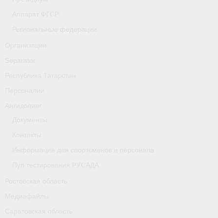
- Фото
Аппарат ФГСР
- Видео
Региональные федерации
Организации
- Пресса о нас
Separator
Документы
Республика Татарстан
- Архив документов
Персоналии
Антидопинг
- Нормативные документы
Документы
- Подготовка спортивного резерва
Контакты
- Правила гребного спорта
Информация для спортсменов и персонала
Пул тестирования РУСАДА
Дни рождения
Ростовская область
Организации
Медиафайлы
Псковская область
Саратовская область