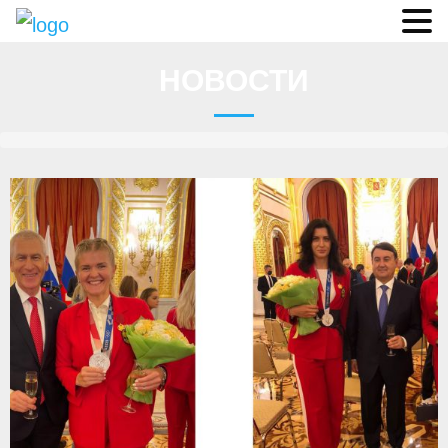
Судьи
НОВОСТИ
Соревнования
О федерации
- ФИСА
- Конференция
- Президиум
- Аппарат ФГСР
- Региональные федерации
Судейство
- Коллегия спортивных судей ФГСР