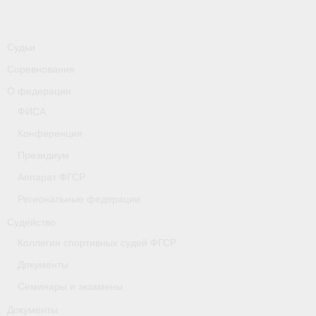
-
Совместные мероприятия, проводимые с
республикой Беларусь
Судьи
Главная
Соревнования
Новости
О федерации
- Всероссийские
ФИСА
Конференция
- Международные
Президиум
- Региональные
Аппарат ФГСР
- Официальная информация
Региональные федерации
Судейство
- Интервью
Коллегия спортивных судей ФГСР
- Судейство
Документы
- Антидопинг
Семинары и экзамены
Документы