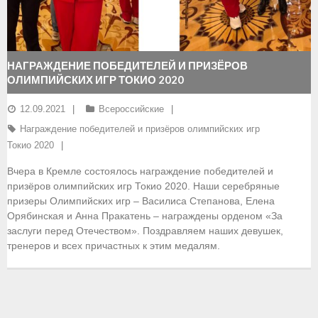
- Документы
- Семинары и экзамены
НАГРАЖДЕНИЕ ПОБЕДИТЕЛЕЙ И ПРИЗЁРОВ
ОЛИМПИЙСКИХ ИГР ТОКИО 2020
Документы
12.09.2021
Всероссийские
- Нормативные документы
Награждение победителей и призёров олимпийских игр
- Правила вида спорта
Токио 2020
Вчера в Кремле состоялось награждение победителей и
- Сборные команды
призёров олимпийских игр Токио 2020. Наши серебряные
призеры Олимпийских игр – Василиса Степанова, Елена
- Списки сборных команд
Орябинская и Анна Пракатень – награждены орденом «За
заслуги перед Отечеством». Поздравляем наших девушек,
- Подготовка спортивного резерва
тренеров и всех причастных к этим медалям.
- Решения Президиума ФГСР
- Архив документов