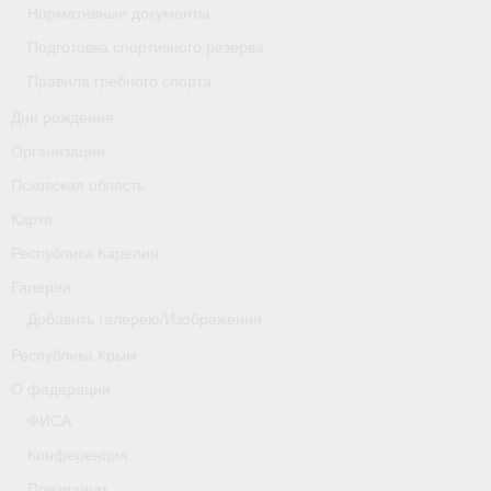
Нормативные документы
Новости
Подготовка спортивного резерва
Правила гребного спорта
Регламенты и результаты
Дни рождения
Старая версия сайта
Организации
Нижегородская область
Псковская область
Карта
Пара-гребля
Республика Карелия
Приобретение спортивной страховки
Галерея
Добавить галерею/Изображения
Новости
Республика Крым
Новгородская область
О федерации
Новосибирская область
ФИСА
Конференция
Медиа
Президиум