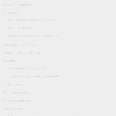
Санкт-Петербург
Карта
О гребле
Республика Карелия
Дисциплины гребного спорта
История гребли
Галерея
Наши олимпийские чемпионы
- Добавить галерею/Изображения
Самарская область
Республика Крым
Свердловская область
Судейство
О федерации
Семинары и экзамены
- ФИСА
Коллегия спортивных судей ФГСР
- Конференция
Документы
Тверская область
- Президиум
Томская область
- Аппарат ФГСР
Антидопинг
- Региональные федерации