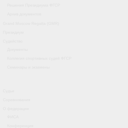
Медиафайлы
Решения Президиума ФГСР
Архив документов
Саратовская область
Grand Moscow Regatta (GMR)
Санкт-Петербург
Президиум
О гребле
Судейство
Документы
- Дисциплины гребного спорта
Коллегия спортивных судей ФГСР
- История гребли
Семинары и экзамены
- Наши олимпийские чемпионы
Самарская область
Судьи
Свердловская область
Соревнования
О федерации
Судейство
ФИСА
- Семинары и экзамены
Конференция