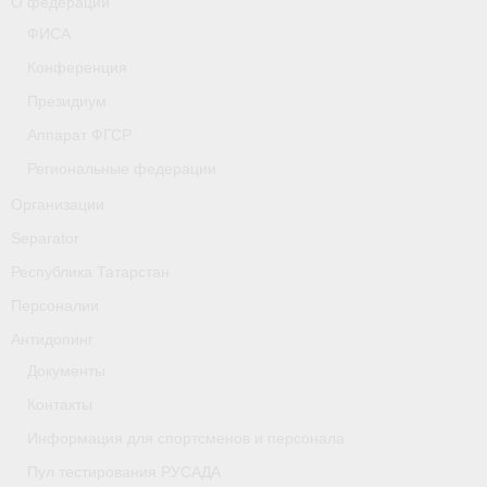
О федерации
- Фото
ФИСА
- Видео
Конференция
Президиум
- Пресса о нас
Аппарат ФГСР
Документы
Региональные федерации
- Архив документов
Организации
Separator
- Нормативные документы
Республика Татарстан
- Подготовка спортивного резерва
Персоналии
- Правила гребного спорта
Антидопинг
Документы
Дни рождения
Контакты
Организации
Информация для спортсменов и персонала
Псковская область
Пул тестирования РУСАДА