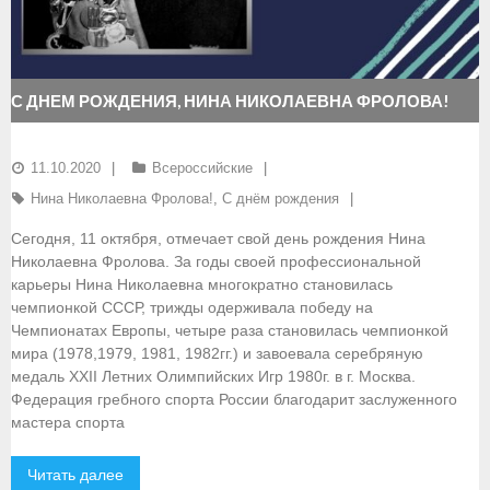
- Документы
- Семинары и экзамены
С ДНЕМ РОЖДЕНИЯ, НИНА НИКОЛАЕВНА ФРОЛОВА!
Документы
11.10.2020
Всероссийские
- Нормативные документы
Нина Николаевна Фролова!
,
С днём рождения
- Правила вида спорта
Сегодня, 11 октября, отмечает свой день рождения Нина
Николаевна Фролова. За годы своей профессиональной
- Сборные команды
карьеры Нина Николаевна многократно становилась
чемпионкой СССР, трижды одерживала победу на
- Списки сборных команд
Чемпионатах Европы, четыре раза становилась чемпионкой
мира (1978,1979, 1981, 1982гг.) и завоевала серебряную
- Подготовка спортивного резерва
медаль XXII Летних Олимпийских Игр 1980г. в г. Москва.
Федерация гребного спорта России благодарит заслуженного
- Решения Президиума ФГСР
мастера спорта
- Архив документов
Читать далее