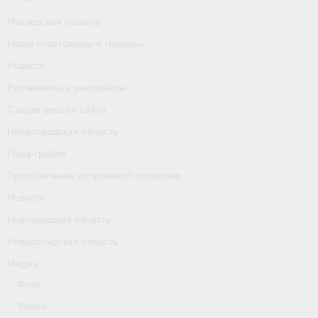
Календарь соревнований
Московская область
Наши спортсмены и тренеры
Separator
Новости
Москва
Регламенты и результаты
Чемпионы и призер параолимпийских игр
Старая версия сайта
Нижегородская область
Персоналии
Пара-гребля
- Организации
Приобретение спортивной страховки
Новости
- Профили
Новгородская область
- Классы
Новосибирская область
- Пол
Медиа
Фото
Московская область
Видео
Наши спортсмены и тренеры