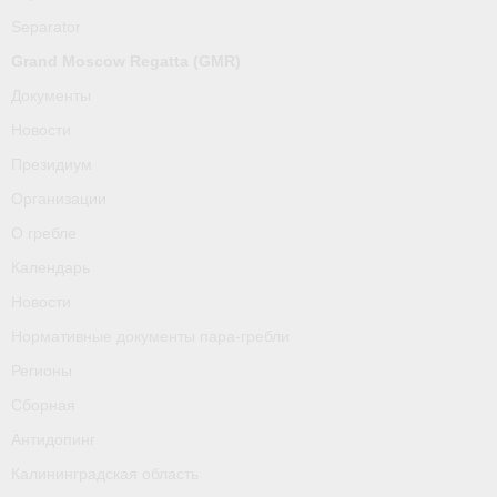
О гребле
Separator
Календарь
Grand Moscow Regatta (GMR)
Документы
Новости
Новости
Нормативные документы пара-гребли
Президиум
Организации
Регионы
О гребле
Сборная
Календарь
Антидопинг
Новости
Нормативные документы пара-гребли
Калининградская область
Регионы
Тренера
Сборная
Результаты
Антидопинг
Калининградская область
- Регламенты и результаты