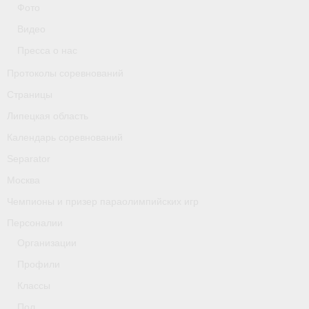
Фото
Классификаторы. Классификация спортсменов
Видео
Мероприятия
Пресса о нас
Вопрос президенту
Протоколы соревнований
Страницы
Ленинградская область
Липецкая область
Медиа
Календарь соревнований
- Фото
Separator
Москва
- Видео
Чемпионы и призер параолимпийских игр
- Пресса о нас
Персоналии
Протоколы соревнований
Организации
Профили
Страницы
Классы
Липецкая область
Пол