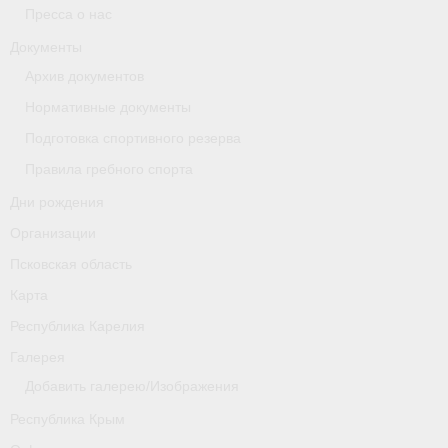
Пресса о нас
Новости
Документы
Архив документов
Регламенты и результаты
Нормативные документы
Старая версия сайта
Подготовка спортивного резерва
Нижегородская область
Правила гребного спорта
Дни рождения
Пара-гребля
Организации
Приобретение спортивной страховки
Псковская область
Новости
Карта
Республика Карелия
Новгородская область
Галерея
Новосибирская область
Добавить галерею/Изображения
Медиа
Республика Крым