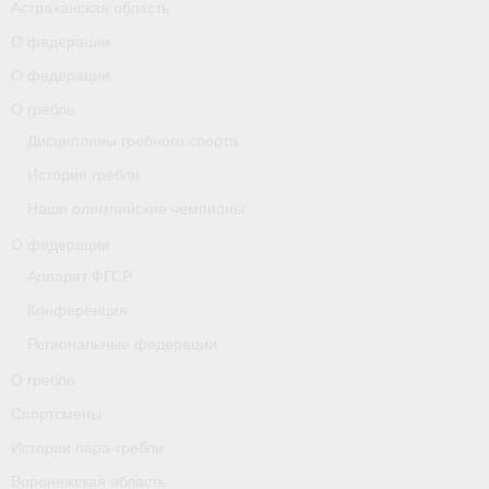
Астраханская область
О федерации
О гребле
О федерации
Спортсмены
О гребле
Истории пара-гребли
Дисциплины гребного спорта
История гребли
Воронежская область
Наши олимпийские чемпионы
Separator
О федерации
Grand Moscow Regatta (GMR)
Аппарат ФГСР
Конференция
Документы
Региональные федерации
Новости
О гребле
Президиум
Спортсмены
Истории пара-гребли
Организации
Воронежская область