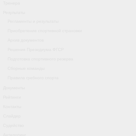
Тренера
- Приобретение спортивной страховки
Результаты
- Архив документов
Регламенты и результаты
Приобретение спортивной страховки
- Решения Президиума ФГСР
Архив документов
- Подготовка спортивного резерва
Решения Президиума ФГСР
Подготовка спортивного резерва
- Сборные команды
Сборные команды
- Правила гребного спорта
Правила гребного спорта
Документы
Документы
Рейтинги
Рейтинги
Контакты
Контакты
Слайдер
Слайдер
Судейство
Антидопинг
Судейство