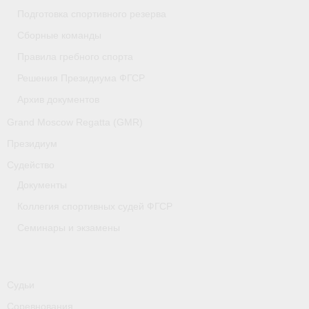
Медиафайлы
Подготовка спортивного резерва
Сборные команды
Саратовская область
Правила гребного спорта
Санкт-Петербург
Решения Президиума ФГСР
О гребле
Архив документов
Grand Moscow Regatta (GMR)
- Дисциплины гребного спорта
Президиум
- История гребли
Судейство
- Наши олимпийские чемпионы
Документы
Коллегия спортивных судей ФГСР
Самарская область
Семинары и экзамены
Свердловская область
Судейство
Судьи
- Семинары и экзамены
Соревнования