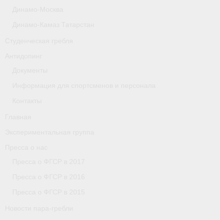
Динамо-Москва
Астраханская область
Динамо-Камаз Татарстан
О федерации
Студенческая гребля
О федерации
Антидопинг
Документы
О гребле
Информация для спортсменов и персонала
- Дисциплины гребного спорта
Контакты
- История гребли
Главная
Экспериментальная группа
- Наши олимпийские чемпионы
Пресса о нас
О федерации
Пресса о ФГСР в 2017
Пресса о ФГСР в 2016
- Аппарат ФГСР
Пресса о ФГСР в 2015
- Конференция
Новости пара-гребли
- Региональные федерации