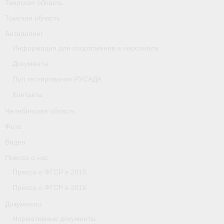
Тверская область
Томская область
Организации
Антидопинг
Separator
Информация для спортсменов и персонала
Республика Татарстан
Документы
Пул тестирования РУСАДА
Персоналии
Контакты
Антидопинг
Челябинская область
- Документы
Фото
Видео
- Контакты
Пресса о нас
- Информация для спортсменов и персонала
Пресса о ФГСР в 2015
Пресса о ФГСР в 2016
- Пул тестирования РУСАДА
Документы
Ростовская область
Нормативные документы