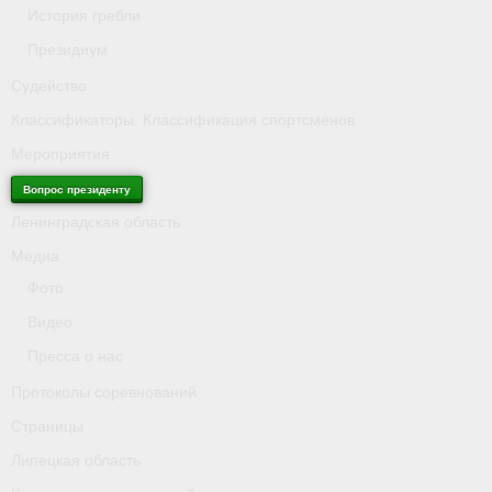
История гребли
Президиум
Судейство
Классификаторы. Классификация спортсменов
Мероприятия
Вопрос президенту
Ленинградская область
Медиа
Фото
Видео
Пресса о нас
Протоколы соревнований
Страницы
Липецкая область