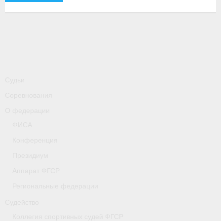
-
Совместные мероприятия, проводимые с
республикой Беларусь
Главная
Новости
- Всероссийские
Судьи
Соревнования
- Международные
О федерации
- Региональные
ФИСА
- Официальная информация
Конференция
Президиум
- Интервью
Аппарат ФГСР
- Судейство
Региональные федерации
- Антидопинг
Судейство
Коллегия спортивных судей ФГСР