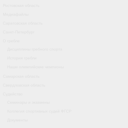
Ростовская область
Карта
Медиафайлы
Республика Карелия
Саратовская область
Галерея
Санкт-Петербург
О гребле
- Добавить галерею/Изображения
Дисциплины гребного спорта
Республика Крым
История гребли
Наши олимпийские чемпионы
О федерации
Самарская область
- ФИСА
Свердловская область
- Конференция
Судейство
Семинары и экзамены
- Президиум
Коллегия спортивных судей ФГСР
- Аппарат ФГСР
Документы
- Региональные федерации