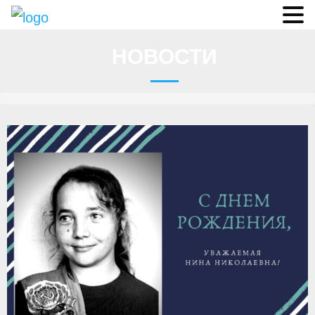
Судьи
НОВОСТИ
Соревнования
О федерации
- ФИСА
- Конференция
- Президиум
- Аппарат ФГСР
- Региональные федерации
Судейство
- Коллегия спортивных судей ФГСР