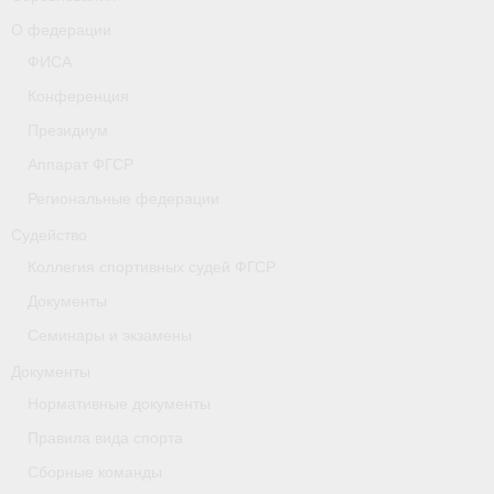
- Коллегия спортивных судей ФГСР
О федерации
ФИСА
- Документы
Конференция
Тверская область
Президиум
Аппарат ФГСР
Томская область
Региональные федерации
Антидопинг
Судейство
- Информация для спортсменов и персонала
Коллегия спортивных судей ФГСР
Документы
- Документы
Семинары и экзамены
- Пул тестирования РУСАДА
Документы
- Контакты
Нормативные документы
Правила вида спорта
Челябинская область
Сборные команды
Фото