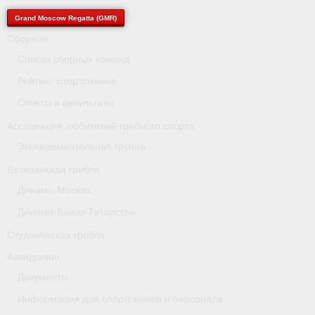
- Архив документов
Grand Moscow Regatta (GMR)
Grand Moscow Regatta (GMR)
Сборная
Списки сборных команд
Президиум
Рейтинг спортсменов
Судейство
Отчеты и результаты
Ассоциация любителей гребного спорта
- Документы
Экспериментальная группа
- Коллегия спортивных судей ФГСР
Ветеранская гребля
- Семинары и экзамены
Динамо-Москва
Динамо-Камаз Татарстан
Студенческая гребля
Антидопинг
Документы
Информация для спортсменов и персонала