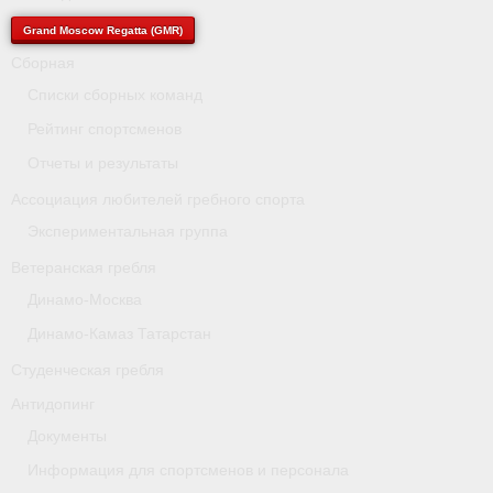
- Архив документов
Grand Moscow Regatta (GMR)
Grand Moscow Regatta (GMR)
Сборная
Списки сборных команд
Президиум
Рейтинг спортсменов
Судейство
Отчеты и результаты
- Документы
Ассоциация любителей гребного спорта
Экспериментальная группа
- Коллегия спортивных судей ФГСР
Ветеранская гребля
- Семинары и экзамены
Динамо-Москва
Динамо-Камаз Татарстан
Студенческая гребля
Антидопинг
Документы
Информация для спортсменов и персонала