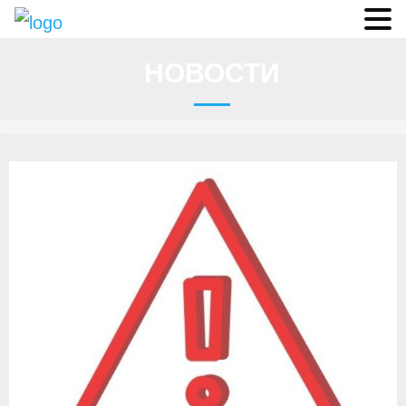
Судьи
НОВОСТИ
Соревнования
О федерации
- ФИСА
- Конференция
- Президиум
- Аппарат ФГСР
- Региональные федерации
Судейство
- Коллегия спортивных судей ФГСР