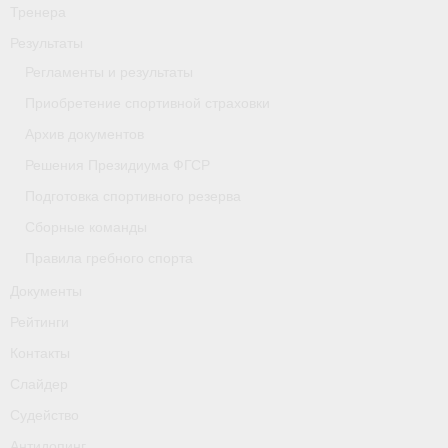
Тренера
- Приобретение спортивной страховки
Результаты
- Архив документов
Регламенты и результаты
Приобретение спортивной страховки
- Решения Президиума ФГСР
Архив документов
- Подготовка спортивного резерва
Решения Президиума ФГСР
- Сборные команды
Подготовка спортивного резерва
Сборные команды
- Правила гребного спорта
Правила гребного спорта
Документы
Документы
Рейтинги
Рейтинги
Контакты
Контакты
Слайдер
Слайдер
Судейство
Антидопинг
Судейство