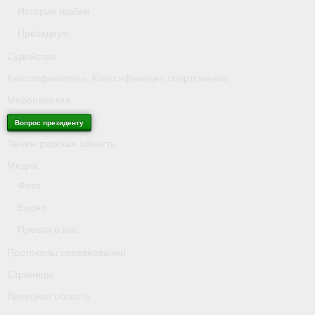
История гребли
Президиум
Судейство
Классификаторы. Классификация спортсменов
Мероприятия
Вопрос президенту
Ленинградская область
Медиа
Фото
Видео
Пресса о нас
Протоколы соревнований
Страницы
Липецкая область