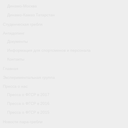
Динамо-Москва
Астраханская область
Динамо-Камаз Татарстан
О федерации
Студенческая гребля
О федерации
Антидопинг
Документы
О гребле
Информация для спортсменов и персонала
- Дисциплины гребного спорта
Контакты
- История гребли
Главная
Экспериментальная группа
- Наши олимпийские чемпионы
Пресса о нас
О федерации
Пресса о ФГСР в 2017
Пресса о ФГСР в 2016
- Аппарат ФГСР
Пресса о ФГСР в 2015
- Конференция
Новости пара-гребли
- Региональные федерации