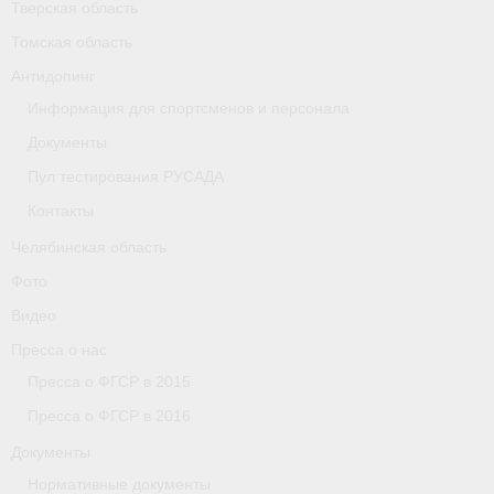
Тверская область
Томская область
Организации
Антидопинг
Separator
Информация для спортсменов и персонала
Республика Татарстан
Документы
Пул тестирования РУСАДА
Персоналии
Контакты
Антидопинг
Челябинская область
- Документы
Фото
Видео
- Контакты
Пресса о нас
- Информация для спортсменов и персонала
Пресса о ФГСР в 2015
- Пул тестирования РУСАДА
Пресса о ФГСР в 2016
Документы
Ростовская область
Нормативные документы