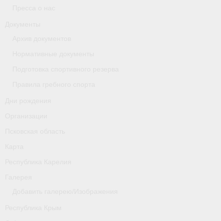
Пресса о нас
Новости
Документы
Архив документов
Регламенты и результаты
Нормативные документы
Старая версия сайта
Подготовка спортивного резерва
Нижегородская область
Правила гребного спорта
Дни рождения
Пара-гребля
Организации
Приобретение спортивной страховки
Псковская область
Новости
Карта
Республика Карелия
Новгородская область
Галерея
Новосибирская область
Добавить галерею/Изображения
Медиа
Республика Крым