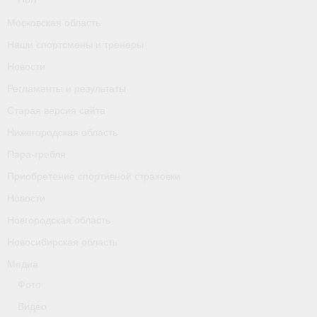
Календарь соревнований
Московская область
Наши спортсмены и тренеры
Separator
Новости
Москва
Регламенты и результаты
Чемпионы и призер параолимпийских игр
Старая версия сайта
Нижегородская область
Персоналии
Пара-гребля
- Организации
Приобретение спортивной страховки
- Профили
Новости
Новгородская область
- Классы
Новосибирская область
- Пол
Медиа
Фото
Московская область
Видео
Наши спортсмены и тренеры