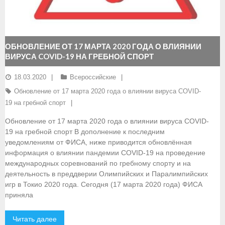
- Документы
- Семинары и экзамены
ОБНОВЛЕНИЕ ОТ 17 МАРТА 2020 ГОДА О ВЛИЯНИИ
ВИРУСА COVID-19 НА ГРЕБНОЙ СПОРТ
Документы
18.03.2020
Всероссийские
- Нормативные документы
Обновление от 17 марта 2020 года о влиянии вируса COVID-
- Правила вида спорта
19 на гребной спорт
Обновление от 17 марта 2020 года о влиянии вируса COVID-
- Сборные команды
19 на гребной спорт В дополнение к последним
уведомлениям от ФИСА, ниже приводится обновлённая
- Списки сборных команд
информация о влиянии пандемии COVID-19 на проведение
международных соревнований по гребному спорту и на
- Подготовка спортивного резерва
деятельность в преддверии Олимпийских и Паралимпийских
игр в Токио 2020 года. Сегодня (17 марта 2020 года) ФИСА
- Решения Президиума ФГСР
приняла
- Архив документов
Читать далее