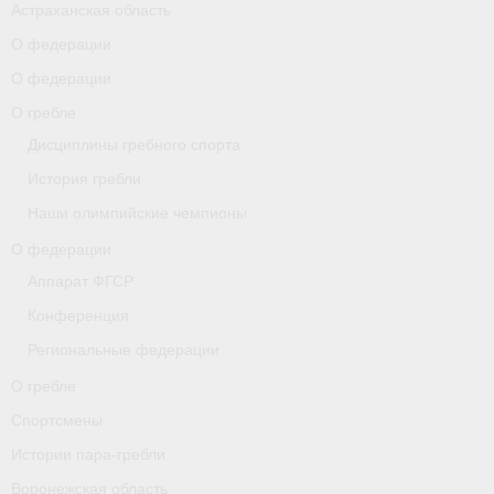
Астраханская область
О федерации
О гребле
О федерации
Спортсмены
О гребле
Истории пара-гребли
Дисциплины гребного спорта
История гребли
Воронежская область
Наши олимпийские чемпионы
Separator
О федерации
Grand Moscow Regatta (GMR)
Аппарат ФГСР
Конференция
Документы
Региональные федерации
Новости
О гребле
Президиум
Спортсмены
Истории пара-гребли
Организации
Воронежская область