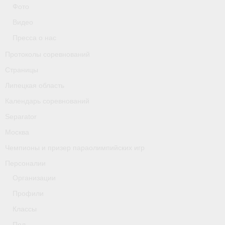
Классификаторы. Классификация спортсменов
Фото
Видео
Мероприятия
Пресса о нас
Вопрос президенту
Протоколы соревнований
Ленинградская область
Страницы
Липецкая область
Медиа
Календарь соревнований
- Фото
Separator
Москва
- Видео
Чемпионы и призер параолимпийских игр
- Пресса о нас
Персоналии
Протоколы соревнований
Организации
Профили
Страницы
Классы
Липецкая область
Пол