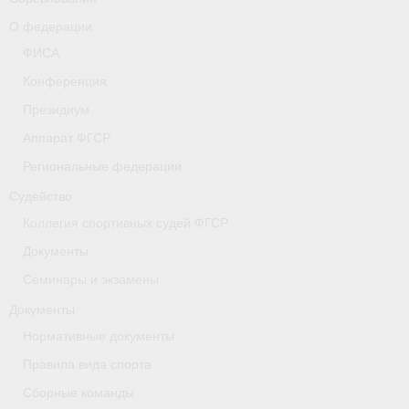
- Коллегия спортивных судей ФГСР
О федерации
ФИСА
- Документы
Конференция
Тверская область
Президиум
Аппарат ФГСР
Томская область
Региональные федерации
Антидопинг
Судейство
- Информация для спортсменов и персонала
Коллегия спортивных судей ФГСР
Документы
- Документы
Семинары и экзамены
- Пул тестирования РУСАДА
Документы
- Контакты
Нормативные документы
Правила вида спорта
Челябинская область
Сборные команды
Фото