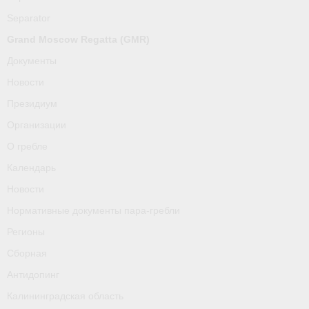
О гребле
Separator
Календарь
Grand Moscow Regatta (GMR)
Документы
Новости
Новости
Нормативные документы пара-гребли
Президиум
Регионы
Организации
О гребле
Сборная
Календарь
Антидопинг
Новости
Нормативные документы пара-гребли
Калининградская область
Регионы
Тренера
Сборная
Результаты
Антидопинг
Калининградская область
- Регламенты и результаты