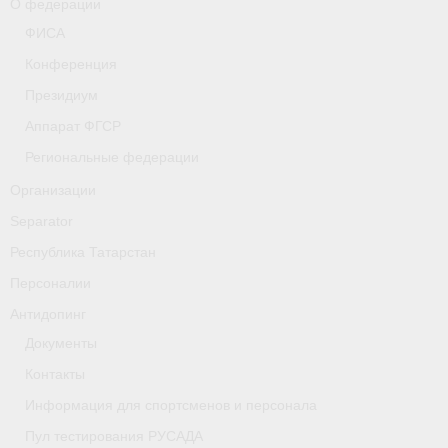
О федерации
- Фото
ФИСА
- Видео
Конференция
Президиум
- Пресса о нас
Аппарат ФГСР
Документы
Региональные федерации
- Архив документов
Организации
Separator
- Нормативные документы
Республика Татарстан
- Подготовка спортивного резерва
Персоналии
- Правила гребного спорта
Антидопинг
Документы
Дни рождения
Контакты
Организации
Информация для спортсменов и персонала
Псковская область
Пул тестирования РУСАДА