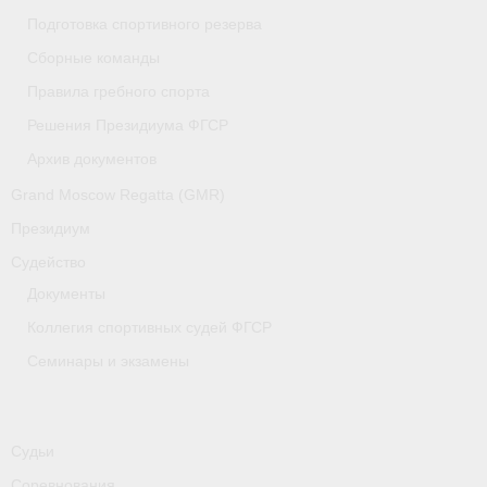
Медиафайлы
Подготовка спортивного резерва
Сборные команды
Саратовская область
Правила гребного спорта
Санкт-Петербург
Решения Президиума ФГСР
О гребле
Архив документов
Grand Moscow Regatta (GMR)
- Дисциплины гребного спорта
Президиум
- История гребли
Судейство
- Наши олимпийские чемпионы
Документы
Коллегия спортивных судей ФГСР
Самарская область
Семинары и экзамены
Свердловская область
Судейство
Судьи
- Семинары и экзамены
Соревнования