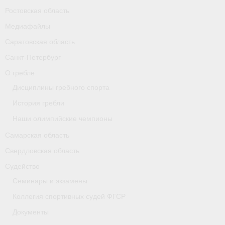
Ростовская область
Карта
Медиафайлы
Республика Карелия
Саратовская область
Галерея
Санкт-Петербург
О гребле
- Добавить галерею/Изображения
Дисциплины гребного спорта
Республика Крым
История гребли
Наши олимпийские чемпионы
О федерации
Самарская область
- ФИСА
Свердловская область
- Конференция
Судейство
Семинары и экзамены
- Президиум
Коллегия спортивных судей ФГСР
- Аппарат ФГСР
Документы
- Региональные федерации