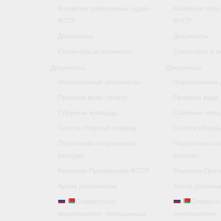
Коллегия спортивных судей
Коллегия спор
ФГСР
ФГСР
Документы
Документы
Семинары и экзамены
Семинары и э
Документы
Документы
Нормативные документы
Нормативные 
Правила вида спорта
Правила вида 
Сборные команды
Сборные ком
Списки сборных команд
Списки сборн
Подготовка спортивного
Подготовка сп
резерва
резерва
Решения Президиума ФГСР
Решения През
Архив документов
Архив докумен
Совместные
Совмест
мероприятия, проводимые
мероприятия,