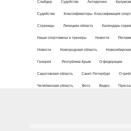
Слайдер
Судейство
Антидопинг
Калужска
Судейство
Классификаторы. Классификация спор
Страницы
Липецкая область
Календарь соре
Наши спортсмены и тренеры
Новости
Реглам
Новости
Новгородская область
Новосибирская
Галерея
Республика Крым
О федерации
Саратовская область
Санкт-Петербург
О греб
Челябинская область
Фото
Видео
Пресса