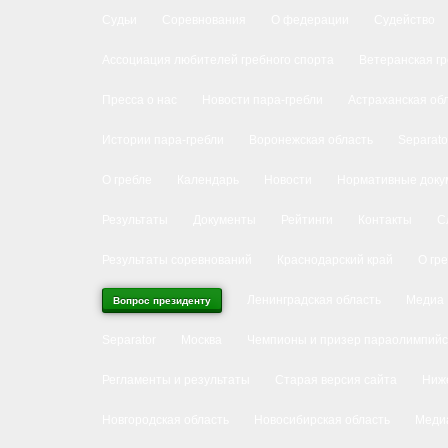
Судьи
Соревнования
О федерации
Судейство
Ассоциация любителей гребного спорта
Ветеранская г
Пресса о нас
Новости пара-гребли
Астраханская об
Истории пара-гребли
Воронежская область
Separato
О гребле
Календарь
Новости
Нормативные доку
Результаты
Документы
Рейтинги
Контакты
С
Результаты соревнований
Краснодарский край
О гр
Ленинградская область
Медиа
Вопрос президенту
Separator
Москва
Чемпионы и призер параолимпийс
Регламенты и результаты
Старая версия сайта
Ниже
Новгородская область
Новосибирская область
Меди