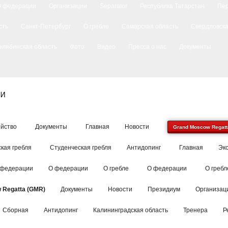
О федерации
Организации
Separator
Республика Татарстан
Пе
сть
Санкт-Петербург
О гребле
Самарская область
Свердловска
елябинская область
Фото
Видео
Пресса о нас
Документы
йство
Документы
Главная
Новости
Grand Moscow Regatt
кая гребля
Студенческая гребля
Антидопинг
Главная
Эк
 федерации
О федерации
О гребле
О федерации
О гребл
 Regatta (GMR)
Документы
Новости
Президиум
Организац
Сборная
Антидопинг
Калининградская область
Тренера
Р