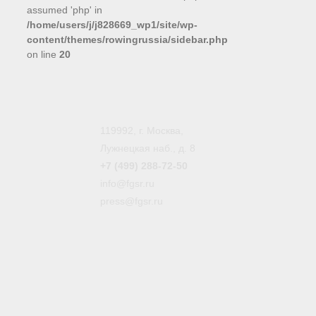
assumed 'php' in
/home/users/j/j828669_wp1/site/wp-
content/themes/rowingrussia/sidebar.php
on line
20
119992, г. Москва,
Лужнецкая наб., д. 8
+7 (499) 288-72-50
info@fgsr.ru
press@fgsr.ru