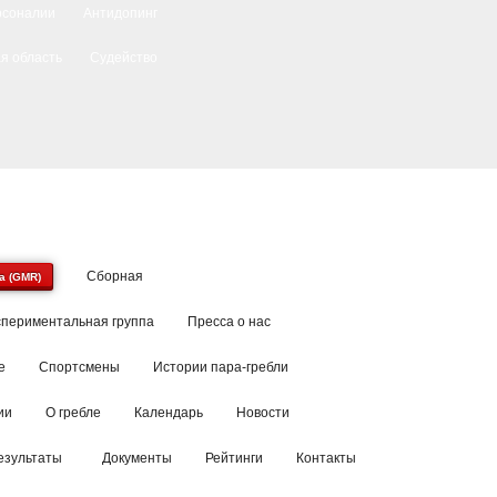
рсоналии
Антидопинг
я область
Судейство
Сборная
a (GMR)
спериментальная группа
Пресса о нас
е
Спортсмены
Истории пара-гребли
ии
О гребле
Календарь
Новости
езультаты
Документы
Рейтинги
Контакты