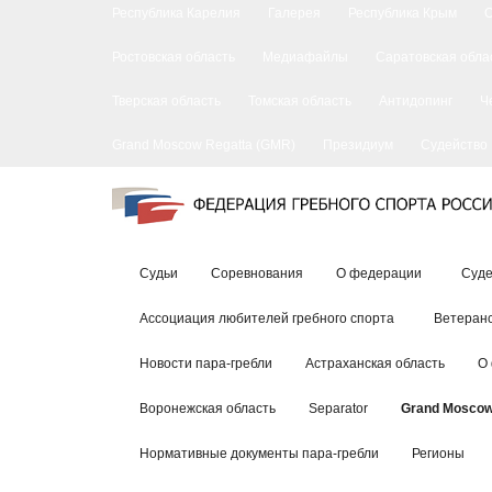
Республика Карелия
Галерея
Республика Крым
Ростовская область
Медиафайлы
Саратовская обла
Тверская область
Томская область
Антидопинг
Ч
Grand Moscow Regatta (GMR)
Президиум
Судейство
Судьи
Соревнования
О федерации
Суде
Ассоциация любителей гребного спорта
Ветеранс
Новости пара-гребли
Астраханская область
О
Воронежская область
Separator
Grand Moscow
Нормативные документы пара-гребли
Регионы