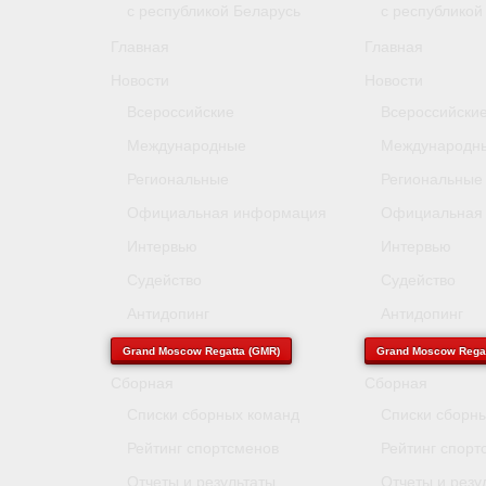
с республикой Беларусь
с республикой
Главная
Главная
Новости
Новости
Всероссийские
Всероссийски
Международные
Международн
Региональные
Региональные
Официальная информация
Официальная
Интервью
Интервью
Судейство
Судейство
Антидопинг
Антидопинг
Grand Moscow Regatta (GMR)
Grand Moscow Regat
Сборная
Сборная
Списки сборных команд
Списки сборн
Рейтинг спортсменов
Рейтинг спорт
Отчеты и результаты
Отчеты и резу