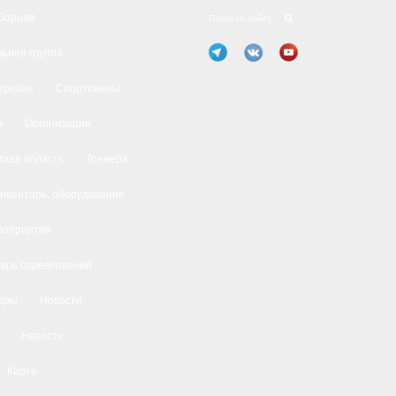
борная
ьная группа
 гребле
Спортсмены
м
Организации
ская область
Тренера
нвентарь, оборудование
роприятия
арь соревнований
еры
Новости
Новости
Карта