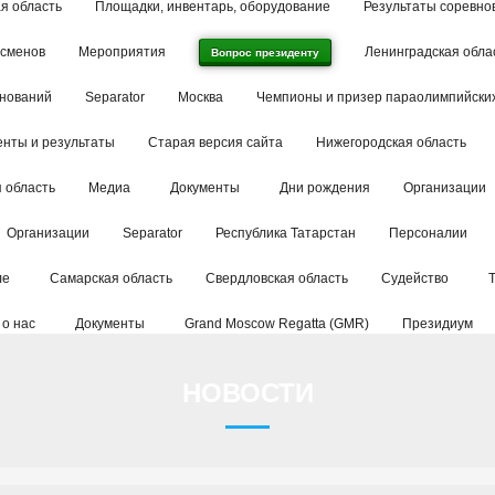
я область
Площадки, инвентарь, оборудование
Результаты соревно
тсменов
Мероприятия
Ленинградская обла
Вопрос президенту
внований
Separator
Москва
Чемпионы и призер параолимпийских
енты и результаты
Старая версия сайта
Нижегородская область
 область
Медиа
Документы
Дни рождения
Организации
Организации
Separator
Республика Татарстан
Персоналии
ле
Самарская область
Свердловская область
Судейство
 о нас
Документы
Grand Moscow Regatta (GMR)
Президиум
НОВОСТИ