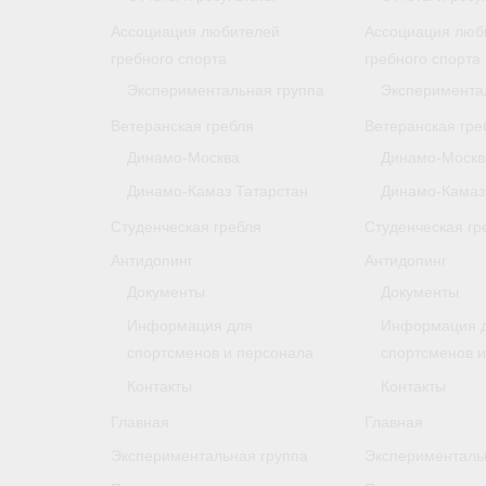
Ассоциация любителей
Ассоциация люб
гребного спорта
гребного спорта
Экспериментальная группа
Эксперимента
Ветеранская гребля
Ветеранская гре
Динамо-Москва
Динамо-Москв
Динамо-Камаз Татарстан
Динамо-Камаз
Студенческая гребля
Студенческая гр
Антидопинг
Антидопинг
Документы
Документы
Информация для
Информация 
спортсменов и персонала
спортсменов 
Контакты
Контакты
Главная
Главная
Экспериментальная группа
Эксперименталь