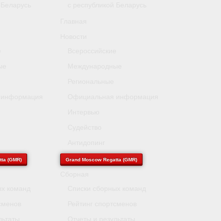
 Беларусь
с республикой Беларусь
Главная
Новости
е
Всероссийские
ые
Международные
Региональные
 информация
Официальная информация
Интервью
Судейство
Антидопинг
ta (GMR)
Grand Moscow Regatta (GMR)
Сборная
ых команд
Списки сборных команд
сменов
Рейтинг спортсменов
льтаты
Отчеты и результаты