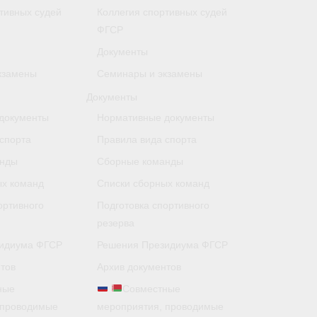
тивных судей
Коллегия спортивных судей
ФГСР
Документы
кзамены
Семинары и экзамены
Документы
документы
Нормативные документы
спорта
Правила вида спорта
анды
Сборные команды
ых команд
Списки сборных команд
ортивного
Подготовка спортивного
резерва
идиума ФГСР
Решения Президиума ФГСР
тов
Архив документов
ные
Совместные
 проводимые
мероприятия, проводимые