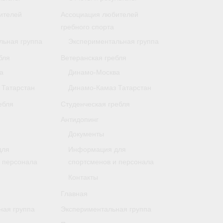
ителей
Ассоциация любителей
гребного спорта
льная группа
Экспериментальная группа
бля
Ветеранская гребля
а
Динамо-Москва
 Татарстан
Динамо-Камаз Татарстан
ебля
Студенческая гребля
Антидопинг
Документы
для
Информация для
и персонала
спортсменов и персонала
Контакты
Главная
ная группа
Экспериментальная группа