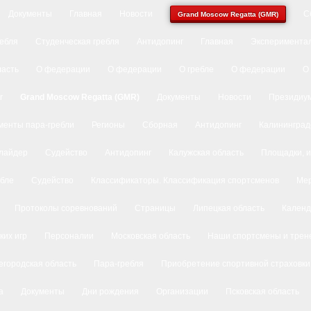
Документы
Главная
Новости
С
Grand Moscow Regatta (GMR)
ребля
Студенческая гребля
Антидопинг
Главная
Экспериментал
ласть
О федерации
О федерации
О гребле
О федерации
О
r
Grand Moscow Regatta (GMR)
Документы
Новости
Президиу
менты пара-гребли
Регионы
Сборная
Антидопинг
Калининград
лайдер
Судейство
Антидопинг
Калужская область
Площадки, и
ебле
Судейство
Классификаторы. Классификация спортсменов
Ме
Протоколы соревнований
Страницы
Липецкая область
Календ
ких игр
Персоналии
Московская область
Наши спортсмены и трен
городская область
Пара-гребля
Приобретение спортивной страховки
а
Документы
Дни рождения
Организации
Псковская область