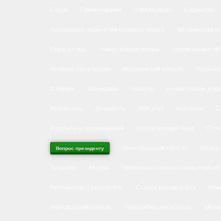
Судьи
Соревнования
О федерации
Судейство
Ассоциация любителей гребного спорта
Ветеранская г
Пресса о нас
Новости пара-гребли
Астраханская об
Истории пара-гребли
Воронежская область
Separato
О гребле
Календарь
Новости
Нормативные доку
Результаты
Документы
Рейтинги
Контакты
С
Результаты соревнований
Краснодарский край
О гр
Ленинградская область
Медиа
Вопрос президенту
Separator
Москва
Чемпионы и призер параолимпийс
Регламенты и результаты
Старая версия сайта
Ниже
Новгородская область
Новосибирская область
Меди