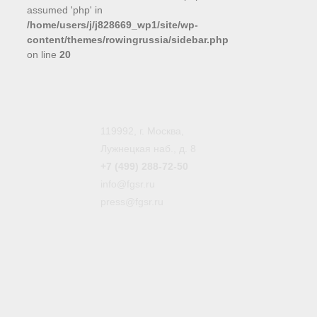
assumed 'php' in
/home/users/j/j828669_wp1/site/wp-
content/themes/rowingrussia/sidebar.php
on line
20
119992, г. Москва,
Лужнецкая наб., д. 8
+7 (499) 288-72-50
info@fgsr.ru
press@fgsr.ru