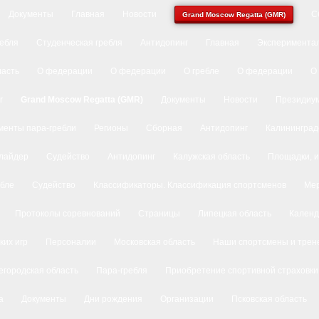
Документы
Главная
Новости
С
Grand Moscow Regatta (GMR)
ребля
Студенческая гребля
Антидопинг
Главная
Экспериментал
ласть
О федерации
О федерации
О гребле
О федерации
О
r
Grand Moscow Regatta (GMR)
Документы
Новости
Президиу
менты пара-гребли
Регионы
Сборная
Антидопинг
Калининград
лайдер
Судейство
Антидопинг
Калужская область
Площадки, и
ебле
Судейство
Классификаторы. Классификация спортсменов
Ме
Протоколы соревнований
Страницы
Липецкая область
Календ
ких игр
Персоналии
Московская область
Наши спортсмены и трен
городская область
Пара-гребля
Приобретение спортивной страховки
а
Документы
Дни рождения
Организации
Псковская область