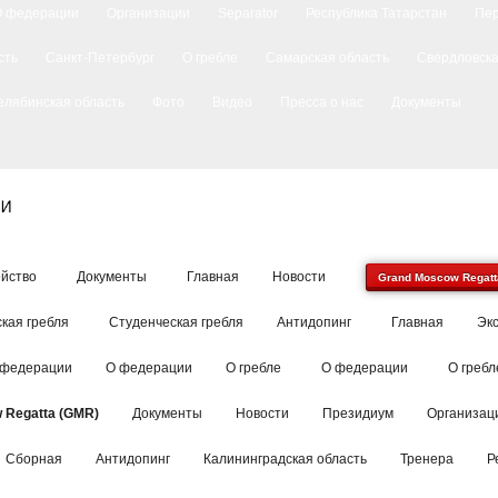
О федерации
Организации
Separator
Республика Татарстан
Пе
сть
Санкт-Петербург
О гребле
Самарская область
Свердловска
елябинская область
Фото
Видео
Пресса о нас
Документы
йство
Документы
Главная
Новости
Grand Moscow Regatt
кая гребля
Студенческая гребля
Антидопинг
Главная
Эк
 федерации
О федерации
О гребле
О федерации
О гребл
 Regatta (GMR)
Документы
Новости
Президиум
Организац
Сборная
Антидопинг
Калининградская область
Тренера
Р