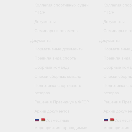
Коллегия спортивных судей
Коллегия спор
ФГСР
ФГСР
Документы
Документы
Семинары и экзамены
Семинары и э
Документы
Документы
Нормативные документы
Нормативные 
Правила вида спорта
Правила вида 
Сборные команды
Сборные ком
Списки сборных команд
Списки сборн
Подготовка спортивного
Подготовка сп
резерва
резерва
Решения Президиума ФГСР
Решения През
Архив документов
Архив докумен
Совместные
Совмест
мероприятия, проводимые
мероприятия,