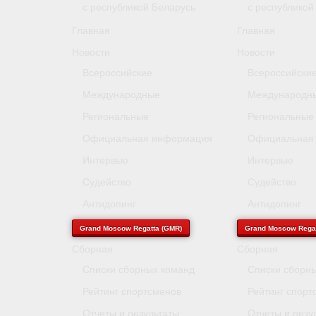
с республикой Беларусь
с республикой
Главная
Главная
Новости
Новости
Всероссийские
Всероссийски
Международные
Международн
Региональные
Региональные
Официальная информация
Официальная
Интервью
Интервью
Судейство
Судейство
Антидопинг
Антидопинг
Grand Moscow Regatta (GMR)
Grand Moscow Regat
Сборная
Сборная
Списки сборных команд
Списки сборн
Рейтинг спортсменов
Рейтинг спорт
Отчеты и результаты
Отчеты и резу