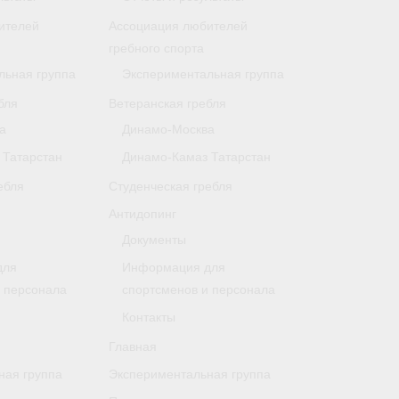
ителей
Ассоциация любителей
гребного спорта
льная группа
Экспериментальная группа
бля
Ветеранская гребля
а
Динамо-Москва
 Татарстан
Динамо-Камаз Татарстан
ебля
Студенческая гребля
Антидопинг
Документы
для
Информация для
и персонала
спортсменов и персонала
Контакты
Главная
ная группа
Экспериментальная группа