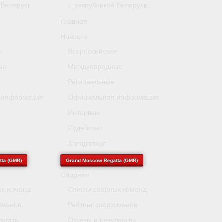
 Беларусь
с республикой Беларусь
Главная
Новости
е
Всероссийские
ые
Международные
Региональные
 информация
Официальная информация
Интервью
Судейство
Антидопинг
ta (GMR)
Grand Moscow Regatta (GMR)
Сборная
ых команд
Списки сборных команд
сменов
Рейтинг спортсменов
льтаты
Отчеты и результаты