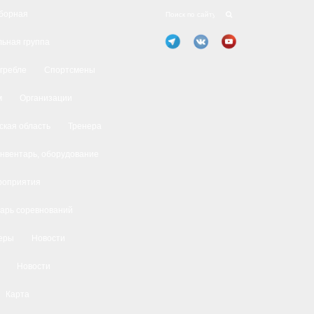
борная
ьная группа
 гребле
Спортсмены
м
Организации
ская область
Тренера
нвентарь, оборудование
роприятия
арь соревнований
еры
Новости
Новости
Карта