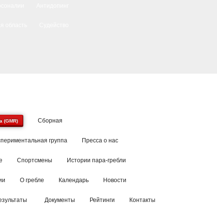
рсоналии
Антидопинг
я область
Судейство
Сборная
a (GMR)
спериментальная группа
Пресса о нас
е
Спортсмены
Истории пара-гребли
ии
О гребле
Календарь
Новости
езультаты
Документы
Рейтинги
Контакты