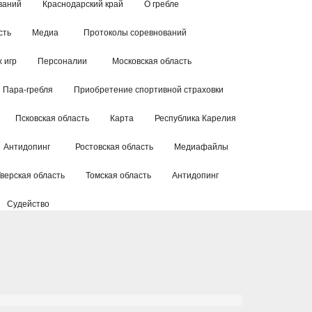
ваний
Краснодарский край
О гребле
сть
Медиа
Протоколы соревнований
 игр
Персоналии
Московская область
Пара-гребля
Приобретение спортивной страховки
Псковская область
Карта
Республика Карелия
Антидопинг
Ростовская область
Медиафайлы
Тверская область
Томская область
Антидопинг
Судейство