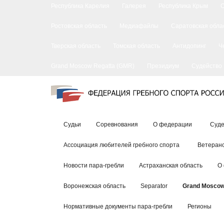
Республика Карелия
Галерея
Республика Крым
Ростовская область
Медиафайлы
Саратовская обла
Тверская область
Томская область
Антидопинг
Ч
Grand Moscow Regatta (GMR)
Президиум
Судейство
Судьи
Соревнования
О федерации
Суде
Ассоциация любителей гребного спорта
Ветеранс
Новости пара-гребли
Астраханская область
О
Воронежская область
Separator
Grand Moscow
Нормативные документы пара-гребли
Регионы