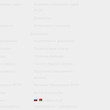
тивных судей
Коллегия спортивных судей
ФГСР
Документы
кзамены
Семинары и экзамены
Документы
документы
Нормативные документы
спорта
Правила вида спорта
анды
Сборные команды
ых команд
Списки сборных команд
ортивного
Подготовка спортивного
резерва
идиума ФГСР
Решения Президиума ФГСР
тов
Архив документов
ные
Совместные
 проводимые
мероприятия, проводимые