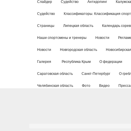
Слайдер
Судейство
Антидопинг
Калужска
Судейство
Классификаторы. Классификация спор
Страницы
Липецкая область
Календарь соре
Наши спортсмены и тренеры
Новости
Реглам
Новости
Новгородская область
Новосибирская
Галерея
Республика Крым
О федерации
Саратовская область
Санкт-Петербург
О греб
Челябинская область
Фото
Видео
Пресса