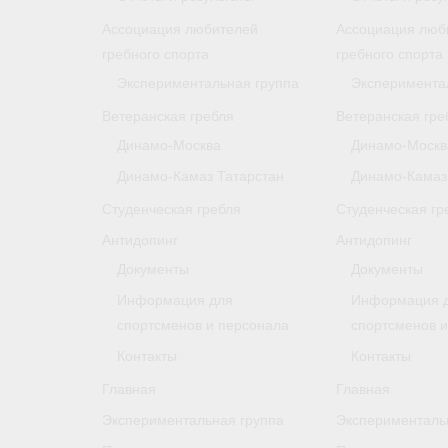
Ассоциация любителей
Ассоциация люб
гребного спорта
гребного спорта
Экспериментальная группа
Эксперимента
Ветеранская гребля
Ветеранская гре
Динамо-Москва
Динамо-Москв
Динамо-Камаз Татарстан
Динамо-Камаз
Студенческая гребля
Студенческая гр
Антидопинг
Антидопинг
Документы
Документы
Информация для
Информация 
спортсменов и персонала
спортсменов 
Контакты
Контакты
Главная
Главная
Экспериментальная группа
Эксперименталь