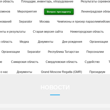
я область
Площадки, инвентарь, оборудование
Результаты соревно
тсменов
Мероприятия
Ленинградская обла
Вопрос президенту
внований
Separator
Москва
Чемпионы и призер параолимпийских
енты и результаты
Старая версия сайта
Нижегородская область
 область
Медиа
Документы
Дни рождения
Организации
Организации
Separator
Республика Татарстан
Персоналии
ле
Самарская область
Свердловская область
Судейство
 о нас
Документы
Grand Moscow Regatta (GMR)
Президиум
НОВОСТИ