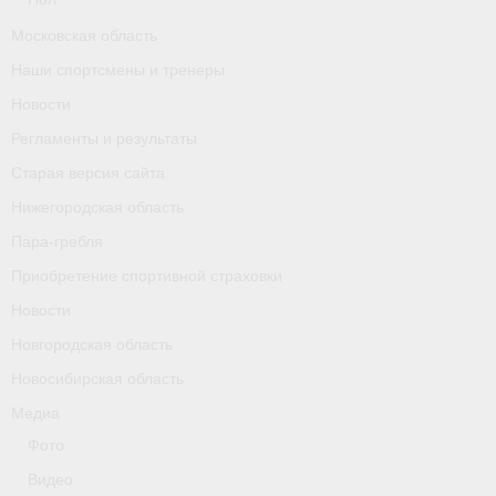
Календарь соревнований
Московская область
Наши спортсмены и тренеры
Separator
Новости
Москва
Регламенты и результаты
Чемпионы и призер параолимпийских игр
Старая версия сайта
Нижегородская область
Персоналии
Пара-гребля
- Организации
Приобретение спортивной страховки
- Профили
Новости
Новгородская область
- Классы
Новосибирская область
- Пол
Медиа
Фото
Московская область
Видео
Наши спортсмены и тренеры