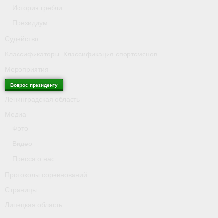
История гребли
Президиум
Судейство
Классификаторы. Классификация спортсменов
Мероприятия
Вопрос президенту
Ленинградская область
Медиа
Фото
Видео
Пресса о нас
Протоколы соревнований
Страницы
Липецкая область