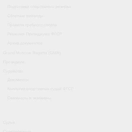
Медиафайлы
Подготовка спортивного резерва
Сборные команды
Саратовская область
Правила гребного спорта
Санкт-Петербург
Решения Президиума ФГСР
О гребле
Архив документов
Grand Moscow Regatta (GMR)
- Дисциплины гребного спорта
Президиум
- История гребли
Судейство
- Наши олимпийские чемпионы
Документы
Коллегия спортивных судей ФГСР
Самарская область
Семинары и экзамены
Свердловская область
Судейство
Судьи
- Семинары и экзамены
Соревнования