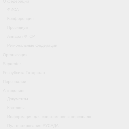
О федерации
- Фото
ФИСА
- Видео
Конференция
Президиум
- Пресса о нас
Аппарат ФГСР
Документы
Региональные федерации
- Архив документов
Организации
Separator
- Нормативные документы
Республика Татарстан
- Подготовка спортивного резерва
Персоналии
- Правила гребного спорта
Антидопинг
Документы
Дни рождения
Контакты
Организации
Информация для спортсменов и персонала
Псковская область
Пул тестирования РУСАДА