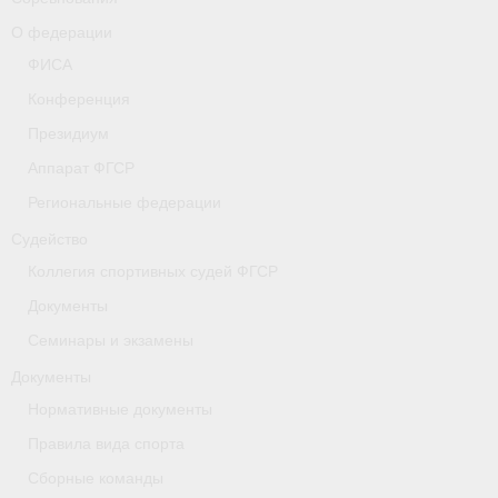
- Коллегия спортивных судей ФГСР
О федерации
ФИСА
- Документы
Конференция
Тверская область
Президиум
Аппарат ФГСР
Томская область
Региональные федерации
Антидопинг
Судейство
- Информация для спортсменов и персонала
Коллегия спортивных судей ФГСР
Документы
- Документы
Семинары и экзамены
- Пул тестирования РУСАДА
Документы
- Контакты
Нормативные документы
Правила вида спорта
Челябинская область
Сборные команды
Фото