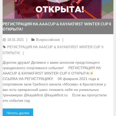
- Документы
- Семинары и экзамены
РЕГИСТРАЦИЯ НА AAACUP & KAYAKFIRST WINTER CUP II
ОТКРЫТА!
Документы
18.01.2021
Всероссийские
- Нормативные документы
РЕГИСТРАЦИЯ НА AAACUP & KAYAKFIRST WINTER CUP II
- Правила вида спорта
ОТКРЫТА!
Дорогие друзья! Делимся с вами анонсом предстоящего
- Сборные команды
грандиозного спортивного события! ⠀ РЕГИСТРАЦИЯ НА
AAACUP & KAYAKFIRST WINTER CUP II ОТКРЫТА!
- Списки сборных команд
ССЫЛКА НА РЕГИСТРАЦИЮ! ⠀ 06 февраля 2021 года в
спортивном зале Гребного канала «Москва» в Крылатском у
- Подготовка спортивного резерва
вас есть прекрасный шанс показать себя на уникальных
тренажерах @kayakfirst @kayakfirst.ru ⠀ Если вы пропустили
- Решения Президиума ФГСР
это событие год
- Архив документов
Читать далее