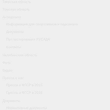
Тверская область
Томская область
Организации
Антидопинг
Separator
Информация для спортсменов и персонала
Республика Татарстан
Документы
Пул тестирования РУСАДА
Персоналии
Контакты
Антидопинг
Челябинская область
- Документы
Фото
Видео
- Контакты
Пресса о нас
- Информация для спортсменов и персонала
Пресса о ФГСР в 2015
- Пул тестирования РУСАДА
Пресса о ФГСР в 2016
Документы
Ростовская область
Нормативные документы