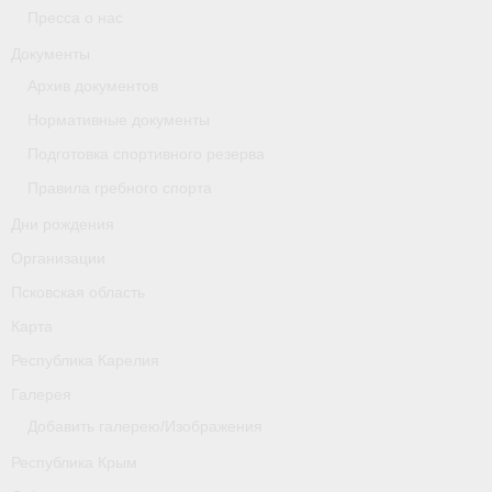
Пресса о нас
Новости
Документы
Архив документов
Регламенты и результаты
Нормативные документы
Старая версия сайта
Подготовка спортивного резерва
Нижегородская область
Правила гребного спорта
Дни рождения
Пара-гребля
Организации
Приобретение спортивной страховки
Псковская область
Новости
Карта
Республика Карелия
Новгородская область
Галерея
Новосибирская область
Добавить галерею/Изображения
Медиа
Республика Крым