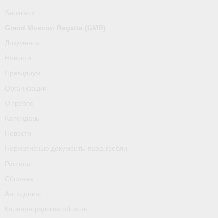
О гребле
Separator
Календарь
Grand Moscow Regatta (GMR)
Документы
Новости
Новости
Нормативные документы пара-гребли
Президиум
Регионы
Организации
О гребле
Сборная
Календарь
Антидопинг
Новости
Нормативные документы пара-гребли
Калининградская область
Регионы
Тренера
Сборная
Результаты
Антидопинг
Калининградская область
- Регламенты и результаты