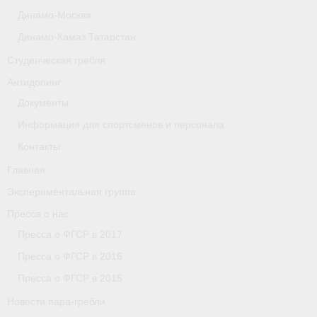
Динамо-Москва
Астраханская область
Динамо-Камаз Татарстан
О федерации
Студенческая гребля
О федерации
Антидопинг
Документы
О гребле
Информация для спортсменов и персонала
- Дисциплины гребного спорта
Контакты
- История гребли
Главная
Экспериментальная группа
- Наши олимпийские чемпионы
Пресса о нас
О федерации
Пресса о ФГСР в 2017
Пресса о ФГСР в 2016
- Аппарат ФГСР
Пресса о ФГСР в 2015
- Конференция
Новости пара-гребли
- Региональные федерации