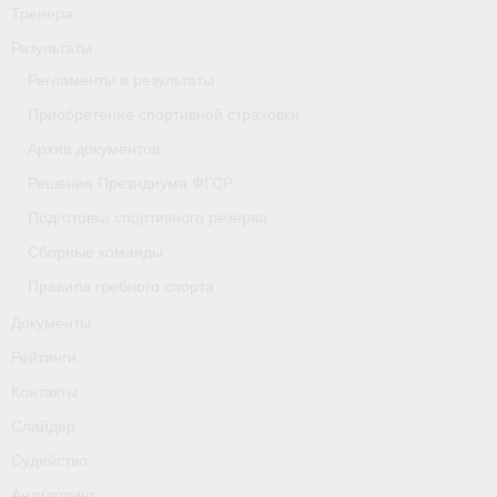
Тренера
- Приобретение спортивной страховки
Результаты
- Архив документов
Регламенты и результаты
Приобретение спортивной страховки
- Решения Президиума ФГСР
Архив документов
- Подготовка спортивного резерва
Решения Президиума ФГСР
- Сборные команды
Подготовка спортивного резерва
Сборные команды
- Правила гребного спорта
Правила гребного спорта
Документы
Документы
Рейтинги
Рейтинги
Контакты
Контакты
Слайдер
Слайдер
Судейство
Антидопинг
Судейство