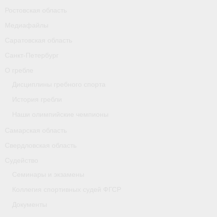
Ростовская область
Карта
Медиафайлы
Республика Карелия
Саратовская область
Галерея
Санкт-Петербург
О гребле
- Добавить галерею/Изображения
Дисциплины гребного спорта
Республика Крым
История гребли
Наши олимпийские чемпионы
О федерации
Самарская область
- ФИСА
Свердловская область
- Конференция
Судейство
Семинары и экзамены
- Президиум
Коллегия спортивных судей ФГСР
- Аппарат ФГСР
Документы
- Региональные федерации