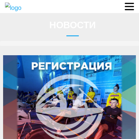
Судьи
НОВОСТИ
Соревнования
О федерации
- ФИСА
- Конференция
- Президиум
- Аппарат ФГСР
- Региональные федерации
Судейство
- Коллегия спортивных судей ФГСР