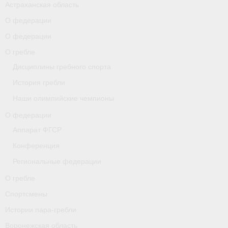
Астраханская область
О федерации
О гребле
О федерации
Спортсмены
О гребле
Истории пара-гребли
Дисциплины гребного спорта
История гребли
Воронежская область
Наши олимпийские чемпионы
Separator
О федерации
Grand Moscow Regatta (GMR)
Аппарат ФГСР
Конференция
Документы
Региональные федерации
Новости
О гребле
Президиум
Спортсмены
Истории пара-гребли
Организации
Воронежская область