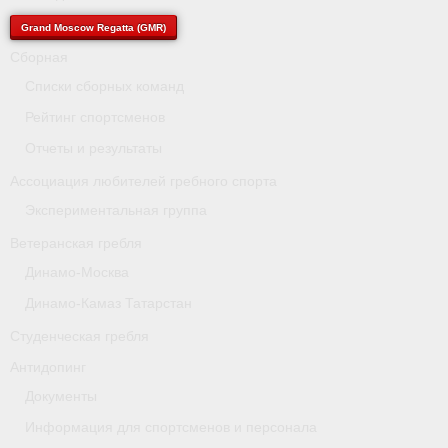
- Архив документов
Grand Moscow Regatta (GMR)
Grand Moscow Regatta (GMR)
Сборная
Списки сборных команд
Президиум
Рейтинг спортсменов
Судейство
Отчеты и результаты
- Документы
Ассоциация любителей гребного спорта
Экспериментальная группа
- Коллегия спортивных судей ФГСР
Ветеранская гребля
- Семинары и экзамены
Динамо-Москва
Динамо-Камаз Татарстан
Студенческая гребля
Антидопинг
Документы
Информация для спортсменов и персонала