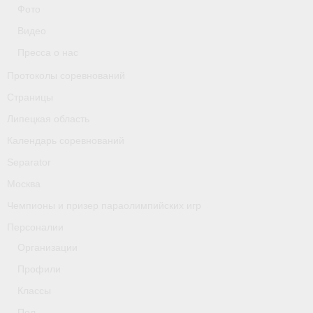
Классификаторы. Классификация спортсменов
Фото
Видео
Мероприятия
Пресса о нас
Вопрос президенту
Протоколы соревнований
Ленинградская область
Страницы
Липецкая область
Медиа
Календарь соревнований
- Фото
Separator
Москва
- Видео
Чемпионы и призер параолимпийских игр
- Пресса о нас
Персоналии
Протоколы соревнований
Организации
Профили
Страницы
Классы
Липецкая область
Пол