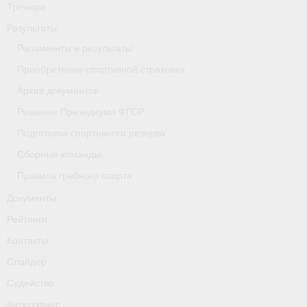
Тренера
- Приобретение спортивной страховки
Результаты
- Архив документов
Регламенты и результаты
Приобретение спортивной страховки
- Решения Президиума ФГСР
Архив документов
- Подготовка спортивного резерва
Решения Президиума ФГСР
Подготовка спортивного резерва
- Сборные команды
Сборные команды
- Правила гребного спорта
Правила гребного спорта
Документы
Документы
Рейтинги
Рейтинги
Контакты
Контакты
Слайдер
Слайдер
Судейство
Антидопинг
Судейство