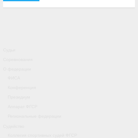
-
Совместные мероприятия, проводимые с
республикой Беларусь
Главная
Новости
- Всероссийские
Судьи
Соревнования
- Международные
О федерации
- Региональные
ФИСА
- Официальная информация
Конференция
Президиум
- Интервью
Аппарат ФГСР
- Судейство
Региональные федерации
- Антидопинг
Судейство
Коллегия спортивных судей ФГСР