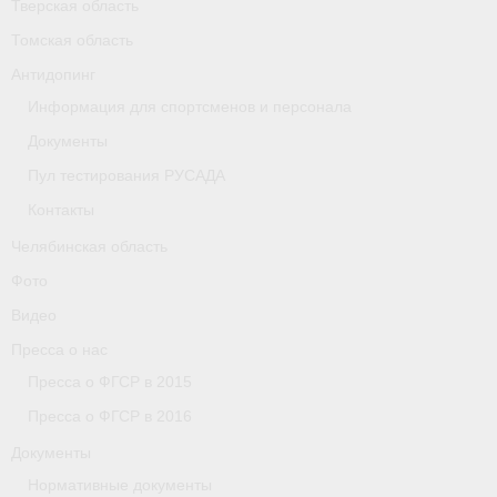
Тверская область
Томская область
Организации
Антидопинг
Separator
Информация для спортсменов и персонала
Республика Татарстан
Документы
Пул тестирования РУСАДА
Персоналии
Контакты
Антидопинг
Челябинская область
- Документы
Фото
Видео
- Контакты
Пресса о нас
- Информация для спортсменов и персонала
Пресса о ФГСР в 2015
Пресса о ФГСР в 2016
- Пул тестирования РУСАДА
Документы
Ростовская область
Нормативные документы