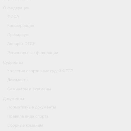
- Коллегия спортивных судей ФГСР
О федерации
ФИСА
- Документы
Конференция
Тверская область
Президиум
Аппарат ФГСР
Томская область
Региональные федерации
Антидопинг
Судейство
- Информация для спортсменов и персонала
Коллегия спортивных судей ФГСР
Документы
- Документы
Семинары и экзамены
- Пул тестирования РУСАДА
Документы
- Контакты
Нормативные документы
Правила вида спорта
Челябинская область
Сборные команды
Фото