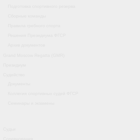
Медиафайлы
Подготовка спортивного резерва
Сборные команды
Саратовская область
Правила гребного спорта
Санкт-Петербург
Решения Президиума ФГСР
О гребле
Архив документов
Grand Moscow Regatta (GMR)
- Дисциплины гребного спорта
Президиум
- История гребли
Судейство
- Наши олимпийские чемпионы
Документы
Коллегия спортивных судей ФГСР
Самарская область
Семинары и экзамены
Свердловская область
Судейство
Судьи
- Семинары и экзамены
Соревнования