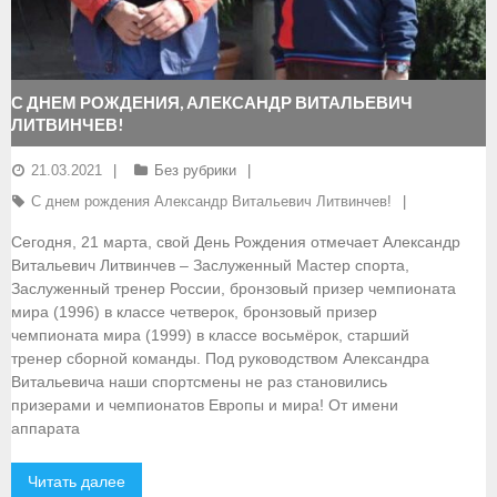
- Документы
- Семинары и экзамены
С ДНЕМ РОЖДЕНИЯ, АЛЕКСАНДР ВИТАЛЬЕВИЧ
ЛИТВИНЧЕВ!
Документы
21.03.2021
Без рубрики
- Нормативные документы
С днем рождения Александр Витальевич Литвинчев!
- Правила вида спорта
Сегодня, 21 марта, свой День Рождения отмечает Александр
Витальевич Литвинчев – Заслуженный Мастер спорта,
- Сборные команды
Заслуженный тренер России, бронзовый призер чемпионата
мира (1996) в классе четверок, бронзовый призер
- Списки сборных команд
чемпионата мира (1999) в классе восьмёрок, старший
тренер сборной команды. Под руководством Александра
- Подготовка спортивного резерва
Витальевича наши спортсмены не раз становились
призерами и чемпионатов Европы и мира! От имени
- Решения Президиума ФГСР
аппарата
- Архив документов
Читать далее