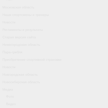
Календарь соревнований
Московская область
Наши спортсмены и тренеры
Separator
Новости
Москва
Регламенты и результаты
Чемпионы и призер параолимпийских игр
Старая версия сайта
Нижегородская область
Персоналии
Пара-гребля
- Организации
Приобретение спортивной страховки
Новости
- Профили
Новгородская область
- Классы
Новосибирская область
- Пол
Медиа
Фото
Московская область
Видео
Наши спортсмены и тренеры