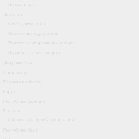
Пресса о нас
Новости
Документы
Архив документов
Регламенты и результаты
Нормативные документы
Старая версия сайта
Подготовка спортивного резерва
Нижегородская область
Правила гребного спорта
Дни рождения
Пара-гребля
Организации
Приобретение спортивной страховки
Псковская область
Новости
Карта
Республика Карелия
Новгородская область
Галерея
Новосибирская область
Добавить галерею/Изображения
Медиа
Республика Крым