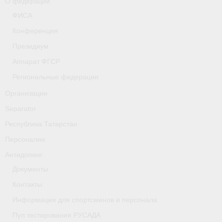
О федерации
- Фото
ФИСА
- Видео
Конференция
Президиум
- Пресса о нас
Аппарат ФГСР
Документы
Региональные федерации
- Архив документов
Организации
Separator
- Нормативные документы
Республика Татарстан
- Подготовка спортивного резерва
Персоналии
- Правила гребного спорта
Антидопинг
Документы
Дни рождения
Контакты
Организации
Информация для спортсменов и персонала
Псковская область
Пул тестирования РУСАДА