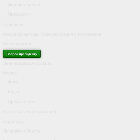
История гребли
Президиум
Судейство
Классификаторы. Классификация спортсменов
Мероприятия
Вопрос президенту
Ленинградская область
Медиа
Фото
Видео
Пресса о нас
Протоколы соревнований
Страницы
Липецкая область