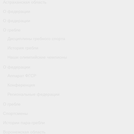
Астраханская область
О федерации
О гребле
О федерации
Спортсмены
О гребле
Истории пара-гребли
Дисциплины гребного спорта
История гребли
Воронежская область
Наши олимпийские чемпионы
Separator
О федерации
Grand Moscow Regatta (GMR)
Аппарат ФГСР
Конференция
Документы
Региональные федерации
Новости
О гребле
Президиум
Спортсмены
Истории пара-гребли
Организации
Воронежская область