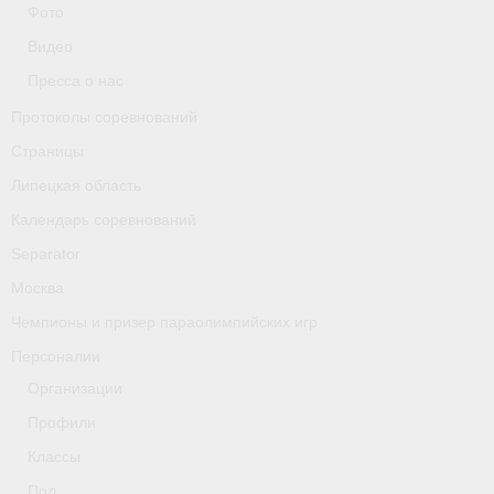
Фото
Классификаторы. Классификация спортсменов
Видео
Мероприятия
Пресса о нас
Вопрос президенту
Протоколы соревнований
Страницы
Ленинградская область
Липецкая область
Медиа
Календарь соревнований
- Фото
Separator
Москва
- Видео
Чемпионы и призер параолимпийских игр
- Пресса о нас
Персоналии
Протоколы соревнований
Организации
Профили
Страницы
Классы
Липецкая область
Пол