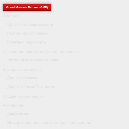
- Архив документов
Grand Moscow Regatta (GMR)
Grand Moscow Regatta (GMR)
Сборная
Списки сборных команд
Президиум
Рейтинг спортсменов
Судейство
Отчеты и результаты
Ассоциация любителей гребного спорта
- Документы
Экспериментальная группа
- Коллегия спортивных судей ФГСР
Ветеранская гребля
- Семинары и экзамены
Динамо-Москва
Динамо-Камаз Татарстан
Студенческая гребля
Антидопинг
Документы
Информация для спортсменов и персонала