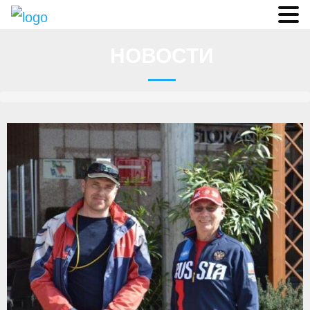
Судьи
НОВОСТИ
Соревнования
О федерации
- ФИСА
- Конференция
- Президиум
- Аппарат ФГСР
- Региональные федерации
Судейство
- Коллегия спортивных судей ФГСР