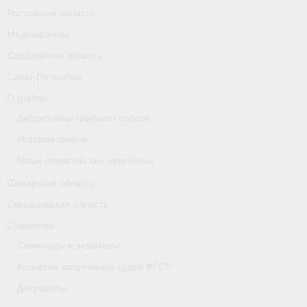
Ростовская область
Карта
Медиафайлы
Республика Карелия
Саратовская область
Галерея
Санкт-Петербург
О гребле
- Добавить галерею/Изображения
Дисциплины гребного спорта
Республика Крым
История гребли
Наши олимпийские чемпионы
О федерации
Самарская область
- ФИСА
Свердловская область
- Конференция
Судейство
Семинары и экзамены
- Президиум
Коллегия спортивных судей ФГСР
- Аппарат ФГСР
Документы
- Региональные федерации