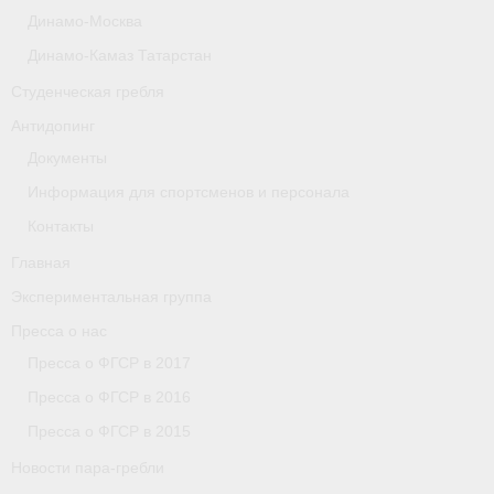
Динамо-Москва
Астраханская область
Динамо-Камаз Татарстан
О федерации
Студенческая гребля
О федерации
Антидопинг
Документы
О гребле
Информация для спортсменов и персонала
- Дисциплины гребного спорта
Контакты
- История гребли
Главная
Экспериментальная группа
- Наши олимпийские чемпионы
Пресса о нас
О федерации
Пресса о ФГСР в 2017
Пресса о ФГСР в 2016
- Аппарат ФГСР
Пресса о ФГСР в 2015
- Конференция
Новости пара-гребли
- Региональные федерации