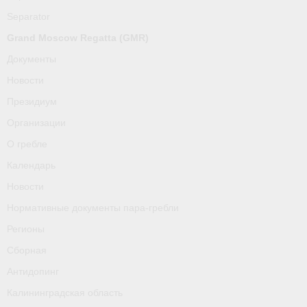
О гребле
Separator
Календарь
Grand Moscow Regatta (GMR)
Документы
Новости
Новости
Нормативные документы пара-гребли
Президиум
Организации
Регионы
О гребле
Сборная
Календарь
Антидопинг
Новости
Нормативные документы пара-гребли
Калининградская область
Регионы
Тренера
Сборная
Результаты
Антидопинг
Калининградская область
- Регламенты и результаты