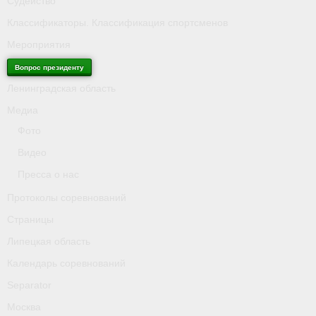
Судейство
Классификаторы. Классификация спортсменов
Мероприятия
Вопрос президенту
Ленинградская область
Медиа
Фото
Видео
Пресса о нас
Протоколы соревнований
Страницы
Липецкая область
Календарь соревнований
Separator
Москва