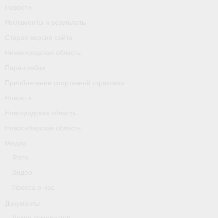
Новости
Календарь соревнований
Регламенты и результаты
Separator
Старая версия сайта
Нижегородская область
Москва
Пара-гребля
Чемпионы и призер параолимпийских игр
Приобретение спортивной страховки
Персоналии
Новости
Новгородская область
- Организации
Новосибирская область
- Профили
Медиа
- Классы
Фото
Видео
- Пол
Пресса о нас
Московская область
Документы
Архив документов
Наши спортсмены и тренеры