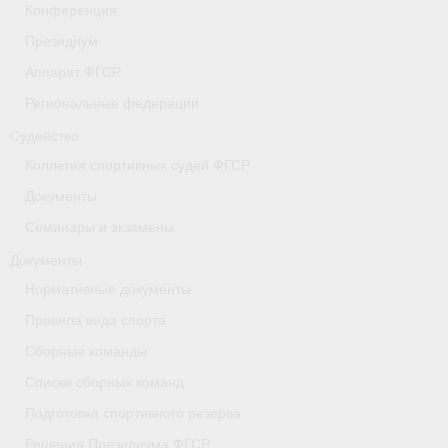
Конференция
- Коллегия спортивных судей ФГСР
Президиум
- Документы
Аппарат ФГСР
Региональные федерации
Тверская область
Судейство
Томская область
Коллегия спортивных судей ФГСР
Антидопинг
Документы
Семинары и экзамены
- Информация для спортсменов и персонала
Документы
- Документы
Нормативные документы
Правила вида спорта
- Пул тестирования РУСАДА
Сборные команды
- Контакты
Списки сборных команд
Челябинская область
Подготовка спортивного резерва
Решения Президиума ФГСР
Фото