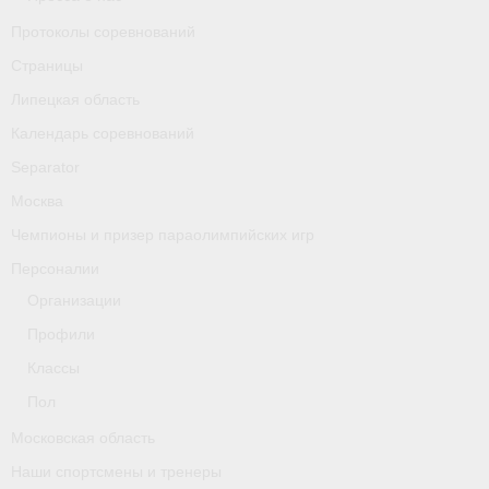
Классификаторы. Классификация спортсменов
Протоколы соревнований
Мероприятия
Страницы
Липецкая область
Вопрос президенту
Календарь соревнований
Ленинградская область
Separator
Медиа
Москва
Чемпионы и призер параолимпийских игр
- Фото
Персоналии
- Видео
Организации
Профили
- Пресса о нас
Классы
Протоколы соревнований
Пол
Страницы
Московская область
Наши спортсмены и тренеры
Липецкая область