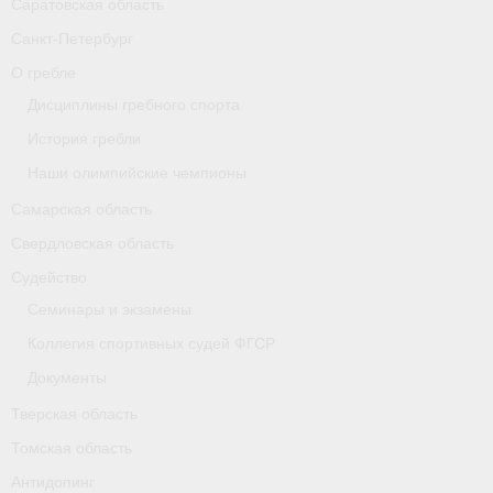
Саратовская область
Карта
Санкт-Петербург
О гребле
Республика Карелия
Дисциплины гребного спорта
Галерея
История гребли
- Добавить галерею/Изображения
Наши олимпийские чемпионы
Самарская область
Республика Крым
Свердловская область
О федерации
Судейство
- ФИСА
Семинары и экзамены
Коллегия спортивных судей ФГСР
- Конференция
Документы
- Президиум
Тверская область
- Аппарат ФГСР
Томская область
Антидопинг
- Региональные федерации