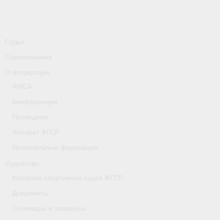
-
Совместные мероприятия, проводимые с
республикой Беларусь
Главная
Судьи
Новости
Соревнования
О федерации
- Всероссийские
ФИСА
- Международные
Конференция
- Региональные
Президиум
Аппарат ФГСР
- Официальная информация
Региональные федерации
- Интервью
Судейство
Коллегия спортивных судей ФГСР
- Судейство
Документы
- Антидопинг
Семинары и экзамены