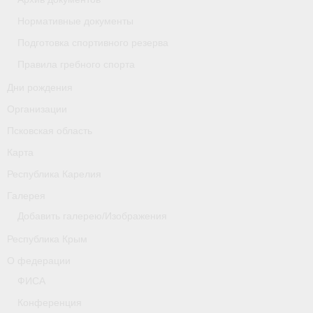
Нормативные документы
Новости
Подготовка спортивного резерва
Регламенты и результаты
Правила гребного спорта
Дни рождения
Старая версия сайта
Организации
Нижегородская область
Псковская область
Пара-гребля
Карта
Республика Карелия
Приобретение спортивной страховки
Галерея
Новости
Добавить галерею/Изображения
Новгородская область
Республика Крым
О федерации
Новосибирская область
ФИСА
Медиа
Конференция