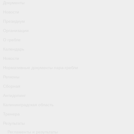
Документы
О гребле
Новости
Календарь
Президиум
Новости
Организации
О гребле
Нормативные документы пара-гребли
Календарь
Регионы
Новости
Сборная
Нормативные документы пара-гребли
Регионы
Антидопинг
Сборная
Калининградская область
Антидопинг
Тренера
Калининградская область
Тренера
Результаты
Результаты
- Регламенты и результаты
Регламенты и результаты