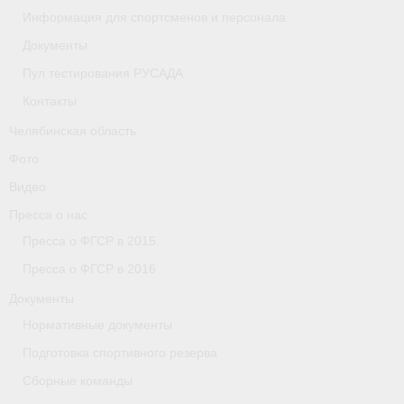
Информация для спортсменов и персонала
Организации
Документы
Пул тестирования РУСАДА
Separator
Контакты
Республика Татарстан
Челябинская область
Персоналии
Фото
Видео
Антидопинг
Пресса о нас
- Документы
Пресса о ФГСР в 2015
- Контакты
Пресса о ФГСР в 2016
Документы
- Информация для спортсменов и персонала
Нормативные документы
- Пул тестирования РУСАДА
Подготовка спортивного резерва
Ростовская область
Сборные команды