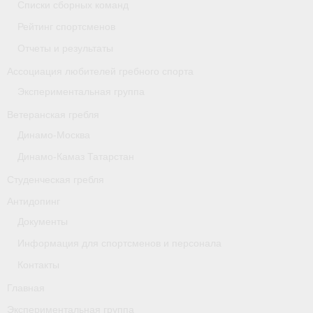
Списки сборных команд
- Архив документов
Рейтинг спортсменов
Grand Moscow Regatta (GMR)
Отчеты и результаты
Президиум
Ассоциация любителей гребного спорта
Экспериментальная группа
Судейство
Ветеранская гребля
- Документы
Динамо-Москва
- Коллегия спортивных судей ФГСР
Динамо-Камаз Татарстан
Студенческая гребля
- Семинары и экзамены
Антидопинг
Документы
Информация для спортсменов и персонала
Контакты
Главная
Экспериментальная группа