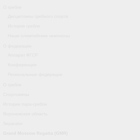
О гребле
О гребле
Дисциплины гребного спорта
История гребли
Спортсмены
Наши олимпийские чемпионы
Истории пара-гребли
О федерации
Воронежская область
Аппарат ФГСР
Конференция
Separator
Региональные федерации
Grand Moscow Regatta (GMR)
О гребле
Документы
Спортсмены
Истории пара-гребли
Новости
Воронежская область
Президиум
Separator
Организации
Grand Moscow Regatta (GMR)