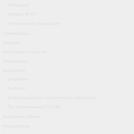
- Фото
Президиум
Аппарат ФГСР
- Видео
Региональные федерации
- Пресса о нас
Организации
Документы
Separator
Республика Татарстан
- Архив документов
Персоналии
- Нормативные документы
Антидопинг
Документы
- Подготовка спортивного резерва
Контакты
- Правила гребного спорта
Информация для спортсменов и персонала
Дни рождения
Пул тестирования РУСАДА
Ростовская область
Организации
Медиафайлы
Псковская область