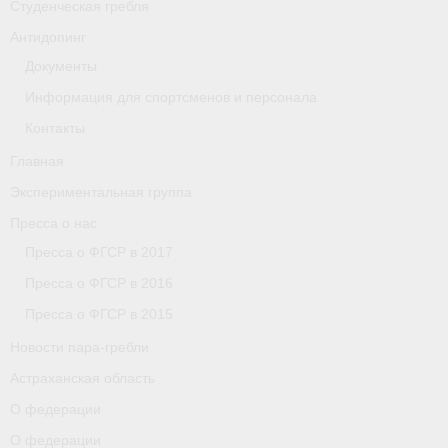
Студенческая гребля
Астраханская область
Антидопинг
Документы
О федерации
Информация для спортсменов и персонала
О федерации
Контакты
О гребле
Главная
Экспериментальная группа
- Дисциплины гребного спорта
Пресса о нас
- История гребли
Пресса о ФГСР в 2017
- Наши олимпийские чемпионы
Пресса о ФГСР в 2016
Пресса о ФГСР в 2015
О федерации
Новости пара-гребли
- Аппарат ФГСР
Астраханская область
- Конференция
О федерации
О федерации
- Региональные федерации