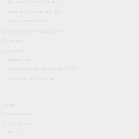
Правила гребного спорта
Медиафайлы
Решения Президиума ФГСР
Саратовская область
Архив документов
Санкт-Петербург
Grand Moscow Regatta (GMR)
Президиум
О гребле
Судейство
- Дисциплины гребного спорта
Документы
Коллегия спортивных судей ФГСР
- История гребли
Семинары и экзамены
- Наши олимпийские чемпионы
Самарская область
Судьи
Свердловская область
Соревнования
Судейство
О федерации
ФИСА
- Семинары и экзамены