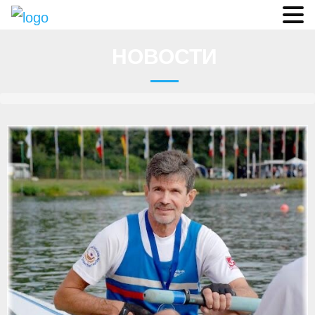
Судьи
НОВОСТИ
Соревнования
О федерации
- ФИСА
- Конференция
- Президиум
- Аппарат ФГСР
- Региональные федерации
Судейство
- Коллегия спортивных судей ФГСР