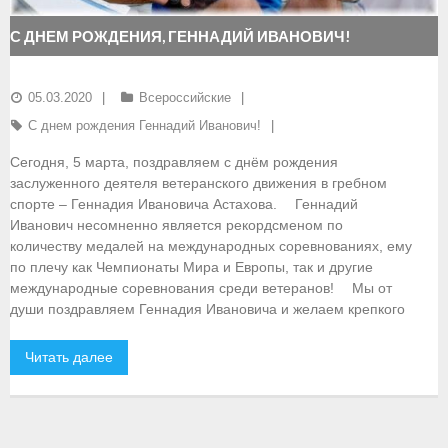
- Документы
С ДНЕМ РОЖДЕНИЯ, ГЕННАДИЙ ИВАНОВИЧ!
- Семинары и экзамены
05.03.2020
Всероссийские
Документы
С днем рождения Геннадий Иванович!
- Нормативные документы
Сегодня, 5 марта, поздравляем с днём рождения
заслуженного деятеля ветеранского движения в гребном
- Правила вида спорта
спорте – Геннадия Ивановича Астахова. ⠀ Геннадий
Иванович несомненно является рекордсменом по
- Сборные команды
количеству медалей на международных соревнованиях, ему
по плечу как Чемпионаты Мира и Европы, так и другие
- Списки сборных команд
международные соревнования среди ветеранов! ⠀ Мы от
души поздравляем Геннадия Ивановича и желаем крепкого
- Подготовка спортивного резерва
Читать далее
- Решения Президиума ФГСР
- Архив документов