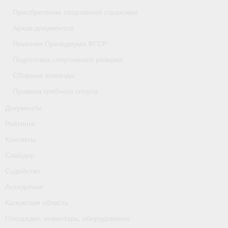
Приобретение спортивной страховки
- Приобретение спортивной страховки
Архив документов
- Архив документов
Решения Президиума ФГСР
- Решения Президиума ФГСР
Подготовка спортивного резерва
Сборные команды
- Подготовка спортивного резерва
Правила гребного спорта
- Сборные команды
Документы
- Правила гребного спорта
Рейтинги
Контакты
Документы
Слайдер
Рейтинги
Судейство
Контакты
Антидопинг
Калужская область
Слайдер
Площадки, инвентарь, оборудование
Судейство