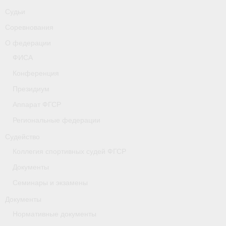
-
Совместные мероприятия, проводимые с
Судьи
республикой Беларусь
Соревнования
Главная
О федерации
Новости
ФИСА
Конференция
- Всероссийские
Президиум
- Международные
Аппарат ФГСР
- Региональные
Региональные федерации
Судейство
- Официальная информация
Коллегия спортивных судей ФГСР
- Интервью
Документы
Семинары и экзамены
- Судейство
Документы
- Антидопинг
Нормативные документы