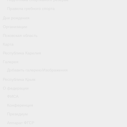
Правила гребного спорта
Новости
Дни рождения
Регламенты и результаты
Организации
Старая версия сайта
Псковская область
Карта
Нижегородская область
Республика Карелия
Пара-гребля
Галерея
Добавить галерею/Изображения
Приобретение спортивной страховки
Республика Крым
Новости
О федерации
Новгородская область
ФИСА
Конференция
Новосибирская область
Президиум
Медиа
Аппарат ФГСР