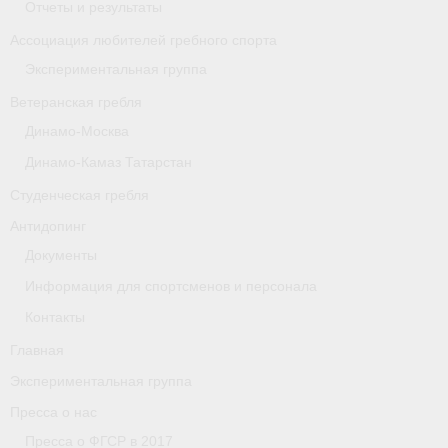
Отчеты и результаты
- Архив документов
Ассоциация любителей гребного спорта
Grand Moscow Regatta (GMR)
Экспериментальная группа
Президиум
Ветеранская гребля
Динамо-Москва
Судейство
Динамо-Камаз Татарстан
- Документы
Студенческая гребля
- Коллегия спортивных судей ФГСР
Антидопинг
Документы
- Семинары и экзамены
Информация для спортсменов и персонала
Контакты
Главная
Экспериментальная группа
Пресса о нас
Пресса о ФГСР в 2017