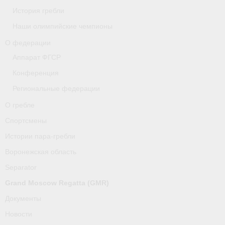
История гребли
О гребле
Наши олимпийские чемпионы
Спортсмены
О федерации
Аппарат ФГСР
Истории пара-гребли
Конференция
Воронежская область
Региональные федерации
Separator
О гребле
Спортсмены
Grand Moscow Regatta (GMR)
Истории пара-гребли
Документы
Воронежская область
Separator
Новости
Grand Moscow Regatta (GMR)
Президиум
Документы
Организации
Новости