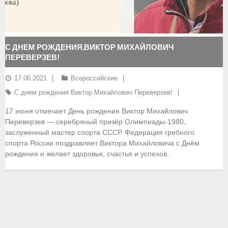
- Документы
- Семинары и экзамены
С ДНЕМ РОЖДЕНИЯ,ВИКТОР МИХАЙЛОВИЧ
ПЕРЕВЕРЗЕВ!
Документы
17.06.2021
Всероссийские
- Нормативные документы
С днем рождения Виктор Михайлович Переверзев!
- Правила вида спорта
17 июня отмечает День рождения Виктор Михайлович
Переверзев — серебряный призёр Олимпиады-1980,
- Сборные команды
заслуженный мастер спорта СССР. Федерация гребного
спорта России поздравляет Виктора Михайловича с Днём
- Списки сборных команд
рождения и желает здоровья, счастья и успехов.
- Подготовка спортивного резерва
- Решения Президиума ФГСР
- Архив документов