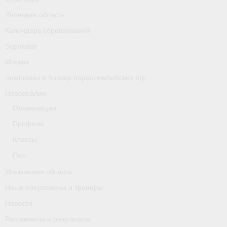
Классификаторы. Классификация спортсменов
Липецкая область
Мероприятия
Календарь соревнований
Separator
Вопрос президенту
Москва
Ленинградская область
Чемпионы и призер параолимпийских игр
Медиа
Персоналии
Организации
- Фото
Профили
- Видео
Классы
Пол
- Пресса о нас
Московская область
Протоколы соревнований
Наши спортсмены и тренеры
Страницы
Новости
Регламенты и результаты
Липецкая область