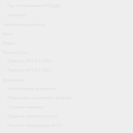
Пул тестирования РУСАДА
Организации
Контакты
Separator
Челябинская область
Фото
Республика Татарстан
Видео
Персоналии
Пресса о нас
Пресса о ФГСР в 2015
Антидопинг
Пресса о ФГСР в 2016
- Документы
Документы
- Контакты
Нормативные документы
Подготовка спортивного резерва
- Информация для спортсменов и персонала
Сборные команды
- Пул тестирования РУСАДА
Правила гребного спорта
Ростовская область
Решения Президиума ФГСР