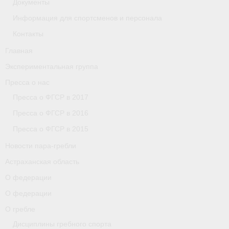
Документы
Астраханская область
Информация для спортсменов и персонала
Контакты
О федерации
Главная
О федерации
Экспериментальная группа
О гребле
Пресса о нас
Пресса о ФГСР в 2017
- Дисциплины гребного спорта
Пресса о ФГСР в 2016
- История гребли
Пресса о ФГСР в 2015
- Наши олимпийские чемпионы
Новости пара-гребли
Астраханская область
О федерации
О федерации
- Аппарат ФГСР
О федерации
- Конференция
О гребле
Дисциплины гребного спорта
- Региональные федерации