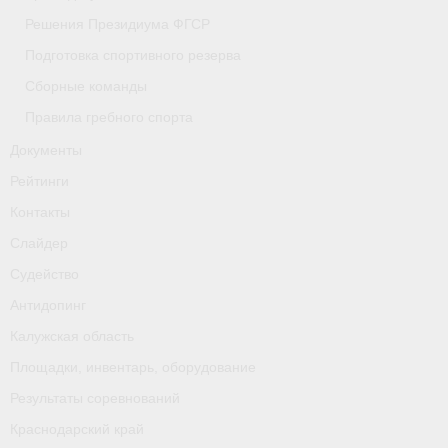
Решения Президиума ФГСР
- Приобретение спортивной страховки
Подготовка спортивного резерва
- Архив документов
Сборные команды
- Решения Президиума ФГСР
Правила гребного спорта
Документы
- Подготовка спортивного резерва
Рейтинги
- Сборные команды
Контакты
- Правила гребного спорта
Слайдер
Судейство
Документы
Антидопинг
Рейтинги
Калужская область
Контакты
Площадки, инвентарь, оборудование
Результаты соревнований
Слайдер
Краснодарский край
Судейство