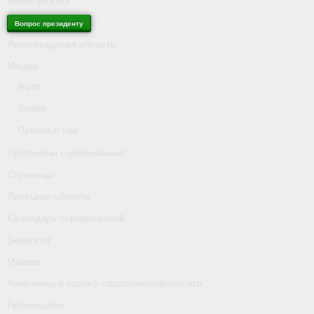
Мероприятия
Вопрос президенту
Ленинградская область
Медиа
Фото
Видео
Пресса о нас
Протоколы соревнований
Страницы
Липецкая область
Календарь соревнований
Separator
Москва
Чемпионы и призер параолимпийских игр
Персоналии