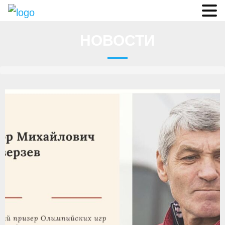
Судьи
НОВОСТИ
Соревнования
О федерации
- ФИСА
- Конференция
- Президиум
- Аппарат ФГСР
- Региональные федерации
Судейство
- Коллегия спортивных судей ФГСР