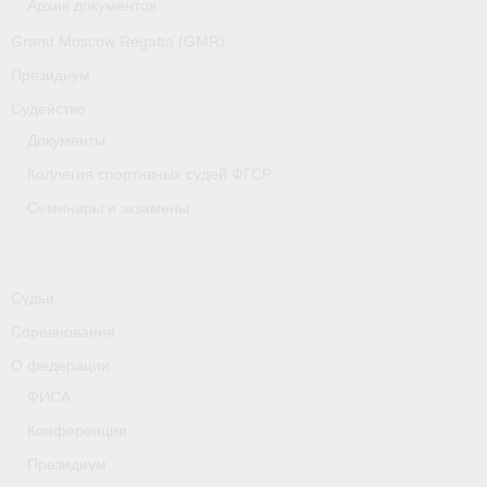
Архив документов
Медиафайлы
Grand Moscow Regatta (GMR)
Саратовская область
Президиум
Санкт-Петербург
Судейство
Документы
О гребле
Коллегия спортивных судей ФГСР
- Дисциплины гребного спорта
Семинары и экзамены
- История гребли
- Наши олимпийские чемпионы
Судьи
Соревнования
Самарская область
О федерации
Свердловская область
ФИСА
Судейство
Конференция
Президиум
- Семинары и экзамены