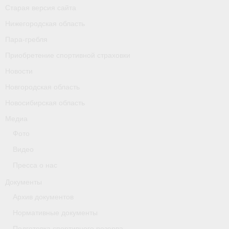
Старая версия сайта
Календарь соревнований
Нижегородская область
Separator
Пара-гребля
Приобретение спортивной страховки
Москва
Новости
Чемпионы и призер параолимпийских игр
Новгородская область
Персоналии
Новосибирская область
Медиа
- Организации
Фото
- Профили
Видео
- Классы
Пресса о нас
Документы
- Пол
Архив документов
Московская область
Нормативные документы
Наши спортсмены и тренеры
Подготовка спортивного резерва