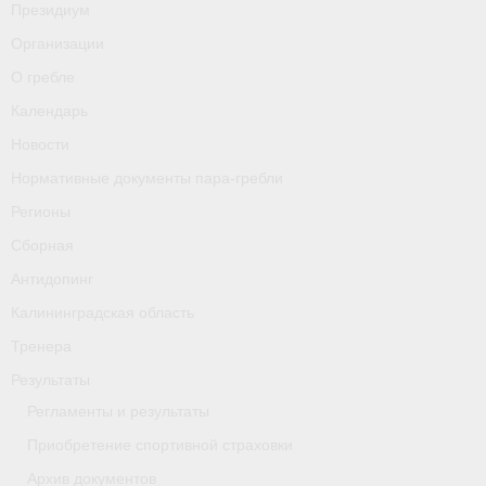
Президиум
О гребле
Организации
Календарь
О гребле
Новости
Календарь
Новости
Нормативные документы пара-гребли
Нормативные документы пара-гребли
Регионы
Регионы
Сборная
Сборная
Антидопинг
Антидопинг
Калининградская область
Калининградская область
Тренера
Тренера
Результаты
Регламенты и результаты
Результаты
Приобретение спортивной страховки
- Регламенты и результаты
Архив документов