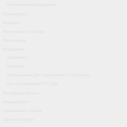
- Фото
Региональные федерации
Организации
- Видео
Separator
- Пресса о нас
Республика Татарстан
Документы
Персоналии
Антидопинг
- Архив документов
Документы
- Нормативные документы
Контакты
Информация для спортсменов и персонала
- Подготовка спортивного резерва
Пул тестирования РУСАДА
- Правила гребного спорта
Ростовская область
Дни рождения
Медиафайлы
Саратовская область
Организации
Санкт-Петербург
Псковская область