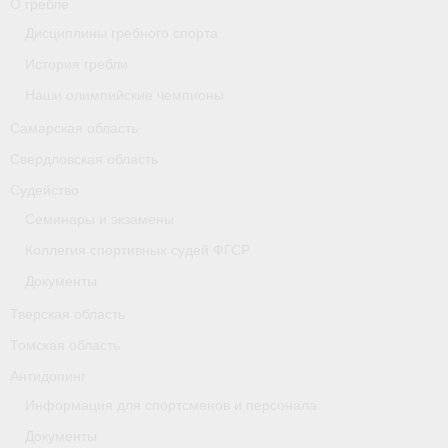
О гребле
Карта
Дисциплины гребного спорта
История гребли
Республика Карелия
Наши олимпийские чемпионы
Галерея
Самарская область
- Добавить галерею/Изображения
Свердловская область
Судейство
Республика Крым
Семинары и экзамены
О федерации
Коллегия спортивных судей ФГСР
- ФИСА
Документы
Тверская область
- Конференция
Томская область
- Президиум
Антидопинг
- Аппарат ФГСР
Информация для спортсменов и персонала
Документы
- Региональные федерации