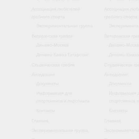
Ассоциация любителей
Ассоциация люб
гребного спорта
гребного спорта
Экспериментальная группа
Эксперимента
Ветеранская гребля
Ветеранская гре
Динамо-Москва
Динамо-Москв
Динамо-Камаз Татарстан
Динамо-Камаз
Студенческая гребля
Студенческая гр
Антидопинг
Антидопинг
Документы
Документы
Информация для
Информация 
спортсменов и персонала
спортсменов 
Контакты
Контакты
Главная
Главная
Экспериментальная группа
Эксперименталь