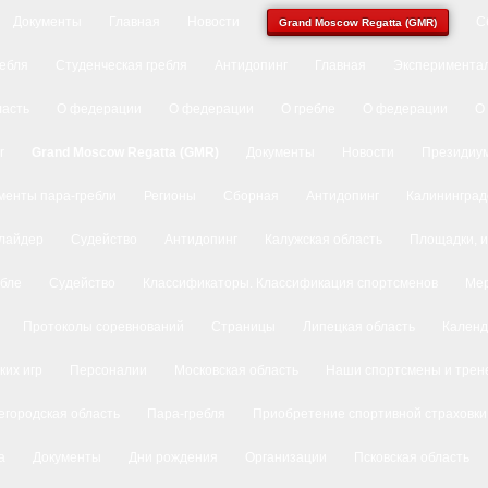
Документы
Главная
Новости
С
Grand Moscow Regatta (GMR)
ребля
Студенческая гребля
Антидопинг
Главная
Экспериментал
ласть
О федерации
О федерации
О гребле
О федерации
О
r
Grand Moscow Regatta (GMR)
Документы
Новости
Президиу
менты пара-гребли
Регионы
Сборная
Антидопинг
Калининград
лайдер
Судейство
Антидопинг
Калужская область
Площадки, и
ебле
Судейство
Классификаторы. Классификация спортсменов
Ме
Протоколы соревнований
Страницы
Липецкая область
Календ
ких игр
Персоналии
Московская область
Наши спортсмены и трен
городская область
Пара-гребля
Приобретение спортивной страховки
а
Документы
Дни рождения
Организации
Псковская область