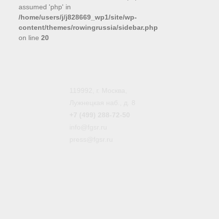
assumed 'php' in
/home/users/j/j828669_wp1/site/wp-
content/themes/rowingrussia/sidebar.php
on line
20
119992, г. Москва,
Лужнецкая наб., д. 8
+7 (499) 288-72-50
info@fgsr.ru
press@fgsr.ru