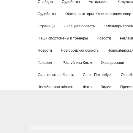
Слайдер
Судейство
Антидопинг
Калужска
Судейство
Классификаторы. Классификация спор
Страницы
Липецкая область
Календарь соре
Наши спортсмены и тренеры
Новости
Реглам
Новости
Новгородская область
Новосибирская
Галерея
Республика Крым
О федерации
Саратовская область
Санкт-Петербург
О греб
Челябинская область
Фото
Видео
Пресса