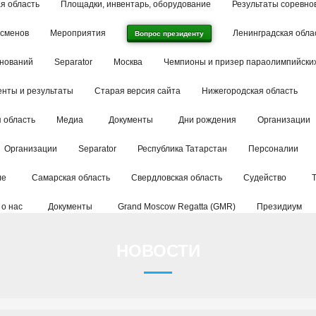
я область
Площадки, инвентарь, оборудование
Результаты соревно
тсменов
Мероприятия
Ленинградская обла
Вопрос президенту
внований
Separator
Москва
Чемпионы и призер параолимпийских
енты и результаты
Старая версия сайта
Нижегородская область
 область
Медиа
Документы
Дни рождения
Организации
Организации
Separator
Республика Татарстан
Персоналии
ле
Самарская область
Свердловская область
Судейство
 о нас
Документы
Grand Moscow Regatta (GMR)
Президиум
НОВОСТИ