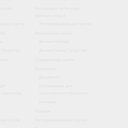
ителей
Ассоциация любителей
гребного спорта
льная группа
Экспериментальная группа
бля
Ветеранская гребля
а
Динамо-Москва
 Татарстан
Динамо-Камаз Татарстан
ебля
Студенческая гребля
Антидопинг
Документы
для
Информация для
и персонала
спортсменов и персонала
Контакты
Главная
ная группа
Экспериментальная группа