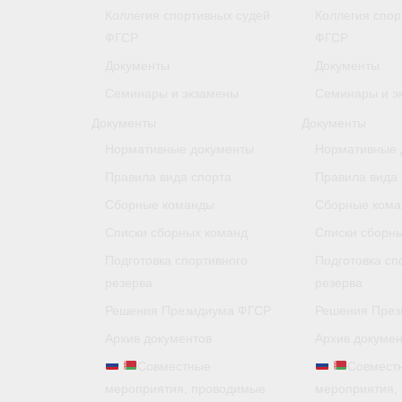
Коллегия спортивных судей
Коллегия спор
ФГСР
ФГСР
Документы
Документы
Семинары и экзамены
Семинары и э
Документы
Документы
Нормативные документы
Нормативные 
Правила вида спорта
Правила вида 
Сборные команды
Сборные ком
Списки сборных команд
Списки сборн
Подготовка спортивного
Подготовка сп
резерва
резерва
Решения Президиума ФГСР
Решения През
Архив документов
Архив докумен
Совместные
Совмест
мероприятия, проводимые
мероприятия,