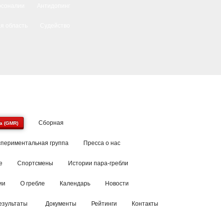
рсоналии
Антидопинг
я область
Судейство
Сборная
a (GMR)
спериментальная группа
Пресса о нас
е
Спортсмены
Истории пара-гребли
ии
О гребле
Календарь
Новости
езультаты
Документы
Рейтинги
Контакты