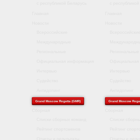
с республикой Беларусь
с республикой
Главная
Главная
Новости
Новости
Всероссийские
Всероссийски
Международные
Международн
Региональные
Региональные
Официальная информация
Официальная
Интервью
Интервью
Судейство
Судейство
Антидопинг
Антидопинг
Grand Moscow Regatta (GMR)
Grand Moscow Regat
Сборная
Сборная
Списки сборных команд
Списки сборн
Рейтинг спортсменов
Рейтинг спорт
Отчеты и результаты
Отчеты и резу