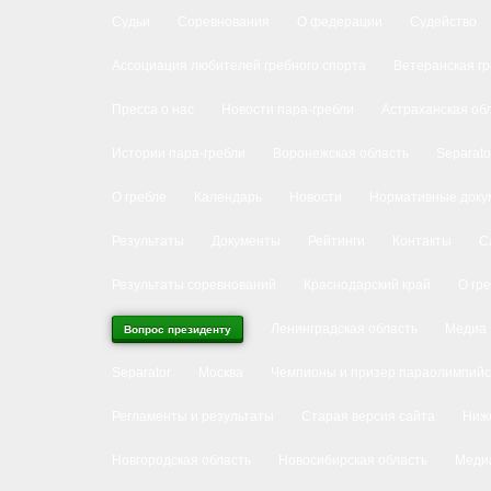
Судьи
Соревнования
О федерации
Судейство
Ассоциация любителей гребного спорта
Ветеранская г
Пресса о нас
Новости пара-гребли
Астраханская об
Истории пара-гребли
Воронежская область
Separato
О гребле
Календарь
Новости
Нормативные доку
Результаты
Документы
Рейтинги
Контакты
С
Результаты соревнований
Краснодарский край
О гр
Ленинградская область
Медиа
Вопрос президенту
Separator
Москва
Чемпионы и призер параолимпийс
Регламенты и результаты
Старая версия сайта
Ниже
Новгородская область
Новосибирская область
Меди