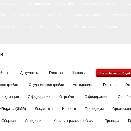
О федерации
Организации
Separator
Республика Татарстан
Пе
сть
Санкт-Петербург
О гребле
Самарская область
Свердловска
елябинская область
Фото
Видео
Пресса о нас
Документы
йство
Документы
Главная
Новости
Grand Moscow Regatt
кая гребля
Студенческая гребля
Антидопинг
Главная
Эк
 федерации
О федерации
О гребле
О федерации
О гребл
 Regatta (GMR)
Документы
Новости
Президиум
Организац
Сборная
Антидопинг
Калининградская область
Тренера
Р