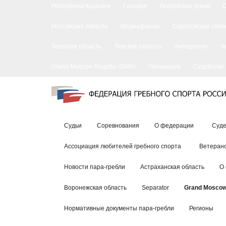
Республика Карелия
Галерея
Республика Крым
Ростовская область
Медиафайлы
Саратовская обла
Тверская область
Томская область
Антидопинг
Ч
Grand Moscow Regatta (GMR)
Президиум
Судейство
Судьи
Соревнования
О федерации
Суде
Ассоциация любителей гребного спорта
Ветеранс
Новости пара-гребли
Астраханская область
О
Воронежская область
Separator
Grand Moscow
Нормативные документы пара-гребли
Регионы