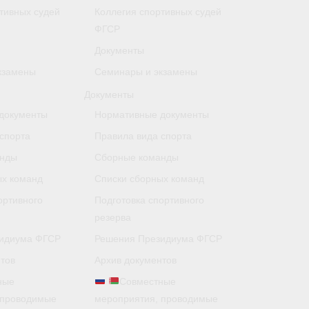
тивных судей
Коллегия спортивных судей
ФГСР
Документы
кзамены
Семинары и экзамены
Документы
документы
Нормативные документы
спорта
Правила вида спорта
анды
Сборные команды
ых команд
Списки сборных команд
ортивного
Подготовка спортивного
резерва
идиума ФГСР
Решения Президиума ФГСР
тов
Архив документов
ные
Совместные
 проводимые
мероприятия, проводимые