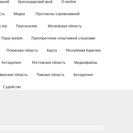
ваний
Краснодарский край
О гребле
сть
Медиа
Протоколы соревнований
 игр
Персоналии
Московская область
Пара-гребля
Приобретение спортивной страховки
Псковская область
Карта
Республика Карелия
Антидопинг
Ростовская область
Медиафайлы
Тверская область
Томская область
Антидопинг
Судейство