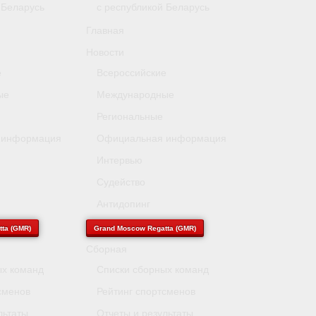
 Беларусь
с республикой Беларусь
Главная
Новости
е
Всероссийские
ые
Международные
Региональные
 информация
Официальная информация
Интервью
Судейство
Антидопинг
ta (GMR)
Grand Moscow Regatta (GMR)
Сборная
ых команд
Списки сборных команд
сменов
Рейтинг спортсменов
льтаты
Отчеты и результаты