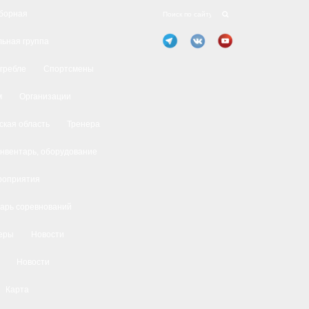
борная
ьная группа
 гребле
Спортсмены
м
Организации
ская область
Тренера
нвентарь, оборудование
роприятия
арь соревнований
еры
Новости
Новости
Карта