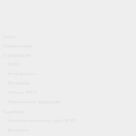
-
Совместные мероприятия, проводимые с
республикой Беларусь
Главная
Новости
Судьи
Соревнования
- Всероссийские
О федерации
- Международные
ФИСА
- Региональные
Конференция
Президиум
- Официальная информация
Аппарат ФГСР
- Интервью
Региональные федерации
- Судейство
Судейство
Коллегия спортивных судей ФГСР
- Антидопинг
Документы