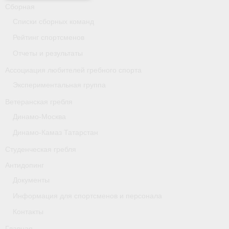
- Архив документов
Сборная
Списки сборных команд
Grand Moscow Regatta (GMR)
Рейтинг спортсменов
Президиум
Отчеты и результаты
Ассоциация любителей гребного спорта
Судейство
Экспериментальная группа
- Документы
Ветеранская гребля
- Коллегия спортивных судей ФГСР
Динамо-Москва
Динамо-Камаз Татарстан
- Семинары и экзамены
Студенческая гребля
Антидопинг
Документы
Информация для спортсменов и персонала
Контакты
Главная