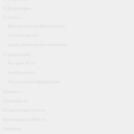
О федерации
О гребле
О гребле
Спортсмены
Дисциплины гребного спорта
История гребли
Истории пара-гребли
Наши олимпийские чемпионы
Воронежская область
О федерации
Separator
Аппарат ФГСР
Конференция
Grand Moscow Regatta (GMR)
Региональные федерации
Документы
О гребле
Новости
Спортсмены
Истории пара-гребли
Президиум
Воронежская область
Организации
Separator