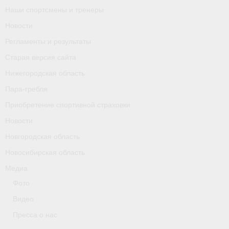
Наши спортсмены и тренеры
Календарь соревнований
Новости
Separator
Регламенты и результаты
Москва
Старая версия сайта
Нижегородская область
Чемпионы и призер параолимпийских игр
Пара-гребля
Персоналии
Приобретение спортивной страховки
Новости
- Организации
Новгородская область
- Профили
Новосибирская область
- Классы
Медиа
Фото
- Пол
Видео
Московская область
Пресса о нас
Наши спортсмены и тренеры