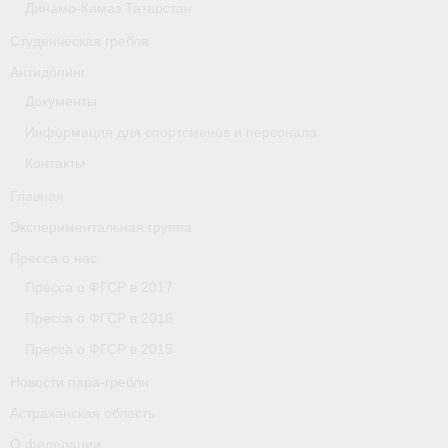
Динамо-Камаз Татарстан
Астраханская область
Студенческая гребля
О федерации
Антидопинг
Документы
О федерации
Информация для спортсменов и персонала
О гребле
Контакты
- Дисциплины гребного спорта
Главная
Экспериментальная группа
- История гребли
Пресса о нас
- Наши олимпийские чемпионы
Пресса о ФГСР в 2017
Пресса о ФГСР в 2016
О федерации
Пресса о ФГСР в 2015
- Аппарат ФГСР
Новости пара-гребли
- Конференция
Астраханская область
О федерации
- Региональные федерации