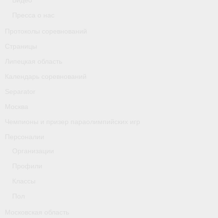
Видео
Классификаторы. Классификация спортсменов
Пресса о нас
Мероприятия
Протоколы соревнований
Страницы
Вопрос президенту
Липецкая область
Ленинградская область
Календарь соревнований
Медиа
Separator
Москва
- Фото
Чемпионы и призер параолимпийских игр
- Видео
Персоналии
- Пресса о нас
Организации
Профили
Протоколы соревнований
Классы
Страницы
Пол
Липецкая область
Московская область