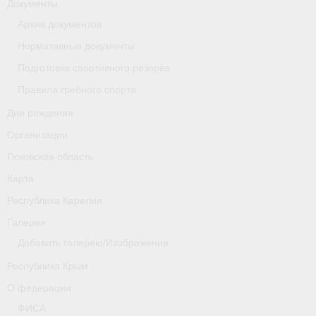
Документы
Архив документов
Новости
Нормативные документы
Регламенты и результаты
Подготовка спортивного резерва
Старая версия сайта
Правила гребного спорта
Дни рождения
Нижегородская область
Организации
Пара-гребля
Псковская область
Приобретение спортивной страховки
Карта
Республика Карелия
Новости
Галерея
Новгородская область
Добавить галерею/Изображения
Новосибирская область
Республика Крым
О федерации
Медиа
ФИСА