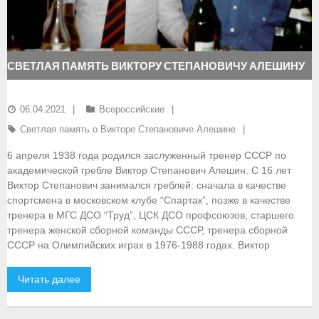
- Документы
- Семинары и экзамены
СВЕТЛАЯ ПАМЯТЬ ВИКТОРУ СТЕПАНОВИЧУ АЛЕШИНУ
Документы
06.04.2021
Всероссийские
- Нормативные документы
Светлая память о Викторе Степановиче Алешине
- Правила вида спорта
6 апреля 1938 года родился заслуженный тренер СССР по
академической гребле Виктор Степанович Алешин. С 16 лет
- Сборные команды
Виктор Степанович занимался греблей: сначала в качестве
спортсмена в московском клубе “Спартак”, позже в качестве
- Списки сборных команд
тренера в МГС ДСО “Труд”, ЦСК ДСО профсоюзов, старшего
тренера женской сборной команды СССР, тренера сборной
- Подготовка спортивного резерва
СССР на Олимпийских играх в 1976-1988 годах. Виктор
- Решения Президиума ФГСР
Читать далее
- Архив документов