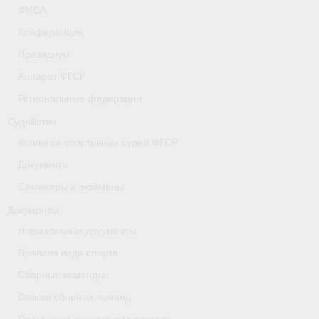
ФИСА
- Коллегия спортивных судей ФГСР
Конференция
- Документы
Президиум
Аппарат ФГСР
Тверская область
Региональные федерации
Томская область
Судейство
Антидопинг
Коллегия спортивных судей ФГСР
Документы
- Информация для спортсменов и персонала
Семинары и экзамены
- Документы
Документы
- Пул тестирования РУСАДА
Нормативные документы
Правила вида спорта
- Контакты
Сборные команды
Челябинская область
Списки сборных команд
Фото