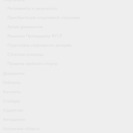
- Приобретение спортивной страховки
Регламенты и результаты
Приобретение спортивной страховки
- Архив документов
Архив документов
- Решения Президиума ФГСР
Решения Президиума ФГСР
Подготовка спортивного резерва
- Подготовка спортивного резерва
Сборные команды
- Сборные команды
Правила гребного спорта
- Правила гребного спорта
Документы
Рейтинги
Документы
Контакты
Рейтинги
Слайдер
Контакты
Судейство
Антидопинг
Слайдер
Калужская область
Судейство