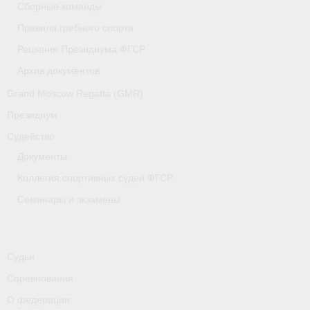
Сборные команды
Медиафайлы
Правила гребного спорта
Саратовская область
Решения Президиума ФГСР
Санкт-Петербург
Архив документов
Grand Moscow Regatta (GMR)
О гребле
Президиум
- Дисциплины гребного спорта
Судейство
- История гребли
Документы
Коллегия спортивных судей ФГСР
- Наши олимпийские чемпионы
Семинары и экзамены
Самарская область
Свердловская область
Судьи
Судейство
Соревнования
- Семинары и экзамены
О федерации