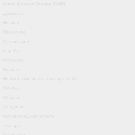
О гребле
Grand Moscow Regatta (GMR)
Документы
Календарь
Новости
Новости
Президиум
Организации
Нормативные документы пара-гребли
О гребле
Регионы
Календарь
Сборная
Новости
Нормативные документы пара-гребли
Антидопинг
Регионы
Калининградская область
Сборная
Тренера
Антидопинг
Калининградская область
Результаты
Тренера
- Регламенты и результаты
Результаты