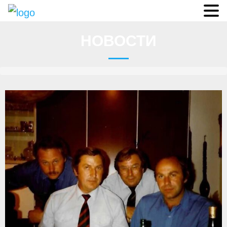
Судьи
НОВОСТИ
Соревнования
О федерации
- ФИСА
- Конференция
- Президиум
- Аппарат ФГСР
- Региональные федерации
Судейство
- Коллегия спортивных судей ФГСР