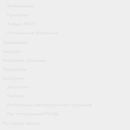
- Фото
Конференция
Президиум
- Видео
Аппарат ФГСР
- Пресса о нас
Региональные федерации
Документы
Организации
Separator
- Архив документов
Республика Татарстан
- Нормативные документы
Персоналии
- Подготовка спортивного резерва
Антидопинг
Документы
- Правила гребного спорта
Контакты
Дни рождения
Информация для спортсменов и персонала
Организации
Пул тестирования РУСАДА
Ростовская область
Псковская область