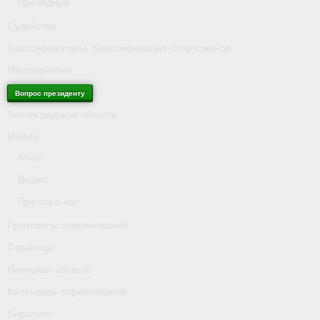
Президиум
Судейство
Классификаторы. Классификация спортсменов
Мероприятия
Вопрос президенту
Ленинградская область
Медиа
Фото
Видео
Пресса о нас
Протоколы соревнований
Страницы
Липецкая область
Календарь соревнований
Separator