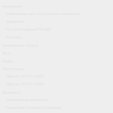
Антидопинг
Организации
Информация для спортсменов и персонала
Separator
Документы
Пул тестирования РУСАДА
Республика Татарстан
Контакты
Персоналии
Челябинская область
Антидопинг
Фото
Видео
- Документы
Пресса о нас
- Контакты
Пресса о ФГСР в 2015
Пресса о ФГСР в 2016
- Информация для спортсменов и персонала
Документы
- Пул тестирования РУСАДА
Нормативные документы
Ростовская область
Подготовка спортивного резерва