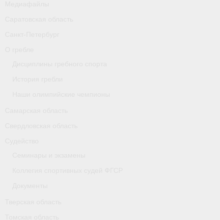
Медиафайлы
Карта
Саратовская область
Республика Карелия
Санкт-Петербург
О гребле
Галерея
Дисциплины гребного спорта
- Добавить галерею/Изображения
История гребли
Наши олимпийские чемпионы
Республика Крым
Самарская область
О федерации
Свердловская область
- ФИСА
Судейство
Семинары и экзамены
- Конференция
Коллегия спортивных судей ФГСР
- Президиум
Документы
- Аппарат ФГСР
Тверская область
Томская область
- Региональные федерации