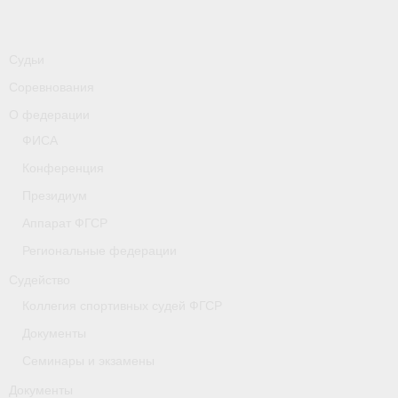
-
Совместные мероприятия, проводимые с
республикой Беларусь
Судьи
Главная
Соревнования
Новости
О федерации
- Всероссийские
ФИСА
Конференция
- Международные
Президиум
- Региональные
Аппарат ФГСР
- Официальная информация
Региональные федерации
Судейство
- Интервью
Коллегия спортивных судей ФГСР
- Судейство
Документы
- Антидопинг
Семинары и экзамены
Документы