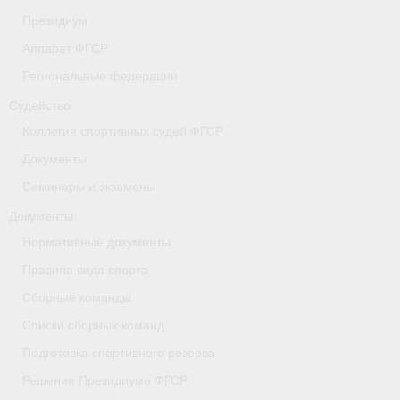
Президиум
- Коллегия спортивных судей ФГСР
Аппарат ФГСР
- Документы
Региональные федерации
Тверская область
Судейство
Коллегия спортивных судей ФГСР
Томская область
Документы
Антидопинг
Семинары и экзамены
- Информация для спортсменов и персонала
Документы
Нормативные документы
- Документы
Правила вида спорта
- Пул тестирования РУСАДА
Сборные команды
- Контакты
Списки сборных команд
Подготовка спортивного резерва
Челябинская область
Решения Президиума ФГСР
Фото