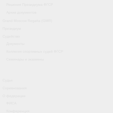
Медиафайлы
Решения Президиума ФГСР
Архив документов
Саратовская область
Grand Moscow Regatta (GMR)
Санкт-Петербург
Президиум
О гребле
Судейство
Документы
- Дисциплины гребного спорта
Коллегия спортивных судей ФГСР
- История гребли
Семинары и экзамены
- Наши олимпийские чемпионы
Самарская область
Судьи
Свердловская область
Соревнования
О федерации
Судейство
ФИСА
- Семинары и экзамены
Конференция