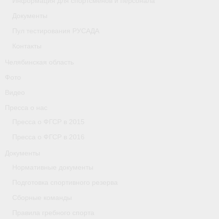
Информация для спортсменов и персонала
Документы
Организации
Пул тестирования РУСАДА
Separator
Контакты
Республика Татарстан
Челябинская область
Фото
Персоналии
Видео
Антидопинг
Пресса о нас
Пресса о ФГСР в 2015
- Документы
Пресса о ФГСР в 2016
- Контакты
Документы
- Информация для спортсменов и персонала
Нормативные документы
Подготовка спортивного резерва
- Пул тестирования РУСАДА
Сборные команды
Ростовская область
Правила гребного спорта