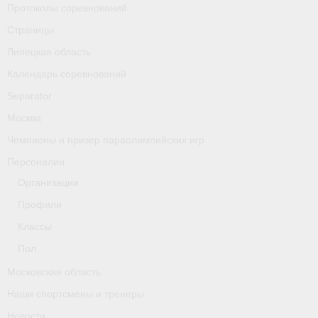
Протоколы соревнований
Классификаторы. Классификация спортсменов
Страницы
Мероприятия
Липецкая область
Вопрос президенту
Календарь соревнований
Separator
Ленинградская область
Москва
Медиа
Чемпионы и призер параолимпийских игр
- Фото
Персоналии
Организации
- Видео
Профили
- Пресса о нас
Классы
Протоколы соревнований
Пол
Московская область
Страницы
Наши спортсмены и тренеры
Липецкая область
Новости