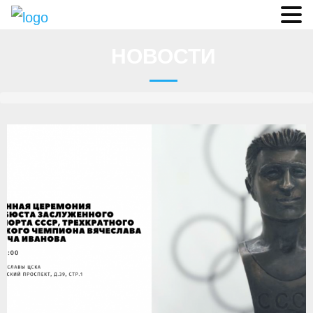
Судьи
НОВОСТИ
Соревнования
О федерации
- ФИСА
- Конференция
- Президиум
- Аппарат ФГСР
- Региональные федерации
Судейство
- Коллегия спортивных судей ФГСР