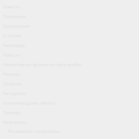
О гребле
Новости
Президиум
Календарь
Организации
Новости
О гребле
Нормативные документы пара-гребли
Календарь
Новости
Регионы
Нормативные документы пара-гребли
Сборная
Регионы
Антидопинг
Сборная
Антидопинг
Калининградская область
Калининградская область
Тренера
Тренера
Результаты
Результаты
Регламенты и результаты
- Регламенты и результаты