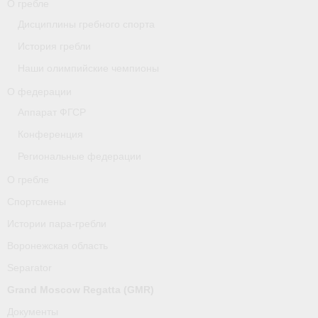
О гребле
Дисциплины гребного спорта
О гребле
История гребли
Спортсмены
Наши олимпийские чемпионы
Истории пара-гребли
О федерации
Аппарат ФГСР
Воронежская область
Конференция
Separator
Региональные федерации
Grand Moscow Regatta (GMR)
О гребле
Спортсмены
Документы
Истории пара-гребли
Новости
Воронежская область
Президиум
Separator
Grand Moscow Regatta (GMR)
Организации
Документы