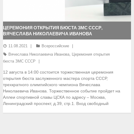
- Документы
- Семинары и экзамены
ЦЕРЕМОНИЯ ОТКРЫТИЯ БЮСТА ЗМС СССР,
ВЯЧЕСЛАВА НИКОЛАЕВИЧА ИВАНОВА
Документы
11.08.2021
Всероссийские
- Нормативные документы
Вячеслава Николаевича Иванова
,
Церемония открытия
- Правила вида спорта
бюста ЗМС СССР
12 августа в 14:00 состоится торжественная церемония
- Сборные команды
открытия бюста заслуженного мастера спорта СССР,
трехкратного олимпийского чемпиона Вячеслава
- Списки сборных команд
Николаевича Иванова. Торжественное событие пройдет на
Аллеи спортивной славы ЦСКА по адресу – Москва,
- Подготовка спортивного резерва
Ленинградский проспект, д.39, стр.1. Вход свободный
- Решения Президиума ФГСР
- Архив документов