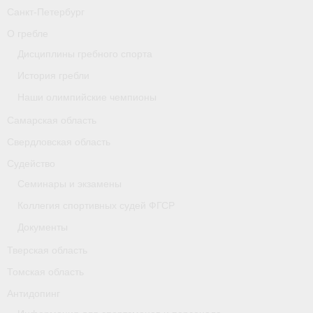
Санкт-Петербург
Карта
О гребле
Республика Карелия
Дисциплины гребного спорта
История гребли
Галерея
Наши олимпийские чемпионы
- Добавить галерею/Изображения
Самарская область
Республика Крым
Свердловская область
Судейство
О федерации
Семинары и экзамены
- ФИСА
Коллегия спортивных судей ФГСР
- Конференция
Документы
Тверская область
- Президиум
Томская область
- Аппарат ФГСР
Антидопинг
- Региональные федерации