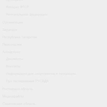
- Фото
Аппарат ФГСР
- Видео
Региональные федерации
Организации
- Пресса о нас
Separator
Документы
Республика Татарстан
- Архив документов
Персоналии
Антидопинг
- Нормативные документы
Документы
- Подготовка спортивного резерва
Контакты
- Правила гребного спорта
Информация для спортсменов и персонала
Пул тестирования РУСАДА
Дни рождения
Ростовская область
Организации
Медиафайлы
Псковская область
Саратовская область