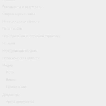
Календарь соревнований
Регламенты и результаты
Старая версия сайта
Separator
Нижегородская область
Москва
Пара-гребля
Приобретение спортивной страховки
Чемпионы и призер параолимпийских игр
Новости
Персоналии
Новгородская область
- Организации
Новосибирская область
Медиа
- Профили
Фото
- Классы
Видео
- Пол
Пресса о нас
Документы
Московская область
Архив документов
Наши спортсмены и тренеры