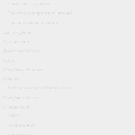
Нормативные документы
Новости
Подготовка спортивного резерва
Правила гребного спорта
Регламенты и результаты
Дни рождения
Старая версия сайта
Организации
Нижегородская область
Псковская область
Карта
Пара-гребля
Республика Карелия
Приобретение спортивной страховки
Галерея
Добавить галерею/Изображения
Новости
Республика Крым
Новгородская область
О федерации
Новосибирская область
ФИСА
Конференция
Медиа
Президиум