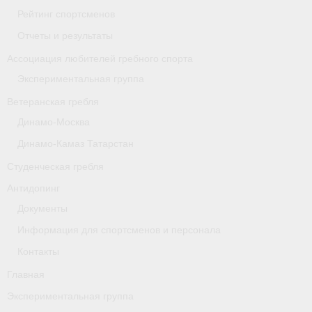
- Архив документов
Рейтинг спортсменов
Отчеты и результаты
Grand Moscow Regatta (GMR)
Ассоциация любителей гребного спорта
Президиум
Экспериментальная группа
Судейство
Ветеранская гребля
Динамо-Москва
- Документы
Динамо-Камаз Татарстан
- Коллегия спортивных судей ФГСР
Студенческая гребля
- Семинары и экзамены
Антидопинг
Документы
Информация для спортсменов и персонала
Контакты
Главная
Экспериментальная группа