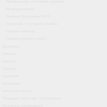
Приобретение спортивной страховки
- Приобретение спортивной страховки
Архив документов
Решения Президиума ФГСР
- Архив документов
Подготовка спортивного резерва
- Решения Президиума ФГСР
Сборные команды
- Подготовка спортивного резерва
Правила гребного спорта
Документы
- Сборные команды
Рейтинги
- Правила гребного спорта
Контакты
Документы
Слайдер
Судейство
Рейтинги
Антидопинг
Контакты
Калужская область
Слайдер
Площадки, инвентарь, оборудование
Результаты соревнований
Судейство