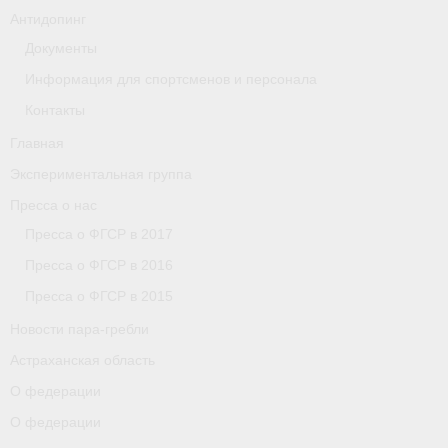
Антидопинг
Астраханская область
Документы
О федерации
Информация для спортсменов и персонала
Контакты
О федерации
Главная
О гребле
Экспериментальная группа
- Дисциплины гребного спорта
Пресса о нас
Пресса о ФГСР в 2017
- История гребли
Пресса о ФГСР в 2016
- Наши олимпийские чемпионы
Пресса о ФГСР в 2015
О федерации
Новости пара-гребли
Астраханская область
- Аппарат ФГСР
О федерации
- Конференция
О федерации
- Региональные федерации