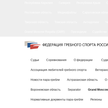
Республика Карелия
Галерея
Республика Крым
Ростовская область
Медиафайлы
Саратовская обла
Тверская область
Томская область
Антидопинг
Ч
Grand Moscow Regatta (GMR)
Президиум
Судейство
Судьи
Соревнования
О федерации
Суде
Ассоциация любителей гребного спорта
Ветеранс
Новости пара-гребли
Астраханская область
О
Воронежская область
Separator
Grand Moscow
Нормативные документы пара-гребли
Регионы