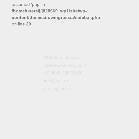
assumed 'php' in
/home/users/j/j828669_wp1/site/wp-
content/themes/rowingrussia/sidebar.php
on line
20
119992, г. Москва,
Лужнецкая наб., д. 8
+7 (499) 288-72-50
info@fgsr.ru
press@fgsr.ru