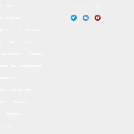
борная
ьная группа
 гребле
Спортсмены
м
Организации
ская область
Тренера
нвентарь, оборудование
роприятия
арь соревнований
еры
Новости
Новости
Карта