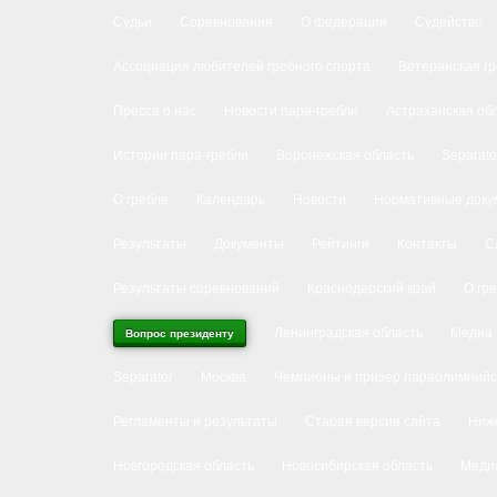
Судьи
Соревнования
О федерации
Судейство
Ассоциация любителей гребного спорта
Ветеранская г
Пресса о нас
Новости пара-гребли
Астраханская об
Истории пара-гребли
Воронежская область
Separato
О гребле
Календарь
Новости
Нормативные доку
Результаты
Документы
Рейтинги
Контакты
С
Результаты соревнований
Краснодарский край
О гр
Ленинградская область
Медиа
Вопрос президенту
Separator
Москва
Чемпионы и призер параолимпийс
Регламенты и результаты
Старая версия сайта
Ниже
Новгородская область
Новосибирская область
Меди