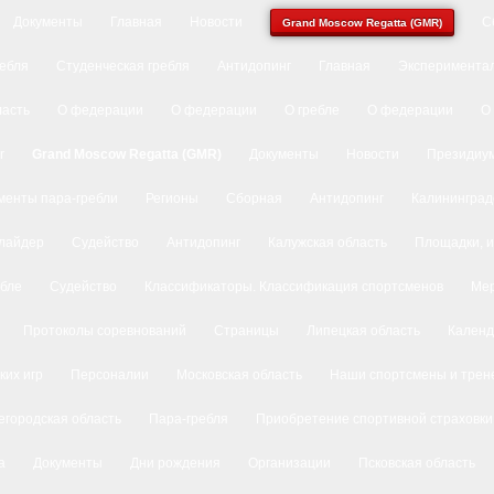
Документы
Главная
Новости
С
Grand Moscow Regatta (GMR)
ребля
Студенческая гребля
Антидопинг
Главная
Экспериментал
ласть
О федерации
О федерации
О гребле
О федерации
О
r
Grand Moscow Regatta (GMR)
Документы
Новости
Президиу
менты пара-гребли
Регионы
Сборная
Антидопинг
Калининград
лайдер
Судейство
Антидопинг
Калужская область
Площадки, и
ебле
Судейство
Классификаторы. Классификация спортсменов
Ме
Протоколы соревнований
Страницы
Липецкая область
Календ
ких игр
Персоналии
Московская область
Наши спортсмены и трен
городская область
Пара-гребля
Приобретение спортивной страховки
а
Документы
Дни рождения
Организации
Псковская область