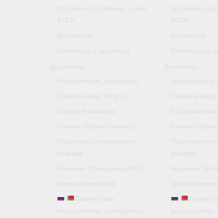
Коллегия спортивных судей
Коллегия спор
ФГСР
ФГСР
Документы
Документы
Семинары и экзамены
Семинары и э
Документы
Документы
Нормативные документы
Нормативные 
Правила вида спорта
Правила вида 
Сборные команды
Сборные ком
Списки сборных команд
Списки сборн
Подготовка спортивного
Подготовка сп
резерва
резерва
Решения Президиума ФГСР
Решения През
Архив документов
Архив докумен
Совместные
Совмест
мероприятия, проводимые
мероприятия,