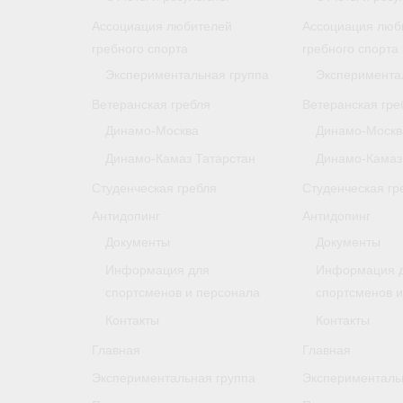
Ассоциация любителей
Ассоциация люб
гребного спорта
гребного спорта
Экспериментальная группа
Эксперимента
Ветеранская гребля
Ветеранская гре
Динамо-Москва
Динамо-Москв
Динамо-Камаз Татарстан
Динамо-Камаз
Студенческая гребля
Студенческая гр
Антидопинг
Антидопинг
Документы
Документы
Информация для
Информация 
спортсменов и персонала
спортсменов 
Контакты
Контакты
Главная
Главная
Экспериментальная группа
Эксперименталь