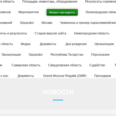
я область
Площадки, инвентарь, оборудование
Результаты соревно
тсменов
Мероприятия
Ленинградская обла
Вопрос президенту
внований
Separator
Москва
Чемпионы и призер параолимпийских
енты и результаты
Старая версия сайта
Нижегородская область
 область
Медиа
Документы
Дни рождения
Организации
Организации
Separator
Республика Татарстан
Персоналии
ле
Самарская область
Свердловская область
Судейство
 о нас
Документы
Grand Moscow Regatta (GMR)
Президиум
НОВОСТИ