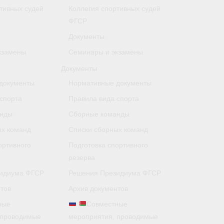
тивных судей
Коллегия спортивных судей
ФГСР
Документы
кзамены
Семинары и экзамены
Документы
документы
Нормативные документы
спорта
Правила вида спорта
анды
Сборные команды
ых команд
Списки сборных команд
ортивного
Подготовка спортивного
резерва
идиума ФГСР
Решения Президиума ФГСР
тов
Архив документов
ные
Совместные
 проводимые
мероприятия, проводимые