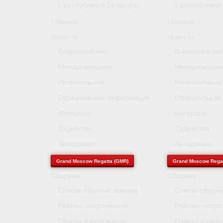
с республикой Беларусь
с республикой
Главная
Главная
Новости
Новости
Всероссийские
Всероссийски
Международные
Международн
Региональные
Региональные
Официальная информация
Официальная
Интервью
Интервью
Судейство
Судейство
Антидопинг
Антидопинг
Grand Moscow Regatta (GMR)
Grand Moscow Regat
Сборная
Сборная
Списки сборных команд
Списки сборн
Рейтинг спортсменов
Рейтинг спорт
Отчеты и результаты
Отчеты и резу