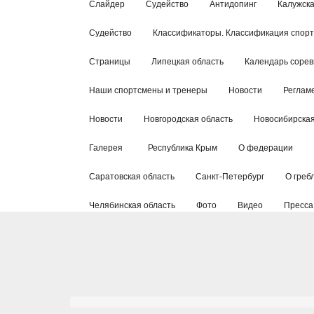
Слайдер
Судейство
Антидопинг
Калужска
Судейство
Классификаторы. Классификация спор
Страницы
Липецкая область
Календарь соре
Наши спортсмены и тренеры
Новости
Реглам
Новости
Новгородская область
Новосибирская
Галерея
Республика Крым
О федерации
Саратовская область
Санкт-Петербург
О греб
Челябинская область
Фото
Видео
Пресса