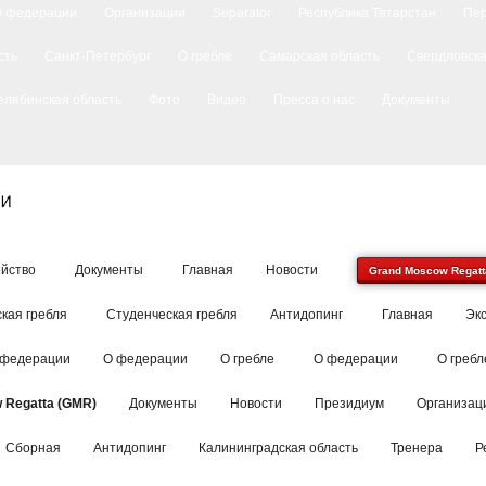
О федерации
Организации
Separator
Республика Татарстан
Пе
сть
Санкт-Петербург
О гребле
Самарская область
Свердловска
елябинская область
Фото
Видео
Пресса о нас
Документы
йство
Документы
Главная
Новости
Grand Moscow Regatt
кая гребля
Студенческая гребля
Антидопинг
Главная
Эк
 федерации
О федерации
О гребле
О федерации
О гребл
 Regatta (GMR)
Документы
Новости
Президиум
Организац
Сборная
Антидопинг
Калининградская область
Тренера
Р