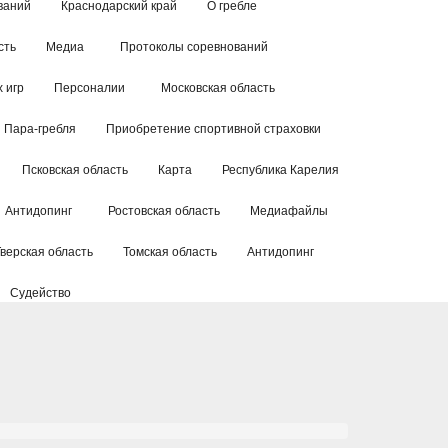
ваний
Краснодарский край
О гребле
сть
Медиа
Протоколы соревнований
 игр
Персоналии
Московская область
Пара-гребля
Приобретение спортивной страховки
Псковская область
Карта
Республика Карелия
Антидопинг
Ростовская область
Медиафайлы
Тверская область
Томская область
Антидопинг
Судейство