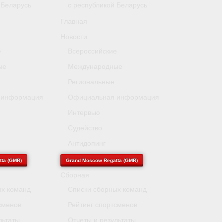
 Беларусь
с республикой Беларусь
Главная
Новости
е
Всероссийские
ые
Международные
Региональные
 информация
Официальная информация
Интервью
Судейство
Антидопинг
ta (GMR)
Grand Moscow Regatta (GMR)
Сборная
ых команд
Списки сборных команд
сменов
Рейтинг спортсменов
льтаты
Отчеты и результаты