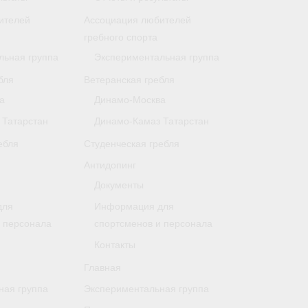
ителей
Ассоциация любителей
гребного спорта
льная группа
Экспериментальная группа
бля
Ветеранская гребля
а
Динамо-Москва
 Татарстан
Динамо-Камаз Татарстан
ебля
Студенческая гребля
Антидопинг
Документы
для
Информация для
и персонала
спортсменов и персонала
Контакты
Главная
ная группа
Экспериментальная группа