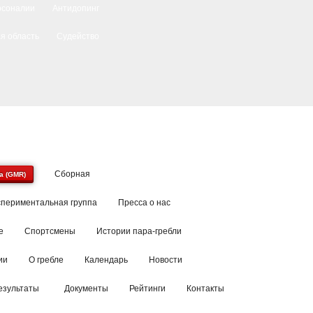
рсоналии
Антидопинг
я область
Судейство
Сборная
a (GMR)
спериментальная группа
Пресса о нас
е
Спортсмены
Истории пара-гребли
ии
О гребле
Календарь
Новости
езультаты
Документы
Рейтинги
Контакты