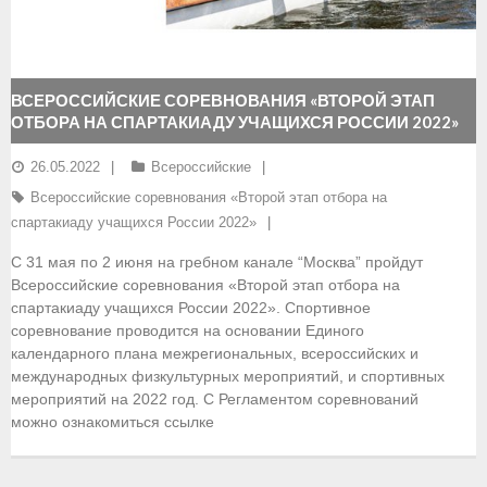
- Документы
- Семинары и экзамены
ВСЕРОССИЙСКИЕ СОРЕВНОВАНИЯ «ВТОРОЙ ЭТАП
ОТБОРА НА СПАРТАКИАДУ УЧАЩИХСЯ РОССИИ 2022»
Документы
26.05.2022
Всероссийские
- Нормативные документы
Всероссийские соревнования «Второй этап отбора на
- Правила вида спорта
спартакиаду учащихся России 2022»
С 31 мая по 2 июня на гребном канале “Москва” пройдут
- Сборные команды
Всероссийские соревнования «Второй этап отбора на
спартакиаду учащихся России 2022». Спортивное
- Списки сборных команд
соревнование проводится на основании Единого
календарного плана межрегиональных, всероссийских и
- Подготовка спортивного резерва
международных физкультурных мероприятий, и спортивных
мероприятий на 2022 год. С Регламентом соревнований
- Решения Президиума ФГСР
можно ознакомиться ссылке
- Архив документов