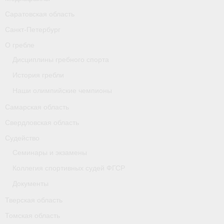
Карта
Саратовская область
Санкт-Петербург
Республика Карелия
О гребле
Галерея
Дисциплины гребного спорта
История гребли
- Добавить галерею/Изображения
Наши олимпийские чемпионы
Республика Крым
Самарская область
О федерации
Свердловская область
Судейство
- ФИСА
Семинары и экзамены
- Конференция
Коллегия спортивных судей ФГСР
- Президиум
Документы
Тверская область
- Аппарат ФГСР
Томская область
- Региональные федерации