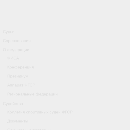
-
Совместные мероприятия, проводимые с
республикой Беларусь
Главная
Судьи
Новости
Соревнования
- Всероссийские
О федерации
- Международные
ФИСА
Конференция
- Региональные
Президиум
- Официальная информация
Аппарат ФГСР
- Интервью
Региональные федерации
Судейство
- Судейство
Коллегия спортивных судей ФГСР
- Антидопинг
Документы