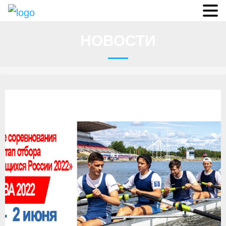
Судьи
НОВОСТИ
Соревнования
О федерации
- ФИСА
- Конференция
- Президиум
- Аппарат ФГСР
- Региональные федерации
Судейство
- Коллегия спортивных судей ФГСР