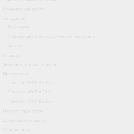
Астраханская область
Студенческая гребля
Антидопинг
О федерации
Документы
О федерации
Информация для спортсменов и персонала
Контакты
О гребле
Главная
- Дисциплины гребного спорта
Экспериментальная группа
- История гребли
Пресса о нас
Пресса о ФГСР в 2017
- Наши олимпийские чемпионы
Пресса о ФГСР в 2016
О федерации
Пресса о ФГСР в 2015
- Аппарат ФГСР
Новости пара-гребли
Астраханская область
- Конференция
О федерации
- Региональные федерации