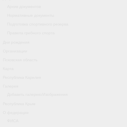
Архив документов
Новости
Нормативные документы
Регламенты и результаты
Подготовка спортивного резерва
Правила гребного спорта
Старая версия сайта
Дни рождения
Нижегородская область
Организации
Пара-гребля
Псковская область
Карта
Приобретение спортивной страховки
Республика Карелия
Новости
Галерея
Добавить галерею/Изображения
Новгородская область
Республика Крым
Новосибирская область
О федерации
Медиа
ФИСА