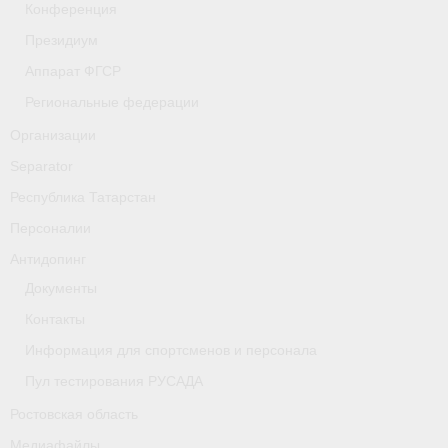
Конференция
- Фото
Президиум
- Видео
Аппарат ФГСР
- Пресса о нас
Региональные федерации
Организации
Документы
Separator
- Архив документов
Республика Татарстан
- Нормативные документы
Персоналии
Антидопинг
- Подготовка спортивного резерва
Документы
- Правила гребного спорта
Контакты
Дни рождения
Информация для спортсменов и персонала
Пул тестирования РУСАДА
Организации
Ростовская область
Псковская область
Медиафайлы