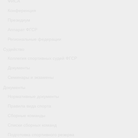
ФИСА
- Коллегия спортивных судей ФГСР
Конференция
Президиум
- Документы
Аппарат ФГСР
Тверская область
Региональные федерации
Томская область
Судейство
Коллегия спортивных судей ФГСР
Антидопинг
Документы
- Информация для спортсменов и персонала
Семинары и экзамены
- Документы
Документы
Нормативные документы
- Пул тестирования РУСАДА
Правила вида спорта
- Контакты
Сборные команды
Челябинская область
Списки сборных команд
Подготовка спортивного резерва
Фото