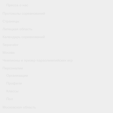
Классификаторы. Классификация спортсменов
Пресса о нас
Протоколы соревнований
Мероприятия
Страницы
Вопрос президенту
Липецкая область
Ленинградская область
Календарь соревнований
Separator
Медиа
Москва
- Фото
Чемпионы и призер параолимпийских игр
- Видео
Персоналии
Организации
- Пресса о нас
Профили
Протоколы соревнований
Классы
Страницы
Пол
Московская область
Липецкая область