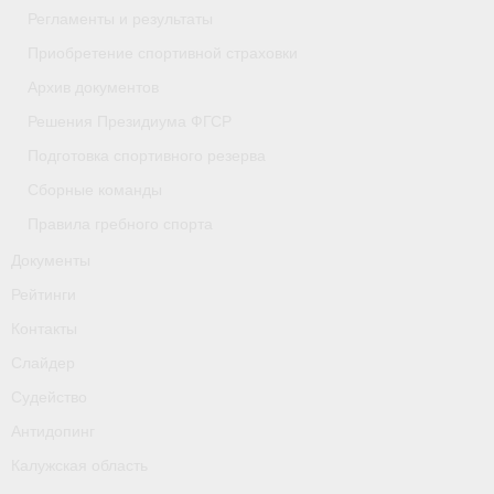
Регламенты и результаты
- Приобретение спортивной страховки
Приобретение спортивной страховки
- Архив документов
Архив документов
Решения Президиума ФГСР
- Решения Президиума ФГСР
Подготовка спортивного резерва
- Подготовка спортивного резерва
Сборные команды
- Сборные команды
Правила гребного спорта
Документы
- Правила гребного спорта
Рейтинги
Документы
Контакты
Рейтинги
Слайдер
Судейство
Контакты
Антидопинг
Слайдер
Калужская область
Судейство