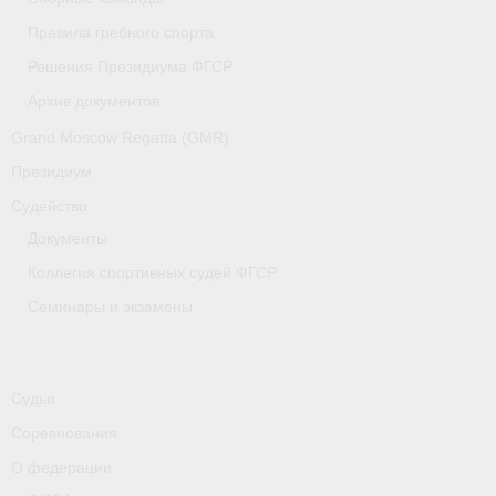
Медиафайлы
Правила гребного спорта
Саратовская область
Решения Президиума ФГСР
Архив документов
Санкт-Петербург
Grand Moscow Regatta (GMR)
О гребле
Президиум
- Дисциплины гребного спорта
Судейство
Документы
- История гребли
Коллегия спортивных судей ФГСР
- Наши олимпийские чемпионы
Семинары и экзамены
Самарская область
Свердловская область
Судьи
Судейство
Соревнования
О федерации
- Семинары и экзамены