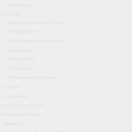
О федерации
О гребле
О гребле
Дисциплины гребного спорта
Спортсмены
История гребли
Истории пара-гребли
Наши олимпийские чемпионы
Воронежская область
О федерации
Аппарат ФГСР
Separator
Конференция
Grand Moscow Regatta (GMR)
Региональные федерации
Документы
О гребле
Спортсмены
Новости
Истории пара-гребли
Президиум
Воронежская область
Организации
Separator