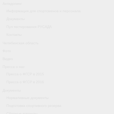
Антидопинг
Организации
Информация для спортсменов и персонала
Документы
Separator
Пул тестирования РУСАДА
Республика Татарстан
Контакты
Персоналии
Челябинская область
Фото
Антидопинг
Видео
- Документы
Пресса о нас
Пресса о ФГСР в 2015
- Контакты
Пресса о ФГСР в 2016
- Информация для спортсменов и персонала
Документы
- Пул тестирования РУСАДА
Нормативные документы
Подготовка спортивного резерва
Ростовская область
Сборные команды