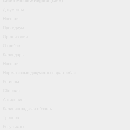
Grand Moscow Regatta (GMR)
О гребле
Документы
Календарь
Новости
Президиум
Новости
Организации
Нормативные документы пара-гребли
О гребле
Регионы
Календарь
Новости
Сборная
Нормативные документы пара-гребли
Антидопинг
Регионы
Калининградская область
Сборная
Антидопинг
Тренера
Калининградская область
Результаты
Тренера
- Регламенты и результаты
Результаты