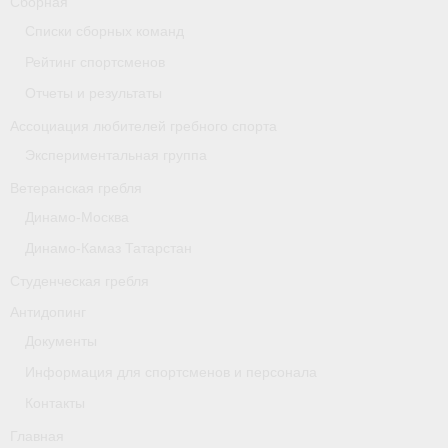
Сборная
- Архив документов
Списки сборных команд
Grand Moscow Regatta (GMR)
Рейтинг спортсменов
Отчеты и результаты
Президиум
Ассоциация любителей гребного спорта
Судейство
Экспериментальная группа
- Документы
Ветеранская гребля
Динамо-Москва
- Коллегия спортивных судей ФГСР
Динамо-Камаз Татарстан
- Семинары и экзамены
Студенческая гребля
Антидопинг
Документы
Информация для спортсменов и персонала
Контакты
Главная