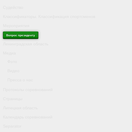
Судейство
Классификаторы. Классификация спортсменов
Мероприятия
Вопрос президенту
Ленинградская область
Медиа
Фото
Видео
Пресса о нас
Протоколы соревнований
Страницы
Липецкая область
Календарь соревнований
Separator