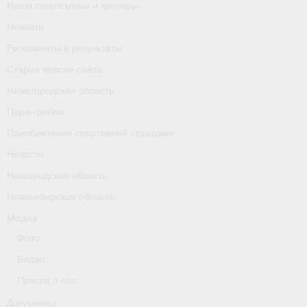
Наши спортсмены и тренеры
Календарь соревнований
Новости
Separator
Регламенты и результаты
Старая версия сайта
Москва
Нижегородская область
Чемпионы и призер параолимпийских игр
Пара-гребля
Приобретение спортивной страховки
Персоналии
Новости
- Организации
Новгородская область
- Профили
Новосибирская область
Медиа
- Классы
Фото
- Пол
Видео
Московская область
Пресса о нас
Документы
Наши спортсмены и тренеры