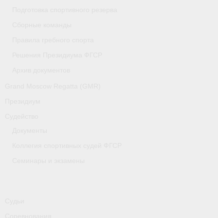
Медиафайлы
Подготовка спортивного резерва
Сборные команды
Саратовская область
Правила гребного спорта
Санкт-Петербург
Решения Президиума ФГСР
О гребле
Архив документов
Grand Moscow Regatta (GMR)
- Дисциплины гребного спорта
Президиум
- История гребли
Судейство
- Наши олимпийские чемпионы
Документы
Коллегия спортивных судей ФГСР
Самарская область
Семинары и экзамены
Свердловская область
Судейство
Судьи
- Семинары и экзамены
Соревнования