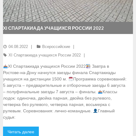
- Документы
- Семинары и экзамены
XI СПАРТАКИАДА УЧАЩИХСЯ РОССИИ 2022
Документы
04.08.2022
Всероссийские
- Нормативные документы
XI Спартакиада учащихся России 2022
- Правила вида спорта
XI Спартакиада учащихся России 2022
Завтра в
Ростове-на-Дону начнутся заезды финала Спартакиады
- Сборные команды
учащихся на дистанции 1500 м.
Программа соревнований:
5 августа – предварительные и отборочные заезды 6 августа
- Списки сборных команд
– полуфинальные заезды 7 августа – финалы.
Классы
лодок: одиночка, двойка парная, двойка без рулевого,
- Подготовка спортивного резерва
четверка без рулевого, четверка парная, восьмерка с
рулевым. Соревнования: лично-командные.
Главный
- Решения Президиума ФГСР
судья:
- Архив документов
Читать далее