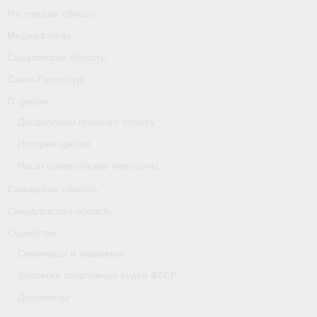
Ростовская область
Карта
Медиафайлы
Республика Карелия
Саратовская область
Галерея
Санкт-Петербург
О гребле
- Добавить галерею/Изображения
Дисциплины гребного спорта
Республика Крым
История гребли
Наши олимпийские чемпионы
О федерации
Самарская область
- ФИСА
Свердловская область
- Конференция
Судейство
Семинары и экзамены
- Президиум
Коллегия спортивных судей ФГСР
- Аппарат ФГСР
Документы
- Региональные федерации