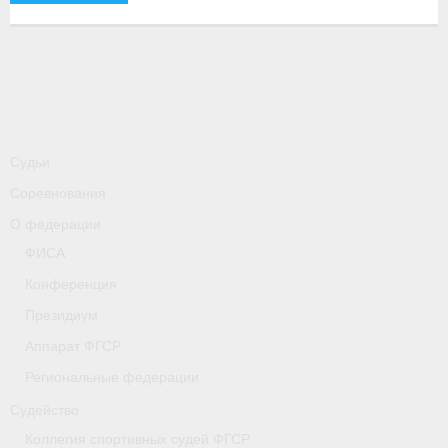
-
Совместные мероприятия, проводимые с
республикой Беларусь
Главная
Новости
- Всероссийские
Судьи
Соревнования
- Международные
О федерации
- Региональные
ФИСА
- Официальная информация
Конференция
Президиум
- Интервью
Аппарат ФГСР
- Судейство
Региональные федерации
- Антидопинг
Судейство
Коллегия спортивных судей ФГСР