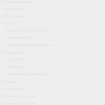
Астраханская область
О федерации
О гребле
О федерации
Спортсмены
О гребле
Истории пара-гребли
Дисциплины гребного спорта
История гребли
Воронежская область
Наши олимпийские чемпионы
Separator
О федерации
Grand Moscow Regatta (GMR)
Аппарат ФГСР
Конференция
Документы
Региональные федерации
Новости
О гребле
Президиум
Спортсмены
Истории пара-гребли
Организации
Воронежская область