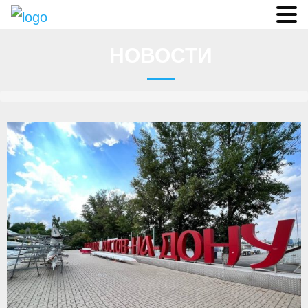
Судьи
НОВОСТИ
Соревнования
О федерации
- ФИСА
- Конференция
- Президиум
- Аппарат ФГСР
- Региональные федерации
Судейство
- Коллегия спортивных судей ФГСР