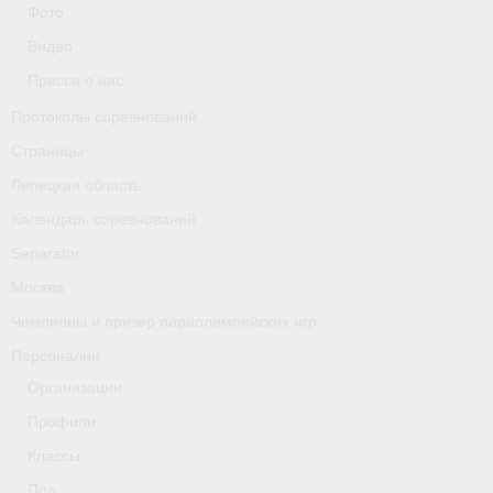
Фото
Классификаторы. Классификация спортсменов
Видео
Мероприятия
Пресса о нас
Вопрос президенту
Протоколы соревнований
Страницы
Ленинградская область
Липецкая область
Медиа
Календарь соревнований
- Фото
Separator
Москва
- Видео
Чемпионы и призер параолимпийских игр
- Пресса о нас
Персоналии
Протоколы соревнований
Организации
Профили
Страницы
Классы
Липецкая область
Пол