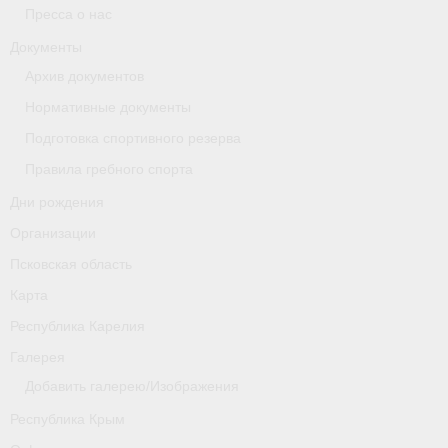
Пресса о нас
Новости
Документы
Архив документов
Регламенты и результаты
Нормативные документы
Старая версия сайта
Подготовка спортивного резерва
Нижегородская область
Правила гребного спорта
Дни рождения
Пара-гребля
Организации
Приобретение спортивной страховки
Псковская область
Новости
Карта
Республика Карелия
Новгородская область
Галерея
Новосибирская область
Добавить галерею/Изображения
Медиа
Республика Крым