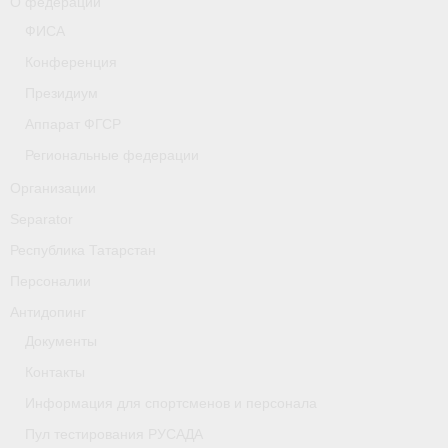
О федерации
- Фото
ФИСА
- Видео
Конференция
Президиум
- Пресса о нас
Аппарат ФГСР
Документы
Региональные федерации
- Архив документов
Организации
Separator
- Нормативные документы
Республика Татарстан
- Подготовка спортивного резерва
Персоналии
- Правила гребного спорта
Антидопинг
Документы
Дни рождения
Контакты
Организации
Информация для спортсменов и персонала
Псковская область
Пул тестирования РУСАДА