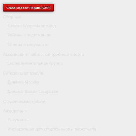
- Архив документов
Grand Moscow Regatta (GMR)
Grand Moscow Regatta (GMR)
Сборная
Списки сборных команд
Президиум
Рейтинг спортсменов
Судейство
Отчеты и результаты
Ассоциация любителей гребного спорта
- Документы
Экспериментальная группа
- Коллегия спортивных судей ФГСР
Ветеранская гребля
- Семинары и экзамены
Динамо-Москва
Динамо-Камаз Татарстан
Студенческая гребля
Антидопинг
Документы
Информация для спортсменов и персонала