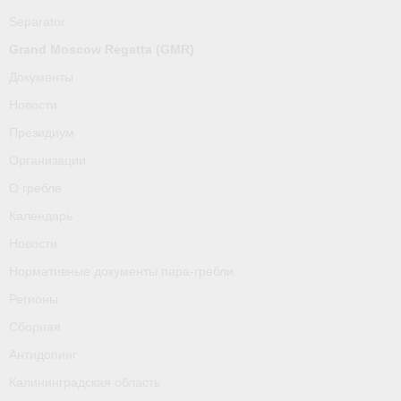
О гребле
Separator
Календарь
Grand Moscow Regatta (GMR)
Документы
Новости
Новости
Нормативные документы пара-гребли
Президиум
Организации
Регионы
О гребле
Сборная
Календарь
Антидопинг
Новости
Нормативные документы пара-гребли
Калининградская область
Регионы
Тренера
Сборная
Результаты
Антидопинг
Калининградская область
- Регламенты и результаты