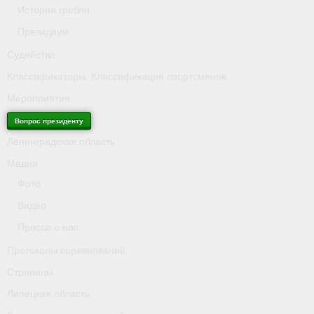
История гребли
Президиум
Судейство
Классификаторы. Классификация спортсменов
Мероприятия
Вопрос президенту
Ленинградская область
Медиа
Фото
Видео
Пресса о нас
Протоколы соревнований
Страницы
Липецкая область