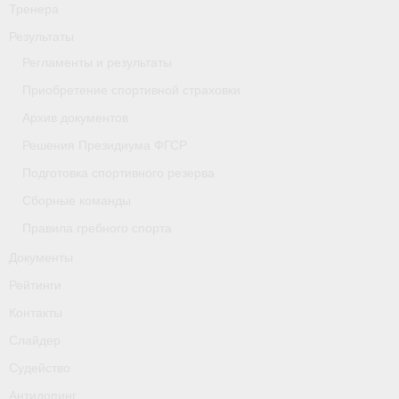
Тренера
- Приобретение спортивной страховки
Результаты
- Архив документов
Регламенты и результаты
Приобретение спортивной страховки
- Решения Президиума ФГСР
Архив документов
- Подготовка спортивного резерва
Решения Президиума ФГСР
Подготовка спортивного резерва
- Сборные команды
Сборные команды
- Правила гребного спорта
Правила гребного спорта
Документы
Документы
Рейтинги
Рейтинги
Контакты
Контакты
Слайдер
Слайдер
Судейство
Антидопинг
Судейство