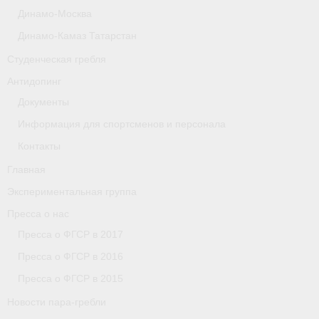
Динамо-Москва
Астраханская область
Динамо-Камаз Татарстан
О федерации
Студенческая гребля
О федерации
Антидопинг
Документы
О гребле
Информация для спортсменов и персонала
- Дисциплины гребного спорта
Контакты
- История гребли
Главная
Экспериментальная группа
- Наши олимпийские чемпионы
Пресса о нас
О федерации
Пресса о ФГСР в 2017
Пресса о ФГСР в 2016
- Аппарат ФГСР
Пресса о ФГСР в 2015
- Конференция
Новости пара-гребли
- Региональные федерации