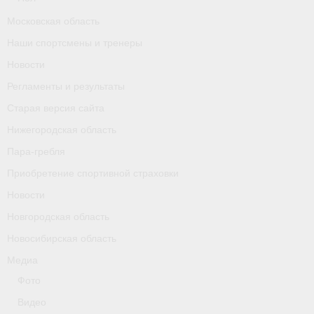
Календарь соревнований
Московская область
Наши спортсмены и тренеры
Separator
Новости
Москва
Регламенты и результаты
Чемпионы и призер параолимпийских игр
Старая версия сайта
Нижегородская область
Персоналии
Пара-гребля
- Организации
Приобретение спортивной страховки
Новости
- Профили
Новгородская область
- Классы
Новосибирская область
- Пол
Медиа
Фото
Московская область
Видео
Наши спортсмены и тренеры