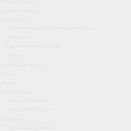
Тверская область
Томская область
Организации
Антидопинг
Separator
Информация для спортсменов и персонала
Республика Татарстан
Документы
Пул тестирования РУСАДА
Персоналии
Контакты
Антидопинг
Челябинская область
- Документы
Фото
Видео
- Контакты
Пресса о нас
- Информация для спортсменов и персонала
Пресса о ФГСР в 2015
Пресса о ФГСР в 2016
- Пул тестирования РУСАДА
Документы
Ростовская область
Нормативные документы