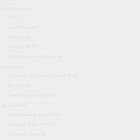
- Коллегия спортивных судей ФГСР
О федерации
ФИСА
- Документы
Конференция
Тверская область
Президиум
Аппарат ФГСР
Томская область
Региональные федерации
Антидопинг
Судейство
- Информация для спортсменов и персонала
Коллегия спортивных судей ФГСР
Документы
- Документы
Семинары и экзамены
- Пул тестирования РУСАДА
Документы
- Контакты
Нормативные документы
Правила вида спорта
Челябинская область
Сборные команды
Фото