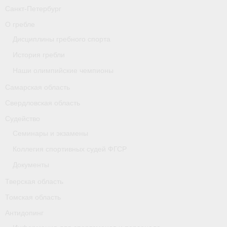
Санкт-Петербург
Карта
О гребле
Республика Карелия
Дисциплины гребного спорта
История гребли
Галерея
Наши олимпийские чемпионы
- Добавить галерею/Изображения
Самарская область
Республика Крым
Свердловская область
Судейство
О федерации
Семинары и экзамены
- ФИСА
Коллегия спортивных судей ФГСР
- Конференция
Документы
Тверская область
- Президиум
Томская область
- Аппарат ФГСР
Антидопинг
- Региональные федерации