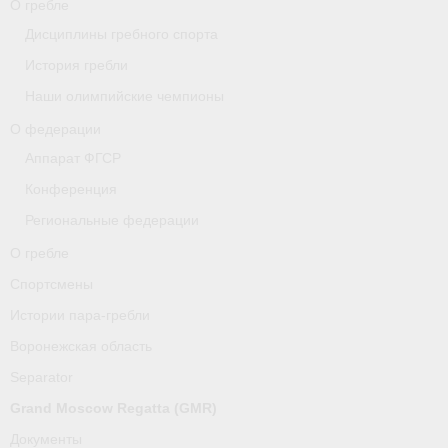
О гребле
Дисциплины гребного спорта
О гребле
История гребли
Спортсмены
Наши олимпийские чемпионы
Истории пара-гребли
О федерации
Аппарат ФГСР
Воронежская область
Конференция
Separator
Региональные федерации
Grand Moscow Regatta (GMR)
О гребле
Спортсмены
Документы
Истории пара-гребли
Новости
Воронежская область
Президиум
Separator
Grand Moscow Regatta (GMR)
Организации
Документы