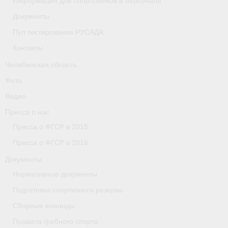
Информация для спортсменов и персонала
Документы
Организации
Пул тестирования РУСАДА
Separator
Контакты
Республика Татарстан
Челябинская область
Фото
Персоналии
Видео
Антидопинг
Пресса о нас
Пресса о ФГСР в 2015
- Документы
Пресса о ФГСР в 2016
- Контакты
Документы
- Информация для спортсменов и персонала
Нормативные документы
Подготовка спортивного резерва
- Пул тестирования РУСАДА
Сборные команды
Ростовская область
Правила гребного спорта