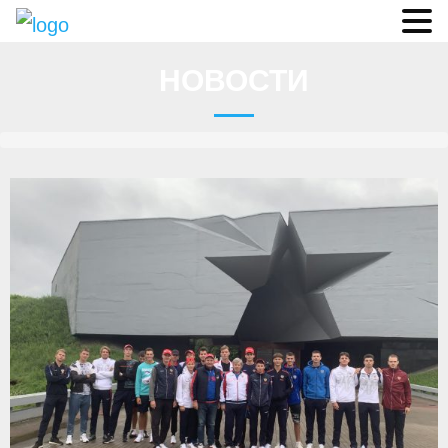
Судьи
НОВОСТИ
Соревнования
О федерации
- ФИСА
- Конференция
- Президиум
- Аппарат ФГСР
- Региональные федерации
Судейство
- Коллегия спортивных судей ФГСР