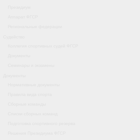
Президиум
- Коллегия спортивных судей ФГСР
Аппарат ФГСР
- Документы
Региональные федерации
Тверская область
Судейство
Коллегия спортивных судей ФГСР
Томская область
Документы
Антидопинг
Семинары и экзамены
- Информация для спортсменов и персонала
Документы
Нормативные документы
- Документы
Правила вида спорта
- Пул тестирования РУСАДА
Сборные команды
- Контакты
Списки сборных команд
Подготовка спортивного резерва
Челябинская область
Решения Президиума ФГСР
Фото