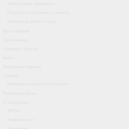
Нормативные документы
Новости
Подготовка спортивного резерва
Правила гребного спорта
Регламенты и результаты
Дни рождения
Старая версия сайта
Организации
Нижегородская область
Псковская область
Карта
Пара-гребля
Республика Карелия
Приобретение спортивной страховки
Галерея
Добавить галерею/Изображения
Новости
Республика Крым
Новгородская область
О федерации
Новосибирская область
ФИСА
Конференция
Медиа
Президиум