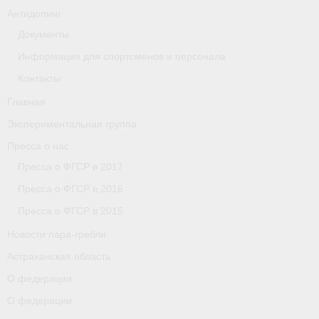
Антидопинг
Астраханская область
Документы
О федерации
Информация для спортсменов и персонала
Контакты
О федерации
Главная
О гребле
Экспериментальная группа
- Дисциплины гребного спорта
Пресса о нас
Пресса о ФГСР в 2017
- История гребли
Пресса о ФГСР в 2016
- Наши олимпийские чемпионы
Пресса о ФГСР в 2015
О федерации
Новости пара-гребли
Астраханская область
- Аппарат ФГСР
О федерации
- Конференция
О федерации
- Региональные федерации