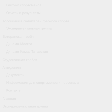
- Архив документов
Рейтинг спортсменов
Отчеты и результаты
Grand Moscow Regatta (GMR)
Ассоциация любителей гребного спорта
Президиум
Экспериментальная группа
Судейство
Ветеранская гребля
Динамо-Москва
- Документы
Динамо-Камаз Татарстан
- Коллегия спортивных судей ФГСР
Студенческая гребля
- Семинары и экзамены
Антидопинг
Документы
Информация для спортсменов и персонала
Контакты
Главная
Экспериментальная группа