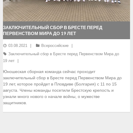
- Документы
- Семинары и экзамены
ЗАКЛЮЧИТЕЛЬНЫЙ СБОР В БРЕСТЕ ПЕРЕД
ПЕРВЕНСТВОМ МИРА ДО 19 ЛЕТ
Документы
03.08.2021
Всероссийские
- Нормативные документы
Заключительный сбор в Бресте перед Первенством Мира до
- Правила вида спорта
19 лет
Юношеская сборная команда сейчас проходит
- Сборные команды
заключительный сбор в Бресте перед Первенством Мира до
19 лет, которое пройдет в Пловдиве (Болгария) с 11 по 15
- Списки сборных команд
августа. Члены команды посетили Брестскую крепость и
узнали много нового о начале войны, о мужестве
- Подготовка спортивного резерва
защитников.
- Решения Президиума ФГСР
- Архив документов