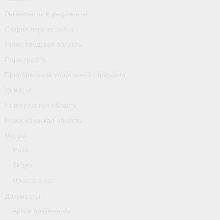
Календарь соревнований
Регламенты и результаты
Старая версия сайта
Separator
Нижегородская область
Москва
Пара-гребля
Приобретение спортивной страховки
Чемпионы и призер параолимпийских игр
Новости
Персоналии
Новгородская область
- Организации
Новосибирская область
Медиа
- Профили
Фото
- Классы
Видео
- Пол
Пресса о нас
Документы
Московская область
Архив документов
Наши спортсмены и тренеры