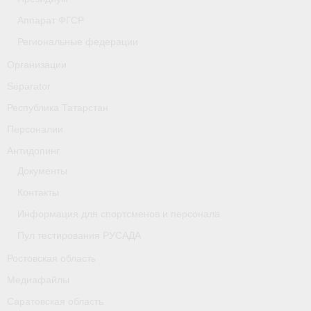
- Фото
Аппарат ФГСР
- Видео
Региональные федерации
Организации
- Пресса о нас
Separator
Документы
Республика Татарстан
- Архив документов
Персоналии
Антидопинг
- Нормативные документы
Документы
- Подготовка спортивного резерва
Контакты
- Правила гребного спорта
Информация для спортсменов и персонала
Пул тестирования РУСАДА
Дни рождения
Ростовская область
Организации
Медиафайлы
Псковская область
Саратовская область