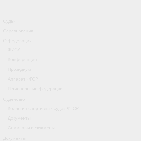
-
Совместные мероприятия, проводимые с
республикой Беларусь
Судьи
Главная
Соревнования
Новости
О федерации
- Всероссийские
ФИСА
Конференция
- Международные
Президиум
- Региональные
Аппарат ФГСР
- Официальная информация
Региональные федерации
Судейство
- Интервью
Коллегия спортивных судей ФГСР
- Судейство
Документы
- Антидопинг
Семинары и экзамены
Документы