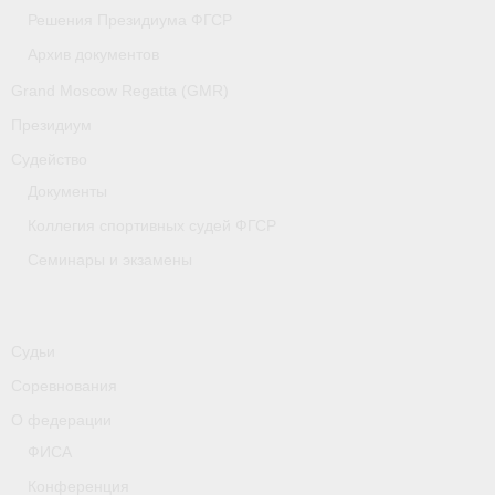
Медиафайлы
Решения Президиума ФГСР
Архив документов
Саратовская область
Grand Moscow Regatta (GMR)
Санкт-Петербург
Президиум
О гребле
Судейство
Документы
- Дисциплины гребного спорта
Коллегия спортивных судей ФГСР
- История гребли
Семинары и экзамены
- Наши олимпийские чемпионы
Самарская область
Судьи
Свердловская область
Соревнования
О федерации
Судейство
ФИСА
- Семинары и экзамены
Конференция