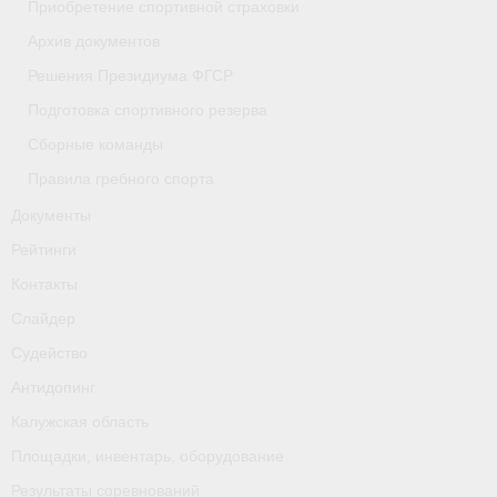
Приобретение спортивной страховки
- Приобретение спортивной страховки
Архив документов
Решения Президиума ФГСР
- Архив документов
Подготовка спортивного резерва
- Решения Президиума ФГСР
Сборные команды
- Подготовка спортивного резерва
Правила гребного спорта
Документы
- Сборные команды
Рейтинги
- Правила гребного спорта
Контакты
Документы
Слайдер
Судейство
Рейтинги
Антидопинг
Контакты
Калужская область
Слайдер
Площадки, инвентарь, оборудование
Результаты соревнований
Судейство