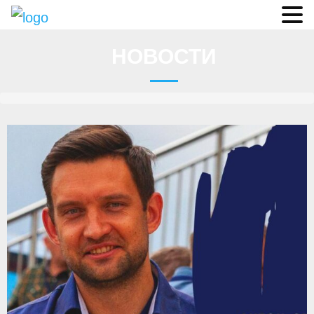
Судьи
НОВОСТИ
Соревнования
О федерации
- ФИСА
- Конференция
- Президиум
- Аппарат ФГСР
- Региональные федерации
Судейство
- Коллегия спортивных судей ФГСР