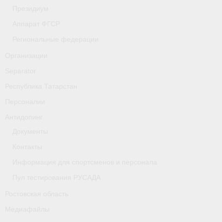
- Фото
Президиум
Аппарат ФГСР
- Видео
Региональные федерации
- Пресса о нас
Организации
Документы
Separator
Республика Татарстан
- Архив документов
Персоналии
- Нормативные документы
Антидопинг
- Подготовка спортивного резерва
Документы
Контакты
- Правила гребного спорта
Информация для спортсменов и персонала
Дни рождения
Пул тестирования РУСАДА
Организации
Ростовская область
Медиафайлы
Псковская область