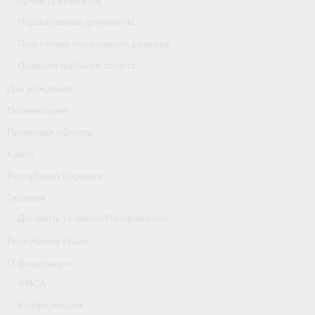
Архив документов
Нормативные документы
Новости
Подготовка спортивного резерва
Регламенты и результаты
Правила гребного спорта
Старая версия сайта
Дни рождения
Организации
Нижегородская область
Псковская область
Пара-гребля
Карта
Республика Карелия
Приобретение спортивной страховки
Галерея
Новости
Добавить галерею/Изображения
Новгородская область
Республика Крым
О федерации
Новосибирская область
ФИСА
Медиа
Конференция