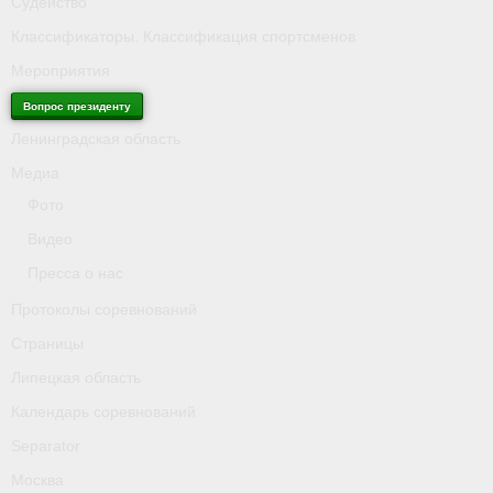
Судейство
Классификаторы. Классификация спортсменов
Мероприятия
Вопрос президенту
Ленинградская область
Медиа
Фото
Видео
Пресса о нас
Протоколы соревнований
Страницы
Липецкая область
Календарь соревнований
Separator
Москва