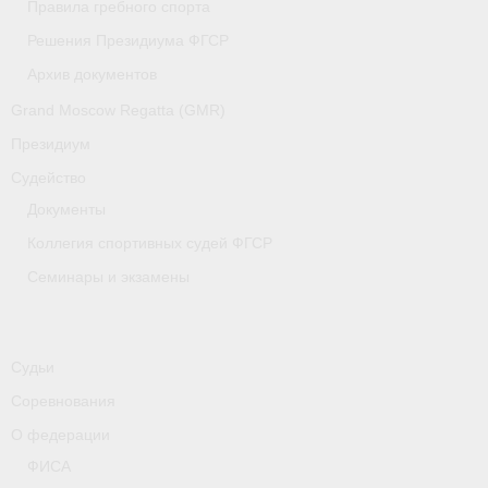
Правила гребного спорта
Медиафайлы
Решения Президиума ФГСР
Саратовская область
Архив документов
Санкт-Петербург
Grand Moscow Regatta (GMR)
Президиум
О гребле
Судейство
- Дисциплины гребного спорта
Документы
- История гребли
Коллегия спортивных судей ФГСР
Семинары и экзамены
- Наши олимпийские чемпионы
Самарская область
Судьи
Свердловская область
Соревнования
Судейство
О федерации
ФИСА
- Семинары и экзамены