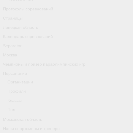
Классификаторы. Классификация спортсменов
Протоколы соревнований
Мероприятия
Страницы
Липецкая область
Вопрос президенту
Календарь соревнований
Ленинградская область
Separator
Медиа
Москва
Чемпионы и призер параолимпийских игр
- Фото
Персоналии
- Видео
Организации
- Пресса о нас
Профили
Классы
Протоколы соревнований
Пол
Страницы
Московская область
Липецкая область
Наши спортсмены и тренеры