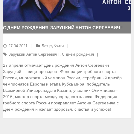
- Документы
- Семинары и экзамены
С ДНЕМ РОЖДЕНИЯ, ЗАРУЦКИЙ АНТОН СЕРГЕЕВИЧ !
Документы
27.04.2021
Без рубрики
- Нормативные документы
Заруцкий Антон Сергеевич !
,
С днём рождения
- Правила вида спорта
27 апреля отмечает День рождения Антон Сергеевич
Заруцкий — вице-президент Федерации гребного спорта
- Сборные команды
России, многократный чемпион России, серебряный призёр
чемпионатов Европы и этапа Кубка мира, победитель
- Списки сборных команд
Всемирной Универсиады в Казани, участник Олимпиады–
2016, мастер спорта международного класса. Федерация
- Подготовка спортивного резерва
гребного спорта России поздравляет Антона Сергеевича с
Днём рождения и желает здоровья, счастья и успехов!
- Решения Президиума ФГСР
- Архив документов