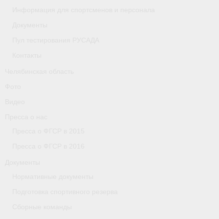
Информация для спортсменов и персонала
Организации
Документы
Пул тестирования РУСАДА
Separator
Контакты
Республика Татарстан
Челябинская область
Персоналии
Фото
Видео
Антидопинг
Пресса о нас
- Документы
Пресса о ФГСР в 2015
- Контакты
Пресса о ФГСР в 2016
Документы
- Информация для спортсменов и персонала
Нормативные документы
- Пул тестирования РУСАДА
Подготовка спортивного резерва
Ростовская область
Сборные команды