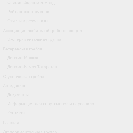
Списки сборных команд
- Архив документов
Рейтинг спортсменов
Grand Moscow Regatta (GMR)
Отчеты и результаты
Президиум
Ассоциация любителей гребного спорта
Экспериментальная группа
Судейство
Ветеранская гребля
- Документы
Динамо-Москва
- Коллегия спортивных судей ФГСР
Динамо-Камаз Татарстан
Студенческая гребля
- Семинары и экзамены
Антидопинг
Документы
Информация для спортсменов и персонала
Контакты
Главная
Экспериментальная группа