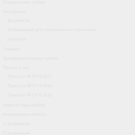
Студенческая гребля
Астраханская область
Антидопинг
Документы
О федерации
Информация для спортсменов и персонала
О федерации
Контакты
О гребле
Главная
Экспериментальная группа
- Дисциплины гребного спорта
Пресса о нас
- История гребли
Пресса о ФГСР в 2017
- Наши олимпийские чемпионы
Пресса о ФГСР в 2016
Пресса о ФГСР в 2015
О федерации
Новости пара-гребли
- Аппарат ФГСР
Астраханская область
- Конференция
О федерации
О федерации
- Региональные федерации