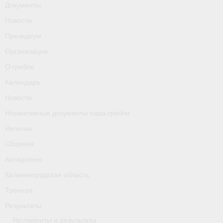
Документы
О гребле
Новости
Календарь
Президиум
Новости
Организации
О гребле
Нормативные документы пара-гребли
Календарь
Регионы
Новости
Сборная
Нормативные документы пара-гребли
Регионы
Антидопинг
Сборная
Калининградская область
Антидопинг
Тренера
Калининградская область
Тренера
Результаты
Результаты
- Регламенты и результаты
Регламенты и результаты