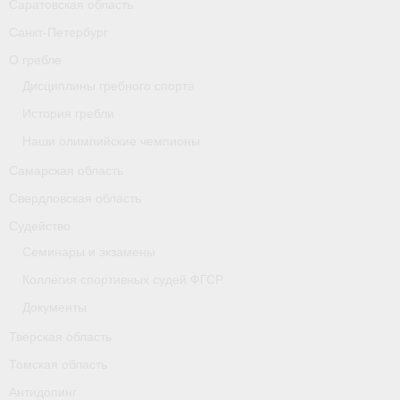
Саратовская область
Карта
Санкт-Петербург
О гребле
Республика Карелия
Дисциплины гребного спорта
Галерея
История гребли
- Добавить галерею/Изображения
Наши олимпийские чемпионы
Самарская область
Республика Крым
Свердловская область
О федерации
Судейство
- ФИСА
Семинары и экзамены
Коллегия спортивных судей ФГСР
- Конференция
Документы
- Президиум
Тверская область
- Аппарат ФГСР
Томская область
Антидопинг
- Региональные федерации