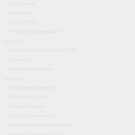
Конференция
- Коллегия спортивных судей ФГСР
Президиум
- Документы
Аппарат ФГСР
Региональные федерации
Тверская область
Судейство
Томская область
Коллегия спортивных судей ФГСР
Антидопинг
Документы
Семинары и экзамены
- Информация для спортсменов и персонала
Документы
- Документы
Нормативные документы
- Пул тестирования РУСАДА
Правила вида спорта
Сборные команды
- Контакты
Списки сборных команд
Челябинская область
Подготовка спортивного резерва
Решения Президиума ФГСР
Фото