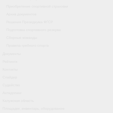
Приобретение спортивной страховки
- Приобретение спортивной страховки
Архив документов
- Архив документов
Решения Президиума ФГСР
- Решения Президиума ФГСР
Подготовка спортивного резерва
Сборные команды
- Подготовка спортивного резерва
Правила гребного спорта
- Сборные команды
Документы
- Правила гребного спорта
Рейтинги
Контакты
Документы
Слайдер
Рейтинги
Судейство
Контакты
Антидопинг
Калужская область
Слайдер
Площадки, инвентарь, оборудование
Судейство