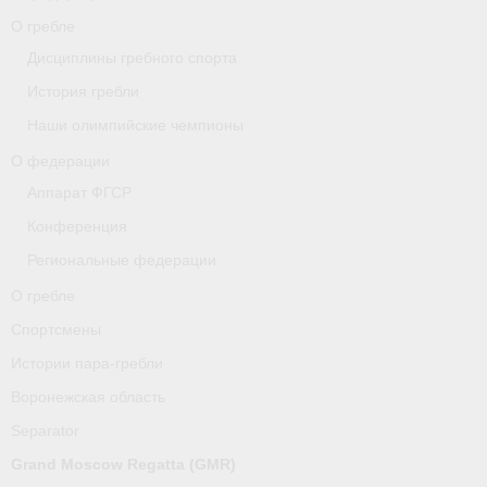
О гребле
О гребле
Дисциплины гребного спорта
Спортсмены
История гребли
Наши олимпийские чемпионы
Истории пара-гребли
О федерации
Воронежская область
Аппарат ФГСР
Конференция
Separator
Региональные федерации
Grand Moscow Regatta (GMR)
О гребле
Документы
Спортсмены
Истории пара-гребли
Новости
Воронежская область
Президиум
Separator
Организации
Grand Moscow Regatta (GMR)