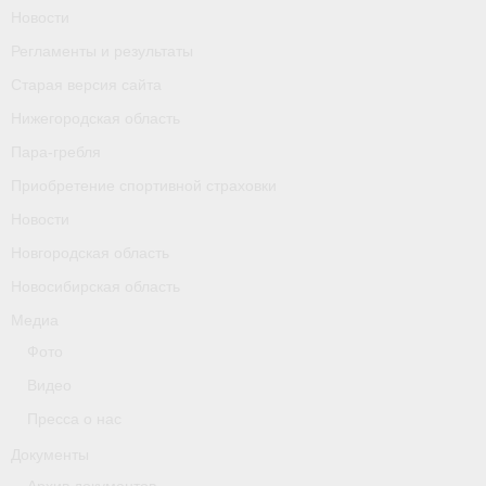
Новости
Календарь соревнований
Регламенты и результаты
Separator
Старая версия сайта
Нижегородская область
Москва
Пара-гребля
Чемпионы и призер параолимпийских игр
Приобретение спортивной страховки
Персоналии
Новости
Новгородская область
- Организации
Новосибирская область
- Профили
Медиа
- Классы
Фото
Видео
- Пол
Пресса о нас
Московская область
Документы
Наши спортсмены и тренеры