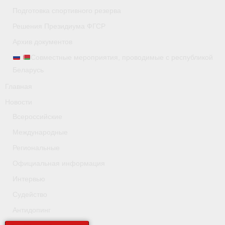
Подготовка спортивного резерва
Видео
Решения Президиума ФГСР
Пресса о нас
Архив документов
Совместные мероприятия, проводимые с республикой
- Пресса о ФГСР в 2015
Беларусь
- Пресса о ФГСР в 2016
Главная
Новости
Документы
Всероссийские
- Нормативные документы
Международные
- Подготовка спортивного резерва
Региональные
Официальная информация
- Сборные команды
Интервью
- Правила гребного спорта
Судейство
Антидопинг
- Решения Президиума ФГСР