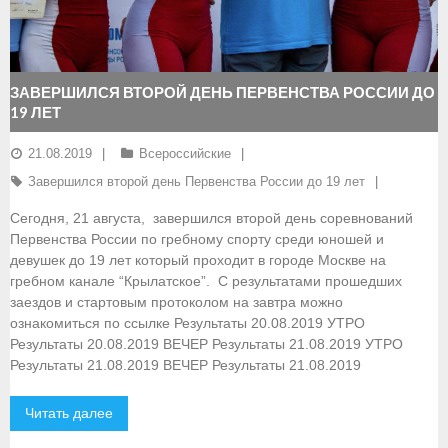
- Документы
- Семинары и экзамены
ЗАВЕРШИЛСЯ ВТОРОЙ ДЕНЬ ПЕРВЕНСТВА РОССИИ ДО
19 ЛЕТ
Документы
21.08.2019
Всероссийские
- Нормативные документы
Завершился второй день Первенства России до 19 лет
- Правила вида спорта
Сегодня, 21 августа, завершился второй день соревнований
Первенства России по гребному спорту среди юношей и
- Сборные команды
девушек до 19 лет который проходит в городе Москве на
гребном канале “Крылатское”. С результатами прошедших
- Списки сборных команд
заездов и стартовым протоколом на завтра можно
ознакомиться по ссылке Результаты 20.08.2019 УТРО
- Подготовка спортивного резерва
Результаты 20.08.2019 ВЕЧЕР Результаты 21.08.2019 УТРО
Результаты 21.08.2019 ВЕЧЕР Результаты 21.08.2019
- Решения Президиума ФГСР
- Архив документов
Читать далее