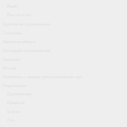
Классификаторы. Классификация спортсменов
Видео
Пресса о нас
Мероприятия
Протоколы соревнований
Вопрос президенту
Страницы
Ленинградская область
Липецкая область
Календарь соревнований
Медиа
Separator
- Фото
Москва
- Видео
Чемпионы и призер параолимпийских игр
Персоналии
- Пресса о нас
Организации
Протоколы соревнований
Профили
Страницы
Классы
Пол
Липецкая область