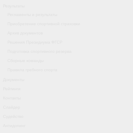
Результаты
- Приобретение спортивной страховки
Регламенты и результаты
- Архив документов
Приобретение спортивной страховки
- Решения Президиума ФГСР
Архив документов
Решения Президиума ФГСР
- Подготовка спортивного резерва
Подготовка спортивного резерва
- Сборные команды
Сборные команды
Правила гребного спорта
- Правила гребного спорта
Документы
Документы
Рейтинги
Рейтинги
Контакты
Слайдер
Контакты
Судейство
Слайдер
Антидопинг
Судейство