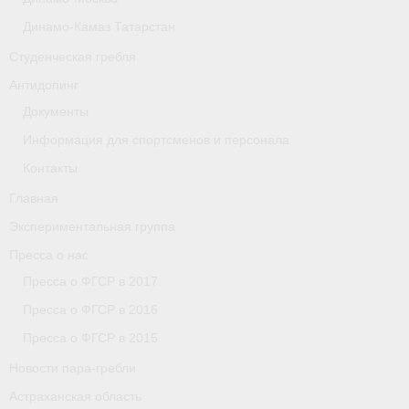
Астраханская область
Динамо-Камаз Татарстан
Студенческая гребля
О федерации
Антидопинг
О федерации
Документы
О гребле
Информация для спортсменов и персонала
Контакты
- Дисциплины гребного спорта
Главная
- История гребли
Экспериментальная группа
- Наши олимпийские чемпионы
Пресса о нас
Пресса о ФГСР в 2017
О федерации
Пресса о ФГСР в 2016
- Аппарат ФГСР
Пресса о ФГСР в 2015
Новости пара-гребли
- Конференция
Астраханская область
- Региональные федерации