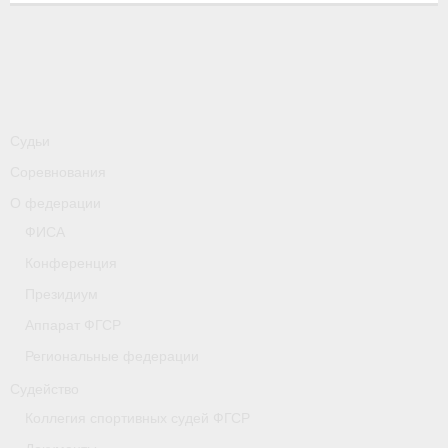
-
Совместные мероприятия, проводимые с
республикой Беларусь
Главная
Новости
Судьи
- Всероссийские
Соревнования
- Международные
О федерации
ФИСА
- Региональные
Конференция
- Официальная информация
Президиум
- Интервью
Аппарат ФГСР
Региональные федерации
- Судейство
Судейство
- Антидопинг
Коллегия спортивных судей ФГСР