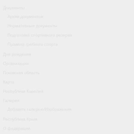
Документы
Новости
Архив документов
Регламенты и результаты
Нормативные документы
Подготовка спортивного резерва
Старая версия сайта
Правила гребного спорта
Нижегородская область
Дни рождения
Пара-гребля
Организации
Псковская область
Приобретение спортивной страховки
Карта
Новости
Республика Карелия
Новгородская область
Галерея
Добавить галерею/Изображения
Новосибирская область
Республика Крым
Медиа
О федерации