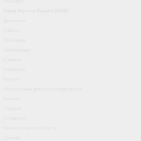
Separator
О гребле
Grand Moscow Regatta (GMR)
Календарь
Документы
Новости
Новости
Президиум
Нормативные документы пара-гребли
Организации
Регионы
О гребле
Календарь
Сборная
Новости
Антидопинг
Нормативные документы пара-гребли
Калининградская область
Регионы
Сборная
Тренера
Антидопинг
Результаты
Калининградская область
- Регламенты и результаты
Тренера