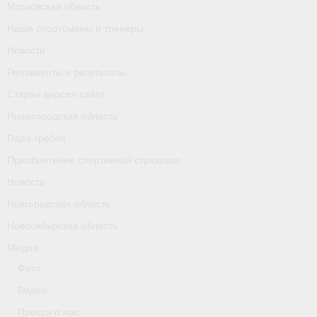
Московская область
Календарь соревнований
Наши спортсмены и тренеры
Separator
Новости
Регламенты и результаты
Москва
Старая версия сайта
Чемпионы и призер параолимпийских игр
Нижегородская область
Персоналии
Пара-гребля
Приобретение спортивной страховки
- Организации
Новости
- Профили
Новгородская область
Новосибирская область
- Классы
Медиа
- Пол
Фото
Московская область
Видео
Пресса о нас
Наши спортсмены и тренеры