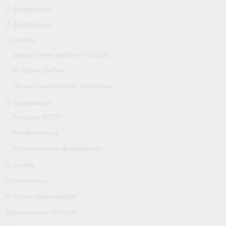
О федерации
О гребле
О федерации
О гребле
Спортсмены
Дисциплины гребного спорта
Истории пара-гребли
История гребли
Воронежская область
Наши олимпийские чемпионы
О федерации
Separator
Аппарат ФГСР
Grand Moscow Regatta (GMR)
Конференция
Документы
Региональные федерации
О гребле
Новости
Спортсмены
Президиум
Истории пара-гребли
Организации
Воронежская область