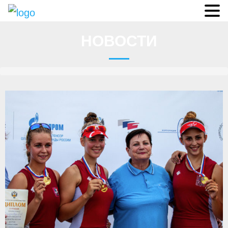
Судьи
НОВОСТИ
Соревнования
О федерации
- ФИСА
- Конференция
- Президиум
- Аппарат ФГСР
- Региональные федерации
Судейство
- Коллегия спортивных судей ФГСР