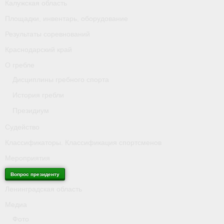
Калужская область
Площадки, инвентарь, оборудование
Антидопинг
Результаты соревнований
Калужская область
Краснодарский край
Площадки, инвентарь, оборудование
О гребле
Дисциплины гребного спорта
Результаты соревнований
История гребли
Краснодарский край
Президиум
О гребле
Судейство
Классификаторы. Классификация спортсменов
- Дисциплины гребного спорта
Мероприятия
- История гребли
Вопрос президенту
- Президиум
Ленинградская область
Медиа
Судейство
Фото