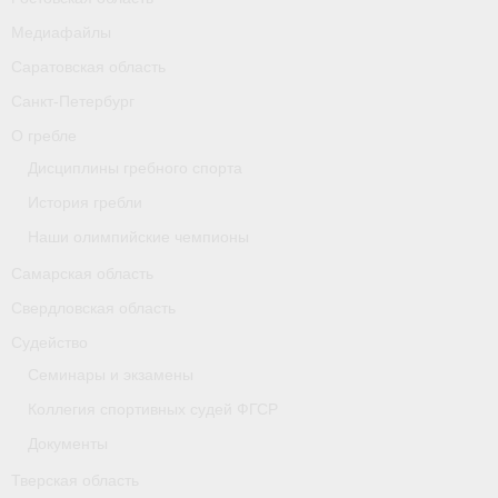
Карта
Медиафайлы
Саратовская область
Республика Карелия
Санкт-Петербург
Галерея
О гребле
Дисциплины гребного спорта
- Добавить галерею/Изображения
История гребли
Республика Крым
Наши олимпийские чемпионы
О федерации
Самарская область
Свердловская область
- ФИСА
Судейство
- Конференция
Семинары и экзамены
- Президиум
Коллегия спортивных судей ФГСР
Документы
- Аппарат ФГСР
Тверская область
- Региональные федерации