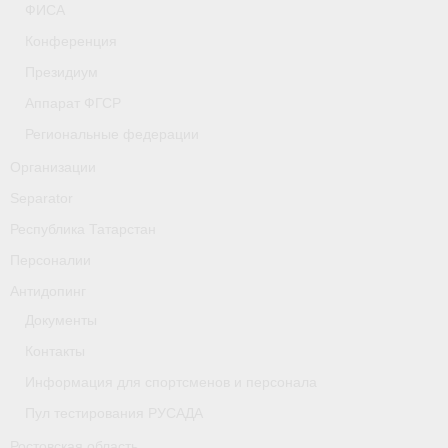
ФИСА
- Фото
Конференция
- Видео
Президиум
- Пресса о нас
Аппарат ФГСР
Региональные федерации
Документы
Организации
- Архив документов
Separator
- Нормативные документы
Республика Татарстан
Персоналии
- Подготовка спортивного резерва
Антидопинг
- Правила гребного спорта
Документы
Дни рождения
Контакты
Информация для спортсменов и персонала
Организации
Пул тестирования РУСАДА
Псковская область
Ростовская область