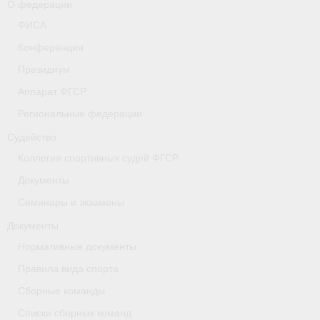
О федерации
- Коллегия спортивных судей ФГСР
ФИСА
Конференция
- Документы
Президиум
Тверская область
Аппарат ФГСР
Томская область
Региональные федерации
Судейство
Антидопинг
Коллегия спортивных судей ФГСР
- Информация для спортсменов и персонала
Документы
- Документы
Семинары и экзамены
Документы
- Пул тестирования РУСАДА
Нормативные документы
- Контакты
Правила вида спорта
Челябинская область
Сборные команды
Списки сборных команд
Фото