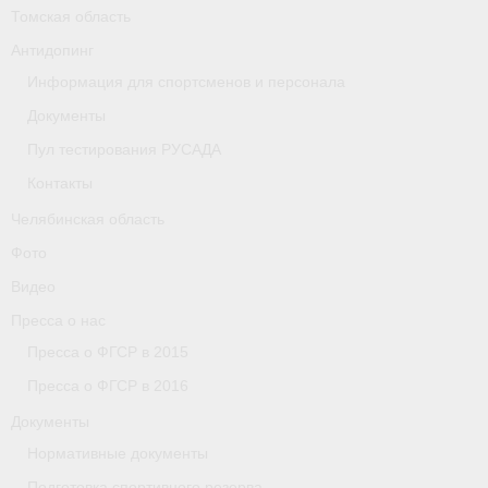
Томская область
Организации
Антидопинг
Информация для спортсменов и персонала
Separator
Документы
Республика Татарстан
Пул тестирования РУСАДА
Персоналии
Контакты
Челябинская область
Антидопинг
Фото
- Документы
Видео
- Контакты
Пресса о нас
Пресса о ФГСР в 2015
- Информация для спортсменов и персонала
Пресса о ФГСР в 2016
- Пул тестирования РУСАДА
Документы
Нормативные документы
Ростовская область
Подготовка спортивного резерва