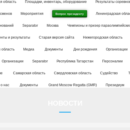
я область
Площадки, инвентарь, оборудование
Результаты соревно
тсменов
Мероприятия
Ленинградская обла
Вопрос президенту
внований
Separator
Москва
Чемпионы и призер параолимпийских
енты и результаты
Старая версия сайта
Нижегородская область
 область
Медиа
Документы
Дни рождения
Организации
Организации
Separator
Республика Татарстан
Персоналии
ле
Самарская область
Свердловская область
Судейство
 о нас
Документы
Grand Moscow Regatta (GMR)
Президиум
НОВОСТИ