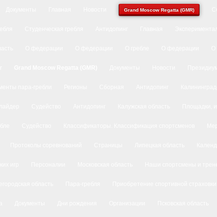
Документы
Главная
Новости
С
Grand Moscow Regatta (GMR)
ребля
Студенческая гребля
Антидопинг
Главная
Экспериментал
ласть
О федерации
О федерации
О гребле
О федерации
О
r
Grand Moscow Regatta (GMR)
Документы
Новости
Президиу
менты пара-гребли
Регионы
Сборная
Антидопинг
Калининград
лайдер
Судейство
Антидопинг
Калужская область
Площадки, и
ебле
Судейство
Классификаторы. Классификация спортсменов
Ме
Протоколы соревнований
Страницы
Липецкая область
Календ
ких игр
Персоналии
Московская область
Наши спортсмены и трен
городская область
Пара-гребля
Приобретение спортивной страховки
а
Документы
Дни рождения
Организации
Псковская область