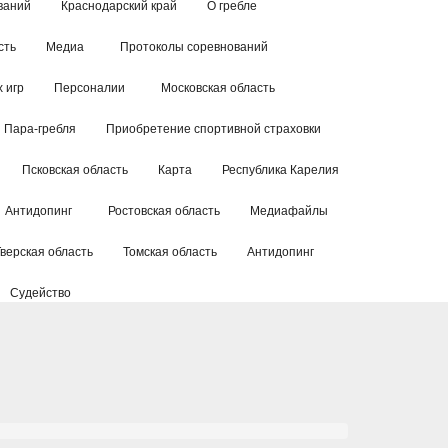
ваний
Краснодарский край
О гребле
сть
Медиа
Протоколы соревнований
 игр
Персоналии
Московская область
Пара-гребля
Приобретение спортивной страховки
Псковская область
Карта
Республика Карелия
Антидопинг
Ростовская область
Медиафайлы
Тверская область
Томская область
Антидопинг
Судейство