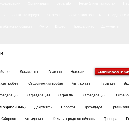
О федерации
Организации
Separator
Республика Татарстан
Пе
сть
Санкт-Петербург
О гребле
Самарская область
Свердловска
елябинская область
Фото
Видео
Пресса о нас
Документы
йство
Документы
Главная
Новости
Grand Moscow Regatt
кая гребля
Студенческая гребля
Антидопинг
Главная
Эк
 федерации
О федерации
О гребле
О федерации
О гребл
 Regatta (GMR)
Документы
Новости
Президиум
Организац
Сборная
Антидопинг
Калининградская область
Тренера
Р