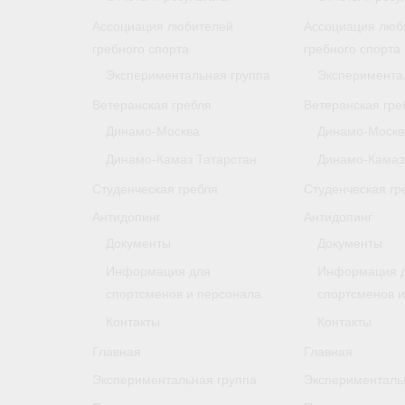
Ассоциация любителей
Ассоциация люб
гребного спорта
гребного спорта
Экспериментальная группа
Эксперимента
Ветеранская гребля
Ветеранская гре
Динамо-Москва
Динамо-Москв
Динамо-Камаз Татарстан
Динамо-Камаз
Студенческая гребля
Студенческая гр
Антидопинг
Антидопинг
Документы
Документы
Информация для
Информация 
спортсменов и персонала
спортсменов 
Контакты
Контакты
Главная
Главная
Экспериментальная группа
Эксперименталь