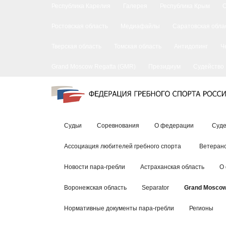
Республика Карелия
Галерея
Республика Крым
Ростовская область
Медиафайлы
Саратовская обла
Тверская область
Томская область
Антидопинг
Ч
Grand Moscow Regatta (GMR)
Президиум
Судейство
Судьи
Соревнования
О федерации
Суде
Ассоциация любителей гребного спорта
Ветеранс
Новости пара-гребли
Астраханская область
О
Воронежская область
Separator
Grand Moscow
Нормативные документы пара-гребли
Регионы