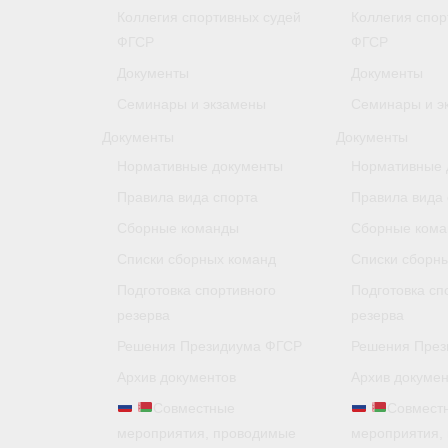
Коллегия спортивных судей
Коллегия спор
ФГСР
ФГСР
Документы
Документы
Семинары и экзамены
Семинары и э
Документы
Документы
Нормативные документы
Нормативные 
Правила вида спорта
Правила вида 
Сборные команды
Сборные ком
Списки сборных команд
Списки сборн
Подготовка спортивного
Подготовка сп
резерва
резерва
Решения Президиума ФГСР
Решения През
Архив документов
Архив докумен
Совместные
Совмест
мероприятия, проводимые
мероприятия,