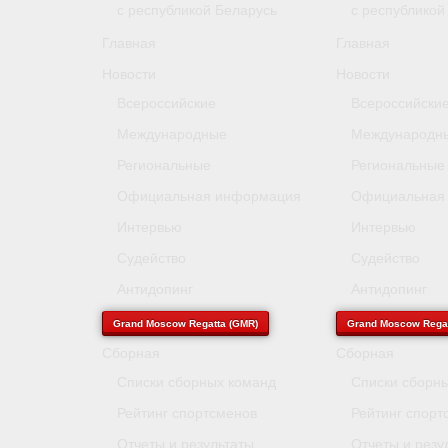
с республикой Беларусь
с республикой
Главная
Главная
Новости
Новости
Всероссийские
Всероссийски
Международные
Международн
Региональные
Региональные
Официальная информация
Официальная
Интервью
Интервью
Судейство
Судейство
Антидопинг
Антидопинг
Grand Moscow Regatta (GMR)
Grand Moscow Regat
Сборная
Сборная
Списки сборных команд
Списки сборн
Рейтинг спортсменов
Рейтинг спорт
Отчеты и результаты
Отчеты и резу