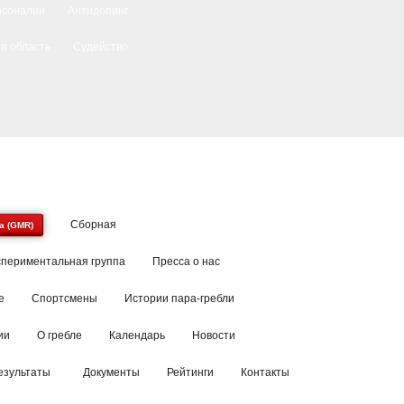
рсоналии
Антидопинг
я область
Судейство
Сборная
a (GMR)
спериментальная группа
Пресса о нас
е
Спортсмены
Истории пара-гребли
ии
О гребле
Календарь
Новости
езультаты
Документы
Рейтинги
Контакты