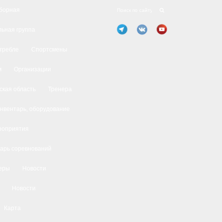
борная
ьная группа
 гребле
Спортсмены
м
Организации
ская область
Тренера
нвентарь, оборудование
роприятия
арь соревнований
еры
Новости
Новости
Карта