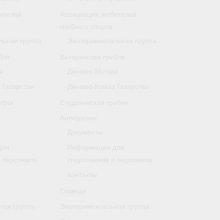
ителей
Ассоциация любителей
гребного спорта
льная группа
Экспериментальная группа
бля
Ветеранская гребля
а
Динамо-Москва
 Татарстан
Динамо-Камаз Татарстан
ебля
Студенческая гребля
Антидопинг
Документы
для
Информация для
и персонала
спортсменов и персонала
Контакты
Главная
ная группа
Экспериментальная группа