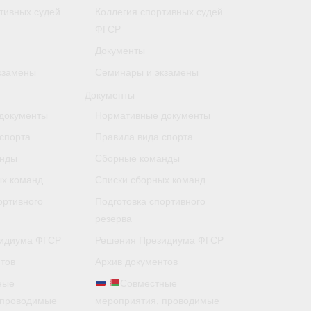
тивных судей
Коллегия спортивных судей
ФГСР
Документы
кзамены
Семинары и экзамены
Документы
документы
Нормативные документы
спорта
Правила вида спорта
анды
Сборные команды
ых команд
Списки сборных команд
ортивного
Подготовка спортивного
резерва
идиума ФГСР
Решения Президиума ФГСР
тов
Архив документов
ные
Совместные
 проводимые
мероприятия, проводимые