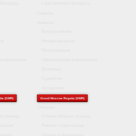
 Беларусь
с республикой Беларусь
Главная
Новости
е
Всероссийские
ые
Международные
Региональные
 информация
Официальная информация
Интервью
Судейство
Антидопинг
ta (GMR)
Grand Moscow Regatta (GMR)
Сборная
ых команд
Списки сборных команд
сменов
Рейтинг спортсменов
льтаты
Отчеты и результаты