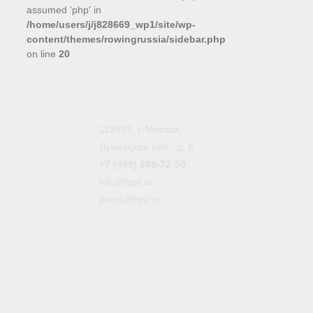
assumed 'php' in
/home/users/j/j828669_wp1/site/wp-
content/themes/rowingrussia/sidebar.php
on line
20
119992, г. Москва,
Лужнецкая наб., д. 8
+7 (499) 288-72-50
info@fgsr.ru
press@fgsr.ru