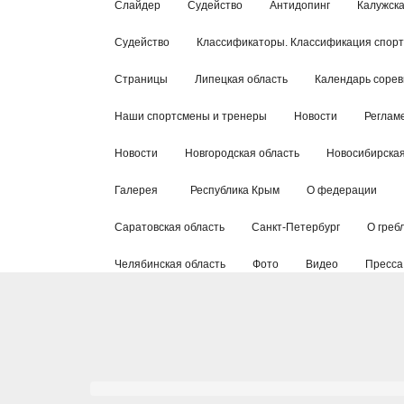
Слайдер
Судейство
Антидопинг
Калужска
Судейство
Классификаторы. Классификация спор
Страницы
Липецкая область
Календарь соре
Наши спортсмены и тренеры
Новости
Реглам
Новости
Новгородская область
Новосибирская
Галерея
Республика Крым
О федерации
Саратовская область
Санкт-Петербург
О греб
Челябинская область
Фото
Видео
Пресса