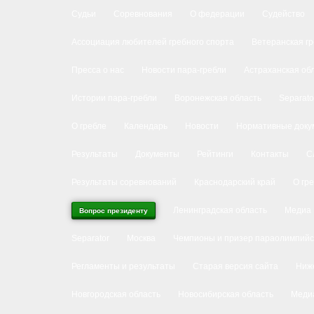
Судьи
Соревнования
О федерации
Судейство
Ассоциация любителей гребного спорта
Ветеранская г
Пресса о нас
Новости пара-гребли
Астраханская об
Истории пара-гребли
Воронежская область
Separato
О гребле
Календарь
Новости
Нормативные доку
Результаты
Документы
Рейтинги
Контакты
С
Результаты соревнований
Краснодарский край
О гр
Ленинградская область
Медиа
Вопрос президенту
Separator
Москва
Чемпионы и призер параолимпийс
Регламенты и результаты
Старая версия сайта
Ниже
Новгородская область
Новосибирская область
Меди