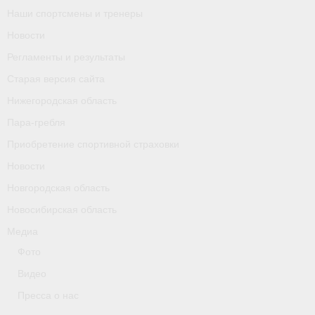
Наши спортсмены и тренеры
Календарь соревнований
Новости
Separator
Регламенты и результаты
Москва
Старая версия сайта
Нижегородская область
Чемпионы и призер параолимпийских игр
Пара-гребля
Персоналии
Приобретение спортивной страховки
Новости
- Организации
Новгородская область
- Профили
Новосибирская область
- Классы
Медиа
Фото
- Пол
Видео
Московская область
Пресса о нас
Наши спортсмены и тренеры