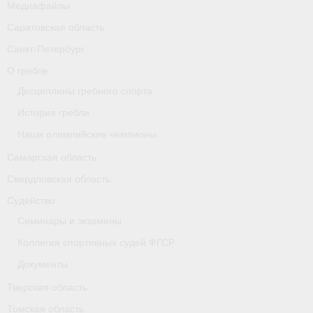
Медиафайлы
Карта
Саратовская область
Республика Карелия
Санкт-Петербург
О гребле
Галерея
Дисциплины гребного спорта
- Добавить галерею/Изображения
История гребли
Наши олимпийские чемпионы
Республика Крым
Самарская область
О федерации
Свердловская область
- ФИСА
Судейство
Семинары и экзамены
- Конференция
Коллегия спортивных судей ФГСР
- Президиум
Документы
- Аппарат ФГСР
Тверская область
Томская область
- Региональные федерации