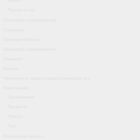
Видео
Классификаторы. Классификация спортсменов
Пресса о нас
Мероприятия
Протоколы соревнований
Страницы
Вопрос президенту
Липецкая область
Ленинградская область
Календарь соревнований
Медиа
Separator
Москва
- Фото
Чемпионы и призер параолимпийских игр
- Видео
Персоналии
- Пресса о нас
Организации
Профили
Протоколы соревнований
Классы
Страницы
Пол
Липецкая область
Московская область