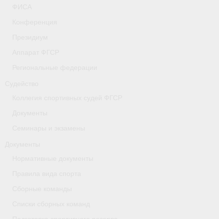
ФИСА
- Коллегия спортивных судей ФГСР
Конференция
- Документы
Президиум
Аппарат ФГСР
Тверская область
Региональные федерации
Томская область
Судейство
Антидопинг
Коллегия спортивных судей ФГСР
Документы
- Информация для спортсменов и персонала
Семинары и экзамены
- Документы
Документы
- Пул тестирования РУСАДА
Нормативные документы
Правила вида спорта
- Контакты
Сборные команды
Челябинская область
Списки сборных команд
Фото