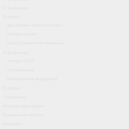
О федерации
О гребле
О гребле
Спортсмены
Дисциплины гребного спорта
История гребли
Истории пара-гребли
Наши олимпийские чемпионы
Воронежская область
О федерации
Separator
Аппарат ФГСР
Конференция
Grand Moscow Regatta (GMR)
Региональные федерации
Документы
О гребле
Новости
Спортсмены
Истории пара-гребли
Президиум
Воронежская область
Организации
Separator