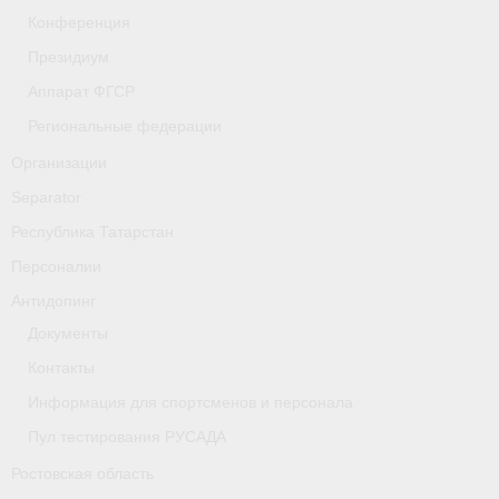
- Фото
Конференция
Президиум
- Видео
Аппарат ФГСР
- Пресса о нас
Региональные федерации
Документы
Организации
Separator
- Архив документов
Республика Татарстан
- Нормативные документы
Персоналии
- Подготовка спортивного резерва
Антидопинг
Документы
- Правила гребного спорта
Контакты
Дни рождения
Информация для спортсменов и персонала
Организации
Пул тестирования РУСАДА
Ростовская область
Псковская область