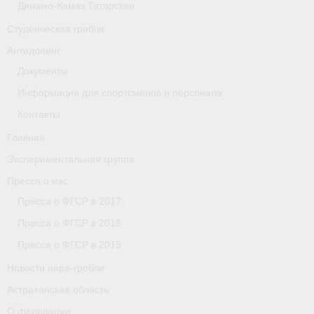
Динамо-Камаз Татарстан
Астраханская область
Студенческая гребля
О федерации
Антидопинг
Документы
О федерации
Информация для спортсменов и персонала
О гребле
Контакты
- Дисциплины гребного спорта
Главная
Экспериментальная группа
- История гребли
Пресса о нас
- Наши олимпийские чемпионы
Пресса о ФГСР в 2017
Пресса о ФГСР в 2016
О федерации
Пресса о ФГСР в 2015
- Аппарат ФГСР
Новости пара-гребли
- Конференция
Астраханская область
О федерации
- Региональные федерации