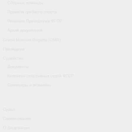
Сборные команды
Медиафайлы
Правила гребного спорта
Саратовская область
Решения Президиума ФГСР
Санкт-Петербург
Архив документов
Grand Moscow Regatta (GMR)
О гребле
Президиум
- Дисциплины гребного спорта
Судейство
- История гребли
Документы
Коллегия спортивных судей ФГСР
- Наши олимпийские чемпионы
Семинары и экзамены
Самарская область
Свердловская область
Судьи
Судейство
Соревнования
- Семинары и экзамены
О федерации