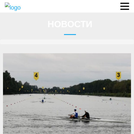
Судьи
НОВОСТИ
Соревнования
О федерации
- ФИСА
- Конференция
- Президиум
- Аппарат ФГСР
- Региональные федерации
Судейство
- Коллегия спортивных судей ФГСР