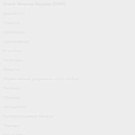
О гребле
Grand Moscow Regatta (GMR)
Документы
Календарь
Новости
Новости
Президиум
Организации
Нормативные документы пара-гребли
О гребле
Регионы
Календарь
Сборная
Новости
Нормативные документы пара-гребли
Антидопинг
Регионы
Калининградская область
Сборная
Тренера
Антидопинг
Калининградская область
Результаты
Тренера
- Регламенты и результаты
Результаты