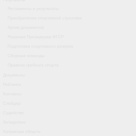
- Приобретение спортивной страховки
Регламенты и результаты
Приобретение спортивной страховки
- Архив документов
Архив документов
- Решения Президиума ФГСР
Решения Президиума ФГСР
Подготовка спортивного резерва
- Подготовка спортивного резерва
Сборные команды
- Сборные команды
Правила гребного спорта
- Правила гребного спорта
Документы
Рейтинги
Документы
Контакты
Рейтинги
Слайдер
Контакты
Судейство
Антидопинг
Слайдер
Калужская область
Судейство