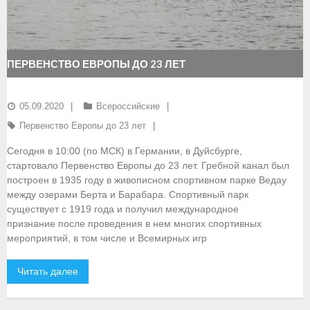
- Документы
- Семинары и экзамены
ПЕРВЕНСТВО ЕВРОПЫ ДО 23 ЛЕТ
Документы
05.09.2020
Всероссийские
- Нормативные документы
Первенство Европы до 23 лет
- Правила вида спорта
Сегодня в 10:00 (по МСК) в Германии, в Дуйсбурге,
стартовало Первенство Европы до 23 лет. Гребной канал был
- Сборные команды
построен в 1935 году в живописном спортивном парке Ведау
между озерами Берта и Барабара. Спортивный парк
- Списки сборных команд
существует с 1919 года и получил международное
признание после проведения в нем многих спортивных
- Подготовка спортивного резерва
мероприятий, в том числе и Всемирных игр
- Решения Президиума ФГСР
Читать далее
- Архив документов