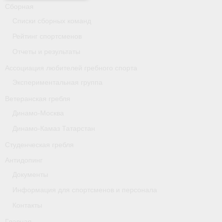
- Архив документов
Сборная
Списки сборных команд
Grand Moscow Regatta (GMR)
Рейтинг спортсменов
Президиум
Отчеты и результаты
Ассоциация любителей гребного спорта
Судейство
Экспериментальная группа
- Документы
Ветеранская гребля
- Коллегия спортивных судей ФГСР
Динамо-Москва
Динамо-Камаз Татарстан
- Семинары и экзамены
Студенческая гребля
Антидопинг
Документы
Информация для спортсменов и персонала
Контакты
Главная