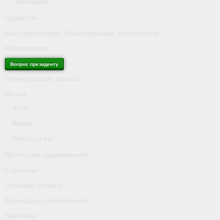
Президиум
Судейство
Классификаторы. Классификация спортсменов
Мероприятия
Вопрос президенту
Ленинградская область
Медиа
Фото
Видео
Пресса о нас
Протоколы соревнований
Страницы
Липецкая область
Календарь соревнований
Separator