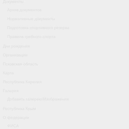
Документы
Архив документов
Новости
Нормативные документы
Регламенты и результаты
Подготовка спортивного резерва
Старая версия сайта
Правила гребного спорта
Дни рождения
Нижегородская область
Организации
Пара-гребля
Псковская область
Приобретение спортивной страховки
Карта
Республика Карелия
Новости
Галерея
Новгородская область
Добавить галерею/Изображения
Новосибирская область
Республика Крым
О федерации
Медиа
ФИСА