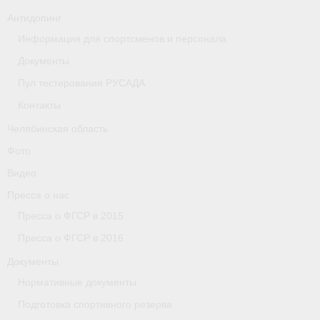
Антидопинг
Организации
Информация для спортсменов и персонала
Separator
Документы
Пул тестирования РУСАДА
Республика Татарстан
Контакты
Персоналии
Челябинская область
Антидопинг
Фото
Видео
- Документы
Пресса о нас
- Контакты
Пресса о ФГСР в 2015
Пресса о ФГСР в 2016
- Информация для спортсменов и персонала
Документы
- Пул тестирования РУСАДА
Нормативные документы
Ростовская область
Подготовка спортивного резерва