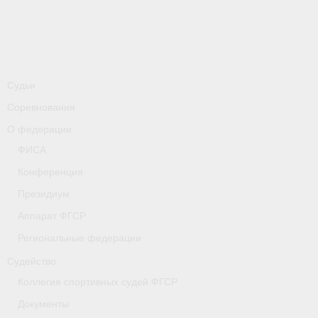
-
Совместные мероприятия, проводимые с
республикой Беларусь
Главная
Новости
Судьи
Соревнования
- Всероссийские
О федерации
- Международные
ФИСА
- Региональные
Конференция
Президиум
- Официальная информация
Аппарат ФГСР
- Интервью
Региональные федерации
- Судейство
Судейство
Коллегия спортивных судей ФГСР
- Антидопинг
Документы