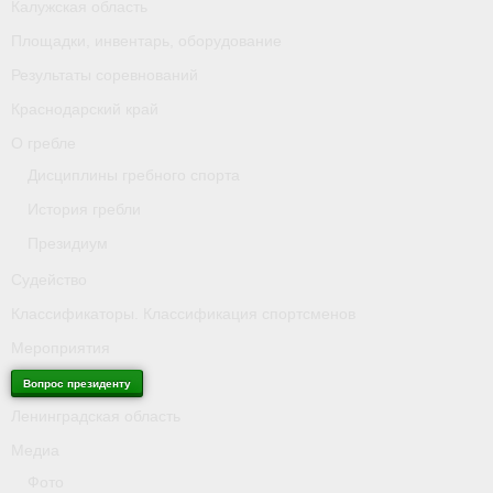
Калужская область
Площадки, инвентарь, оборудование
Антидопинг
Результаты соревнований
Калужская область
Краснодарский край
Площадки, инвентарь, оборудование
О гребле
Дисциплины гребного спорта
Результаты соревнований
История гребли
Краснодарский край
Президиум
О гребле
Судейство
Классификаторы. Классификация спортсменов
- Дисциплины гребного спорта
Мероприятия
- История гребли
Вопрос президенту
- Президиум
Ленинградская область
Медиа
Судейство
Фото