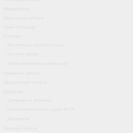
Карта
Медиафайлы
Саратовская область
Республика Карелия
Санкт-Петербург
Галерея
О гребле
Дисциплины гребного спорта
- Добавить галерею/Изображения
История гребли
Республика Крым
Наши олимпийские чемпионы
О федерации
Самарская область
Свердловская область
- ФИСА
Судейство
- Конференция
Семинары и экзамены
- Президиум
Коллегия спортивных судей ФГСР
Документы
- Аппарат ФГСР
Тверская область
- Региональные федерации