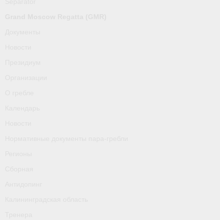
Separator
О гребле
Grand Moscow Regatta (GMR)
Календарь
Документы
Новости
Новости
Президиум
Нормативные документы пара-гребли
Организации
Регионы
О гребле
Календарь
Сборная
Новости
Антидопинг
Нормативные документы пара-гребли
Калининградская область
Регионы
Сборная
Тренера
Антидопинг
Результаты
Калининградская область
- Регламенты и результаты
Тренера