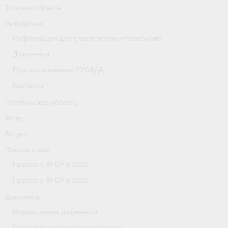
Томская область
Организации
Антидопинг
Информация для спортсменов и персонала
Separator
Документы
Республика Татарстан
Пул тестирования РУСАДА
Персоналии
Контакты
Челябинская область
Антидопинг
Фото
- Документы
Видео
- Контакты
Пресса о нас
Пресса о ФГСР в 2015
- Информация для спортсменов и персонала
Пресса о ФГСР в 2016
- Пул тестирования РУСАДА
Документы
Нормативные документы
Ростовская область
Подготовка спортивного резерва