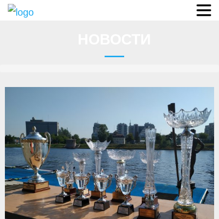
Судьи
НОВОСТИ
Соревнования
О федерации
- ФИСА
- Конференция
- Президиум
- Аппарат ФГСР
- Региональные федерации
Судейство
- Коллегия спортивных судей ФГСР