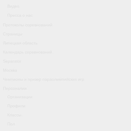
Классификаторы. Классификация спортсменов
Видео
Пресса о нас
Мероприятия
Протоколы соревнований
Вопрос президенту
Страницы
Ленинградская область
Липецкая область
Календарь соревнований
Медиа
Separator
- Фото
Москва
- Видео
Чемпионы и призер параолимпийских игр
Персоналии
- Пресса о нас
Организации
Протоколы соревнований
Профили
Страницы
Классы
Пол
Липецкая область