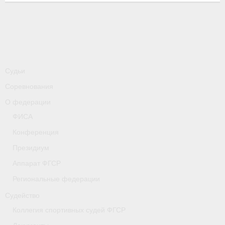
-
Совместные мероприятия, проводимые с
республикой Беларусь
Главная
Новости
Судьи
- Всероссийские
Соревнования
- Международные
О федерации
ФИСА
- Региональные
Конференция
- Официальная информация
Президиум
- Интервью
Аппарат ФГСР
Региональные федерации
- Судейство
Судейство
- Антидопинг
Коллегия спортивных судей ФГСР