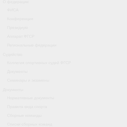
О федерации
- Коллегия спортивных судей ФГСР
ФИСА
Конференция
- Документы
Президиум
Тверская область
Аппарат ФГСР
Томская область
Региональные федерации
Судейство
Антидопинг
Коллегия спортивных судей ФГСР
- Информация для спортсменов и персонала
Документы
- Документы
Семинары и экзамены
Документы
- Пул тестирования РУСАДА
Нормативные документы
- Контакты
Правила вида спорта
Челябинская область
Сборные команды
Списки сборных команд
Фото