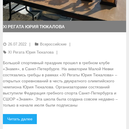
- Документы
- Семинары и экзамены
XI РЕГАТА ЮРИЯ ТЮКАЛОВА
Документы
26.07.2022
Всероссийские
- Нормативные документы
XI Регата Юрия Тюкалова
- Правила вида спорта
Большой спортивный праздник прошел в гребном клубе
«Знамя», в Санкт-Петербурге. На акватории Малой Невки
- Сборные команды
состязались гребцы в рамках «XI Регаты Юрия Тюкалова» –
открытых соревнований в честь двукратного олимпийского
- Списки сборных команд
чемпиона Юрия Тюкалова. Организаторами состязаний
выступили Федерация гребного спорта Санкт-Петербурга и
- Подготовка спортивного резерва
СШОР «Знамя». Эта школа была создана совсем недавно –
только в начале июля были подписаны
- Решения Президиума ФГСР
- Архив документов
Читать далее