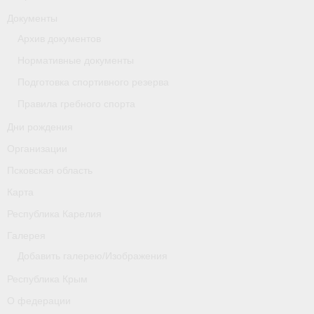
Документы
Новости
Архив документов
Регламенты и результаты
Нормативные документы
Подготовка спортивного резерва
Старая версия сайта
Правила гребного спорта
Нижегородская область
Дни рождения
Пара-гребля
Организации
Псковская область
Приобретение спортивной страховки
Карта
Новости
Республика Карелия
Новгородская область
Галерея
Добавить галерею/Изображения
Новосибирская область
Республика Крым
Медиа
О федерации