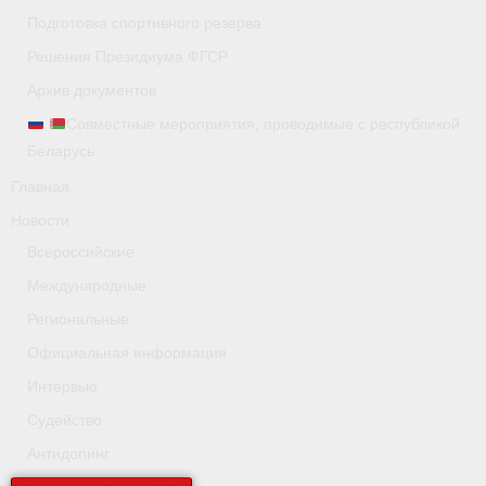
Подготовка спортивного резерва
Видео
Решения Президиума ФГСР
Пресса о нас
Архив документов
Совместные мероприятия, проводимые с республикой
- Пресса о ФГСР в 2015
Беларусь
- Пресса о ФГСР в 2016
Главная
Новости
Документы
Всероссийские
- Нормативные документы
Международные
- Подготовка спортивного резерва
Региональные
Официальная информация
- Сборные команды
Интервью
- Правила гребного спорта
Судейство
Антидопинг
- Решения Президиума ФГСР