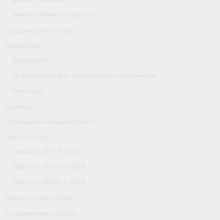
Астраханская область
Динамо-Камаз Татарстан
Студенческая гребля
О федерации
Антидопинг
О федерации
Документы
О гребле
Информация для спортсменов и персонала
Контакты
- Дисциплины гребного спорта
Главная
- История гребли
Экспериментальная группа
- Наши олимпийские чемпионы
Пресса о нас
Пресса о ФГСР в 2017
О федерации
Пресса о ФГСР в 2016
- Аппарат ФГСР
Пресса о ФГСР в 2015
Новости пара-гребли
- Конференция
Астраханская область
- Региональные федерации