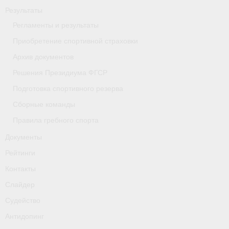
Результаты
- Приобретение спортивной страховки
Регламенты и результаты
- Архив документов
Приобретение спортивной страховки
- Решения Президиума ФГСР
Архив документов
Решения Президиума ФГСР
- Подготовка спортивного резерва
Подготовка спортивного резерва
- Сборные команды
Сборные команды
Правила гребного спорта
- Правила гребного спорта
Документы
Документы
Рейтинги
Рейтинги
Контакты
Слайдер
Контакты
Судейство
Слайдер
Антидопинг
Судейство