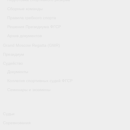
Медиафайлы
Сборные команды
Саратовская область
Правила гребного спорта
Решения Президиума ФГСР
Санкт-Петербург
Архив документов
О гребле
Grand Moscow Regatta (GMR)
- Дисциплины гребного спорта
Президиум
Судейство
- История гребли
Документы
- Наши олимпийские чемпионы
Коллегия спортивных судей ФГСР
Самарская область
Семинары и экзамены
Свердловская область
Судейство
Судьи
Соревнования
- Семинары и экзамены