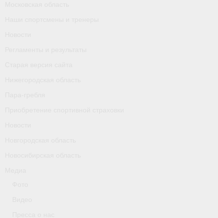
Московская область
Календарь соревнований
Наши спортсмены и тренеры
Separator
Новости
Регламенты и результаты
Москва
Старая версия сайта
Чемпионы и призер параолимпийских игр
Нижегородская область
Персоналии
Пара-гребля
Приобретение спортивной страховки
- Организации
Новости
- Профили
Новгородская область
Новосибирская область
- Классы
Медиа
- Пол
Фото
Московская область
Видео
Пресса о нас
Наши спортсмены и тренеры