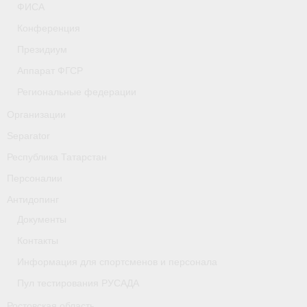
ФИСА
- Фото
Конференция
- Видео
Президиум
- Пресса о нас
Аппарат ФГСР
Региональные федерации
Документы
Организации
- Архив документов
Separator
- Нормативные документы
Республика Татарстан
Персоналии
- Подготовка спортивного резерва
Антидопинг
- Правила гребного спорта
Документы
Дни рождения
Контакты
Информация для спортсменов и персонала
Организации
Пул тестирования РУСАДА
Псковская область
Ростовская область