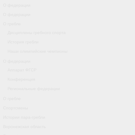
О федерации
О гребле
О федерации
О гребле
Спортсмены
Дисциплины гребного спорта
Истории пара-гребли
История гребли
Воронежская область
Наши олимпийские чемпионы
О федерации
Separator
Аппарат ФГСР
Grand Moscow Regatta (GMR)
Конференция
Документы
Региональные федерации
О гребле
Новости
Спортсмены
Президиум
Истории пара-гребли
Организации
Воронежская область